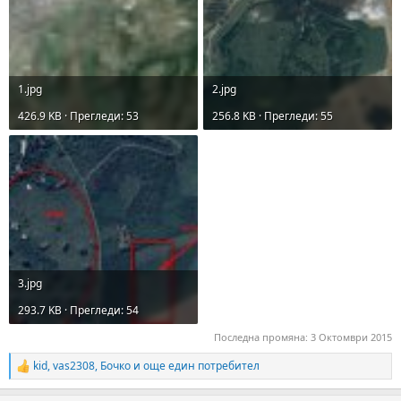
1.jpg
2.jpg
426.9 KB · Прегледи: 53
256.8 KB · Прегледи: 55
3.jpg
293.7 KB · Прегледи: 54
Последна промяна:
3 Октомври 2015
kid
,
vas2308
,
Бочко
и още един потребител
R
e
a