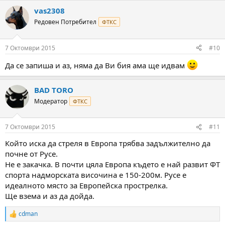
vas2308
Редовен Потребител
ФТКС
7 Октомври 2015
#10
Да се запиша и аз, няма да Ви бия ама ще идвам
BAD TORO
Модератор
ФТКС
7 Октомври 2015
#11
Който иска да стреля в Европа трябва задължително да
почне от Русе.
Не е закачка. В почти цяла Европа където е най развит ФТ
спорта надморската височина е 150-200м. Русе е
идеалното място за Европейска прострелка.
Ще взема и аз да дойда.
cdman
R