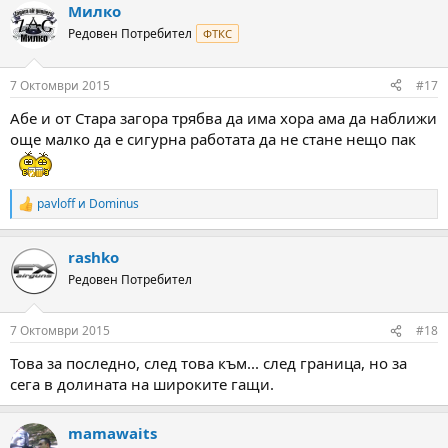
Милко
Редовен Потребител
ФТКС
7 Октомври 2015
#17
Абе и от Стара загора трябва да има хора ама да наближи
още малко да е сигурна работата да не стане нещо пак
pavloff
и
Dominus
R
e
a
rashko
c
t
Редовен Потребител
i
o
n
7 Октомври 2015
#18
s
:
Това за последно, след това към... след граница, но за
сега в долината на широките гащи.
mamawaits