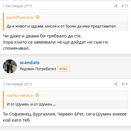
7 Октомври 2015
#15
pavloff написа:
Да е живот и здраве, мисля и от Троян да има представител.
Чи даже и двама би трябвало да сте.
Хора които са заявявали че ще дойдат не съм ги
споменавал.
scandalo
Редовен Потребител
ФТКС
7 Октомври 2015
#16
rashko написа:
И от Шумен, и от Шумен.....
Ти Софиянец, Бургазлия, Червен БРег, сега Шумен ехееее
кой като теб.