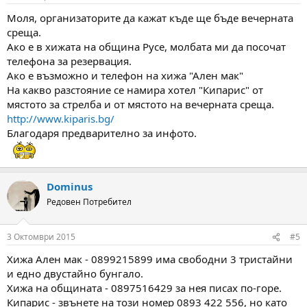
Моля, организаторите да кажат къде ще бъде вечерната
среща.
Ако е в хижата на община Русе, молбата ми да посочат
телефона за резервация.
Ако е възможно и телефон на хижа "Ален мак"
На какво разстояние се намира хотел "Кипарис" от
мястото за стрелба и от мястото на вечерната среща.
http://www.kiparis.bg/
Благодаря предварително за инфото.
Dominus
Редовен Потребител
3 Октомври 2015
#5
Хижа Ален мак - 0899215899 има свободни 3 тристайни
и едно двустайно бунгало.
Хижа на общината - 0897516429 за нея писах по-горе.
Кипарис - звънете на този номер 0893 422 556, но като