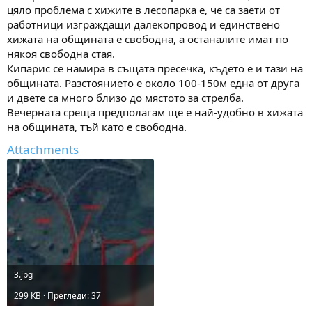
цяло проблема с хижите в лесопарка е, че са заети от
работници изграждащи далекопровод и единствено
хижата на общината е свободна, а останалите имат по
някоя свободна стая.
Кипарис се намира в същата пресечка, където е и тази на
общината. Разстоянието е около 100-150м една от друга
и двете са много близо до мястото за стрелба.
Вечерната среща предполагам ще е най-удобно в хижата
на общината, тъй като е свободна.
Attachments
3.jpg
299 KB · Прегледи: 37