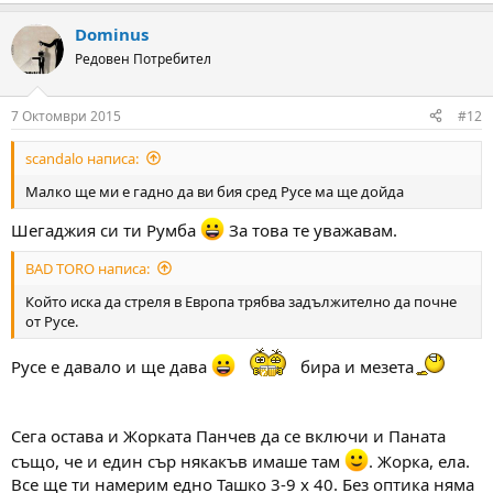
e
a
Dominus
c
t
Редовен Потребител
i
o
n
7 Октомври 2015
#12
s
:
scandalo написа:
Малко ще ми е гадно да ви бия сред Русе ма ще дойда
Шегаджия си ти Румба
За това те уважавам.
BAD TORO написа:
Който иска да стреля в Европа трябва задължително да почне
от Русе.
Русе е давало и ще дава
бира и мезета
Сега остава и Жорката Панчев да се включи и Паната
също, че и един сър някакъв имаше там
. Жорка, ела.
Все ще ти намерим едно Ташко 3-9 х 40. Без оптика няма