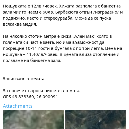
Нощувката е 12лв./човек. Хижата разполага с банкетна
зала чиито наем е 60лв. Барбекюта отвън /изградено/ и
подвижно, както и стереоуредба. Може да се пуска
всякаква медия.
На няколко стотин метра е хижа „Ален мак” която в
голямата си част е заета, но има възможност да
посрещне 10-11 гости в бунгала с по три легла. Цена на
нощувка – 11,40лв/човек. В цената влиза отопление и
ползване на банкетна зала.
Записване в темата.
За повече въпроси пишете в темата.
GPS 43.838360, 26.090091
Attachments