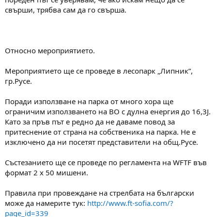
а
а
свърши, трябва сам да го свърша.
т
а
Относно мероприятието.
Мероприятието ще се проведе в лесопарк „Липник”,
гр.Русе.
Поради използване на парка от много хора ще
ограничим използването на ВО с дулна енергия до 16,3J.
Като за пръв път е редно да не даваме повод за
притеснение от страна на собственика на парка. Не е
изключено да ни посетят представители на общ.Русе.
Състезанието ще се проведе по регламента на WFTF във
формат 2 х 50 мишени.
Правила при провеждане на стрелбата на български
може да намерите тук:
http://www.ft-sofia.com/?
page_id=339