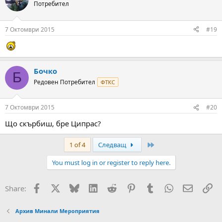
Потребител
7 Октомври 2015
#19
Бочко
Б
Редовен Потребител
ФТКС
7 Октомври 2015
#20
Що скърбиш, бре Ципрас?
Last
1 of 4
Следващ
You must log in or register to reply here.
Facebook
X
Bluesky
LinkedIn
Reddit
Pinterest
Tumblr
WhatsApp
Email
Вм
Share:
Архив Минали Мероприятия