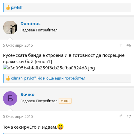
pavloff
R
e
a
Dominus
c
t
Редовен Потребител
i
o
n
5 Октомври 2015
#6
s
:
Русенската банда е строена и в готовност да посрещне
вражески бой [emoji1]
cdman
,
pavloff
,
kid
и още един потребител
R
e
a
Бочко
c
Б
t
Редовен Потребител
ФТКС
i
o
n
5 Октомври 2015
#7
s
:
Точа секирчЕто и идвам.