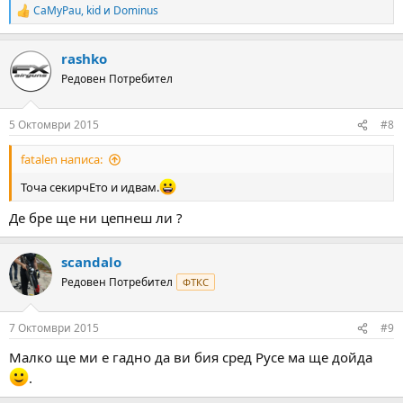
CaMyPau
,
kid
и
Dominus
R
e
a
rashko
c
t
Редовен Потребител
i
o
n
5 Октомври 2015
#8
s
:
fatalen написа:
Точа секирчЕто и идвам.
Де бре ще ни цепнеш ли ?
scandalo
Редовен Потребител
ФТКС
7 Октомври 2015
#9
Малко ще ми е гадно да ви бия сред Русе ма ще дойда
.