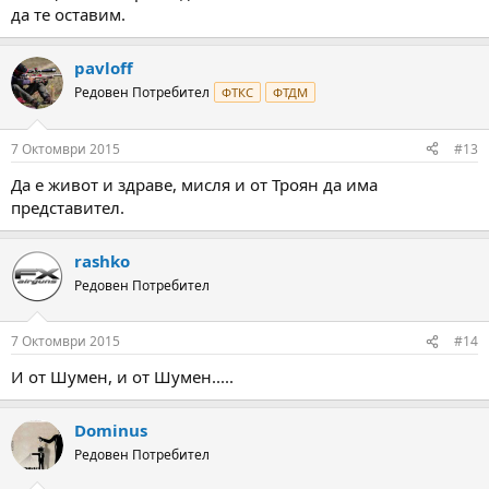
да те оставим.
pavloff
Редовен Потребител
ФТКС
ФТДМ
7 Октомври 2015
#13
Да е живот и здраве, мисля и от Троян да има
представител.
rashko
Редовен Потребител
7 Октомври 2015
#14
И от Шумен, и от Шумен.....
Dominus
Редовен Потребител