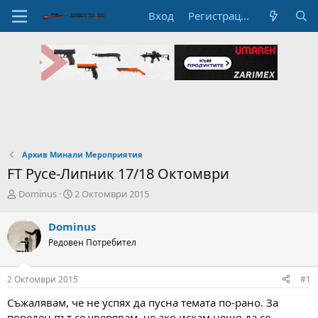
Вход
Регистрация
Архив Минали Мероприятия
FT Русе-Липник 17/18 Октомври
А
Н
Dominus
2 Октомври 2015
в
а
т
ч
Dominus
о
а
Редовен Потребител
р
л
н
н
а
а
2 Октомври 2015
#1
т
Д
е
а
Съжалявам, че не успях да пусна темата по-рано. За
м
т
пореден път се уверявам, че ако искам нещо да се