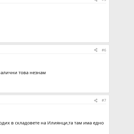
#6
налични това незнам
#7
одих в складовете на Илиянци,та там има едно