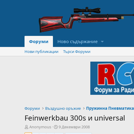
Форуми
Ново съдържание
Нови публикации
Търси Форуми
Форуми
Въздушно оръжие
Пружинна Пневматик
Feinwerkbau 300s и universal
А
Н
Anonymous
9 Декември 2008
в
а