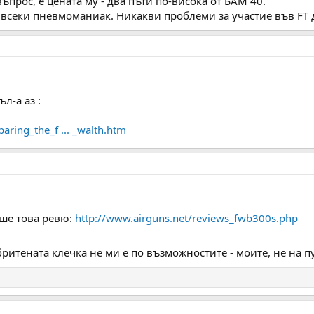
въпрос, е цената му - два пъти по-висока от БАМ 40.
 всеки пневмоманиак. Никакви проблеми за участие във FT 
л-а аз :
ring_the_f ... _walth.htm
ше това ревю:
http://www.airguns.net/reviews_fwb300s.php
ритената клечка не ми е по възможностите - моите, не на п