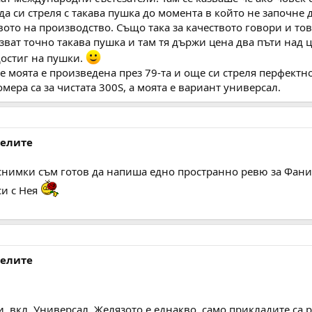
 си стреля с такава пушка до момента в който не започне 
вото на производство. Също така за качеството говори и т
ат точно такава пушка и там тя държи цена два пъти над це
достиг на пушки.
 моята е произведена през 79-та и още си стреля перфектно
мера са за чистата 300S, а моята е вариант универсал.
делите
нимки съм готов да напиша едно пространно ревю за Фани, 
си с Нея
делите
, вкл. Универсал. Желязото е еднакво, само прикладите са