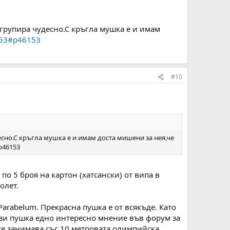
 групира чудесно.С кръгла мушка е и имам
. 153#p46153
#10
сно.С кръгла мушка е и имам доста мишени за нея,че
#p46153
о 5 броя на картон (хатсански) от випа в
олет.
arabelum. Прекрасна пушка е от всякъде. Като
тази пушка едно интересно мнение във форум за
 се занимава със 10 метровата олимпийска