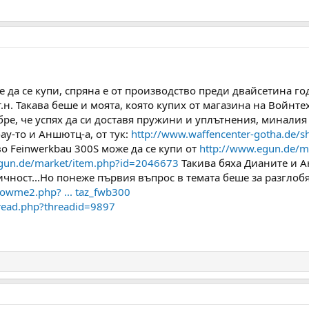
е да се купи, спряна е от производство преди двайсетина го
.н. Такава беше и моята, която купих от магазина на Войнтех
бре, че успях да си доставя пружини и уплътнения, минали
у-то и Аншютц-а, от тук:
http://www.waffencenter-gotha.de/
во Feinwerkbau 300S може да се купи от
http://www.egun.de/ma
egun.de/market/item.php?id=2046673
Такива бяха Дианите и А
чност...Но понеже първия въпрос в темата беше за разглобя
howme2.php? ... taz_fwb300
read.php?threadid=9897