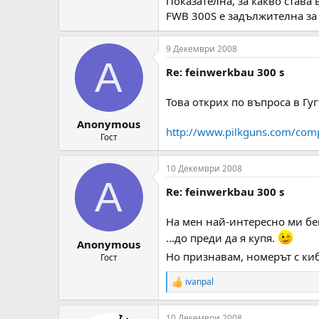
Показателна, за какво става 
FWB 300S е задължителна за
9 Декември 2008
A
Re: feinwerkbau 300 s
Това открих по въпроса в Гугъ
Anonymous
http://www.pilkguns.com/compa
Гост
10 Декември 2008
A
Re: feinwerkbau 300 s
На мен най-интересно ми бе
...до преди да я купя.
Anonymous
Но признавам, номерът с киб
Гост
ivanpal
R
e
a
10 Декември 2008