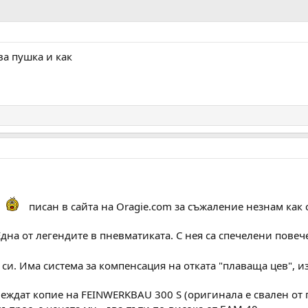
ва пушка и как
писан в сайта на Oragie.com за съжаление незнам как
дна от легендите в пневматиката. С нея са спечелени повече
 си. Има система за компенсация на отката "плаваща цев", 
ждат копие на FEINWERKBAU 300 S (оригинала е свален от пр