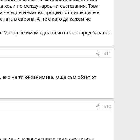
да ходи по международни състезания. Това
ова че един немалък процент от пишещите в
ната в европа. А не е като да кажем че
. Макар че имам една неяснота, според базата с
#11
ако не ти се занимава. Още съм обзет от
#12
 различни. Изключение е само джуниър-а,