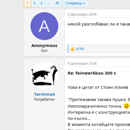
1
2
3
…
36
Следващ
т
ч
о
а
р
л
9 Декември 2008
н
н
A
някой разглобявал ли е така
а
а
т
Д
е
а
м
т
Anonymous
а
а
Licho
т
R
Гост
e
а
a
9 Декември 2008
c
t
Re: feinwerkbau 300 s
i
o
n
това е цитат от Стоян Илиев
s
:
Termina4
"Притежавам такава пушка. Е
Потребител
Умопомрачително точна.
Интересна е с конструкцията
по-късно...
В момента китайците произве