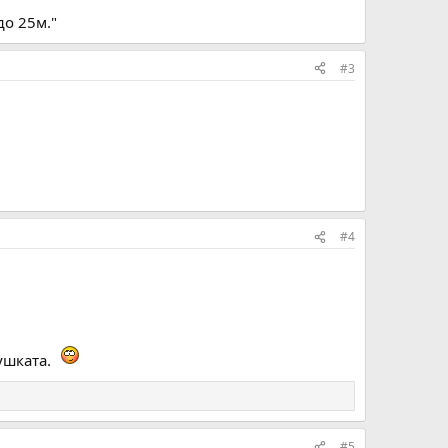
до 25м."
#3
#4
ушката.
#5