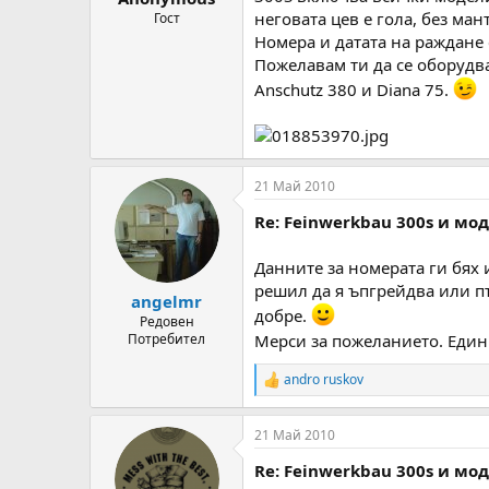
неговата цев е гола, без мант
Гост
Номера и датата на раждане 
Пожелавам ти да се оборудва
Anschutz 380 и Diana 75.
21 Май 2010
Re: Feinwerkbau 300s и мо
Данните за номерата ги бях 
решил да я ъпгрейдва или пъ
angelmr
добре.
Редовен
Мерси за пожеланието. Един 
Потребител
andro ruskov
R
e
a
21 Май 2010
c
t
Re: Feinwerkbau 300s и мо
i