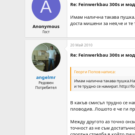
A
t
Re: Feinwerkbau 300s и мо
i
o
n
Имам налична такава пушка.
s
доста мишени за нея,че и те
:
Anonymous
Гост
20 Май 2010
Re: Feinwerkbau 300s и мо
Георги Попов написа:
angelmr
Имам налична такава пушка.Нап
Редовен
и те трудно се намират. http://
Потребител
В какъв смисъл трудно се на
пловодив. Лошото е че ги пр
Между другото аз точно онзи
точност аз не съм достатъчн
спортна стрелба в който пиш