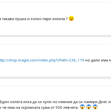
а такава пушка и колко пари излиза ?
ttp://shop.oragie.com/index.php?cPath=236_179
но дали има 
дин колега иска да си купи но неможе да си намери.Днес х
 че има на скромната сума от 550 левчета.