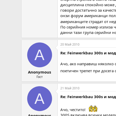
дисциплина спокойно може да
говори достатъчно за качест
онзи форум американци ползв
американците страдат от не
По серийния номер излиза че
данни тази група серийни но
20 Май 2010
A
Re: Feinwerkbau 300s и мо
Ачо, ако направиш няколко с
поетичен трепет при досега 
Anonymous
Гост
21 Май 2010
A
Re: Feinwerkbau 300s и мо
Ачо, честито!
300S включва всички модели
Anonymous