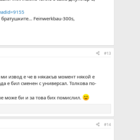
readid=9155
братушките... Feinwerkbau-300s,
#13
 ми извод е че в някакъв момент някой е
да е бил сменен с универсал. Толкова по-
не може би и за това бих помислил.
#14