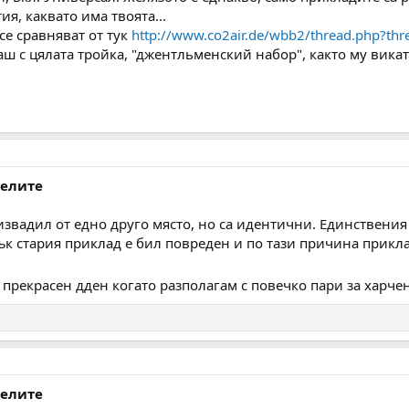
ия, каквато има твоята...
се сравняват от тук
http://www.co2air.de/wbb2/thread.php?th
ш с цялата тройка, "джентльменский набор", както му викат 
делите
извадил от едно друго място, но са идентични. Единствения
к стария приклад е бил повреден и по тази причина прикла
прекрасен дден когато разполагам с повечко пари за харче
делите