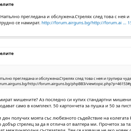
делите
Напълно прегледана и обслужена.Стрелях след това с нея и
 трудно се намират.
http://forum.airguns.bg/http://forum.ai ..
делите
ълно прегледана и обслужена.Стрелях след това с нея и групира чуде
forum.airguns.bg/http://forum.airguns.bg/phpBB3/viewtopic.php?p=46153
мират мишените? Аз последно си купих стандартни мишени п
одават само в комплект. 50 картончета за пушка и 50 за пист
 ден получих моята със любезното съдействие на колегата P
о добър стрелец за да я отлича от валтера ми. Прочетох за 
ат международни състезатели. Там се казваше че ако човек