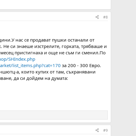
#8
дини.У нас се продават пушки останали от
. Не си знаеше изстрелите, горката, трябваше и
я месец пристигнаха и още не съм ги сменил.По
shop/SHIndex.php
rket/list_items.php?cat=170
за 200 - 300 Евро.
ншютц-а, които купих от там, съхранявани
ване, да си дойдем на думата:
#9