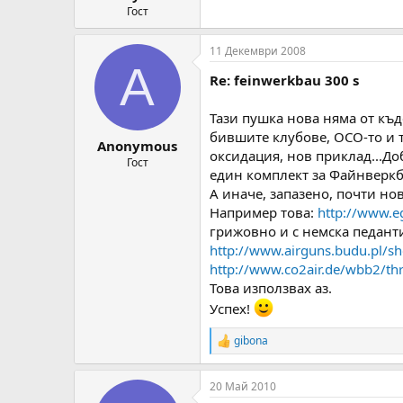
Гост
11 Декември 2008
A
Re: feinwerkbau 300 s
Тази пушка нова няма от къд
бившите клубове, ОСО-то и т
Anonymous
оксидация, нов приклад...До
Гост
един комплект за Файнверкба
А иначе, запазено, почти но
Например това:
http://www.
грижовно и с немска педанти
http://www.airguns.budu.pl/s
http://www.co2air.de/wbb2/th
Това използвах аз.
Успех!
gibona
R
e
a
20 Май 2010
c