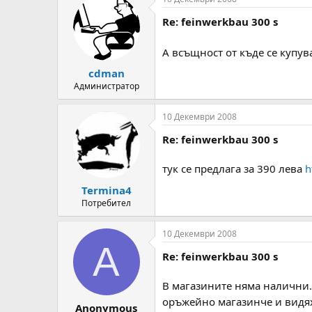
c
t
Re: feinwerkbau 300 s
i
o
n
А всъщност от къде се купув
s
:
cdman
Администратор
10 Декември 2008
Re: feinwerkbau 300 s
тук се предлага за 390 лева
h
Termina4
Потребител
10 Декември 2008
A
Re: feinwerkbau 300 s
В магазините няма налични.Е
оръжейно магазинче и видях
Anonymous