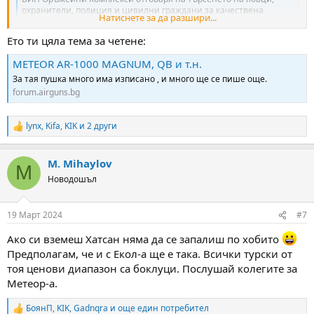
охранители, полиция и цивилни граждани за качествена
Натиснете за да разшири...
екипировка, оръжие, облекла и аксесоари. Вижте продуктите ни
тук!
Ето ти цяла тема за четене:
guns.bg
METEOR AR-1000 MAGNUМ, QB и т.н.
За тая пушка много има изписано , и много ще се пише още.
forum.airguns.bg
lynx
,
Kifa
,
KIK
и 2 други
R
e
a
M. Mihaylov
c
M
t
Новодошъл
i
o
n
19 Март 2024
#7
s
:
Ако си вземеш Хатсан няма да се запалиш по хобито
Предполагам, че и с Екол-а ще е така. Всички турски от
тоя ценови диапазон са боклуци. Послушай колегите за
Метеор-а.
БоянП
,
KIK
,
Gadnqra
и още един потребител
R