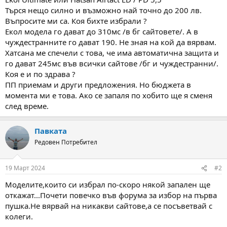
а
а
Търся нещо силно и възможно най точно до 200 лв.
т
Въпросите ми са. Коя бихте избрали ?
а
Екол модела го дават до 310мс /в бг сайтовете/. А в
чуждестранните го дават 190. Не зная на кой да вярвам.
Хатсана ме спечели с това, че има автоматична защита и
го дават 245мс във всички сайтове /бг и чуждестранни/.
Коя е и по здрава ?
ПП приемам и други предложения. Но бюджета в
момента ми е това. Ако се запаля по хобито ще я сменя
след време.
Павката
Редовен Потребител
19 Март 2024
#2
Моделите,които си избрал по-скоро някой запален ще
откажат...Почети повечко във форума за избор на първа
пушка.Не вярвай на никакви сайтове,а се посъветвай с
колеги.