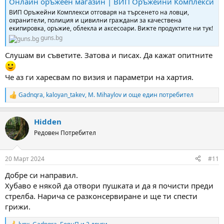
Онлайн оръжеен магазин | ВИП Оръжейни Комплекси
ВИП Оръжейни Комплекси отговаря на търсенето на ловци,
охранители, полиция и цивилни граждани за качествена
екипировка, оръжие, облекла и аксесоари. Вижте продуктите ни тук!
guns.bg
Слушам ви съветите. Затова и писах. Да кажат опитните
Че аз ги харесвам по визия и параметри на хартия.
Gadnqra
,
kaloyan_takev
,
M. Mihaylov
и още един потребител
R
e
a
Hidden
c
t
Редовен Потребител
i
o
n
20 Март 2024
#11
s
:
Добре си направил.
Хубаво е някой да отвори пушката и да я почисти преди
стрелба. Нарича се разконсервиране и ще ти спести
грижи.