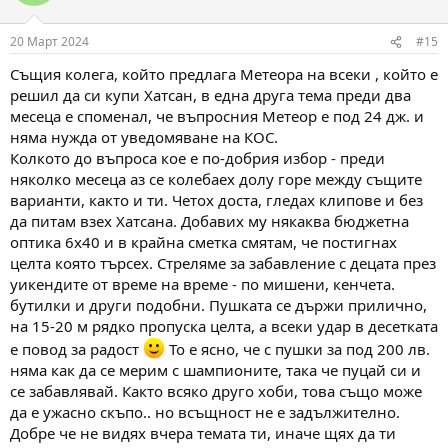
i
o
n
20 Март 2024
#15
s
:
Същия колега, който предлага Метеора на всеки , който е
решил да си купи Хатсан, в една друга тема преди два
месеца е споменал, че въпросния Метеор е под 24 дж. и
няма нужда от уведомяване на КОС.
Колкото до въпроса кое е по-добрия избор - преди
няколко месеца аз се колебаех долу горе между същите
варианти, както и ти. Четох доста, гледах клипове и без
да питам взех Хатсана. Добавих му някаква бюджетна
оптика 6х40 и в крайна сметка смятам, че постигнах
целта която търсех. Стреляме за забавление с децата през
уикендите от време на време - по мишени, кенчета.
бутилки и други подобни. Пушката се държи прилично,
на 15-20 м рядко пропуска целта, а всеки удар в десетката
е повод за радост
То е ясно, че с пушки за под 200 лв.
няма как да се мерим с шампионите, така че пуцай си и
се забавлявай. Както всяко друго хоби, това също може
да е ужасно скъпо.. но всъщност не е задължително.
Добре че не видях вчера темата ти, иначе щях да ти