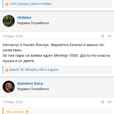
Licho
,
kaloyan_takev
и
Hidden
R
e
a
Hidden
c
t
Редовен Потребител
i
o
n
19 Март 2024
#3
s
:
Хатсанът е пълен боклук. Вероятно Еколът е малко по-
качествен.
За тия пари си вземи един Метеор 1000. Доста по-класна
пушка е от двете.
БоянП
,
M. Mihaylov
,
KIK
и 4 други
R
e
a
Kameno Karp
c
t
Редовен Потребител
i
o
n
19 Март 2024
#4
s
:
KIK написа: