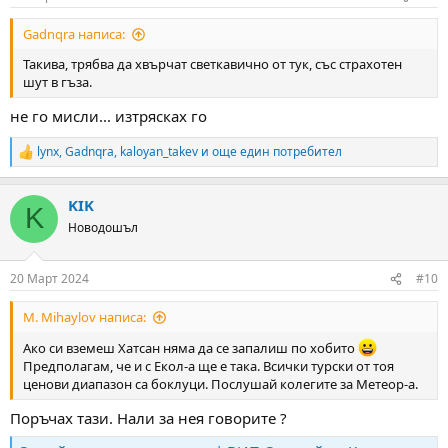
s
:
Gadnqra написа:
Такива, трябва да хвърчат светкавично от тук, със страхотен
шут в гъза.
не го мисли... изтрясках го
lynx
,
Gadnqra
,
kaloyan_takev
и още един потребител
R
e
a
KIK
c
K
t
Новодошъл
i
o
n
20 Март 2024
#10
s
:
M. Mihaylov написа:
Ако си вземеш Хатсан няма да се запалиш по хобито
Предполагам, че и с Екол-а ще е така. Всички турски от тоя
ценови диапазон са боклуци. Послушай колегите за Метеор-а.
Поръчах тази. Нали за нея говорите ?