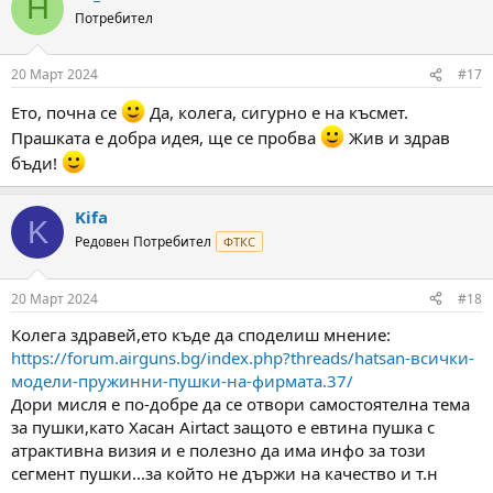
H
t
Потребител
i
o
n
20 Март 2024
#17
s
:
Ето, почна се
Да, колега, сигурно е на късмет.
Прашката е добра идея, ще се пробва
Жив и здрав
бъди!
Kifa
K
Редовен Потребител
ФТКС
20 Март 2024
#18
Колега здравей,ето къде да споделиш мнение:
https://forum.airguns.bg/index.php?threads/hatsan-всички-
модели-пружинни-пушки-на-фирмата.37/
Дори мисля е по-добре да се отвори самостоятелна тема
за пушки,като Хасан Airtact защото е евтина пушка с
атрактивна визия и е полезно да има инфо за този
сегмент пушки...за който не държи на качество и т.н