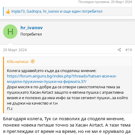
Последна промяна:
20 Март 2024
Vojda73
,
Gadnqra
,
hr_ivanov
и още един потребител
R
e
a
hr_ivanov
c
H
t
Потребител
i
o
n
20 Март 2024
#19
s
:
Kifa написа:
Колега здравей,ето къде да споделиш мнение:
https://forum.airguns.bg/index.php?threads/hatsan-всички-
модели-пружинни-пушки-на-фирмата.37/
Дори мисля е по-добре да се отвори самостоятелна тема за
пушки,като Хасан Airtact защото е евтина пушка с атрактивна
визия и е полезно да има инфо за този сегмент пушки...за който
не държи на качество и т.н
П.с
Благодаря колега, Тук си позволих да споделя мнение,
понеже човека питаше точно за Хасан Airtact. А тази тема
я преглеждам от време на време, но не ми е хрумвало да