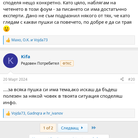
споделя нещо конкретно. Като цяло, наблягам на
четенето в този фоум - за писането си има достатъчно
експерти. Дано не съм подразнил някого от тях, че като
гледам с какви пушки са повечето, по добре е да си трая
Maxo
,
O.K.
и
Vojda73
R
e
a
Kifa
c
K
t
Редовен Потребител
ФТКС
i
o
n
20 Март 2024
#20
s
:
....за всяка пушка си има тема,ако искаш да бъдеш
полезен за някой човек в твоята ситуация споделяш
инфо.
Vojda73
,
Gadnqra
и
hr_ivanov
R
e
a
Last
1 of 2
Следващ
c
t