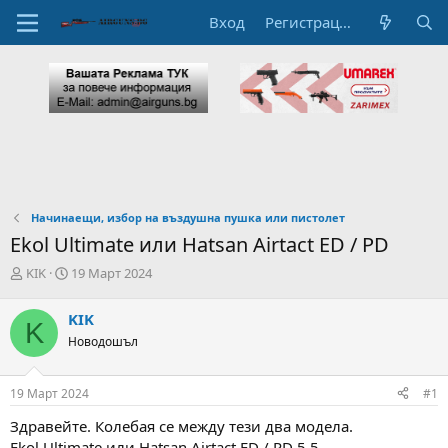
Вход
Регистрация
Начинаещи, избор на въздушна пушка или пистолет
Ekol Ultimate или Hatsan Airtact ED / PD
А
Н
KIK
19 Март 2024
в
а
т
ч
KIK
K
о
а
Новодошъл
р
л
н
н
а
а
19 Март 2024
#1
т
Д
е
а
Здравейте. Колебая се между тези два модела.
м
т
Ekol Ultimate или Hatsan Airtact ED / PD 5,5