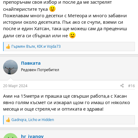
препоръчам своя избор и после да ме застрелят
снайперистите тука
Пожелавам много десетки с Метеора и много забавни
истории около десетката. Пък ако се счупи, вземи си
после и един Хатсан, така ще можеш сам да прецениш
дали сега си сбъркал или не
Гърмян Вълк
,
KIK
и
Vojda73
R
e
a
Павката
c
t
Редовен Потребител
i
o
n
20 Март 2024
#16
s
:
Ами на 15метра и прашка ще свърши работа,а с Хасан
явно голям късмет си изкарал щом го имаш от няколко
месеца и още стреля,че и оптиката е здрава!
Gadnqra
,
Licho
и
Hidden
R
e
a
hr_ivanov
c