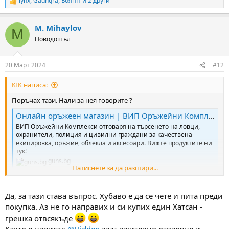
lynx
,
Gadnqra
,
БоянП
и 2 други
R
e
a
M. Mihaylov
c
M
t
Новодошъл
i
o
n
20 Март 2024
#12
s
:
KIK написа:
Поръчах тази. Нали за нея говорите ?
Онлайн оръжеен магазин | ВИП Оръжейни Комплекси
ВИП Оръжейни Комплекси отговаря на търсенето на ловци,
охранители, полиция и цивилни граждани за качествена
екипировка, оръжие, облекла и аксесоари. Вижте продуктите ни
тук!
guns.bg
Натиснете за да разшири...
Слушам ви съветите. Затова и писах. Да кажат опитните
Че аз ги харесвам по визия и параметри на хартия.
Да, за тази става въпрос. Хубаво е да се чете и пита преди
покупка. Аз не го направих и си купих един Хатсан -
грешка отвсякъде
Както е написал
@Hidden
задължително отваряне и