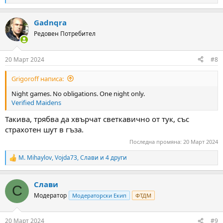
e
a
Gadnqra
c
t
Редовен Потребител
i
o
n
20 Март 2024
#8
s
:
Grigoroff написа:
Night games. No obligations. One night only.
Verified Maidens
Такива, трябва да хвърчат светкавично от тук, със
страхотен шут в гъза.
Последна промяна:
20 Март 2024
M. Mihaylov
,
Vojda73
,
Слави
и 4 други
R
e
a
Слави
c
С
t
Модератор
Модераторски Екип
ФТДМ
i
o
n
20 Март 2024
#9