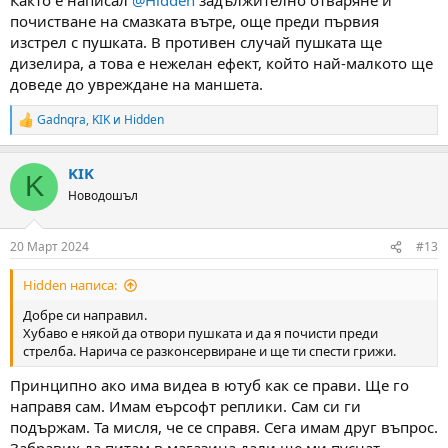
почистване на смазката вътре, още преди първия
изстрел с пушката. В противен случай пушката ще
дизелира, а това е нежелан ефект, който най-малкото ще
доведе до увреждане на маншета.
Gadnqra
,
KIK
и
Hidden
R
e
a
KIK
c
K
t
Новодошъл
i
o
n
20 Март 2024
#13
s
:
Hidden написа:
Добре си направил.
Хубаво е някой да отвори пушката и да я почисти преди
стрелба. Нарича се разконсервиране и ще ти спести грижи.
Принципно ако има видеа в ютуб как се прави. Ще го
направя сам. Имам еърсофт реплики. Сам си ги
подържам. Та мисля, че се справя. Сега имам друг въпрос.
Забравих да питам в магазина дали ще ми пуснат