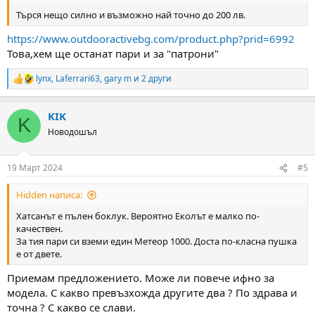
Търся нещо силно и възможно най точно до 200 лв.
https://www.outdooractivebg.com/product.php?prid=6992
Това,хем ще останат пари и за "патрони"
lynx
,
Laferrari63
,
gary m
и 2 други
R
e
a
KIK
c
K
t
Новодошъл
i
o
n
19 Март 2024
#5
s
:
Hidden написа:
Хатсанът е пълен боклук. Вероятно Еколът е малко по-
качествен.
За тия пари си вземи един Метеор 1000. Доста по-класна пушка
е от двете.
Приемам предложението. Може ли повече ифно за
модела. С какво превъзхожда другите два ? По здрава и
точна ? С какво се слави.