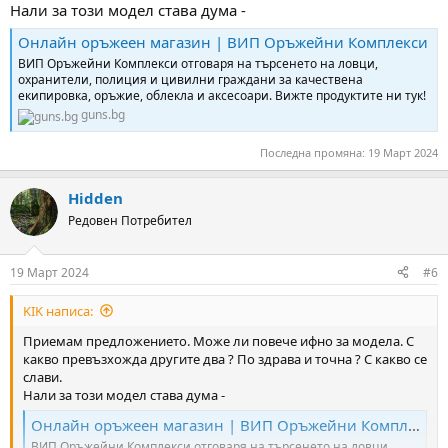
Нали за този модел става дума -
Онлайн оръжеен магазин | ВИП Оръжейни Комплекси
ВИП Оръжейни Комплекси отговаря на търсенето на ловци,
охранители, полиция и цивилни граждани за качествена
екипировка, оръжие, облекла и аксесоари. Вижте продуктите ни тук!
guns.bg
Последна промяна:
19 Март 2024
Hidden
Редовен Потребител
19 Март 2024
#6
KIK написа:
Приемам предложението. Може ли повече ифно за модела. С
какво превъзхожда другите два ? По здрава и точна ? С какво се
слави.
Нали за този модел става дума -
Онлайн оръжеен магазин | ВИП Оръжейни Комплекси
ВИП Оръжейни Комплекси отговаря на търсенето на ловци,