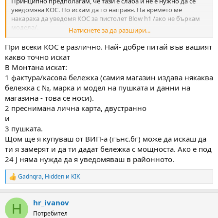
Принципно предполагам, че тази е слаба и не е нужно да се
уведомява КОС. Но искам да го направя. На времето ме
накараха да уведомя КОС за пистолет Blow h1 /ако не бъркам
модела/.
Натиснете за да разшири...
Та за по сигурно ще отскоча и до тях. Но каква бележка
трябваше да изискам от магазина ? Фактура или само касов бон
При всеки КОС е различно. Най- добре питай във вашият
? Или нещо друго ?
какво точно искат
В Монтана искат:
1 фактура/касова бележка (самия магазин издава някаква
бележка с №, марка и модел на пушката и данни на
магазина - това се носи).
2 преснимана лична карта, двустранно
и
3 пушката.
Щом ще я купуваш от ВИП-а (гънс.бг) може да искаш да
ти я замерят и да ти дадат бележка с мощноста. Ако е под
24 J няма нужда да я уведомяваш в районното.
Gadnqra
,
Hidden
и
KIK
R
e
a
hr_ivanov
c
H
t
Потребител