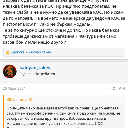
някаква бележка за КОС. Принципно предполагам, че
тази е слаба и не е нужно да се уведомява КОС. Но искам
да го направя. На времето ме накараха да уведомя КОС за
пистолет Blow h1 /ако не бъркам модела/.
Та за по сигурно ще отскоча и до тях. Но каква бележка
трябваше да изискам от магазина ? Фактура или само
касов бон ? Или нещо друго ?
Gadnqra
и
kaloyan_takev
R
e
a
kaloyan_takev
c
t
Редовен Потребител
i
o
n
20 Март 2024
#14
s
:
KIK написа:
Принципно ако има видеа в ютуб как се прави. Ще го направя
сам. Имам еърсофт реплики. Сам си ги подържам. Та мисля, че
се справя. Сега имам друг въпрос. Забравих да питам в
магазина дали ще ми пуснат някаква бележка за КОС.