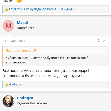
части...
Laferrari63
,
kaloyan_takev
,
Васил 83
и 2 други
R
e
a
Mart0
c
M
t
Потребител
i
o
n
24 Януари 2024
#13
s
:
Gadnqra написа:
Хубава 10, или 12 литрова бутилка и си готов за зомби-
апокалипсис.
Все повече ми се изясняват нещата, благодаря!
Въпросната бутилка как мога да зареждам?
Gadnqra
R
e
a
Gadnqra
c
t
Редовен Потребител
i
o