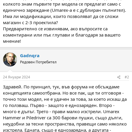
колкото знам първите три модела се предлагат само с
единично зареждане (Umarex-a е с дублиран пълнител).
Има ли модификации, които позволяват да се сложи
магазин с 2-3 проектила?
Предварително се извинявам, ако въпросите са
коментирани или пък глупави и благодаря за вашето
мнение!
Gadnqra
Редовен Потребител
24 Януари 2024
#2
Здравей. По принцип, тук, във форума не обсъждаме
концепцията самоотбрана. Но все пак, ще ти отговоря -
точно този модел, не е удачен за това, за което искаш да
го ползваш. Първо - защото е еднозаряден. Второ -
много е дълъг. Трето - прави малко изстрели. Umarex
Hammer и Piledriver са 300 барови пушки, също дълги,
неудобни за тесни пространства, правещи само няколко
изстрела. Едната, също е еднозарядна, а другата -