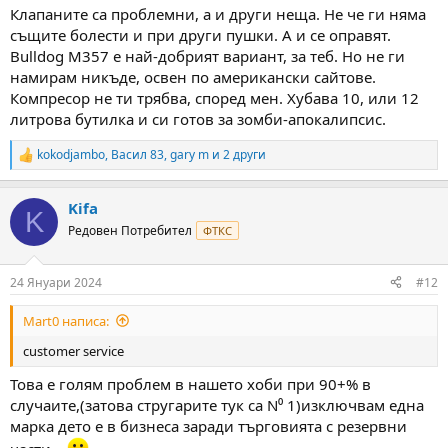
:
Клапаните са проблемни, а и други неща. Не че ги няма
същите болести и при други пушки. А и се оправят.
Bulldog M357 е най-добрият вариант, за теб. Но не ги
намирам никъде, освен по американски сайтове.
Компресор не ти трябва, според мен. Хубава 10, или 12
литрова бутилка и си готов за зомби-апокалипсис.
kokodjambo
,
Васил 83
,
gary m
и 2 други
R
e
a
Kifa
c
K
t
Редовен Потребител
ФТКС
i
o
n
24 Януари 2024
#12
s
:
Mart0 написа:
customer service
Това е голям проблем в нашето хоби при 90+% в
случаите,(затова стругарите тук са N⁰ 1)изключвам една
марка дето е в бизнеса заради търговията с резервни