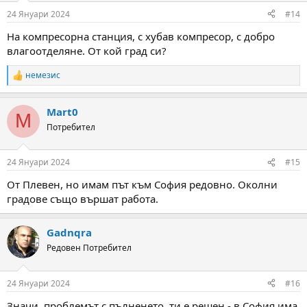
n
24 Януари 2024
#14
s
:
На компресорна станция, с хубав компресор, с добро
влагоотделяне. От кой град си?
немезис
R
e
a
Mart0
c
M
t
Потребител
i
o
n
24 Януари 2024
#15
s
:
От Плевен, но имам път към София редовно. Околни
градове също вършат работа.
Gadnqra
Редовен Потребител
24 Януари 2024
#16
Значи, проблемът с пълненето, ти е решен - в София има