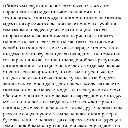
а
а
Обмислям покупката на AirForce Texan LSS .457, но
т
поради липсата на достатъчно познания в PCP
а
технологията имам нужда от компетентните ви мнения.
Идеята на оръжието е да ползва основно в случай на
самозащита и рядко ще излиза от къщата. Освен
въпросния модел потенциални варианти са Umarex
Hammer, Hatsan Piledriver и Hatsan Hercules. Големият
калибър и мощност са изискване заради стопиращото
въздействие върху евентуален нападател. На този етап
се спирам на Texan, основно заради добрата репутация
на компанията. Като цяло не мислех да отделям повече
от 2000 лева за оръжието, но не съм сигурен, че ще
получа достатъчно качествена пушка за този бюджет,
затова съм склонен да отделя повече. Моля, за вашите
мнения относно марка и модел. Интересува и как стоят
обстоятелствата по отношение на зареждането с въздух.
Могат ли въпросните модели да се зареждат с ръчна
помпа и до колко е оправдано. Какви други варианти за
реждане съществуват? Знам за вариант с компресор и
бутилка. Има ли вариант да се зарежда с метан (срещал
теми с подобни модификации) и дали е оправдано? До