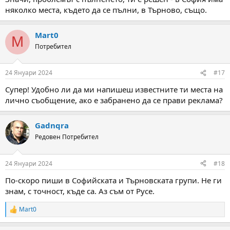
няколко места, където да се пълни, в Търново, също.
Mart0
M
Потребител
24 Януари 2024
#17
Супер! Удобно ли да ми напишеш известните ти места на
лично съобщение, ако е забранено да се прави реклама?
Gadnqra
Редовен Потребител
24 Януари 2024
#18
По-скоро пиши в Софийската и Търновската групи. Не ги
знам, с точност, къде са. Аз съм от Русе.
Mart0
R
e
a