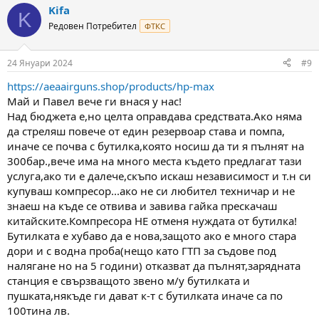
компресор (до колкото видях са по над 2000 лева) и бутилка?
Kifa
K
Не съм наясно и с така наречената "зарядна станция". В
Редовен Потребител
ФТКС
комплекта на пушката ли е или е допълнителна инвестиция?
24 Януари 2024
#9
https://aeaairguns.shop/products/hp-max
Май и Павел вече ги внася у нас!
Над бюджета е,но целта оправдава средствата.Ако няма
да стреляш повече от един резервоар става и помпа,
иначе се почва с бутилка,която носиш да ти я пълнят на
300бар.,вече има на много места където предлагат тази
услуга,ако ти е далече,скъпо искаш независимост и т.н си
купуваш компресор...ако не си любител техничар и не
знаеш на къде се отвива и завива гайка прескачаш
китайските.Компресора НЕ отменя нуждата от бутилка!
Бутилката е хубаво да е нова,защото ако е много стара
дори и с водна проба(нещо като ГТП за съдове под
налягане но на 5 години) отказват да пълнят,зарядната
станция е свързващото звено м/у бутилката и
пушката,някъде ги дават к-т с бутилката иначе са по
100тина лв.