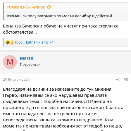
:
PUNISHERvw написа:
Взимаш си полу-автомат в по-малък калибър и действай.
Бонанза-Бачорски обаче не чистят при така стекли се
обстоятелства...
llcoolj
,
batnan
и
emci74
R
e
a
Mart0
c
M
t
Потребител
i
o
n
24 Януари 2024
#8
s
:
Благодаря на всички за изказаните до тук мнения!
Първо, извинявам се ако нарушавам правилата
създавайки тема с подобна насоченост! Идеята на
оръжието е да се ползва при неизбежна самоотбрана, а
именно нападател с огнестрелно оръжие и
непосредствена заплаха за живота и здравето. Към
момента не изпитвам необходимост от подобно нещо,