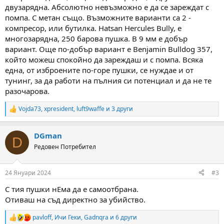
двузарядна. Абсолютно невъзможно е да се зареждат с
помпа. С метан също. Възможните варианти са 2 -
компресор, или бутилка. Hatsan Hercules Bully, е
многозарядна, 250 барова пушка. В 9 мм е добър
вариант. Още по-добър вариант е Benjamin Bulldog 357,
който можеш спокойно да зареждаш и с помпа. Всяка
една, от изброените по-горе пушки, се нуждае и от
тунинг, за да работи на пълния си потенциал и да не те
разочарова.
Vojda73
,
xpresident
,
luft9waffe
и 3 други
R
e
a
DGman
c
D
t
Редовен Потребител
i
o
n
24 Януари 2024
#3
s
:
С тия пушки нЕма да е самоотбрана.
Отиваш на съд директно за убийство.
pavloff
,
Ичи Геки
,
Gadnqra
и 6 други
R