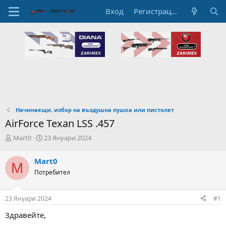
Вход
Регистрация
Начинаещи, избор на въздушна пушка или пистолет
AirForce Texan LSS .457
А
Н
Mart0
23 Януари 2024
в
а
т
ч
Mart0
M
о
а
Потребител
р
л
н
н
а
а
23 Януари 2024
#1
т
Д
е
а
Здравейте,
м
т