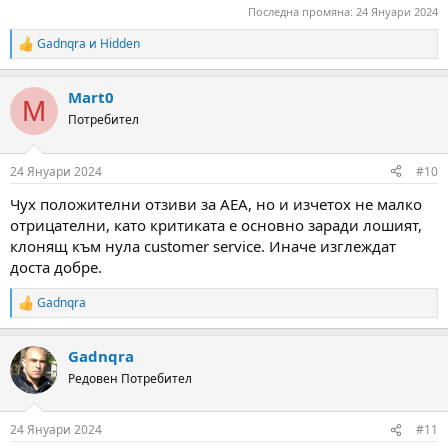
Последна промяна:
24 Януари 2024
Gadnqra
и
Hidden
R
e
a
Mart0
c
M
t
Потребител
i
o
n
24 Януари 2024
#10
s
:
Чух положителни отзиви за AEA, но и изчетох не малко
отрицателни, като критиката е основно заради лошият,
клонящ към нула customer service. Иначе изглеждат
доста добре.
Gadnqra
R
e
a
Gadnqra
c
t
Редовен Потребител
i
o
n
24 Януари 2024
#11
s