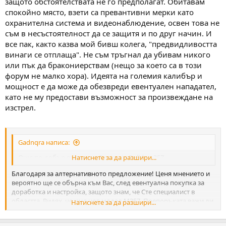
защото обстоятелствата не го предполагат. Обитавам
спокойно място, взети са превантивни мерки като
охранителна система и видеонаблюдение, освен това не
съм в несъстоятелност да се защитя и по друг начин. И
все пак, както казва мой бивш колега, "предвидливостта
винаги се отплаща". Не съм тръгнал да убивам никого
или пък да бракониерствам (нещо за което са в този
форум не малко хора). Идеята на големия калибър и
мощност е да може да обезвреди евентуален нападател,
като не му предостави възможност за произвеждане на
изстрел.
Gadnqra написа:
Още по-добър вариант е Benjamin Bulldog 357
Натиснете за да разшири...
Благодаря за алтернативното предложение! Ценя мнението и
вероятно ще се обърна към Вас, след евентуална покупка за
доработка и настройка, защото знам, че Сте специалист в
областта. Видях, че има нов модел M357. Препоръката важи ли
Натиснете за да разшири...
и за него? Интересува ме и кой е най-оправдания начин за
зареждане - помпа, китайски компресор и бутилка или марков