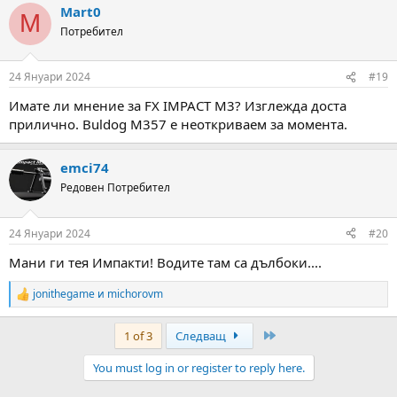
Mart0
c
M
t
Потребител
i
o
n
24 Януари 2024
#19
s
:
Имате ли мнение за FX IMPACT M3? Изглежда доста
прилично. Buldog M357 е неоткриваем за момента.
emci74
Редовен Потребител
24 Януари 2024
#20
Мани ги тея Импакти! Водите там са дълбоки....
jonithegame
и
michorovm
R
e
a
Last
1 of 3
Следващ
c
t
You must log in or register to reply here.
i
o