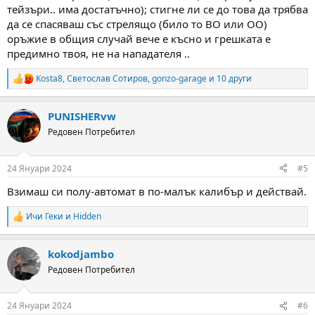
тейзъри.. има достатъчно); стигне ли се до това да трябва
да се спасяваш със стрелящо (било то ВО или ОО)
оръжие в общия случай вече е късно и грешката е
предимно твоя, не на нападателя ..
Kosta8
,
Светослав Сотиров
,
gonzo-garage
и 10 други
R
e
a
PUNISHERvw
c
t
Редовен Потребител
i
o
n
24 Януари 2024
#5
s
:
Взимаш си полу-автомат в по-малък калибър и действай.
Ичи Геки
и
Hidden
R
e
a
kokodjambo
c
t
Редовен Потребител
i
o
n
24 Януари 2024
#6
s