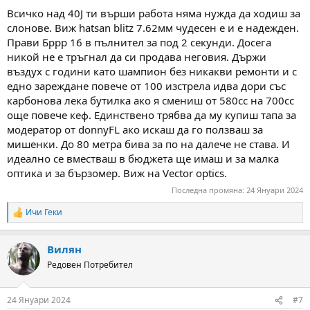
:
Всичко над 40J ти върши работа няма нужда да ходиш за
слонове. Виж hatsan blitz 7.62мм чудесен е и е надежден.
Прави Бррр 16 в пълнител за под 2 секунди. Досега
никой не е тръгнал да си продава неговия. Държи
въздух с години като шампион без никакви ремонти и с
едно зареждане повече от 100 изстрела идва дори със
карбонова лека бутилка ако я смениш от 580cc на 700cc
още повече кеф. Единствено трябва да му купиш тапа за
модератор от donnyFL ако искаш да го ползваш за
мишенки. До 80 метра бива за по на далече не става. И
идеално се вместваш в бюджета ще имаш и за малка
оптика и за бързомер. Виж на Vector optics.
Последна промяна:
24 Януари 2024
Ичи Геки
R
e
a
Вилян
c
t
Редовен Потребител
i
o
n
24 Януари 2024
#7
s