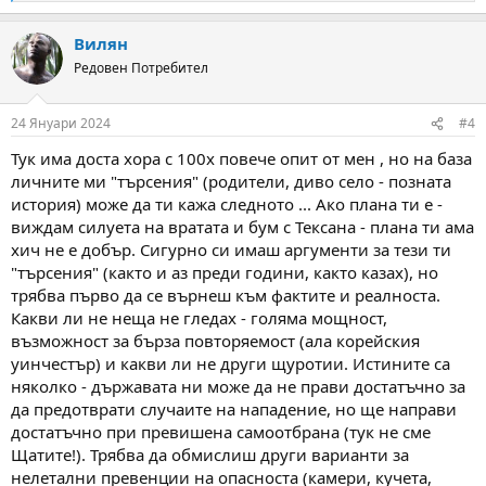
e
a
Вилян
c
t
Редовен Потребител
i
o
n
24 Януари 2024
#4
s
:
Тук има доста хора с 100х повече опит от мен , но на база
личните ми "търсения" (родители, диво село - позната
история) може да ти кажа следното ... Ако плана ти е -
виждам силуета на вратата и бум с Тексана - плана ти ама
хич не е добър. Сигурно си имаш аргументи за тези ти
"търсения" (както и аз преди години, както казах), но
трябва първо да се върнеш към фактите и реалноста.
Какви ли не неща не гледах - голяма мощност,
възможност за бърза повторяемост (ала корейския
уинчестър) и какви ли не други щуротии. Истините са
няколко - държавата ни може да не прави достатъчно за
да предотврати случаите на нападение, но ще направи
достатъчно при превишена самоотбрана (тук не сме
Щатите!). Трябва да обмислиш други варианти за
нелетални превенции на опасноста (камери, кучета,