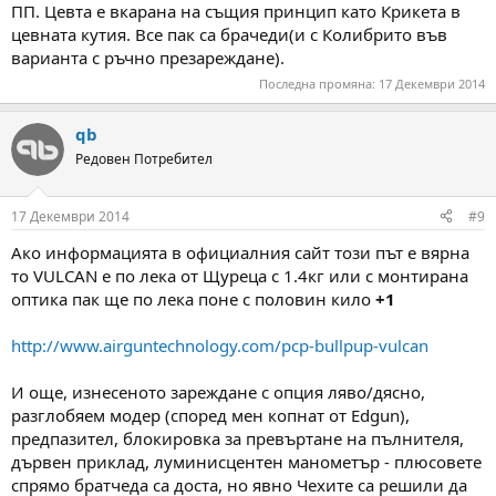
ПП. Цевта е вкарана на същия принцип като Крикета в
цевната кутия. Все пак са брачеди(и с Колибрито във
варианта с ръчно презареждане).
Последна промяна:
17 Декември 2014
qb
Редовен Потребител
17 Декември 2014
#9
Ако информацията в официалния сайт този път е вярна
то VULCAN е по лека от Щуреца с 1.4кг или с монтирана
оптика пак ще по лека поне с половин кило
+1
http://www.airguntechnology.com/pcp-bullpup-vulcan
И още, изнесеното зареждане с опция ляво/дясно,
разглобяем модер (според мен копнат от Edgun),
предпазител, блокировка за превъртане на пълнителя,
дървен приклад, луминисцентен манометър - плюсовете
спрямо братчеда са доста, но явно Чехите са решили да