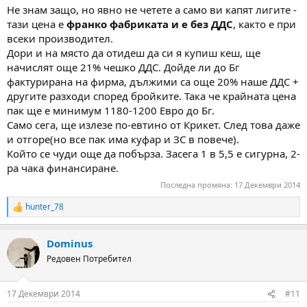
Не знам защо, но явно не четете а само ви капят лигите -
тази цена е
франко фабриката и е без ДДС
, както е при
всеки производител.
Дори и на място да отидеш да си я купиш кеш, ще
начислят още 21% чешко ДДС. Дойде ли до Бг
фактурирана на фирма, дължими са още 20% наше ДДС +
другите разходи според бройките. Така че крайната цена
пак ще е минимум 1180-1200 Евро до Бг.
Само сега, ще излезе по-евтино от Крикет. След това даже
и отгоре(но все пак има куфар и ЗС в повече).
Който се чуди още да побърза. Засега 1 в 5,5 е сигурна, 2-
ра чака финансиране.
Последна промяна:
17 Декември 2014
hunter_78
R
e
a
Dominus
c
t
Редовен Потребител
i
o
n
17 Декември 2014
#11
s