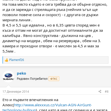
На това място където е сега трябва да се обърне отдясно,
и да се зарежда с стрелящата ръка (нейния ъгъл ще
позволи повече сила и скорост) - с другата се държи
мерната линия .
В 4,5 и 5,5 ще идеална , но в 6,35 цевта според мен е
къса и оттам не могат да достигнат оптималните дж за
калибъра . Явно конструктива - дължина на цев ,
диаметър на модера , обем на резервуара , обем на З.
камера и проходни отвори - е мислен за 4,5 и мах за
5,5мм .
Plamenf26
R
e
a
peko
c
t
Редовен Потребител
ФТКС
i
o
n
17 Декември 2014
#8
s
:
Eто и първите впечатления на
Алекс(
http://www.alexxxus.cz/Vulcan-AGN-AirGunt-
technology-bullpup
), след като я има от седмица и е засега