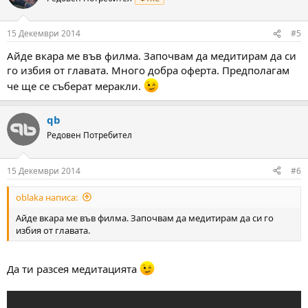
i
o
n
15 Декември 2014
#5
s
:
Айде вкара ме във филма. Започвам да медитирам да си
го избия от главата. Много добра оферта. Предполагам
че ще се съберат меракли.
qb
Редовен Потребител
15 Декември 2014
#6
oblaka написа:
Айде вкара ме във филма. Започвам да медитирам да си го
избия от главата.
Да ти разсея медитацията