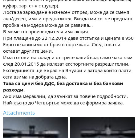
куфар, зар. ст-я с щуцер).
Лоста за зареждане е изнесен отпред, може да се сменя
ляв/десен, има и предпазител. Вижда ми се. че предната
пробка на модера може да се развива...
В момента производителя има акция.
При плащане до 22.12.2014 дава отстъпка и цената е 950
Евро независимо от броя в поръчката. След това си
остават другите цени.
Има готови на склад и от трите калибъра, само чака към
след 20.01.2015 да излезат експортните разрешителни.
Експедицията ще е края на Януари и затова който плати
сега взима на добрата цена.
Това са цени без ДДС, без доставка и без банкови
разходи.
Ако има мераклии, да звънкат за повече подробности.
Най-късно до Четвъртък може да се формира заявка.
Attachments