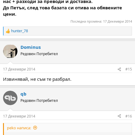
нас +
разходи за преводи и доставка.
До Петък, след това базата си отива на обявените
цени.
Последна промяна:
17 Декември 2014
hunter_78
R
e
a
Dominus
c
t
Редовен Потребител
i
o
n
17 Декември 2014
#15
s
:
Извинявай, не съм те разбрал.
qb
Редовен Потребител
17 Декември 2014
#16
peko написа: