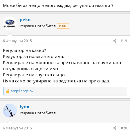
Може би аз нещо недоглеждам, регулатор има ли ?
peko
Редовен Потребител
ФТКС
6 Февруари 2015
#19
Регулатор на какво?
Редуктор за налягането има.
Регулиране на мощността чрез натягане на пружината
на ударника също си има.
Регулиране на спусъка също.
Няма само регулиране на задтилъка на приклада.
angel angelov
R
e
a
lynx
c
t
Редовен Потребител
i
o
n
6 Февруари 2015
#20