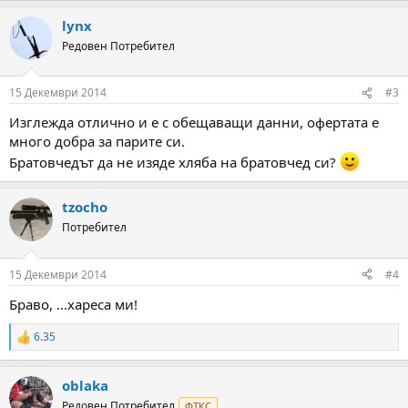
lynx
Редовен Потребител
15 Декември 2014
#3
Изглежда отлично и е с обещаващи данни, офертата е
много добра за парите си.
Братовчедът да не изяде хляба на братовчед си?
tzocho
Потребител
15 Декември 2014
#4
Браво, ...хареса ми!
6.35
R
e
a
oblaka
c
t
Редовен Потребител
ФТКС