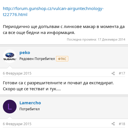
http://forum.gunshop.cz/vulcan-airguntechnology-
t22776.html
Периодично ще допълвам с линкове макар в момента да
са все още бедни на информация.
Последна промяна:
17 Декември 2014
peko
Редовен Потребител
ФТКС
6 Февруари 2015
#17
Готови са с разрешителните и почват да експедират.
Скоро ще се тестват и тук....
Lamercho
L
Потребител
6 Февруари 2015
#18