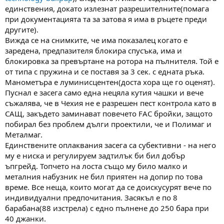
единствения, докато излезнат разрешителните(помага
при документацията та за затова я има в ръцете преди
другите).
Вижда се на снимките, че има показалец когато е
заредена, предпазителя блокира спусъка, има и
блокировка за превъртане на ротора на пълнителя. Той е
от типа с пружина и се поставя за 3 сек. с едната ръка.
Манометъра е луминисцентен(доста хора ще го оценят).
Пуснал е засега само една нецяла кутия чашки и вече
съжалява, че в Чехия не е разрешен пест контрола като в
САЩ, закъдето заминават повечето FAC бройки, защото
побирал без проблем дълги проектили, че и Полимаг и
Металмаг.
Единствените оплаквания засега са субективни - на него
му е ниска и регулируем задтилък би бил добър
ъпгрейд. Топчето на лоста също му било малко и
металния набузник не бил приятен на допир по това
време. Все неща, които могат да се доискусурят вече по
индивидуални предпочитания. Засякъл е по 8
барабана(88 изстрела) с едно пълнене до 250 бара при
40 джанки.