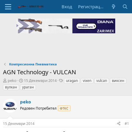
Вход
Регистрация
Компресионна Пневматика
AGN Technology - VULCAN
А
Н
T
peko
15 Декември 2014
uragan
vixen
vulcan
виксен
в
а
a
вулкан
ураган
т
ч
g
о
а
s
р
peko
л
н
н
Редовен Потребител
ФТКС
а
а
т
Д
е
а
15 Декември 2014
#1
м
т