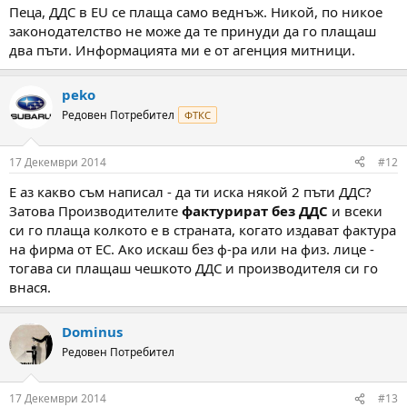
:
Пеца, ДДС в EU се плаща само веднъж. Никой, по никое
законодателство не може да те принуди да го плащаш
два пъти. Информацията ми е от агенция митници.
peko
Редовен Потребител
ФТКС
17 Декември 2014
#12
Е аз какво съм написал - да ти иска някой 2 пъти ДДС?
Затова Производителите
фактурират без ДДС
и всеки
си го плаща колкото е в страната, когато издават фактура
на фирма от EС. Ако искаш без ф-ра или на физ. лице -
тогава си плащаш чешкото ДДС и производителя си го
внася.
Dominus
Редовен Потребител
17 Декември 2014
#13