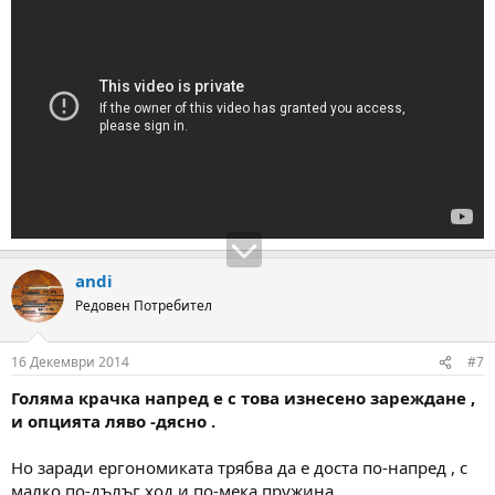
andi
Редовен Потребител
16 Декември 2014
#7
Голяма крачка напред е с това изнесено зареждане ,
и опцията ляво -дясно .
Но заради ергономиката трябва да е доста по-напред , с
малко по-дълъг ход и по-мека пружина .