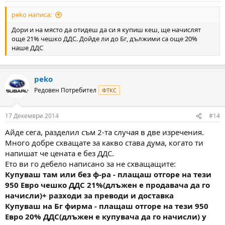
peko написа:
Дори и на място да отидеш да си я купиш кеш, ще начислят
още 21% чешко ДДС. Дойде ли до Бг, дължими са още 20%
наше ДДС
peko
Редовен Потребител
ФТКС
17 Декември 2014
#14
Айде сега, разделил съм 2-та случая в две изречения.
Много добре схващате за какво става дума, когато ти
напишат че цената е без ДДС.
Ето ви го дебело написано за не схващащите:
Купуваш там или без ф-ра - плащаш отгоре на тези
950 Евро чешко ДДС 21%(длъжен е продавача да го
начисли)+ разходи за преводи и доставка
Купуваш на Бг фирма - плащаш отгоре
на тези 950
Евро
20% ДДС
(длъжен е купувача да го начисли)
у