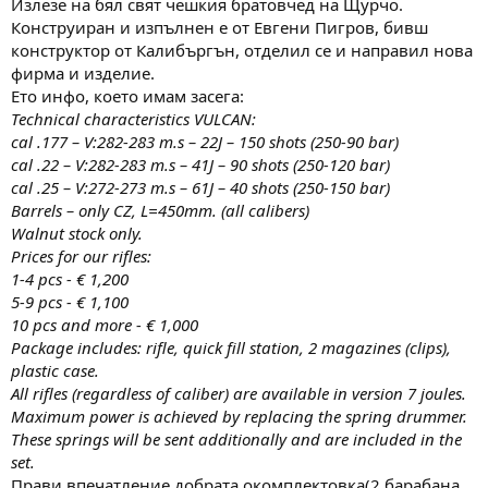
Излезе на бял свят чешкия братовчед на Щурчо.
а
а
т
Конструиран и изпълнен е от Евгени Пигров, бивш
а
конструктор от Калибъргън, отделил се и направил нова
фирма и изделие.
Ето инфо, което имам засега:
Technical characteristics VULCAN:
cal .177 – V:282-283 m.s – 22J – 150 shots (250-90 bar)
cal .22 – V:282-283 m.s – 41J – 90 shots (250-120 bar)
cal .25 – V:272-273 m.s – 61J – 40 shots (250-150 bar)
Barrels – only CZ, L=450mm. (all calibers)
Walnut stock only.
Prices for our rifles:
1-4 pcs - € 1,200
5-9 pcs - € 1,100
10 pcs and more - € 1,000
Package includes: rifle, quick fill station, 2 magazines (clips),
plastic case.
All rifles (regardless of caliber) are available in version 7 joules.
Maximum power is achieved by replacing the spring drummer.
These springs will be sent additionally and are included in the
set.
Прави впечатление добрата окомплектовка(2 барабана,