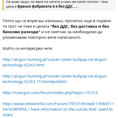
Не знам защо, но явно не четете а само ви капят лигите - тази
цена е
франко фабриката и е без ДДС
.......
Петко що се впрягаш излишно, прочетох още в първия
ти пост че това е цената
"без ДДС, без доставка и без
банкови разходи"
и не сметнах за необходимо да
упоменавам повторно вече написаното.
Който се интересува чете.
http://airgun-hunting.pl/vulcan-czeski-bullpup-od-airgun-
technology-t2243.html
http://airgun-hunting.pl/vulcan-czeski-bullpup-od-airgun-
technology-t2243-15.html#p40841
http://nzairgun.com/forum/index.php?topic=1015.0
http://www.network54.com/Forum/79537/thread/13968511
54/SURPRISE, i have information on the vulcan that i want to
share