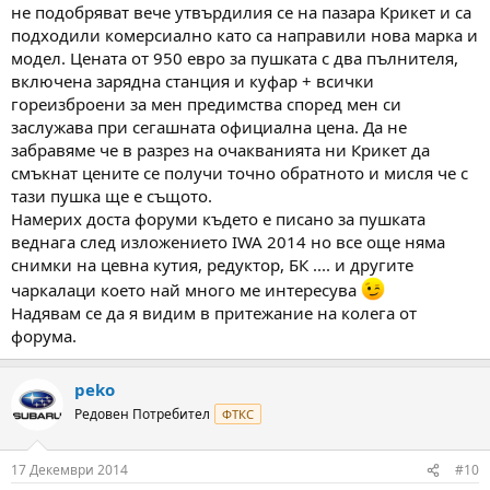
не подобряват вече утвърдилия се на пазара Крикет и са
подходили комерсиално като са направили нова марка и
модел. Цената от 950 евро за пушката с два пълнителя,
включена зарядна станция и куфар + всички
гореизброени за мен предимства според мен си
заслужава при сегашната официална цена. Да не
забравяме че в разрез на очакванията ни Крикет да
смъкнат цените се получи точно обратното и мисля че с
тази пушка ще е същото.
Намерих доста форуми където е писано за пушката
веднага след изложението IWA 2014 но все още няма
снимки на цевна кутия, редуктор, БК .... и другите
чаркалаци което най много ме интересува
Надявам се да я видим в притежание на колега от
форума.
peko
Редовен Потребител
ФТКС
17 Декември 2014
#10