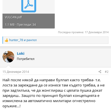
VULCAN.pdf
1.1 MB · Прегледи: 34
Последна промяна:
17 Декември 2014
hunter_78
и
рангел
R
e
a
Loki
c
t
Потребител
i
o
n
15 Декември 2014
#2
s
:
Най после някой да направи булпап както трябва- т.е.
лоста за зареждане да се изнесе там където трябва, а не
при задтилъка, че да жонглираш с цялата пушка докат
заредиш.. Защото по принцип булпап концепцията е
измислена за автоматично милитари огнестрелно
оръжие...!