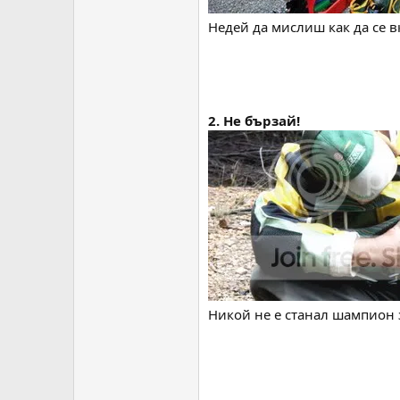
Недей да мислиш как да се в
2. Не бързай!
Никой не е станал шампион з