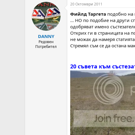
т
ч
20 Октомври 2011
о
а
Фийлд Таргета
подобно на г
р
л
н
н
... НО по подобие на други с
а
а
одобряват имено състезателна
т
Д
Открих ги в страницата на п
DANNY
е
а
не можах да намеря статията
м
т
Редовен
Стремял съм се да остана ма
Потребител
а
а
т
а
20 съвета към състез