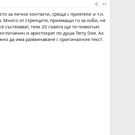
#1
то за лични контакти, среща с приятели и т.н.
а. Много от стрелците, приемащи го за хоби, не
се състезават, тези 20 съвета ще ти помогнат.
англичанин и аристократ по душа Terry Doe. Аз
ожно да има разминаване с оригиналния текст.