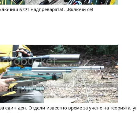
ключиш в ФТ надпреварата! ...Включи се!
а един ден. Отдели известно време за учене на теорията, у