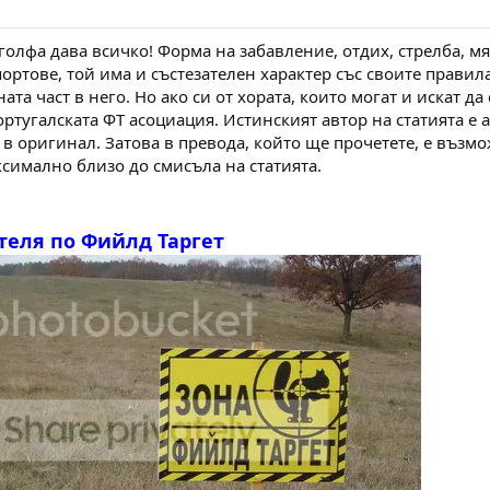
олфа дава всичко! Форма на забавление, отдих, стрелба, мяс
портове, той има и състезателен характер със своите правил
та част в него. Но ако си от хората, които могат и искат да 
ортугалската ФТ асоциация. Истинският автор на статията е 
 в оригинал. Затова в превода, който ще прочетете, е възм
ксимално близо до смисъла на статията.
ателя по Фийлд Таргет