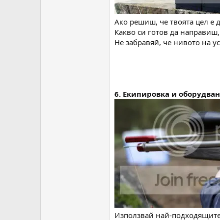
Ако решиш, че твоята цел е д
Какво си готов да направиш,
Не забравяй, че нивото на у
6. Екипировка и оборудван
Използвай най-подходящите 