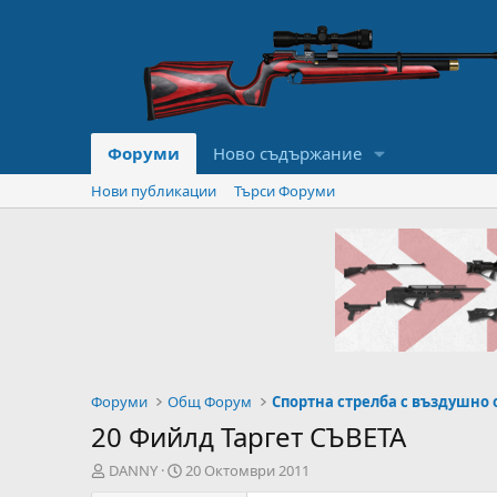
Форуми
Ново съдържание
Нови публикации
Търси Форуми
Форуми
Общ Форум
Спортна стрелба с въздушно
20 Фийлд Таргет СЪВЕТА
А
Н
DANNY
20 Октомври 2011
в
а