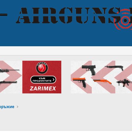
 оръжие