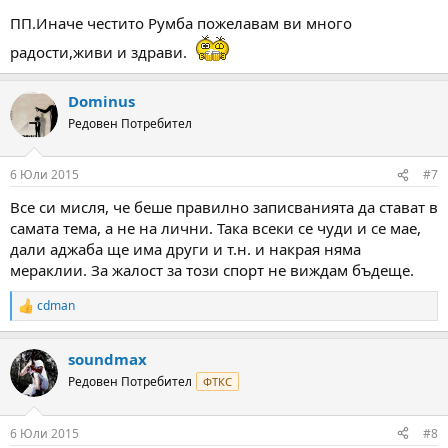
ПП.Иначе честито Румба пожелавам ви много
радости,живи и здрави.
Dominus
Редовен Потребител
6 Юли 2015
#7
Все си мисля, че беше правилно записванията да стават в
самата тема, а не на лични. Така всеки се чуди и се мае,
дали аджаба ще има други и т.н. и накрая няма
мераклии. За жалост за този спорт не виждам бъдеще.
cdman
R
e
a
soundmax
c
t
Редовен Потребител
ФТКС
i
o
n
6 Юли 2015
#8
s