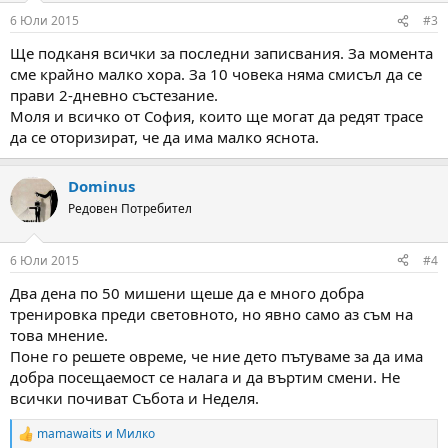
6 Юли 2015
#3
Ще подканя всички за последни записвания. За момента
сме крайно малко хора. За 10 човека няма смисъл да се
прави 2-дневно състезание.
Моля и всичко от София, които ще могат да редят трасе
да се оторизират, че да има малко яснота.
Dominus
Редовен Потребител
6 Юли 2015
#4
Два дена по 50 мишени щеше да е много добра
тренировка преди световното, но явно само аз съм на
това мнение.
Поне го решете овреме, че ние дето пътуваме за да има
добра посещаемост се налага и да въртим смени. Не
всички почиват Събота и Неделя.
mamawaits
и
Милко
R