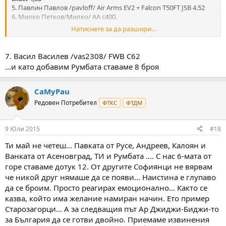
5. Павлин Павлов /pavloff/ Air Arms EV2 + Falcon T50FT JSB 4.52
6. Милко Петков/Милко/ АА с400.
....
Натиснете за да разшири...
Оги както и да е.Андреев също се записа и Иво от Асеновград
но така са решили така са направили.Кофти е но какво да се
7. Васил Василев /vas2308/ FWB C62
прави.Живи и здрави пък както обичаме да казваме тук "КОТ
...и като добавим Румбата ставаме 8 броя
ТАКОВА"
CaMyPau
Редовен Потребител
ФТКС
ФТДМ
9 Юли 2015
#18
Ти май не четеш... Павката от Русе, Андреев, Калоян и
Ванката от Асеновград, ТИ и Румбата .... С нас 6-мата от
горе ставаме дотук 12. От другите Софиянци не вярвам
че никой друг нямаше да се появи... Наистина е глупаво
да се броим. Просто реагирах емоционално... Както се
казва, който има желание намиран начин. Ето пример
Старозагорци... А за следващия път Ар Джиджи-Биджи-то
за България да се готви двойно. Приемаме извинения