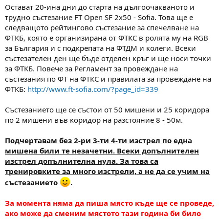
а
а
Остават 20-ина дни до старта на дългоочакваното и
т
трудно състезание FT Open SF 2x50 - Sofia. Това ще е
а
следващото рейтингово състезание за спечелване на
ФТКБ, която е организирана от ФТКС в ролята му на RGB
за България и с подкрепата на ФТДМ и колеги. Всеки
състезателен ден ще бъде отделен кръг и ще носи точки
за ФТКБ. Повече за Регламент за провеждане на
състезания по ФТ на ФТКС и правилата за провеждане на
ФТКБ:
http://www.ft-sofia.com/?page_id=339
Състезанието ще се състои от 50 мишени и 25 коридора
по 2 мишени във коридор на разстояние 8 - 50м.
Подчертавам без 2-ри 3-ти 4-ти изстрел по една
мишена били те незачетни. Всеки допълнителен
изстрел допълнителна нула. За това са
тренировките за много изстрели, а не да се учим на
състезанието
.
За момента няма да пиша място къде ще се проведе,
ако може да сменим мястото тази година би било