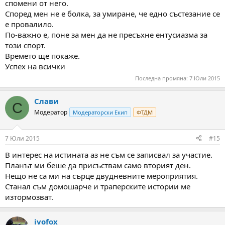
спомени от него.
Според мен не е болка, за умиране, че едно състезание се
е провалило.
По-важно е, поне за мен да не пресъхне ентусиазма за
този спорт.
Времето ще покаже.
Успех на всички
Последна промяна:
7 Юли 2015
Слави
С
Модератор
Модераторски Екип
ФТДМ
7 Юли 2015
#15
В интерес на истината аз не съм се записвал за участие.
Планът ми беше да присъствам само вторият ден.
Нещо не са ми на сърце двудневните мероприятия.
Станал съм домошарче и траперските истории ме
изтормозват.
ivofox