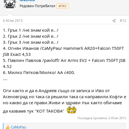
t
Редовен Потребител
ФТКС
i
o
n
6 Юли 2015
#12
s
:
1. Грък 1 /не знам кой е.. /
2. Грък 2 /не знам кой е.. /
3. Грък 3 /не знам кой е.. /
4. Огнян Иванов /CaMyPau/ Hammerli AR20+Falcon T50FT
JSB Exact 4,53
5. Павлин Павлов /pavloff/ Air Arms EV2 + Falcon T50FT JSB
4.52
6. Милко Петков/Милко/ АА с400.
....
Оги както и да е.Андреев също се записа и Иво от
Асеновград но така са решили така са направили.Кофти е
но какво да се прави.Живи и здрави пък както обичаме
да казваме тук "КОТ ТАКОВА"
Последна промяна:
6 Юли 2015
CaMyPau
R