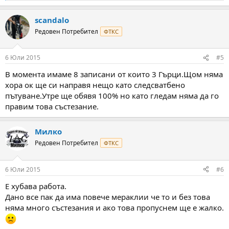
e
a
scandalo
c
t
Редовен Потребител
ФТКС
i
o
n
6 Юли 2015
#5
s
:
В момента имаме 8 записани от които 3 Гърци.Щом няма
хора ок ще си направя нещо като следсватбено
пътуване.Утре ще обявя 100% но като гледам няма да го
правим това състезание.
Милко
Редовен Потребител
ФТКС
6 Юли 2015
#6
Е хубава работа.
Дано все пак да има повече мераклии че то и без това
няма много състезания и ако това пропуснем ще е жалко.