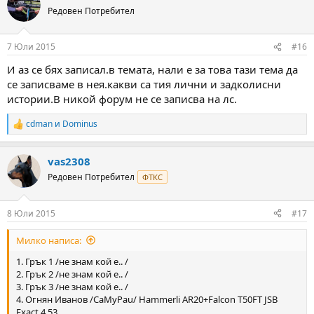
Редовен Потребител
7 Юли 2015
#16
И аз се бях записал.в темата, нали е за това тази тема да
се записваме в нея.какви са тия лични и задколисни
истории.В никой форум не се записва на лс.
cdman
и
Dominus
R
e
a
vas2308
c
t
Редовен Потребител
ФТКС
i
o
n
8 Юли 2015
#17
s
:
Милко написа:
1. Грък 1 /не знам кой е.. /
2. Грък 2 /не знам кой е.. /
3. Грък 3 /не знам кой е.. /
4. Огнян Иванов /CaMyPau/ Hammerli AR20+Falcon T50FT JSB
Exact 4,53