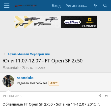
Вход
Регистрация
Архив Минали Мероприятия
Юли 11.07-12.07 - FT Open SF 2x50
А
Н
scandalo
19 Юни 2015
в
а
т
ч
scandalo
о
а
Редовен Потребител
ФТКС
р
л
н
н
а
а
19 Юни 2015
#1
т
Д
е
а
Обявяваме FT Open SF 2x50 - Sofia на 11-12.07.2015 г.
м
т