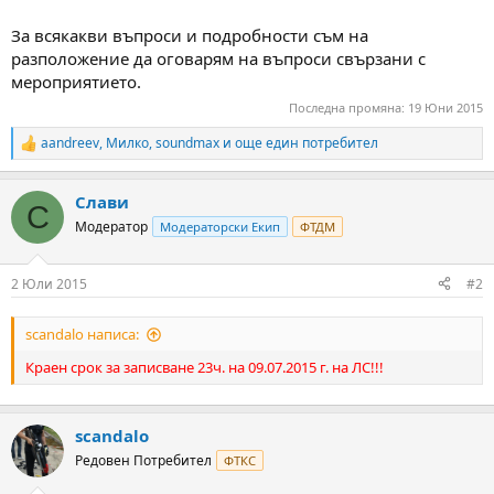
За всякакви въпроси и подробности съм на
разположение да оговарям на въпроси свързани с
мероприятието.
Последна промяна:
19 Юни 2015
aandreev
,
Милко
,
soundmax
и още един потребител
R
e
a
Слави
c
С
t
Модератор
Модераторски Екип
ФТДМ
i
o
n
2 Юли 2015
#2
s
:
scandalo написа:
Краен срок за записване 23ч. на 09.07.2015 г. на ЛС!!!
scandalo
Редовен Потребител
ФТКС