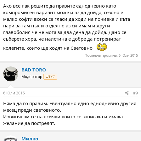
:
Ако все пак решите да правите еднодневно като
компромисен вариант може и аз да дойда, сезона е
малко кофти всеки се гласи да ходи на почивка и къта
пари за там пък и отделно аз си имам и други
главоболия че не мога за два дена да дойда. Дано се
съберете хора, че наистина е добре да потренират
колегите, които ще ходят на Световно
Последна промяна:
6 Юли 2015
BAD TORO
Модератор
ФТКС
6 Юли 2015
#9
Няма да го правим. Евентуално едно еднодневно другия
месец преди световното.
Извинявам се на всички които се записаха и имаха
желание да пострелят.
Милко