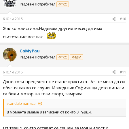
Редовен Потребител
ФТКС
6 Юли 2015
#10
Жалко наистина.Надявам другия месец да има
състезание все пак.
CaMyPau
Редовен Потребител
ФТКС
ФТДМ
6 Юли 2015
#11
Дано този прецедент не стане практика.. Аз не мога да си
обясня какво се случи. Изведнъж Софиянци дето винаги
са били мотор на този спорт, замряха.
scandalo написа:
В момента имаме 8 записани от които 3 Гърци.
От тези 5 които остават се сещам за моя милост и