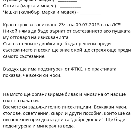
Оптика (марка и модел) - __________
Чашки (калибър, марка и модел) - __________
Краен срок за записване 23ч. на 09.07.2015 г. на ЛС!!!
Никой няма да бъде върнат от състезанието ако пушката
му отговаря на изискванията.
Състезателните двойки ще бъдат решени преди
състезанието и всеки ще знае с кой ще стреля още преди
самото състезание.
Въздух ще има подсигурен от ФТКС, но практиката
показва, че всеки си носи.
На място ще организираме бивак и мнозина от нас ще
спят на палатки.
Вземете си задължително инсектициди. Всякакви маси,
столове, осветления, скари и други пособия, които ще са
ни полезни през двата дни са "добре дошли". Ще бъде
подсигурена и минерална вода.