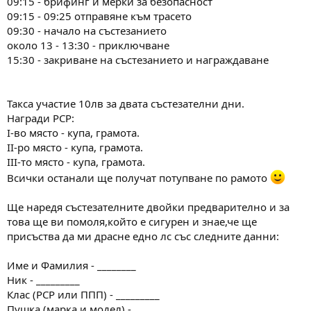
09:15 - брифинг и мерки за безопасност
09:15 - 09:25 отправяне към трасето
09:30 - начало на състезанието
около 13 - 13:30 - приключване
15:30 - закриване на състезанието и награждаване
Такса участие 10лв за двата състезателни дни.
Награди РСР:
І-во място - купа, грамота.
ІІ-ро място - купа, грамота.
ІІІ-то място - купа, грамота.
Всички останали ще получат потупване по рамото
Ще наредя състезателните двойки предварително и за
това ще ви помоля,който е сигурен и знае,че ще
присъства да ми драсне едно лс със следните данни:
Име и Фамилия - ________
Ник - _________
Клас (РСР или ППП) - _________
Пушка (марка и модел) - _________