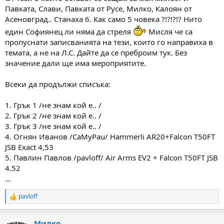
Павката, Слави, Павката от Русе, Милко, Калоян от
Асеновград.. Станаха 6. Как само 5 човека ?!?!?!? Нито
един Софиянец ли няма да стреля
Мисля че са
пропуснати записванията на тези, които го направиха в
темата, а не на Л.С. Дайте да се преброим тук. Без
значение дали ще има мероприятите.
Всеки да продължи списъка:
1. Грък 1 /не знам кой е.. /
2. Грък 2 /не знам кой е.. /
3. Грък 3 /не знам кой е.. /
4. Огнян Иванов /CaMyPau/ Hammerli AR20+Falcon T50FT
JSB Exact 4,53
5. Павлин Павлов /pavloff/ Air Arms EV2 + Falcon T50FT JSB
4.52
...
pavloff
R
e
a
Милко
c