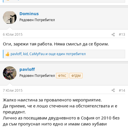
e
a
Dominus
c
t
Редовен Потребител
i
o
n
6 Юли 2015
#13
s
:
Оги, зарежи тая работа. Няма смисъл да се броим.
pavloff
,
kid
,
CaMyPau
и още един потребител
R
e
a
pavloff
c
t
Редовен Потребител
ФТКС
ФТДМ
i
o
n
7 Юли 2015
#14
s
:
Жалко наистина за проваленото мероприятие.
Да приеме, че е лошо стечение на обстоятелствата и е
прецедент.
Лично аз посещавам двудневното в София от 2010 без
да съм пропуснал нито едно и имам само хубави