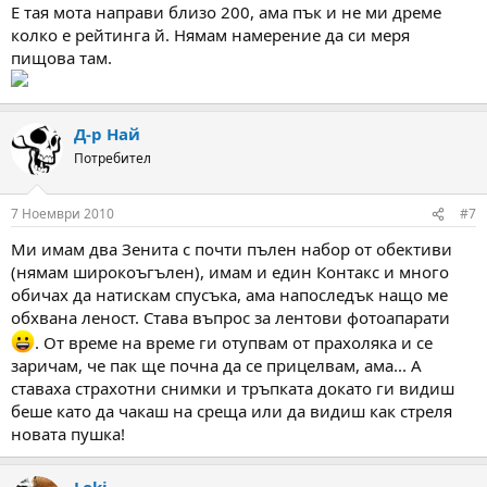
Е тая мота направи близо 200, ама пък и не ми дреме
колко е рейтинга й. Нямам намерение да си меря
пищова там.
Д-р Най
Потребител
7 Ноември 2010
#7
Ми имам два Зенита с почти пълен набор от обективи
(нямам широкоъгълен), имам и един Контакс и много
обичах да натискам спусъка, ама напоследък нащо ме
обхвана леност. Става въпрос за лентови фотоапарати
. От време на време ги отупвам от прахоляка и се
заричам, че пак ще почна да се прицелвам, ама... А
ставаха страхотни снимки и тръпката докато ги видиш
беше като да чакаш на среща или да видиш как стреля
новата пушка!