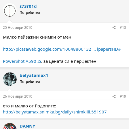
s73r01d
Потребител
25 Ноември 2010
#18
Малко пейзажни снимки от мен.
http://picasaweb.google.com/10048806132 ... lpapersHD#
PowerShot A590 IS
, за цената си е перфектен.
belyatamax1
Потребител
26 Ноември 2010
#19
ето и малко от Родопите:
http://belyatamax.snimka.bg/daily/snimkiiii.551907
DANNY