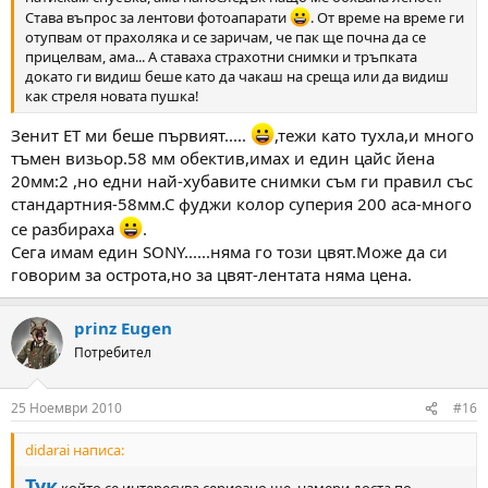
Става въпрос за лентови фотоапарати
. От време на време ги
отупвам от прахоляка и се заричам, че пак ще почна да се
прицелвам, ама... А ставаха страхотни снимки и тръпката
докато ги видиш беше като да чакаш на среща или да видиш
как стреля новата пушка!
Зенит ЕТ ми беше първият.....
,тежи като тухла,и много
тъмен визьор.58 мм обектив,имах и един цайс йена
20мм:2 ,но едни най-хубавите снимки съм ги правил със
стандартния-58мм.С фуджи колор суперия 200 аса-много
се разбираха
.
Сега имам един SONY......няма го този цвят.Може да си
говорим за острота,но за цвят-лентата няма цена.
prinz Eugen
Потребител
25 Ноември 2010
#16
didarai написа:
Тук