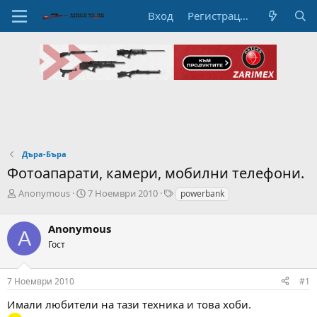
Вход
Регистрация
Дъра-Бъра
Фотоапарати, камери, мобилни телефони.
А
Н
T
Anonymous
7 Ноември 2010
powerbank
в
а
a
т
ч
g
Anonymous
о
а
s
A
р
л
Гост
н
н
а
а
7 Ноември 2010
#1
т
Д
е
а
Имали любители на тази техника и това хоби.
м
т