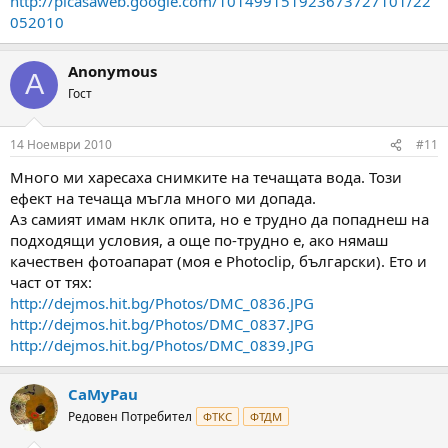
http://picasaweb.google.com/101499151923673727101/22
052010
Anonymous
A
Гост
14 Ноември 2010
#11
Много ми харесаха снимките на течащата вода. Този
ефект на течаща мъгла много ми допада.
Аз самият имам нклк опита, но е трудно да попаднеш на
подходящи условия, а още по-трудно е, ако нямаш
качествен фотоапарат (моя е Photoclip, български). Ето и
част от тях:
http://dejmos.hit.bg/Photos/DMC_0836.JPG
http://dejmos.hit.bg/Photos/DMC_0837.JPG
http://dejmos.hit.bg/Photos/DMC_0839.JPG
CaMyPau
Редовен Потребител
ФТКС
ФТДМ