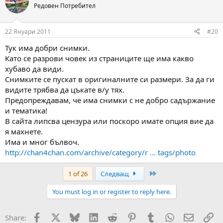
Редовен Потребител
22 Януари 2011
#20
Тук има добри снимки.
Като се разрови човек из страниците ще има какво
хубаво да види.
Снимките се пускат в оригиналните си размери. За да ги
видите трябва да цъкате в/у тях.
Предопреждавам, че има снимки с не добро садържание
и тематика!
В сайта липсва цензура или поскоро имате опция вие да
я махнете.
Има и мног бълвоч.
http://chan4chan.com/archive/category/r ... tags/photo
Last
1 of 26
Следващ
You must log in or register to reply here.
Facebook
X
Bluesky
LinkedIn
Reddit
Pinterest
Tumblr
WhatsApp
Email
Вм
Share: