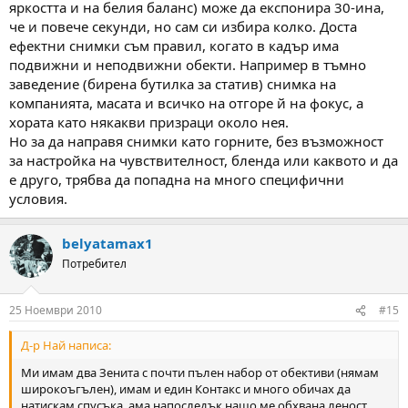
яркостта и на белия баланс) може да експонира 30-ина,
че и повече секунди, но сам си избира колко. Доста
ефектни снимки съм правил, когато в кадър има
подвижни и неподвижни обекти. Например в тъмно
заведение (бирена бутилка за статив) снимка на
компанията, масата и всичко на отгоре й на фокус, а
хората като някакви призраци около нея.
Но за да направя снимки като горните, без възможност
за настройка на чувствителност, бленда или каквото и да
е друго, трябва да попадна на много специфични
условия.
belyatamax1
Потребител
25 Ноември 2010
#15
Д-р Най написа:
Ми имам два Зенита с почти пълен набор от обективи (нямам
широкоъгълен), имам и един Контакс и много обичах да
натискам спусъка, ама напоследък нащо ме обхвана леност.