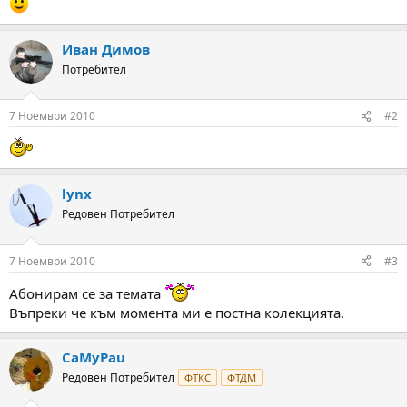
а
а
т
а
Иван Димов
Потребител
7 Ноември 2010
#2
lynx
Редовен Потребител
7 Ноември 2010
#3
Абонирам се за темата
Въпреки че към момента ми е постна колекцията.
CaMyPau
Редовен Потребител
ФТКС
ФТДМ