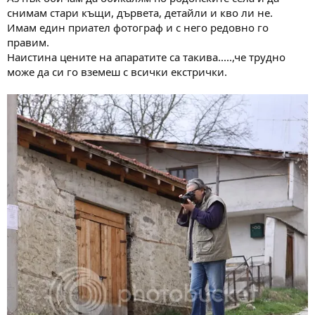
снимам стари къщи, дървета, детайли и кво ли не.
Имам един приател фотограф и с него редовно го
правим.
Наистина цените на апаратите са такива.....,че трудно
може да си го вземеш с всички екстрички.