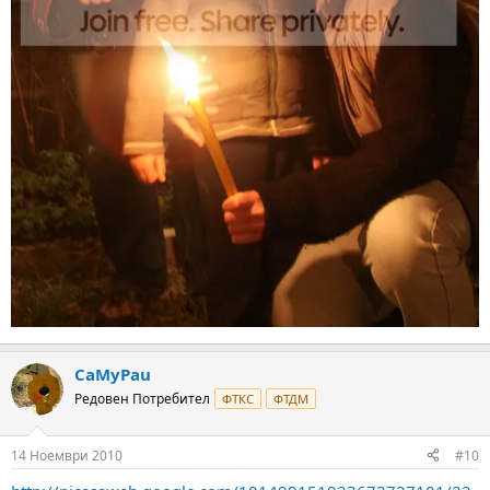
CaMyPau
Редовен Потребител
ФТКС
ФТДМ
14 Ноември 2010
#10