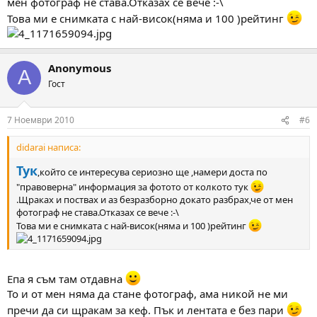
мен фотограф не става.Отказах се вече :-\
Това ми е снимката с най-висок(няма и 100 )рейтинг
Anonymous
A
Гост
7 Ноември 2010
#6
didarai написа:
Тук
,който се интересува сериозно ще ,намери доста по
"правоверна" информация за фотото от колкото тук
.Щраках и поствах и аз безразборно докато разбрах,че от мен
фотограф не става.Отказах се вече :-\
Това ми е снимката с най-висок(няма и 100 )рейтинг
Епа я съм там отдавна
То и от мен няма да стане фотограф, ама никой не ми
пречи да си щракам за кеф. Пък и лентата е без пари