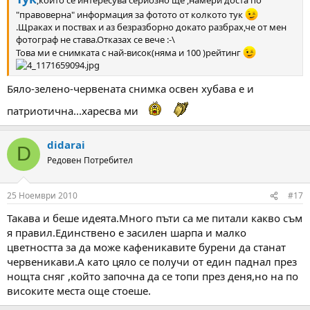
,който се интересува сериозно ще ,намери доста по
"правоверна" информация за фотото от колкото тук
.Щраках и поствах и аз безразборно докато разбрах,че от мен
фотограф не става.Отказах се вече :-\
Това ми е снимката с най-висок(няма и 100 )рейтинг
Бяло-зелено-червената снимка освен хубава е и
патриотична...харесва ми
didarai
D
Редовен Потребител
25 Ноември 2010
#17
Такава и беше идеята.Много пъти са ме питали какво съм
я правил.Единствено е засилен шарпа и малко
цветността за да може кафеникавите бурени да станат
червеникави.А като цяло се получи от един паднал през
нощта сняг ,който започна да се топи през деня,но на по
високите места още стоеше.