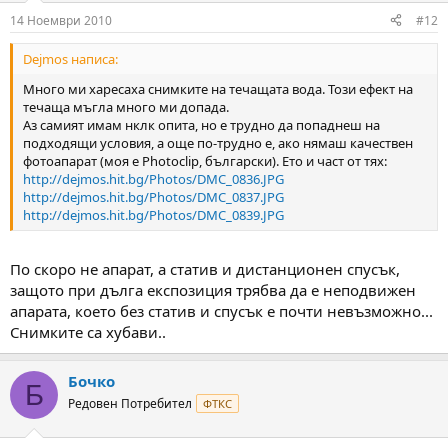
14 Ноември 2010
#12
Dejmos написа:
Много ми харесаха снимките на течащата вода. Този ефект на
течаща мъгла много ми допада.
Аз самият имам нклк опита, но е трудно да попаднеш на
подходящи условия, а още по-трудно е, ако нямаш качествен
фотоапарат (моя е Photoclip, български). Ето и част от тях:
http://dejmos.hit.bg/Photos/DMC_0836.JPG
http://dejmos.hit.bg/Photos/DMC_0837.JPG
http://dejmos.hit.bg/Photos/DMC_0839.JPG
По скоро не апарат, а статив и дистанционен спусък,
защото при дълга експозиция трябва да е неподвижен
апарата, което без статив и спусък е почти невъзможно...
Снимките са хубави..
Бочко
Б
Редовен Потребител
ФТКС