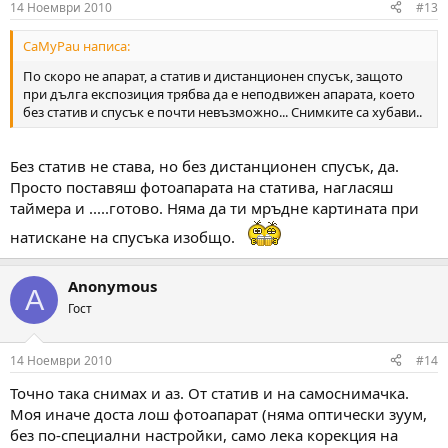
14 Ноември 2010
#13
CaMyPau написа:
По скоро не апарат, а статив и дистанционен спусък, защото
при дълга експозиция трябва да е неподвижен апарата, което
без статив и спусък е почти невъзможно... Снимките са хубави..
Без статив не става, но без дистанционен спусък, да.
Просто поставяш фотоапарата на статива, нагласяш
таймера и .....готово. Няма да ти мръдне картината при
натискане на спусъка изобщо.
Anonymous
A
Гост
14 Ноември 2010
#14
Точно така снимах и аз. От статив и на самоснимачка.
Моя иначе доста лош фотоапарат (няма оптически зуум,
без по-специални настройки, само лека корекция на