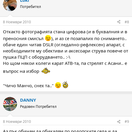
Loki
Потребител
8 Ноември 2010
#8
Откакто фотографията стана цифрова (и в буквалния и в
преносния смисъл
), и аз се позапалих по снимането..
обаче един читав DSLR (огледално-рефлексен) апарат, с
необходимите му обективи и аксесоари струва повече от
пушка ПЦП с оборудването.. :-\
Но щом някои колеги карат АТВ-та, па стрелят с Асани.. е
въпрос на избор
"Чичо Манчо, снех та.."
DANNY
Редовен Потребител
8 Ноември 2010
#9
Аз пък обичам да обикалям по родопските села и да