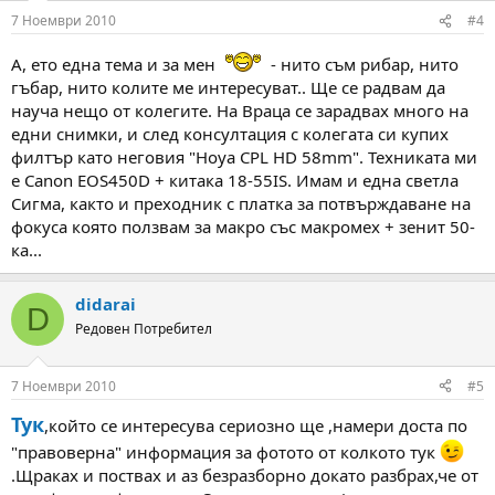
7 Ноември 2010
#4
А, ето една тема и за мен
- нито съм рибар, нито
гъбар, нито колите ме интересуват.. Ще се радвам да
науча нещо от колегите. На Враца се зарадвах много на
едни снимки, и след консултация с колегата си купих
филтър като неговия "Hoya CPL HD 58mm". Техниката ми
е Canon EOS450D + китака 18-55IS. Имам и една светла
Сигма, както и преходник с платка за потвърждаване на
фокуса която ползвам за макро със макромех + зенит 50-
ка...
didarai
D
Редовен Потребител
7 Ноември 2010
#5
Тук
,който се интересува сериозно ще ,намери доста по
"правоверна" информация за фотото от колкото тук
.Щраках и поствах и аз безразборно докато разбрах,че от