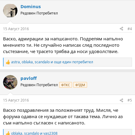
a
Dominus
c
t
Редовен Потребител
i
o
n
15 Август 2016
#4
s
:
Васко, адмирации за напшсаното. Подрепям напълно
мнението ти. Не случайно написах след последното
състезание, че трасето трябва да носи удоволствие.
astra
,
oblaka
,
scandalo
и още един потребител
R
e
a
pavloff
c
t
Редовен Потребител
ФТКС
ФТДМ
i
o
n
15 Август 2016
#5
s
:
Васко поздравления за положеният труд. Мисля, че
форума одавна се нуждаеше от такава тема. Лично аз
съм напълно съгласен с написаното.
oblaka
,
scandalo
и
vas2308