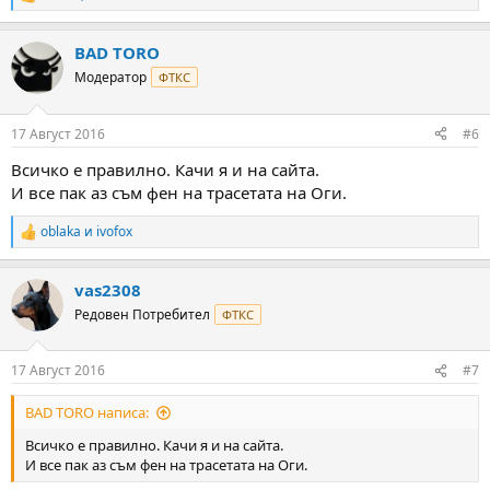
R
e
a
BAD TORO
c
t
Модератор
ФТКС
i
o
n
17 Август 2016
#6
s
:
Всичко е правилно. Качи я и на сайта.
И все пак аз съм фен на трасетата на Оги.
oblaka
и
ivofox
R
e
a
vas2308
c
t
Редовен Потребител
ФТКС
i
o
n
17 Август 2016
#7
s
:
BAD TORO написа:
Всичко е правилно. Качи я и на сайта.
И все пак аз съм фен на трасетата на Оги.