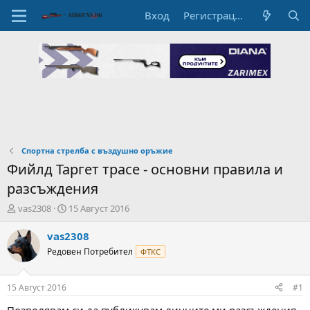
Вход
Регистрация
Спортна стрелба с въздушно оръжие
Фийлд Таргет трасе - основни правила и
разсъждения
А
Н
vas2308
15 Август 2016
в
а
т
ч
vas2308
о
а
Редовен Потребител
ФТКС
р
л
н
н
а
а
15 Август 2016
#1
т
Д
е
а
Позволявам си да публикувам личните ми разсъждения