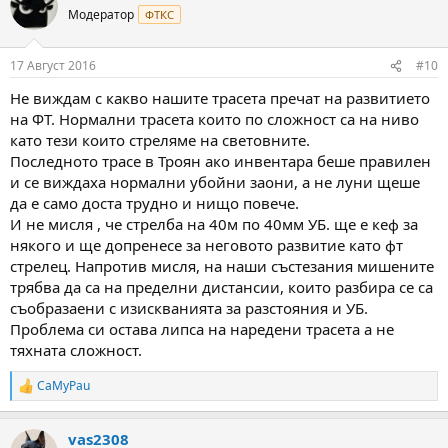
t
Модератор
ФТКС
i
o
n
17 Август 2016
#10
s
:
Не виждам с какво нашите трасета пречат на развитието
на ФТ. Нормални трасета които по сложност са на ниво
като тези които стреляме на световните.
Последното трасе в Троян ако инвентара беше правилен
и се виждаха нормални убойни заони, а не луни щеше
да е само доста трудно и нищо повече.
И не мисля , че стрелба на 40м по 40мм УБ. ще е кеф за
някого и ще допренесе за неговото развитие като фт
стрелец. Напротив мисля, на наши състезания мишените
трябва да са на пределни дистансии, които разбира се са
съобразаени с изискванията за разстояния и УБ.
Проблема си остава липса на наредени трасета а не
тяхната сложност.
CaMyPau
R
e
a
vas2308
c