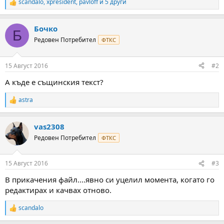
scandalo
,
xpresident
,
pavloff
и 5 други
R
e
a
Бочко
c
Б
t
Редовен Потребител
ФТКС
i
o
n
15 Август 2016
#2
s
:
А къде е същинския текст?
astra
R
e
a
vas2308
c
t
Редовен Потребител
ФТКС
i
o
n
15 Август 2016
#3
s
:
В прикачения файл....явно си уцелил момента, когато го
редактирах и качвах отново.
scandalo
R
e