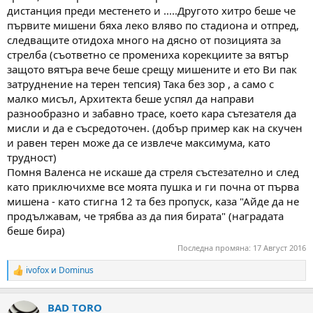
дистанция преди местенето и .....Другото хитро беше че
първите мишени бяха леко вляво по стадиона и отпред,
следващите отидоха много на дясно от позицията за
стрелба (съответно се промениха корекциите за вятър
защото вятъра вече беше срещу мишените и ето Ви пак
затруднение на терен тепсия) Така без зор , а само с
малко мисъл, Архитекта беше успял да направи
разнообразно и забавно трасе, което кара сътезателя да
мисли и да е съсредоточен. (добър пример как на скучен
и равен терен може да се извлече максимума, като
трудност)
Помня Валенса не искаше да стреля състезателно и след
като приключихме все моята пушка и ги почна от първа
мишена - като стигна 12 та без пропуск, каза "Айде да не
продължавам, че трябва аз да пия бирата" (наградата
беше бира)
Последна промяна:
17 Август 2016
ivofox
и
Dominus
R
e
a
BAD TORO
c