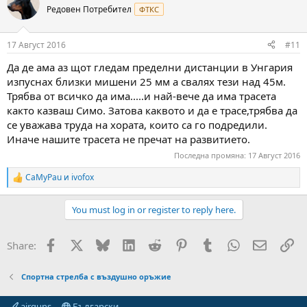
t
Редовен Потребител
ФТКС
i
o
n
17 Август 2016
#11
s
:
Да де ама аз щот гледам пределни дистанции в Унгария
изпуснах близки мишени 25 мм а свалях тези над 45м.
Трябва от всичко да има.....и най-вече да има трасета
както казваш Симо. Затова каквото и да е трасе,трябва да
се уважава труда на хората, които са го подредили.
Иначе нашите трасета не пречат на развитието.
Последна промяна:
17 Август 2016
CaMyPau
и
ivofox
R
e
a
You must log in or register to reply here.
c
t
i
Facebook
X
Bluesky
LinkedIn
Reddit
Pinterest
Tumblr
WhatsApp
Email
Вм
Share:
o
n
s
Спортна стрелба с въздушно оръжие
:
airguns
Български