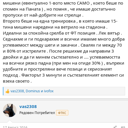
мишени (евентуално 1-вото място САМО , което беше по
спомен на Паната ) , но помня , че имаше достатъчно
пропуски от най-добрите ни стрелци .
Второто беше на една тренировка , в която имаше 15-
тина мишени наредени на ветрило на стадиона .
Идеални за спокойна срелба от ФТ позиция . Лек вятър .
Седнахме и ги подкарахме и всички имахме много добра
успеваемост между шеги и закачки . Свалях ги между 70
и 80% от изстрелите . После решихме да направим 3
двойки и да ги минем състезателно и .... успеваемостта
на всички рязко падна (при мен на отиде 30% ) , въпреки
удобните и простреляни вече позици и сериозният
подход . Факторът 3 минути и състезателният елемент си
взеха своето .
vas2308
,
Dominus
и
ivofox
R
e
a
vas2308
c
t
Редовен Потребител
ФТКС
i
o
n
17 Август 2016
#9