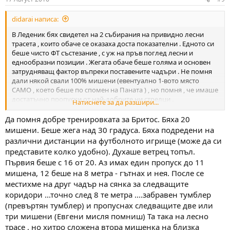
s
:
didarai написа:
В Леденик бях свидетел на 2 събирания на привидно лесни
трасета , които обаче се оказаха доста показателни . Едното си
беше чисто ФТ състезание , с уж на пръв поглед лесни и
еднообразни позиции . Жегата обаче беше голяма и основен
затрудняващ фактор въпреки поставените чадъри . Не помня
дали някой свали 100% мишени (евентуално 1-вото място
САМО , което беше по спомен на Паната ) , но помня , че имаше
достатъчно пропуски от най-добрите ни стрелци .
Натиснете за да разшири...
Второто беше на една тренировка , в която имаше 15-тина
мишени наредени на ветрило на стадиона . Идеални за
Да помня добре тренировката за Бритос. Бяха 20
спокойна срелба от ФТ позиция . Лек вятър . Седнахме и ги
мишени. Беше жега над 30 градуса. Бяха подредени на
подкарахме и всички имахме много добра успеваемост между
различни дистанции на футболното игрище (може да си
шеги и закачки . Свалях ги между 70 и 80% от изстрелите .
представите колко удобно). Духаше ветрец топъл.
После решихме да направим 3 двойки и да ги минем
Първия беше с 16 от 20. Аз имах един пропуск до 11
състезателно и .... успеваемостта на всички рязко падна (при
мишена, 12 беше на 8 метра - гътнах и нея. После се
мен на отиде 30% ) , въпреки удобните и простреляни вече
позици и сериозният подход . Факторът 3 минути и
местихме на друг чадър на сянка за следващите
състезателният елемент си взеха своето .
коридори ...точно след 8 те метра ....забравен тумблер
(превъртян тумблер) и пропуснах следващите две или
три мишени (Евгени мисля помниш) Та така на лесно
трасе , но хитро сложена втора мишенка на близка