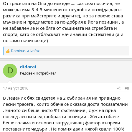
От трасетата на Оги до някъде .......аз съм посочил, че
може да има 3-4-5 мишени от неудобни пози(да дадът
разлика при майсторите и другите), но за повече става
мъчение и предимство за по-добрия в йога позиции , а
не забавление и се бяга от същината на стрелбата и
спорта, като се отблъскват начинаещи състезатели (а и
не само начинаещи)
Dominus
и
ivofox
R
e
a
didarai
c
D
t
Редовен Потребител
i
o
n
17 Август 2016
#8
s
:
В Леденик бях свидетел на 2 събирания на привидно
лесни трасета , които обаче се оказаха доста показателни
. Едното си беше чисто ФТ състезание , с уж на пръв
поглед лесни и еднообразни позиции . Жегата обаче
беше голяма и основен затрудняващ фактор въпреки
поставените чадъри . Не помня дали някой свали 100%