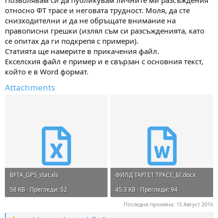
м
т
относно ФТ трасе и неговата трудност. Моля, да сте
а
а
снизходителни и да не обръщате внимание на
т
правописни грешки (излял съм си разсъжденията, като
а
се опитах да ги подкрепя с примери).
Статията ще намерите в прикачения файл.
Екселския файл е пример и е свързан с основния текст,
който е в Word формат.
Attachments
BFTA_GP5_stat.xls
ФИЛД ТАРГЕТ ТРАСЕ_БГ.docx
58 KB · Прегледи: 52
45.3 KB · Прегледи: 94
Последна промяна:
15 Август 2016