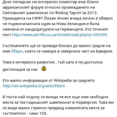
Днес попаднах на интересен коментар във Южно
м
т
африканският форум относно провеждането на
а
а
Световният шампионат по Фийлд Таргет за 2013.
т
Президента на СФФТ Йохан Янсен вчера лично е обявил
а
че първоначалната идея за Нова Зеландия е била
сменена от кандидатурата на Германците. Ето точният
пост
http://www.airrifle.co.za/showthread.php?p=396395
Състезанието ще се проведе близко до малко градче на
име
Еберн
, което се намира в северната част на Бавария.
Това е интересно развитие , тъй като е по-достъпна
дестинация за нас
Ето малко информация от Wikipedia за градчето
http://en.wikipedia.org/wiki/Ebern
В поста най-отдолу се вижда че все още има свободни
места за таз-годишният шампионат в Норвергия. Това ми
се видя малко странно предвид намалената квота за
състезатели - само 150.