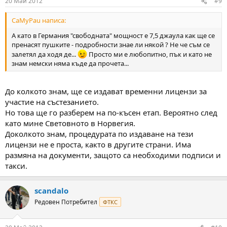
20 Май 2012
#9
CaMyPau написа:
А като в Германия "свободната" мощност е 7,5 джаула как ще се
пренасят пушките - подробности знае ли някой ? Не че съм се
залетял да ходя де...
Просто ми е любопитно, пък и като не
знам немски няма къде да прочета...
До колкото знам, ще се издават временни лицензи за
участие на състезанието.
Но това ще го разберем на по-късен етап. Вероятно след
като мине Световното в Норвегия.
Доколкото знам, процедурата по издаване на тези
лицензи не е проста, както в другите страни. Има
размяна на документи, защото са необходими подписи и
такси.
scandalo
Редовен Потребител
ФТКС