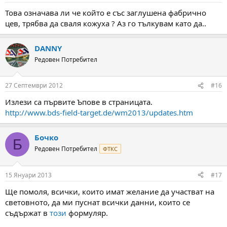
Това означава ли че който е със заглушена фабрично
цев, трябва да сваля кожуха ? Аз го тълкувам като да..
DANNY
Редовен Потребител
27 Септември 2012
#16
Излези са първите Ъпове в страницата.
http://www.bds-field-target.de/wm2013/updates.htm
Бочко
Б
Редовен Потребител
ФТКС
15 Януари 2013
#17
Ще помоля, всички, които имат желание да участват на
световното, да ми пуснат всички данни, които се
съдържат в
този
формуляр.