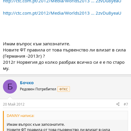
http://ctc.com.pt/2012/Media/Worlds2013 ... 2zvDu8yeaU
http://ctc.com.pt/2012/Media/Worlds2013 ... 2zvDu8yeaU
Имам въпрос към запознатите.
Новите ФТ правила от това първенство ли влизат в сила
(Германия -2013г) ?
2012г Норвегия до колко разбрах всичко си е е по старо
му.
Бочко
Б
Редовен Потребител
ФТКС
20 Май 2012
#7
DANNY написа:
Имам въпрос към запознатите.
Новите ФТ правила от това първенство ли влизат в сила