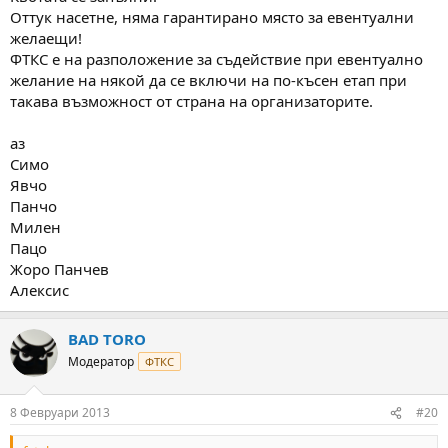
Оттук насетне, няма гарантирано място за евентуални
желаещи!
ФТКС е на разположение за съдействие при евентуално
желание на някой да се включи на по-късен етап при
такава възможност от страна на организаторите.
аз
Симо
Явчо
Панчо
Милен
Пацо
Жоро Панчев
Алексис
BAD TORO
Модератор
ФТКС
8 Февруари 2013
#20