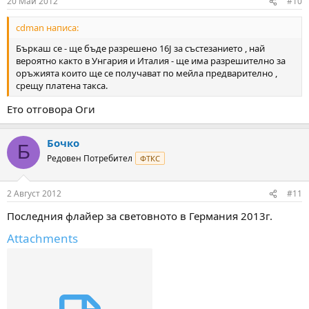
20 Май 2012
#10
cdman написа:
Бъркаш се - ще бъде разрешено 16J за състезанието , най
вероятно както в Унгария и Италия - ще има разрешително за
оръжията които ще се получават по мейла предварително ,
срещу платена такса.
Ето отговора Оги
Бочко
Б
Редовен Потребител
ФТКС
2 Август 2012
#11
Последния флайер за световното в Германия 2013г.
Attachments