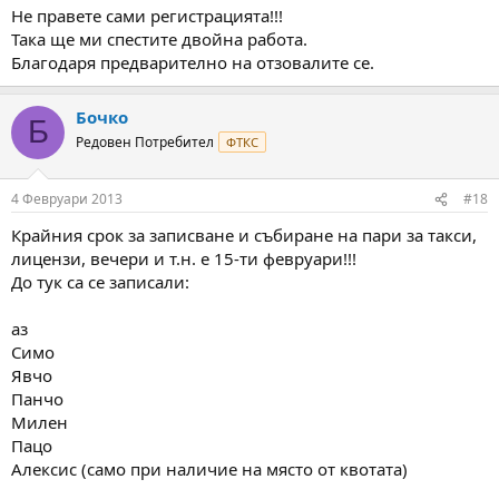
Не правете сами регистрацията!!!
Така ще ми спестите двойна работа.
Благодаря предварително на отзовалите се.
Бочко
Б
Редовен Потребител
ФТКС
4 Февруари 2013
#18
Крайния срок за записване и събиране на пари за такси,
лицензи, вечери и т.н. е 15-ти февруари!!!
До тук са се записали:
аз
Симо
Явчо
Панчо
Милен
Пацо
Алексис (само при наличие на място от квотата)