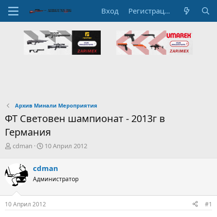
Вход
Регистрация
Архив Минали Мероприятия
ФТ Световен шампионат - 2013г в
Германия
А
Н
cdman
10 Април 2012
в
а
т
ч
cdman
о
а
Администратор
р
л
н
н
а
а
10 Април 2012
#1
т
Д
е
а