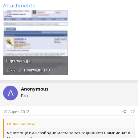
Attachments
ft-germany.jpg
237.2 KB · Прегледи: 143
Anonymous
A
Гост
10 Април 2012
#2
cdman написа:
че все още има свободни места за таз-годишният шампионат в