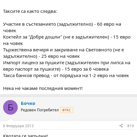
Таксите са както следва:
Участие в състезанието (задължително) - 60 евро на
човек
Коктейл за "Добре дошли" (не е задължителен) - 15 евро
на човек
Тържествена вечеря и закриване на Световното (не е
задължително) - 25 евро на човек
Импорт лиценз за пушките (задължителен при липса на
евро паспорт за пушките) - 15 евро за 6 човека
Такса банков превод - от порядъка на 1-2 евро на човек
Нека не чакаме последния момент!
Бочко
Б
Редовен Потребител
ФТКС
8 Февруари 2013
#19
Квотата се запълни!