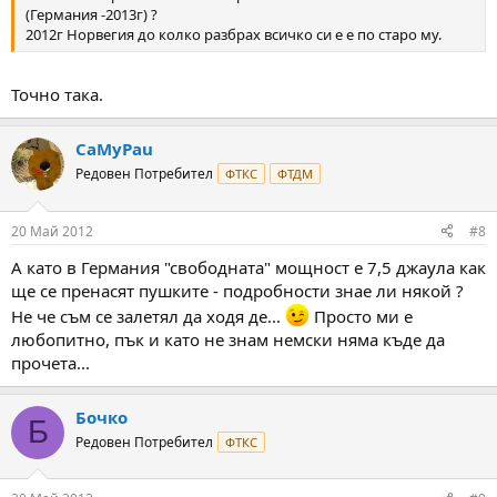
(Германия -2013г) ?
2012г Норвегия до колко разбрах всичко си е е по старо му.
Точно така.
CaMyPau
Редовен Потребител
ФТКС
ФТДМ
20 Май 2012
#8
А като в Германия "свободната" мощност е 7,5 джаула как
ще се пренасят пушките - подробности знае ли някой ?
Не че съм се залетял да ходя де...
Просто ми е
любопитно, пък и като не знам немски няма къде да
прочета...
Бочко
Б
Редовен Потребител
ФТКС