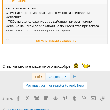
fatalen написа:
Квотата се запълни!
Оттук насетне, няма гарантирано място за евентуални
желаещи!
ФТКС е на разположение за съдействие при евентуално
желание на някой да се включи на по-късен етап при такава
възможност от страна на организаторите.
аз
Натиснете за да разшири...
Симо
Явчо
Панчо
Милен
Пацо
Жоро Панчев
С пълна квота е къде много по-добре
Алексис
Last
1 of 5
Следващ
You must log in or register to reply here.
Facebook
X
Bluesky
LinkedIn
Reddit
Pinterest
Tumblr
WhatsApp
Email
Вм
Share:
Архив Минали Мероприятия