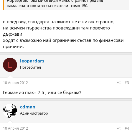
Норвергия. Това ми се видя малко странно предвид
намалената квота за състезатели - само 150.
в пред вид стандарта на живот не е никак странно,
на всички първенства провеждани там повечето
държави
ходят с възможно най ограничен състав по финансови
причини.
leopardars
L
Потребител
10 Април 2012
#3
Германия max= 7.5 J или се бъркам?
cdman
Администратор
10 Април 2012
#4