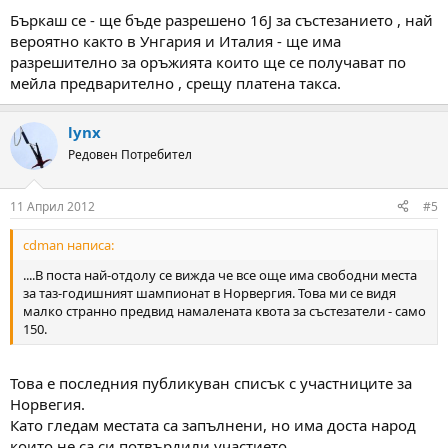
Бъркаш се - ще бъде разрешено 16J за състезанието , най
вероятно както в Унгария и Италия - ще има
разрешително за оръжията които ще се получават по
мейла предварително , срещу платена такса.
lynx
Редовен Потребител
11 Април 2012
#5
cdman написа:
....В поста най-отдолу се вижда че все още има свободни места
за таз-годишният шампионат в Норвергия. Това ми се видя
малко странно предвид намалената квота за състезатели - само
150.
Това е последния публикуван списък с участниците за
Норвегия.
Като гледам местата са запълнени, но има доста народ
които не са си потвърдили участието.