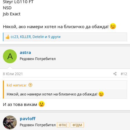
Steyr LG110 FT
NSD
Jsb Exact
Някой, ако намери хотел на близичко да обажда!
cc23
,
KILLER
,
Detelin
и 9 други
R
e
a
astra
c
A
t
Редовен Потребител
i
o
n
8 Юли 2021
#12
s
:
kid написа:
Някой, ако намери хотел на близичко да обажда!
И аз това викам
pavloff
Редовен Потребител
ФТКС
ФТДМ