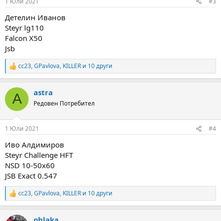
1 Юли 2021
#3
s
:
Детелин Иванов
Steyr lg110
Falcon X50
Jsb
cc23
,
GPavlova
,
KILLER
и 10 други
R
e
a
astra
c
A
t
Редовен Потребител
i
o
n
1 Юли 2021
#4
s
:
Иво Алдимиров
Steyr Challenge HFT
NSD 10-50x60
JSB Exact 0.547
cc23
,
GPavlova
,
KILLER
и 10 други
R
e
a
oblaka
c