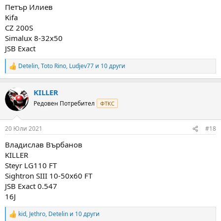
:
Петър Илиев
Kifa
CZ 200S
Simalux 8-32x50
JSB Exact
Detelin
,
Toto Rino
,
Ludjev77
и 10 други
R
e
a
KILLER
c
t
Редовен Потребител
ФТКС
i
o
n
20 Юли 2021
#18
s
:
Владислав Върбанов
KILLER
Steyr LG110 FT
Sightron SIII 10-50x60 FT
JSB Exact 0.547
16J
kid
,
Jethro
,
Detelin
и 10 други
R