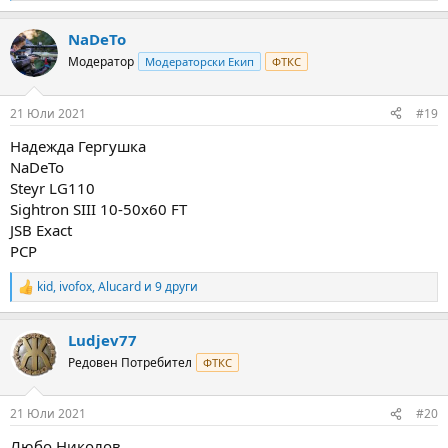
e
a
NaDeTo
c
t
Модератор
Модераторски Екип
ФТКС
i
o
n
21 Юли 2021
#19
s
:
Надежда Гергушка
NaDeTo
Steyr LG110
Sightron SIII 10-50x60 FT
JSB Exact
PCP
kid
,
ivofox
,
Alucard
и 9 други
R
e
a
Ludjev77
c
t
Редовен Потребител
ФТКС
i
o
n
21 Юли 2021
#20
s
:
Любо Николов