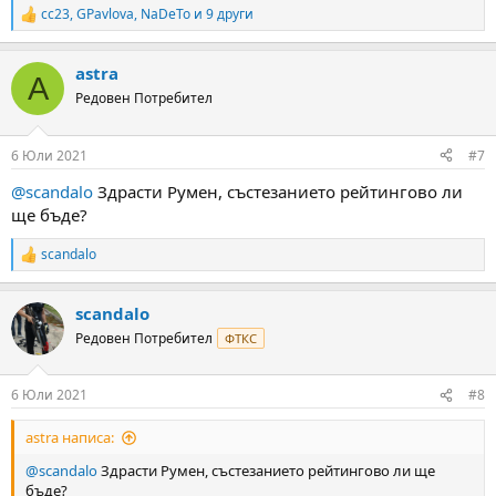
cc23
,
GPavlova
,
NaDeTo
и 9 други
R
e
a
astra
c
A
t
Редовен Потребител
i
o
n
6 Юли 2021
#7
s
:
@scandalo
Здрасти Румен, състезанието рейтингово ли
ще бъде?
scandalo
R
e
a
scandalo
c
t
Редовен Потребител
ФТКС
i
o
n
6 Юли 2021
#8
s
:
astra написа:
@scandalo
Здрасти Румен, състезанието рейтингово ли ще
бъде?