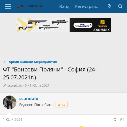
Вход
Регистрация
Архив Минали Мероприятия
ФТ "Бонсови Поляни" - София (24-
25.07.2021г.)
А
Н
scandalo
1 Юли 2021
в
а
т
ч
scandalo
о
а
Редовен Потребител
ФТКС
р
л
н
н
а
а
1 Юли 2021
#1
т
Д
е
а