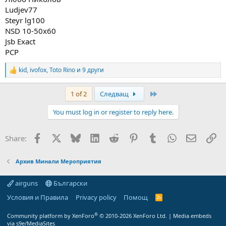
Ludjev77
Steyr lg100
NSD 10-50x60
Jsb Exact
PCP
kid
,
ivofox
,
Toto Rino
и 9 други
R
e
a
Last
1 of 2
Следващ
c
t
You must log in or register to reply here.
i
o
n
Facebook
X
Bluesky
LinkedIn
Reddit
Pinterest
Tumblr
WhatsApp
Email
Вм
Share:
s
:
Архив Минали Мероприятия
airguns
Български
Условия и Правила
Privacy policy
Помощ
R
S
S
®
Community platform by XenForo
© 2010-2026 XenForo Ltd.
|
Media embeds
via s9e/MediaSites