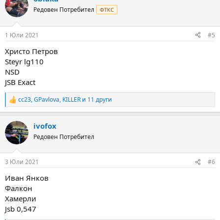
t
Редовен Потребител
ФТКС
i
o
n
1 Юли 2021
#5
s
:
Христо Петров
Steyr lg110
NSD
JSB Exact
cc23
,
GPavlova
,
KILLER
и 11 други
R
e
a
ivofox
c
t
Редовен Потребител
i
o
n
3 Юли 2021
#6
s
:
Иван Янков
Фалкон
Хамерли
Jsb 0,547