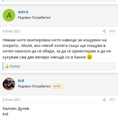
e
a
astra
c
A
t
Редовен Потребител
i
o
n
8 Юли 2021
#10
s
:
Нямам нито екипировка нито навици за нощувки на
открито.. Моля, ако някой колега също ще нощува в
хотел наоколо да се обади, за да се ориентирам и да не
кукувам сам две вечери някъде си в Банкя
Djubey
R
e
a
kid
c
t
Редовен Потребител
ФТКС
i
o
n
8 Юли 2021
#11
s
:
Калоян Дулев
kid