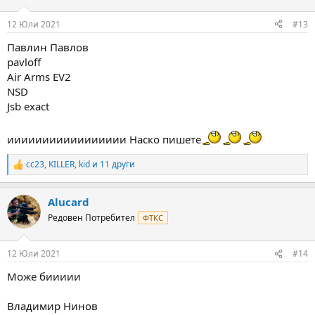
12 Юли 2021
#13
Павлин Павлов
pavloff
Air Arms EV2
NSD
Jsb exact
иииииииииииииииии Наско пишете
cc23
,
KILLER
,
kid
и 11 други
R
e
a
Alucard
c
t
Редовен Потребител
ФТКС
i
o
n
12 Юли 2021
#14
s
:
Може биииии
Владимир Нинов