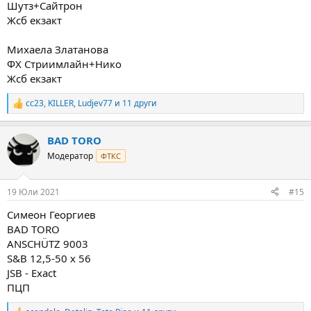
Шутз+Сайтрон
Жсб екзакт
Михаела Златанова
ФХ Стриимлайн+Нико
Жсб екзакт
cc23
,
KILLER
,
Ludjev77
и 11 други
R
e
a
BAD TORO
c
t
Модератор
ФТКС
i
o
n
19 Юли 2021
#15
s
:
Симеон Георгиев
BAD TORO
ANSCHÜTZ 9003
S&B 12,5-50 x 56
JSB - Exact
ПЦП