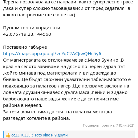
Терена позволява да се направи, както супер лесно трасе
,така и супер сложно такова(зависи от "пред седателя" в
какво настроение ще е в петък)
Пускам точни кординати:
42.675719,23.144560
Поставено габърче
https://maps.app.goo.gl/vnYqC2ACJiwQHc5y6
От магистралата се отклоняваме за с.Мало Бучино .В
края на селото завиваме на дясно по черен здрав път
,който минава под магистралата и ви довежда до
бивака.Ще бъдат сложени указателни табели.Мястото е
подходящо за палатков лагер .Ще ползваме заслона на
ловната дружинка-навес с дълга маса ,пейки и зидано
барбекю,като наше задължение е да си почистиме
района в неделя.
За тези ,които няма да спят на палатки могат да
разгледат хотелите в района.
Последна промяна:
7 Юли 2021
cc23
,
KILLER
,
Toto Rino
и 9 други
R