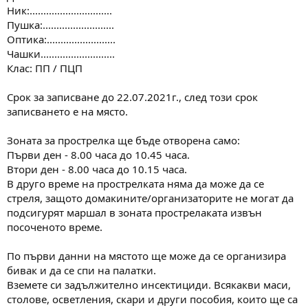
Ник:..............................
Пушка:..........................
Оптика:.........................
Чашки...........................
Клас: ПП / ПЦП
Срок за записване до 22.07.2021г., след този срок
записването е на място.
Зоната за прострелка ще бъде отворена само:
Първи ден - 8.00 часа до 10.45 часа.
Втори ден - 8.00 часа до 10.15 часа.
В друго време на прострелката няма да може да се
стреля, защото домакините/организаторите не могат да
подсигурят маршал в зоната прострелаката извън
посоченото време.
По първи данни на мястото ще може да се организира
бивак и да се спи на палатки.
Вземете си задължително инсектициди. Всякакви маси,
столове, осветления, скари и други пособия, които ще са