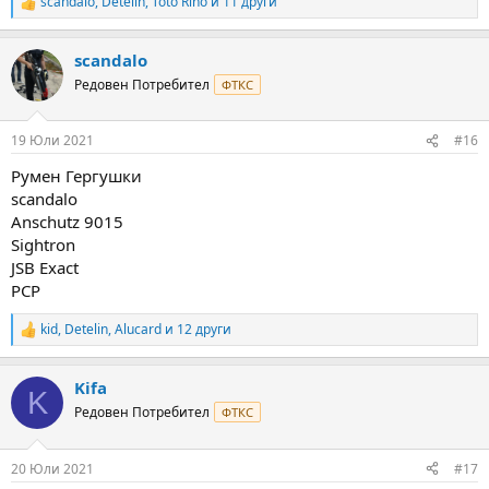
scandalo
,
Detelin
,
Toto Rino
и 11 други
R
e
a
scandalo
c
t
Редовен Потребител
ФТКС
i
o
n
19 Юли 2021
#16
s
:
Румен Гергушки
scandalo
Anschutz 9015
Sightron
JSB Exact
PCP
kid
,
Detelin
,
Alucard
и 12 други
R
e
a
Kifa
c
K
t
Редовен Потребител
ФТКС
i
o
n
20 Юли 2021
#17
s