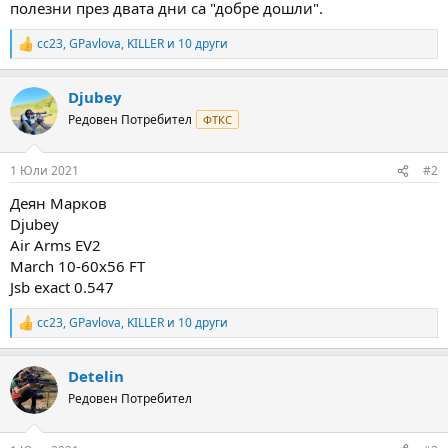
полезни през двата дни са "добре дошли".
cc23
,
GPavlova
,
KILLER
и 10 други
R
e
a
Djubey
c
t
Редовен Потребител
ФТКС
i
o
n
1 Юли 2021
#2
s
:
Деян Марков
Djubey
Air Arms EV2
March 10-60x56 FT
Jsb exact 0.547
cc23
,
GPavlova
,
KILLER
и 10 други
R
e
a
Detelin
c
t
Редовен Потребител
i
o
n