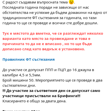
С радост създавам въпросната тема
.
м
т
Последната година поради не зависещи от нас
а
а
обстоятелства не успяхме да бъдем домакини на едно от
т
а
традиционните ФТ състезания за годината, но тази
година то ще се проведе и всички сте добре дошли.
Тук е мястото да вметна, че се разглеждат няколко
варианта като място за провеждане и това е
причината то да не е вписано , но то ще бъде
дописано след като веднъж е установено.
Правилник ФТ състезания
До участие се допускат ППП и ПЦП до 16 джаула в
калибри 4,5 и 5,5мм.
Брой мишени 50. Мероприятието ще се проведе в два
състезателни дни.
!!! До участие за съответния ден се допускат само
участници присъствали на Брифинга!!!
Класирането е общо за двата дена.