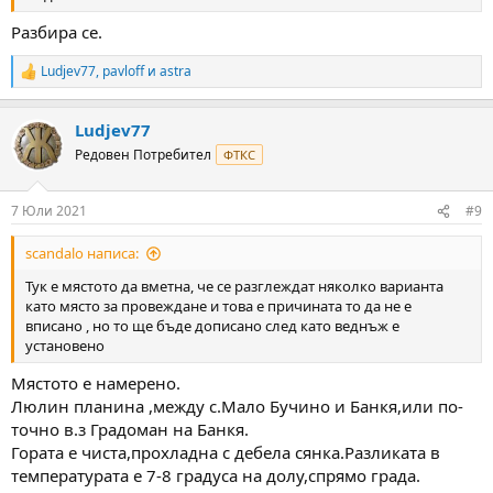
Разбира се.
Ludjev77
,
pavloff
и
astra
R
e
a
Ludjev77
c
t
Редовен Потребител
ФТКС
i
o
n
7 Юли 2021
#9
s
:
scandalo написа:
Тук е мястото да вметна, че се разглеждат няколко варианта
като място за провеждане и това е причината то да не е
вписано , но то ще бъде дописано след като веднъж е
установено
Мястото е намерено.
Люлин планина ,между с.Мало Бучино и Банкя,или по-
точно в.з Градоман на Банкя.
Гората е чиста,прохладна с дебела сянка.Разликата в
температурата е 7-8 градуса на долу,спрямо града.