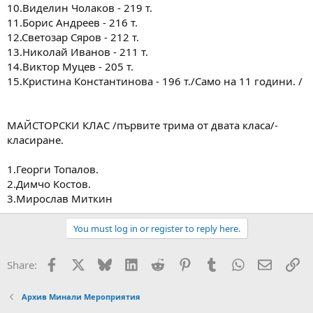
10.Виделин Чолаков - 219 т.
11.Борис Андреев - 216 т.
12.Светозар Сяров - 212 т.
13.Николай Иванов - 211 т.
14.Виктор Муцев - 205 т.
15.Кристина Константинова - 196 т./Само на 11 години. /
МАЙСТОРСКИ КЛАС /първите трима от двата класа/-
класиране.
1.Георги Топалов.
2.Димчо Костов.
3.Мирослав Миткин
You must log in or register to reply here.
Facebook
X
Bluesky
LinkedIn
Reddit
Pinterest
Tumblr
WhatsApp
Email
Вм
Share:
Архив Минали Мероприятия