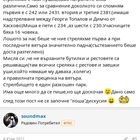
различни.Само за сравнение доколкото си спомням
първия е с 242 или 243т. втория и третия 238т.(имаше
надстрелване между Георги Топалов и Димчо от
Хасково)Миша е пети с 234 ,аз шести с 230.Учасниците
бяха 16 човека.
Лошото за нас беше че ние стреляхме първи а при
последните вятъра значително падна(състезанието беше
доста разтеглено)
Мисля си ,че не вързаните бутилки и рестовете са
решаващи(там всички среляха с рестове и заешки
уши,който нямаше му даваха ,колеги)
а правилната преценка на вятъра.
Стрелбището е един разкошен парк.
Има още много да се пише,но ще доскочая
Дано само
след този пост не се започне "лоша"дискусия
soundmax
Редовен Потребител
ФТКС
4 Юли 2011
#5