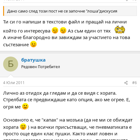
Дано само след този пост не се започне "лоша"дискусия
Ти си го напиши в текстови файл и пращай на лични
който го интересува
Аз съм един от тях
А иначе благородно ви завиждам за участието на това
състезание
братушка
Б
Редовен Потребител
4 Юли 2011
#6
Лично аз отидох да гледам и да се видя с хората.
Стрелбата се предвиждаше като опция, ако ме огрее. Е,
огря ме
Основното е, че "капах" на мозъка (да не ми се обиждат
хората
) на всички присъстващи, че пневматиката е
просто още един клас пушки. Както имат ловен и