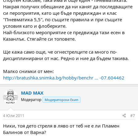
спортен класове, така има и още един - пневматиката.
Накрая получих обещание да ни канят да последващите
си пероприятия, като ще бъде предвиждан и клас
"Пневматика 5,5", по същите правила и при същите
условия като и флоберките.
Най-близкото мероприятие се предвижда тази есен в
Казанлък. Стягайте си топовете.
Ще кажа само още, че огнестрелците са много по-
дисциплинирани от нас. Редно и ние да бъдем такива.
Малко снимки от мен:
http://bratushka.snimka.bg/hobby/benchr ... -07.604462
MAD MAX
Модератор
Модераторски Екип
4 Юли 2011
#7
Ники, тоя дето стреля в ляво от теб не е ли Пламен
Балинов от Варна?