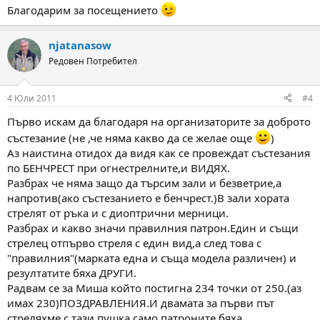
Благодарим за посещението
njatanasow
Редовен Потребител
4 Юли 2011
#4
Първо искам да благодаря на организаторите за доброто
състезание (не ,че няма какво да се желае още
)
Аз наистина отидох да видя как се провеждат състезания
по БЕНЧРЕСТ при огнестрелните,и ВИДЯХ.
Разбрах че няма защо да търсим зали и безветрие,а
напротив(ако състезанието е бенчрест.)В зали хората
стрелят от ръка и с диоптрични мерници.
Разбрах и какво значи правилния патрон.Един и същи
стрелец отпърво стреля с един вид,а след това с
"правилния"(марката една и съща модела различен) и
резултатите бяха ДРУГИ.
Радвам се за Миша който постигна 234 точки от 250.(аз
имах 230)ПОЗДРАВЛЕНИЯ.И двамата за първи път
стреляхме с тази пушка,само патроните бяха