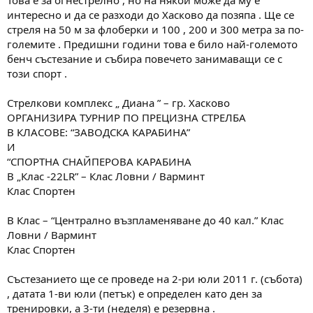
м
т
интересно и да се разходи до Хасково да позяпа . Ще се
а
а
стреля на 50 м за флоберки и 100 , 200 и 300 метра за по-
т
големите . Предишни години това е било най-големото
а
бенч състезание и събира повечето занимаващи се с
този спорт .
Стрелкови комплекс „ Диана ” – гр. Хасковo
ОРГАНИЗИРА ТУРНИР ПО ПРЕЦИЗНА СТРЕЛБА
В КЛАСОВЕ: “ЗАВОДСКА КАРАБИНА”
И
“СПОРТНА СНАЙПЕРОВА КАРАБИНА
В „Клас -22LR” – Клас Ловни / Варминт
Клас Спортен
В Клас – “Централно възпламеняване до 40 кал.” Клас
Ловни / Варминт
Клас Спортен
Състезанието ще се проведе на 2-ри юли 2011 г. (събота)
, датата 1-ви юли (петък) е определен като ден за
тренировки, а 3-ти (неделя) е резервна .