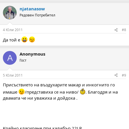
njatanasow
Редовен Потребител
4 Юли 2011
#8
Да той е
Anonymous
A
Гост
5 Юли 2011
#9
Присъствието на въздухарите макар и инкогнито го
имаше
/представиха се на ниво/
. Благодря и на
двамата че ни уважиха и дойдоха .
Kрайно класиране при калибър 22LR.