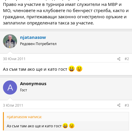
Право на участие в турнира имат служители на МВР и
МО, членовете на клубовете по бенчрест стрелба, както и
граждани, притежаващи законно огнестрелно оръжие и
заплатили определената такса за участие.
njatanasow
Редовен Потребител
30 Юни 2011
#2
Аз съм там ако ще и като гост
Anonymous
A
Гост
3 Юли 2011
#3
njatanasow написа:
Аз съм там ако ще и като гост