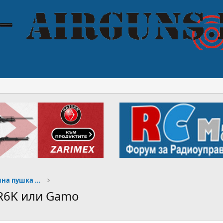
Начинаещи, избор на въздушна пушка или пистолет
AR6K или Gamo