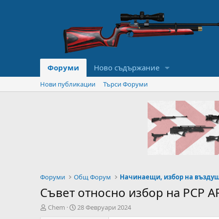
Форуми
Ново съдържание
Нови публикации
Търси Форуми
Форуми
Общ Форум
Съвет относно избор на PCP 
А
Н
Chem
28 Февруари 2024
в
а