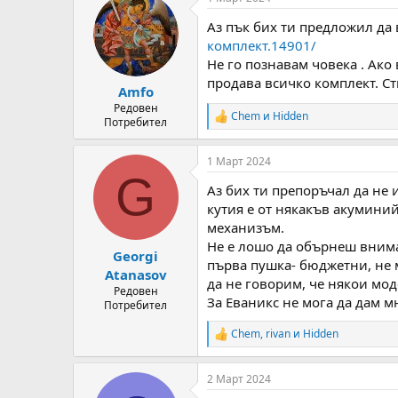
c
t
Аз пък бих ти предложил да 
i
o
комплект.14901/
n
Не го познавам човека . Ако 
s
продава всичко комплект. Ст
:
Amfo
Редовен
Chem
и
Hidden
R
Потребител
e
a
1 Март 2024
c
G
t
Аз бих ти препоръчал да не 
i
o
кутия е от някакъв акумини
n
механизъм.
s
Не е лошо да обърнеш вниман
:
Georgi
първа пушка- бюджетни, не м
Atanasov
да не говорим, че някои моде
Редовен
За Еваникс не мога да дам м
Потребител
Chem
,
rivan
и
Hidden
R
e
a
2 Март 2024
c
t