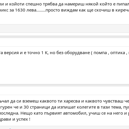
али и койоти спешно трябва да намериш някой който е пипа
икс за 1630 лева........просто виждам как ще скочиш в киреч
версия и е точно 1 К, но без оборудване ( помпа , оптика ,
чал да си вземеш каквото ти харесва и каквото чувстваш че
гурен че и 30 страници да изпишат колегите в тази тема, п
последна. Нещо като първият автомобил, учиш се на него и
рави и успех !