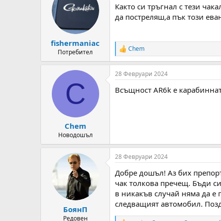
Както си тръгнал с тези чак
да постреляш,а пък този еван
fishermaniac
Chem
R
Потребител
e
a
28 Февруари 2024
c
C
t
Всъщност AR6k е карабинната 
i
o
n
s
:
Chem
Новодошъл
28 Февруари 2024
Добре дошъл! Аз бих препоръ
чак толкова пречещ. Бъди си
в никакъв случай няма да е 
следващият автомобил. Позд
БоянП
Редовен