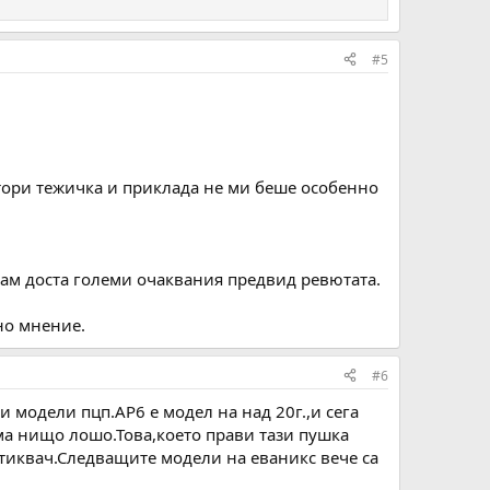
#5
стори тежичка и приклада не ми беше особенно
имам доста големи очаквания предвид ревютата.
но мнение.
#6
 модели пцп.АР6 е модел на над 20г.,и сега
ма нищо лошо.Това,което прави тази пушка
отиквач.Следващите модели на еваникс вече са