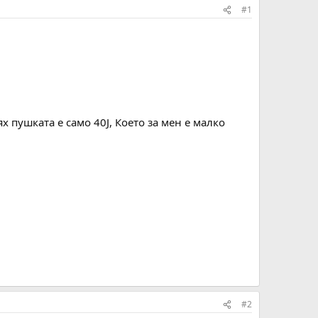
#1
 пушката е само 40J, Което за мен е малко
#2