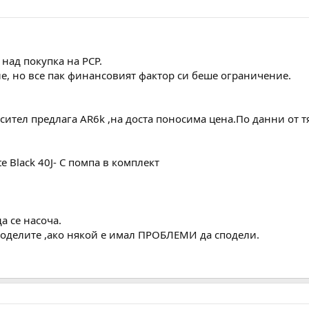
над покупка на PCP.
, но все пак финансовият фактор си беше ограничение.
тел предлага АR6k ,на доста поносима цена.По данни от тях
e Black 40J- С помпа в комплект
.
да се насоча.
моделите ,ако някой е имал ПРОБЛЕМИ да сподели.