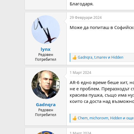
Благодаря.
29 Февруари 2024
Може да попиташ в Софийски
lynx
Редовен
Gadnqra
,
t.marev
и
Hidden
R
Потребител
e
a
1 Март 2024
c
t
AR-6 едно време беше хит, н
i
o
не е проблем. Преразходът съ
n
красива пушка, също има нуж
s
които са доста над възможно
:
Gadnqra
Редовен
Потребител
Chem
,
michorovm
,
Hidden
и още
R
e
a
1 Март 2024