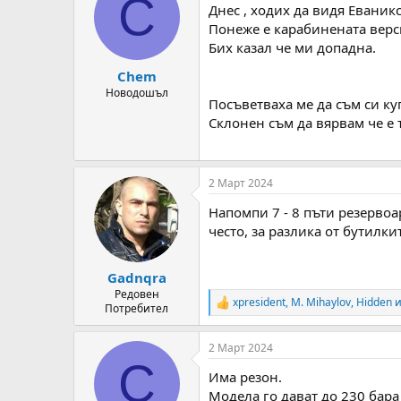
C
Днес , ходих да видя Еваник
i
o
Понеже е карабинената верс
n
Бих казал че ми допадна.
s
:
Chem
Новодошъл
Посъветваха ме да съм си ку
Склонен съм да вярвам че е 
2 Март 2024
Напомпи 7 - 8 пъти резервоа
често, за разлика от бутилки
Gadnqra
Редовен
xpresident
,
M. Mihaylov
,
Hidden
и
R
Потребител
e
a
2 Март 2024
c
C
t
Има резон.
i
o
Модела го дават до 230 бара