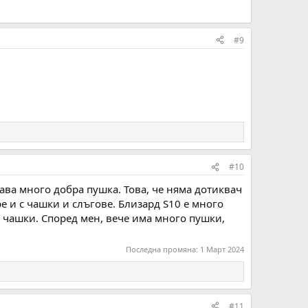
#9
#10
тава много добра пушка. Това, че няма дотиквач
ре и с чашки и слъгове. Близард S10 е много
с чашки. Според мен, вече има много пушки,
Последна промяна:
1 Март 2024
#11