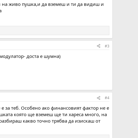
л на живо пушка,и да вземеш и ти да видиш и
а
#3
 модулатор- доста е шумна)
#4
 е за теб. Особено ако финансовият фактор не е
ушката която ще вземеш ще ти хареса много, на
 разбираш какво точно трябва да изискаш от