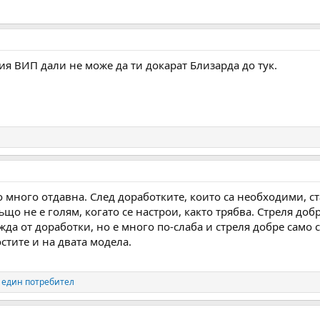
я ВИП дали не може да ти докарат Близарда до тук.
о много отдавна. След доработките, които са необходими, с
що не е голям, когато се настрои, както трябва. Стреля доб
да от доработки, но е много по-слаба и стреля добре само 
стите и на двата модела.
 един потребител