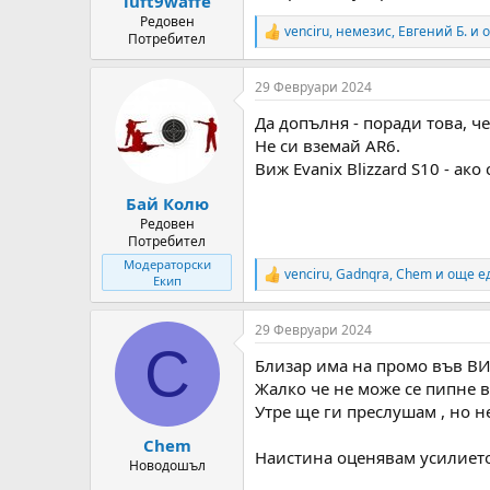
luft9waffe
Редовен
venciru
,
немезис
,
Евгений Б.
и о
R
Потребител
e
a
29 Февруари 2024
c
t
Да допълня - поради това, ч
i
o
Не си вземай AR6.
n
Виж Evanix Blizzard S10 - ако
s
:
Бай Колю
Редовен
Потребител
Модераторски
venciru
,
Gadnqra
,
Chem
и още е
R
Екип
e
a
29 Февруари 2024
c
C
t
Близар има на промо във ВИ
i
o
Жалко че не може се пипне 
n
Утре ще ги преслушам , но не
s
:
Chem
Наистина оценявам усилието
Новодошъл