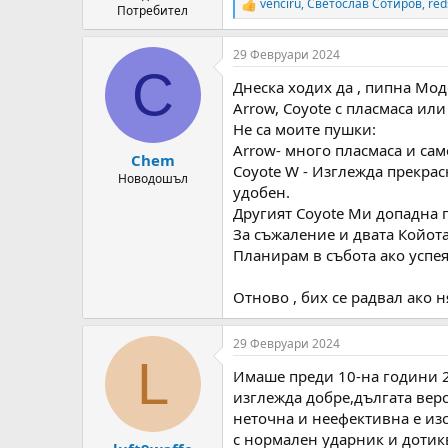
venciru
,
Светослав Сотиров
,
red
R
Потребител
e
a
29 Февруари 2024
c
C
t
Днеска ходих да , пипна Мод
i
o
Arrow, Coyote с пласмаса или
n
Не са моите пушки:
s
Аrrow- много пласмаса и само
:
Chem
Coyote W - Изглежда прекрас
Новодошъл
удобен.
Другият Coyote Ми допадна по
За съжаление и двата Койот
Планирам в събота ако успея
Отново , бих се радвал ако
29 Февруари 2024
L
Имаше преди 10-на години 2-
изглежда добре,дългата вер
неточна и неефективна е изс
с нормален ударник и дотикв