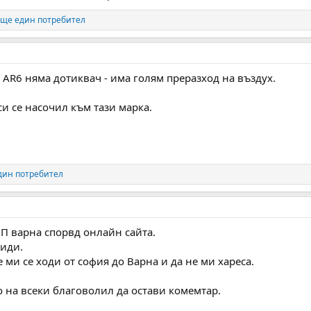
ще един потребител
е AR6 няма дотиквач - има голям преразход на въздух.
 си се насочил към тази марка.
дин потребител
П варна спорвд онлайн сайта.
види.
 ми се ходи от софия до Варна и да не ми хареса.
 на всеки благоволил да остави комемтар.