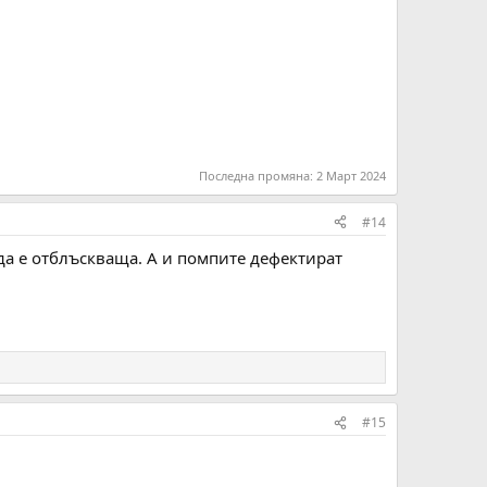
.
Последна промяна:
2 Март 2024
#14
 да е отблъскваща. А и помпите дефектират
#15