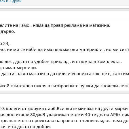
sox
и 2 други
елите на Гамо , няма да правя реклама на магазина.
 дърво.
 24J.
но, не ми се наби да има пласмасови материали , но ми се 
 лек , доста по удобен приклад , и с помпа в комплекта .
а, нямат мерници.
 да стигна до магазина да видя и еваникса как ще е, като 
 някой птитежава някоя от изброените пушки да сподели лич
3 колеги от форума с ар6.Всичките минаха на други марки и
сия достигаше 80дж.В ударника-петле и 40-те дж на АР6к ня
трелването на проектила направо от пълнителя,т.е. няма д
ач и са доста по-добри.