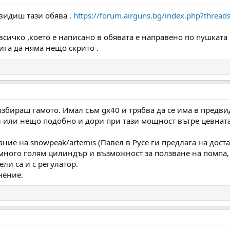
видиш тази обява .
https://forum.airguns.bg/index.php?threa
всичко ,което е написано в обявата е направено по пушката 
ига да няма нещо скрито .
избираш гамото. Имал съм gx40 и трябва да се има в предви
й или нещо подобно и дори при тази мощност вътре цевната
ие на snowpeak/artemis (Павел в Русе ги предлага на доста
ного голям цилиндър и възможност за ползване на помпа, т
ли са и с регулатор.
нение.