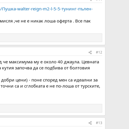
ds/Пушка-walter-reign-m2-l-5-5-тунинг-пълен-
мисля ,че не е никак лоша оферта . Все пак
#12
д че максимума му е около 40 джаула. Цевната
 кутия започва да се подбива от болтовия
 добри цени) - поне според мен са идеални за
очни са и сглобката е не по-лоша от турските,
#13