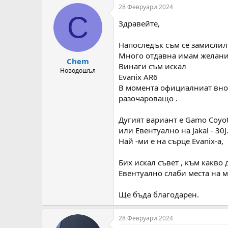
т
ч
28 Февруари 2024
о
а
C
Здравейте,
р
л
н
н
а
а
Напоследък съм се замислил 
т
Д
Много отдавна имам желание
Chem
е
а
Винаги съм искал
м
т
Новодошъл
Evanix AR6
а
а
В момента официалниат вноси
т
а
разочароващо .
Дугият вариант е Gamo Coyot
или Евентуално на Jakal - 30J
Най -ми е на сърце Evanix-a,
Бих искал съвет , към какво 
Евентуално слаби места на 
Ще бъда благодарен.
28 Февруари 2024