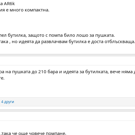
са АR6k
ия е много компактна.
пел бутилка, защото с помпа било лошо за пушката.
така , но идеята да развлачвам бутилка е доста отблъскваща
ра на пушката до 210 бара и идеята за бутилката, вече няма
те.
 4 други
 ,така че още човече помпане.