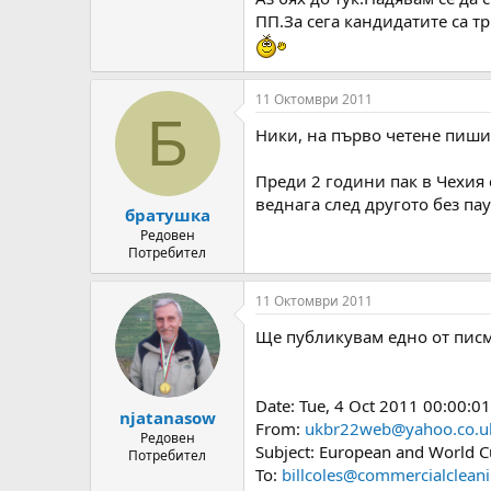
ПП.За сега кандидатите са т
11 Октомври 2011
Б
Ники, на първо четене пиши
Преди 2 години пак в Чехия 
веднага след другото без пау
братушка
Редовен
Потребител
11 Октомври 2011
Ще публикувам едно от писм
Date: Tue, 4 Oct 2011 00:00:0
njatanasow
From:
ukbr22web@yahoo.co.u
Редовен
Subject: European and World
Потребител
To:
billcoles@commercialclean