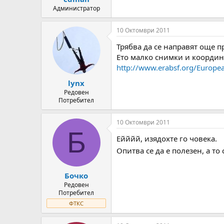
Администратор
10 Октомври 2011
Трябва да се направят още п
Ето малко снимки и координ
http://www.erabsf.org/Europ
lynx
Редовен
Потребител
10 Октомври 2011
Б
Ейййй, изядохте го човека.
Опитва се да е полезен, а то
Бочко
Редовен
Потребител
ФТКС