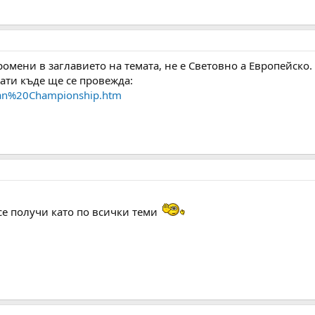
ромени в заглавието на темата, не е Световно а Европейско.
ати къде ще се провежда:
ean%20Championship.htm
 се получи като по всички теми