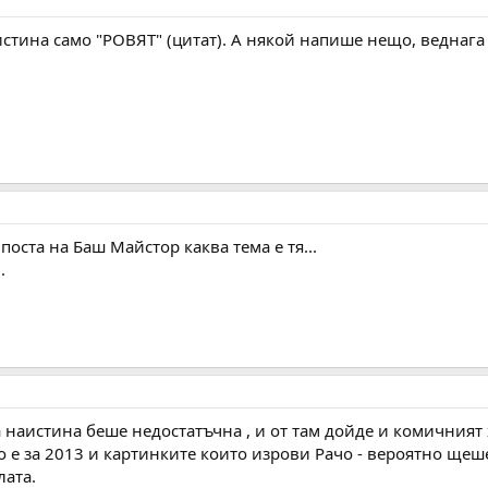
стина само "РОВЯТ" (цитат). А някой напише нещо, веднага 
поста на Баш Майстор каква тема е тя...
.
наистина беше недостатъчна , и от там дойде и комичният х
що е за 2013 и картинките които изрови Рачо - вероятно щеш
лата.