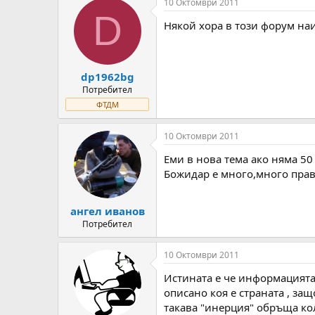
10 Октомври 2011
D
Някой хора в този форум наи
dp1962bg
Потребител
ФТДМ
10 Октомври 2011
Еми в нова тема ако няма 50 
Божидар е много,много прав
ангел иванов
Потребител
10 Октомври 2011
Истината е че информацията 
описано коя е страната , за
такава "инерция" обръща ко