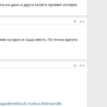
еса но дано и други колеги проявят интерес
#12
еме на едно и също място. По-точно едното
#13
lagas@netikka.fi
;
markus.feldmann@t-