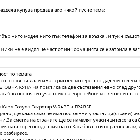
раздела купува продава ако някой пусне тема:
ибър нито модел нито пък телефон за връзка , и тук е същот
Ники не е видял че част от информацията се е затрила в за
ост по темата.
а се провери дали има сериозен интерест от дадени колеги 
ТОВНА КУПА.На практика са две състезания едно след друго
асабов постоянен участник на европейски и световни състе
н.Карл Бозуел Секретар WRABF и ERABSF.
рано ,ще кажа само че има постоянни участници(страни) ,н
ни.За сметка на страните ще се намалят учасниците(сега са 8
личната кореспонденция на гн.Касабов с която разполагам,з
е разбирасе.
 съм дал някъкво разяснение по въпроса.