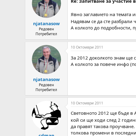
Re: Запитване за участие в
Явно заглавието на темата и
Надявам се да сте разбрали 
njatanasow
А колкото до подробности, 
Редовен
Потребител
10 Октомври 2011
За 2012 доколкото знам ще 
А колкото за повече инфо (п
njatanasow
Редовен
Потребител
10 Октомври 2011
Световното 2012 ще бъде в А
кой си ще ходи след 2 годин
да правят такова проучване. 
толкова промени в последния
cdman