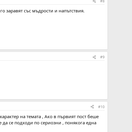
#8
го заравят със мъдрости и напътствия.
#9
#10
арактер на темата , Ако в първият пост беше
е да се подходи по сериозни , понякога една