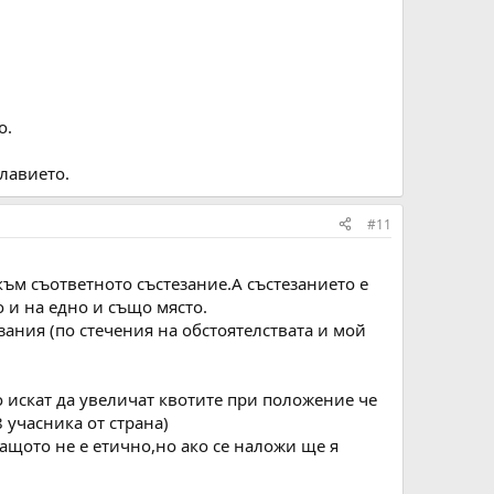
о.
главието.
#11
към съответното състезание.А състезанието е
 и на едно и също място.
зания (по стечения на обстоятелствата и мой
о искат да увеличат квотите при положение че
 учасника от страна)
ащото не е етично,но ако се наложи ще я