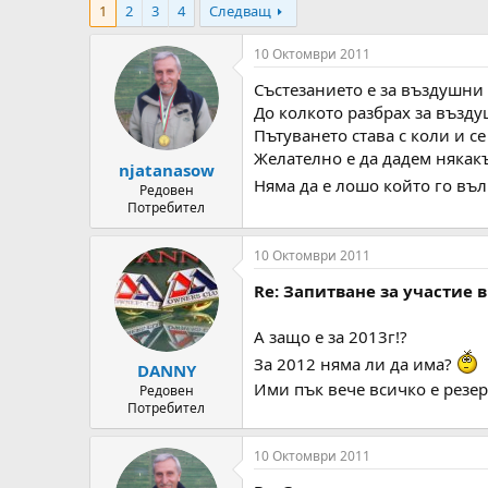
1
2
3
4
Следващ
т
ч
о
а
р
л
10 Октомври 2011
н
н
Състезанието е за въздушни
а
а
т
Д
До колкото разбрах за въздуш
е
а
Пътуването става с коли и се
м
т
Желателно е да дадем някак
njatanasow
а
а
Няма да е лошо който го въл
т
Редовен
Потребител
а
10 Октомври 2011
Re: Запитване за участие в
А защо е за 2013г!?
За 2012 няма ли да има?
DANNY
Ими пък вече всичко е рез
Редовен
Потребител
10 Октомври 2011