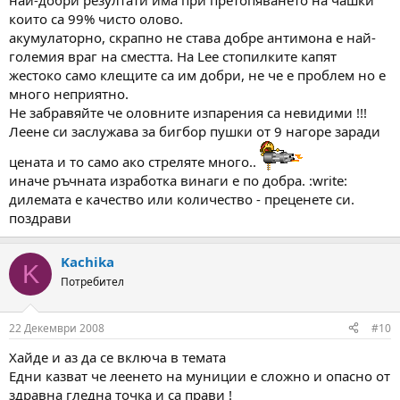
най-добри резултати има при претопяването на чашки
които са 99% чисто олово.
акумулаторно, скрапно не става добре антимона е най-
големия враг на сместта. На Lee стопилките капят
жестоко само клещите са им добри, не че е проблем но е
много неприятно.
Не забравяйте че оловните изпарения са невидими !!!
Леене си заслужава за бигбор пушки от 9 нагоре заради
цената и то само ако стреляте много..
иначе ръчната изработка винаги е по добра. :write:
дилемата е качество или количество - преценете си.
поздрави
Kachika
K
Потребител
22 Декември 2008
#10
Хайде и аз да се включа в темата
Едни казват че леенето на муниции е сложно и опасно от
здравна гледна точка и са прави !