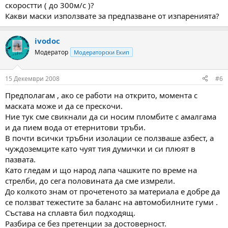
скоростти ( до 300м/с )?
Какви маски използвате за предпазване от изпаренията?
ivodoc
Модератор
Модераторски Екип
15 Декември 2008
#6
Предполагам , ако се работи на открито, момента с
маската може и да се прескочи.
Ние тук сме свикнали да си носим пломбите с амалгама
и да пием вода от етернитови тръби.
В почти всички тръбни изолации се ползваше азбест, а
чуждоземците като чуят тия думички и си плюят в
пазвата.
Като гледам и що народ лапа чашките по време на
стрелби, до сега половината да сме измрели.
До колкото знам от прочетеното за материала е добре да
се ползват тежестите за баланс на автомобилните гуми .
Състава на сплавта бил подходящ.
Разбира се без претенции за достоверност.