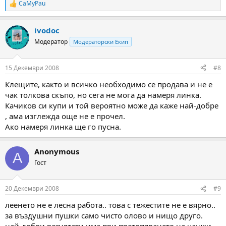
CaMyPau
R
e
a
ivodoc
c
t
Модератор
Модераторски Екип
i
o
n
15 Декември 2008
#8
s
:
Клещите, както и всичко необходимо се продава и не е
чак толкова скъпо, но сега не мога да намеря линка.
Качиков си купи и той вероятно може да каже най-добре
, ама изглежда още не е прочел.
Ако намеря линка ще го пусна.
Anonymous
A
Гост
20 Декември 2008
#9
леенето не е лесна работа.. това с тежестите не е вярно..
за въздушни пушки само чисто олово и нищо друго.