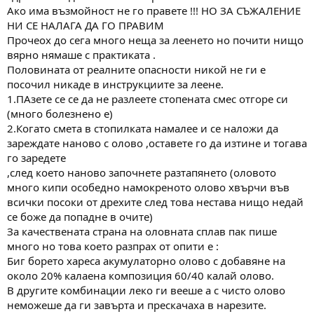
Ако има възмойност не го правете !!! НО ЗА СЪЖАЛЕНИЕ
НИ СЕ НАЛАГА ДА ГО ПРАВИМ
Прочеох до сега много неща за леенето но почити нищо
вярно нямаше с практиката .
Половината от реалните опасности никой не ги е
посочил никаде в инструкциите за леене.
1.ПАзете се се да не разлеете стопената смес отгоре си
(много болезнено е)
2.Когато смета в стопилката намалее и се наложи да
зареждате наново с олово ,оставете го да изтине и тогава
го заредете
,след което наново започнете разтапянето (оловото
много кипи особедно намокреното олово хвърчи във
всички посоки от дрехите след това нестава нищо недай
се боже да попадне в очите)
За качествената страна на оловната сплав пак пише
много но това което разпрах от опити е :
Биг борето хареса акумулаторно олово с добавяне на
около 20% калаена композиция 60/40 калай олово.
В другите комбинации леко ги вееше а с чисто олово
неможеше да ги завърта и прескачаха в нарезите.