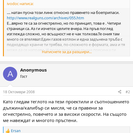
ivodoc написа:
м
т
а
а
.... натан пусна този линк относно правенето на боеприпаси.
т
http://www.realguns.com/archives/055.htm
а
Е...вярно те са за огнестрелно, но по принцип, това е . Четири
страници са. Аз ги изчетох целите вчера. На пръв поглед
изглежда сложно, но всъщност не е чак толкова.Те ония там
много се втеляват.Един газов котлон и една задънена тръба с
подходящо кранче ти трябва, по-сложното е формата, ама и тя
може да се направи. И после през една ръчна пресичка ги
Натиснете за да разшири...
прекарвт през калибър. Пресата и тя не е проблем да се
изработи. Едно време имаше затварачки за буркани , много
подходящи са за целта. Естествино с доработка. Още само два
Anonymous
пуансона трябват през които да се прекарва проектила и това е.
A
Дори може да се направи втория проход да бъде парче от
Гост
собствената ти цев.
С това не искам да кажа, че е проста работа. Естествено не е за
18 Октомври 2008
#2
всеки. Необходим е и Антимон, пчелен восък парафин , добавя
се калай, за да се получи оловна сплав с определена твърдост.
Като гледам теглото на тези проектили и съотношението
Лее се при точно определена температура за да се получи
дължина/калибър си мисля, че са правени за
гладка и с еднородна структура отливка. Но при положение,че
огнестрелно, повечето и за високи скорости. На същото
някой се заеме с това, най-малкото трябва да е наясно с
технологичния процес. Не е като леемето на тежести за
ме навеждат и многото пръстени.
риболов. На ентусиастите ...успех.
Ersan
R