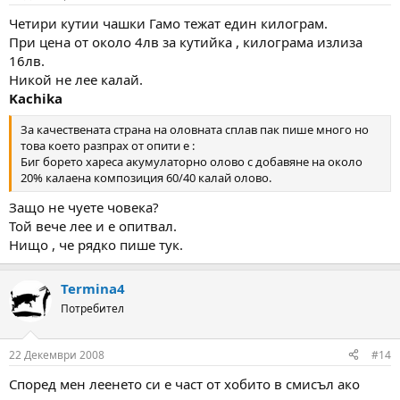
Четири кутии чашки Гамо тежат един килограм.
При цена от около 4лв за кутийка , килограма излиза
16лв.
Никой не лее калай.
Kachika
За качествената страна на оловната сплав пак пише много но
това което разпрах от опити е :
Биг борето хареса акумулаторно олово с добавяне на около
20% калаена композиция 60/40 калай олово.
Защо не чуете човека?
Той вече лее и е опитвал.
Нищо , че рядко пише тук.
Termina4
Потребител
22 Декември 2008
#14
Според мен леенето си е част от хобито в смисъл ако