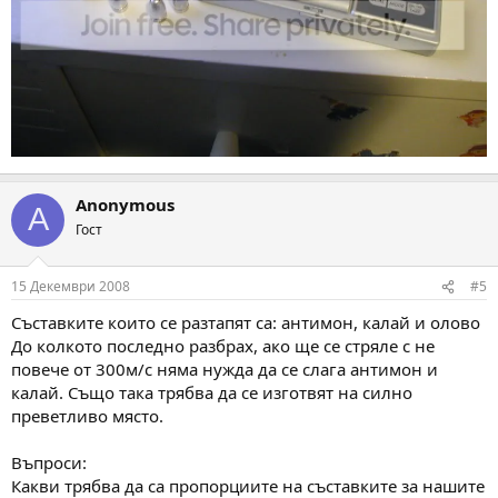
Anonymous
A
Гост
15 Декември 2008
#5
Съставките които се разтапят са: антимон, калай и олово
До колкото последно разбрах, ако ще се стряле с не
повече от 300м/с няма нужда да се слага антимон и
калай. Също така трябва да се изготвят на силно
преветливо място.
Въпроси:
Какви трябва да са пропорциите на съставките за нашите