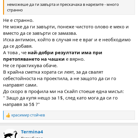
неможеше да ги завърта и прескачаха в нарезите - много
странно
Не е странно.
Не може да ги завърти, понеже чистото олово е меко и
вместо да се завърти се замазва.
Иска антимон, който в случая не е враг и е необходимо
да се добавя.
А това , че
най-добри резултати има при
претопяването на чашки
е вярно.
Не се практикува обаче.
В крайна сметка хората си леят, за да свалят
себестойноста на проектила, а не защото да си го
направят сами.
До скоро в профила ми на Скайп стоеше една мисъл:
" Защо да купя нещо за 1$, след като мога да си го
направя за 5$ ?"
красимир стойчев
R
e
a
Termina4
c
t