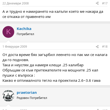
22 Декември 2008
#17
А и трудно е намирането на калъпи което ме накара да
се откажа от правенето им
Kachika
K
Потребител
1 Февруари 2009
#18
От доста време бях загърбил леенето но пак ми се налага
да го подновя.
Така и неуспях да намеря клещи .25 калибар
Обръщам се към притежателите на мощните .25 кал
пушки с въпроса :
Какво е оптималното тегло на проектила 2.6~3.6 гама
praetorian
Редовен Потребител