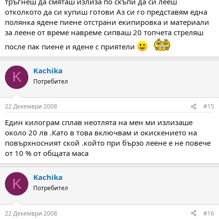
тръгнеш да смяташ излиза по скъпи да си лееш
отколкото да си купиш готови Аз си го представям една
полянка ядене пиене отстрани екипировка и материали
за леене от време навреме сипваш 20 топчета стреляш
после пак пиене и ядене с приятели
Kachika
K
Потребител
22 Декември 2008
#15
Един килограм сплав неотлята на мен ми излизаше
около 20 лв .Като в това включвам и окискението на
повърхносният ской .който при бързо леене е не повече
от 10 % от общата маса
Kachika
K
Потребител
22 Декември 2008
#16