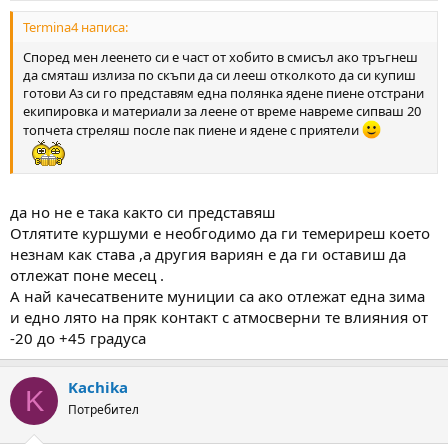
Termina4 написа:
Според мен леенето си е част от хобито в смисъл ако тръгнеш
да смяташ излиза по скъпи да си лееш отколкото да си купиш
готови Аз си го представям една полянка ядене пиене отстрани
екипировка и материали за леене от време навреме сипваш 20
топчета стреляш после пак пиене и ядене с приятели
да но не е така както си представяш
Отлятите куршуми е необгодимо да ги темериреш което
незнам как става ,а другия вариян е да ги оставиш да
отлежат поне месец .
А най качесатвените муниции са ако отлежат една зима
и едно лято на пряк контакт с атмосверни те влияния от
-20 до +45 градуса
Kachika
K
Потребител