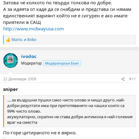
Затова че колкото по твърди толкова по добре.
А за идеята от каде да се снабдим и представа си нямам
единственият вариянт който не е сигурен е ако имате
приятели в САЩ
http://www.midwayusa.com
Marto.
и
Bobo
R
e
a
ivodoc
c
t
Модератор
Модераторски Екип
i
o
n
22 Декември 2008
#11
s
:
sniper
.....за въздушни пушки само чисто олово и нищо друго. най-
добри резултати има при претопяването на чашки които са
99% чисто олово.
акумулаторно, скрапно не става добре антимона е най-големия
враг на сместта
По-горе цитираното не е вярно.