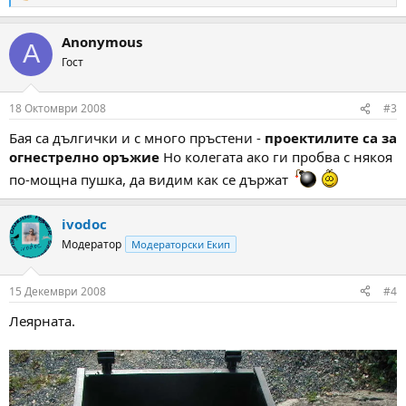
e
a
Anonymous
c
A
t
Гост
i
o
n
18 Октомври 2008
#3
s
:
Бая са дългички и с много пръстени -
проектилите са за
огнестрелно оръжие
Но колегата ако ги пробва с някоя
по-мощна пушка, да видим как се държат
ivodoc
Модератор
Модераторски Екип
15 Декември 2008
#4
Леярната.