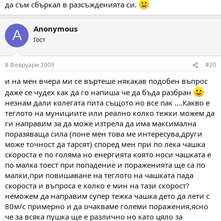
да съм сбъркал в разсъжденията си.
Anonymous
A
Гост
8 Февруари 2009
#20
и на мен вчера ми се въртеше някакав подобен въпрос
даже се чудех как да го напиша че да бъда разбран
незнам дали колегата пита същото но все пак ....Какво е
теглото на мунициите или реално колко тежки можем да
ги направим за да може изтрела да има максимална
поразяваща сила (поне мен това ме интересува,други
може точност да тарсят) според мен при по лека чашка
скороста е по голяма но енергията която носи чашката е
по малка тоест при попадение и пораженията ще са по
малки,при повишаване на теглото на чашката пада
скороста и въпроса е колко е мин на тази скорост?
неможем да направим супер тежка чашка дето да лети с
80м/с примерно и да очакваме големи поражения,ясно
че за всяка пушка ще е различно но като цяло за