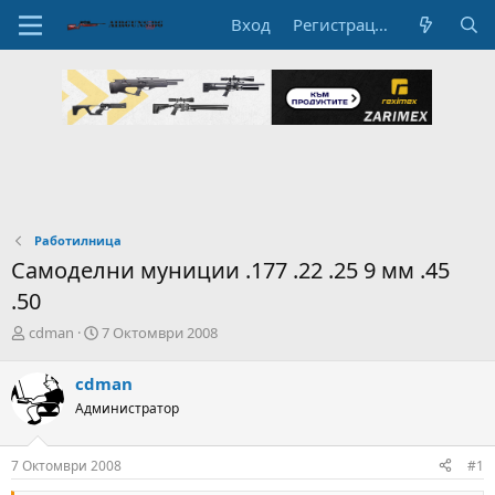
Вход
Регистрация
Работилница
Самоделни муниции .177 .22 .25 9 мм .45
.50
А
Н
cdman
7 Октомври 2008
в
а
т
ч
cdman
о
а
Администратор
р
л
н
н
а
а
7 Октомври 2008
#1
т
Д
е
а