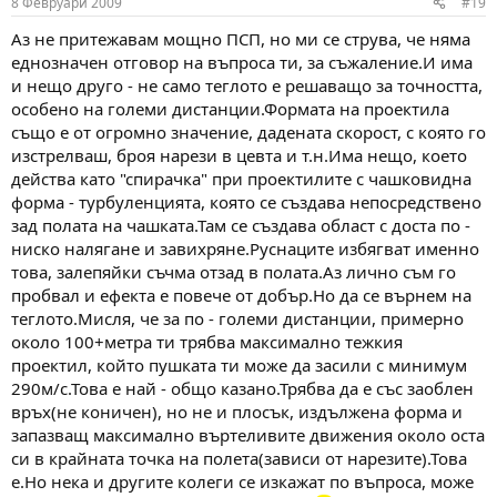
8 Февруари 2009
#19
Аз не притежавам мощно ПСП, но ми се струва, че няма
еднозначен отговор на въпроса ти, за съжаление.И има
и нещо друго - не само теглото е решаващо за точността,
особено на големи дистанции.Формата на проектила
също е от огромно значение, дадената скорост, с която го
изстрелваш, броя нарези в цевта и т.н.Има нещо, което
действа като "спирачка" при проектилите с чашковидна
форма - турбуленцията, която се създава непосредствено
зад полата на чашката.Там се създава област с доста по -
ниско налягане и завихряне.Руснаците избягват именно
това, залепяйки съчма отзад в полата.Аз лично съм го
пробвал и ефекта е повече от добър.Но да се върнем на
теглото.Мисля, че за по - големи дистанции, примерно
около 100+метра ти трябва максимално тежкия
проектил, който пушката ти може да засили с минимум
290м/с.Това е най - общо казано.Трябва да е със заоблен
връх(не коничен), но не и плосък, издължена форма и
запазващ максимално въртеливите движения около оста
си в крайната точка на полета(зависи от нарезите).Това
е.Но нека и другите колеги се изкажат по въпроса, може