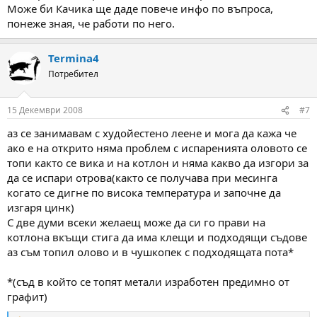
Може би Качика ще даде повече инфо по въпроса,
понеже зная, че работи по него.
Termina4
Потребител
15 Декември 2008
#7
аз се занимавам с худойестено леене и мога да кажа че
ако е на открито няма проблем с испаренията оловото се
топи както се вика и на котлон и няма какво да изгори за
да се испари отрова(както се получава при месинга
когато се дигне по висока температура и започне да
изгаря цинк)
С две думи всеки желаещ може да си го прави на
котлона вкъщи стига да има клещи и подходящи съдове
аз съм топил олово и в чушкопек с подходящата пота*
*(съд в който се топят метали изработен предимно от
графит)