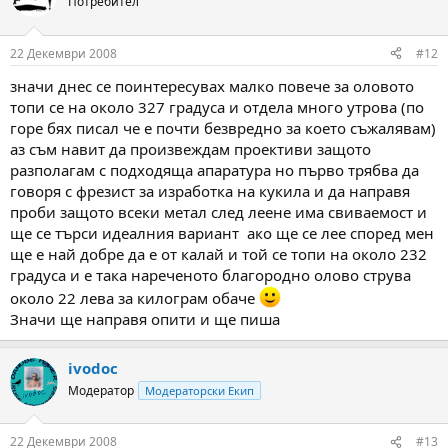
Потребител
i
o
n
22 Декември 2008
#12
s
:
значи днес се поинтересувах малко повече за оловото
топи се на около 327 градуса и отдела много утрова (по
горе бях писал че е почти безвредно за което съжалявам)
аз съм навит да произвеждам проективи защото
разполагам с подходяща апаратура но първо трябва да
говоря с фрезист за изработка на кукила и да направя
проби защото всеки метал след леене има свиваемост и
ще се търси идеалния вариант ако ще се лее според мен
ще е най добре да е от калай и той се топи на около 232
градуса и е така нареченото благородно олово струва
около 22 лева за килограм обаче
Значи ще направя опити и ще пиша
ivodoc
Модератор
Модераторски Екип
22 Декември 2008
#13