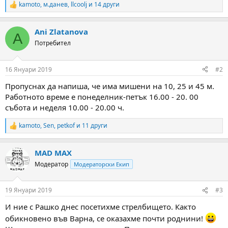
kamoto
,
м.данев
,
llcoolj
и 14 други
R
e
a
Ani Zlatanova
c
A
t
Потребител
i
o
n
16 Януари 2019
#2
s
:
Пропуснах да напиша, че има мишени на 10, 25 и 45 м.
Работното време е понеделник-петък 16.00 - 20. 00
събота и неделя 10.00 - 20.00 ч.
kamoto
,
Sen
,
petkof
и 11 други
R
e
a
MAD MAX
c
t
Модератор
Модераторски Екип
i
o
n
19 Януари 2019
#3
s
:
И ние с Рашко днес посетихме стрелбището. Както
обикновено във Варна, се оказахме почти роднини!