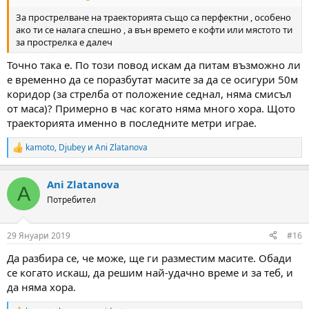
За прострелване на траекторията също са перфектни , особено
ако ти се налага спешно , а вън времето е кофти или мястото ти
за прострелка е далеч
Точно така е. По този повод искам да питам възможно ли
е временно да се поразбутат масите за да се осигури 50м
коридор (за стрелба от положение седнал, няма смисъл
от маса)? Примерно в час когато няма много хора. Щото
траекторията именно в последните метри играе.
kamoto
,
Djubey
и
Ani Zlatanova
R
e
a
Ani Zlatanova
c
A
t
Потребител
i
o
n
29 Януари 2019
#16
s
:
Да разбира се, че може, ще ги разместим масите. Обади
се когато искаш, да решим най-удачно време и за теб, и
да няма хора.