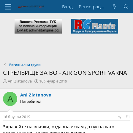
Вход
Регистрация
Регионални групи
СТРЕЛБИЩЕ ЗА ВО - AIR GUN SPORT VARNA
А
Н
Ani Zlatanova
16 Януари 2019
в
а
т
ч
Ani Zlatanova
A
о
а
Потребител
р
л
н
н
а
а
16 Януари 2019
#1
т
Д
е
а
Здравейте на всички, отдавна искам да пусна като
м
т
отделна тема, но все време не остава.