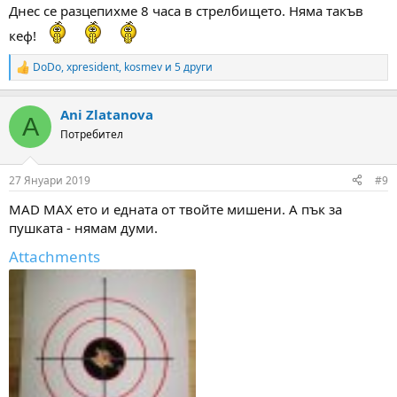
:
Днес се разцепихме 8 часа в стрелбището. Няма такъв
кеф!
DoDo
,
xpresident
,
kosmev
и 5 други
R
e
a
Ani Zlatanova
c
A
t
Потребител
i
o
n
27 Януари 2019
#9
s
:
MAD MAX ето и едната от твойте мишени. А пък за
пушката - нямам думи.
Attachments