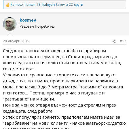
kamoto
,
hunter_78
,
kaloyan_takev
и 22 други
R
e
a
kosmev
c
t
Редовен Потребител
i
o
n
28 Януари 2019
#12
s
:
След като напоследък след стрелба се прибирам
премръзнал като германец на Сталинград, мръсен до
уши след като на няколко пъти почти закъсвам в калта,
се отчетох и аз.
Условията в сравнение с горните са си направо лукс -
дъжд, сняг, по-тъмно, просто паркираш на паркинга в
мола, пренасяш 3 до 7 метра метра "такъмите" от колата
и си готов... Пестиш примерно час в пътуване и
"разпъване" на мишени.
Поне за мен се отваря възможност да стрелям и през
седмицата, след работа.
Успех с популяризирането, предполагам имате идеи за
"зарибяване" на нови клиенти - някое аматьорско/детско