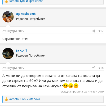
kamoto
,
lynx
и
xpresident
R
e
a
xpresident
c
t
Редовен Потребител
i
o
n
29 Януари 2019
#17
s
:
Страхотни сте!
jako_1
Редовен Потребител
29 Януари 2019
#18
А може ли да отворим вратата, и от капака на колата да
да се стреля на 60м? Или да махнем стената на мола и да
стрелям от покрива на Техникума?
Последна промяна:
29 Януари 2019
kamoto
и
Ani Zlatanova
R
e