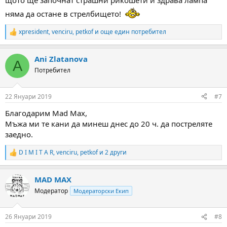
щото ще започнат страшни рикошети и здрава лампа
няма да остане в стрелбището!
xpresident
,
venciru
,
petkof
и още един потребител
R
e
a
Ani Zlatanova
c
A
t
Потребител
i
o
n
22 Януари 2019
#7
s
:
Благодарим Mad Max,
Мъжа ми те кани да минеш днес до 20 ч. да постреляте
заедно.
D I M I T A R
,
venciru
,
petkof
и 2 други
R
e
a
MAD MAX
c
t
Модератор
Модераторски Екип
i
o
n
26 Януари 2019
#8
s