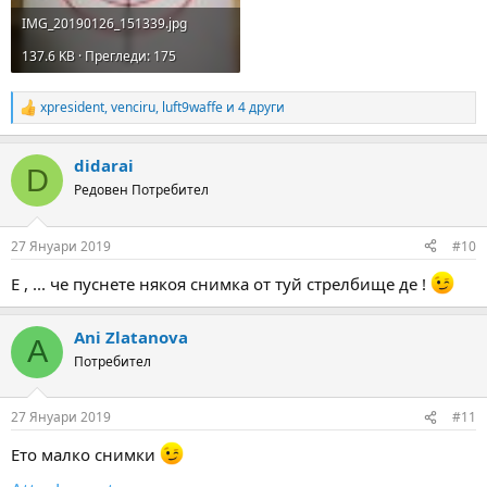
IMG_20190126_151339.jpg
137.6 KB · Прегледи: 175
xpresident
,
venciru
,
luft9waffe
и 4 други
R
e
a
didarai
c
D
t
Редовен Потребител
i
o
n
27 Януари 2019
#10
s
:
E , ... че пуснете някоя снимка от туй стрелбище де !
Ani Zlatanova
A
Потребител
27 Януари 2019
#11
Ето малко снимки