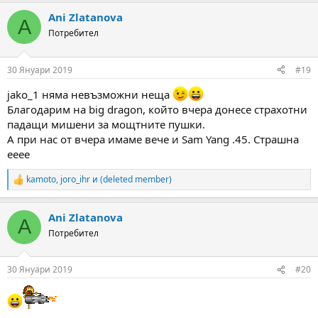
a
Ani Zlatanova
c
A
t
Потребител
i
o
n
30 Януари 2019
#19
s
:
jako_1 няма невъзможни неща
Благодарим на big dragon, който вчера донесе страхотни
падащи мишени за мощтните пушки.
А при нас от вчера имаме вече и Sam Yang .45. Страшна
ееее
kamoto
,
joro_ihr
и
(deleted member)
R
e
a
Ani Zlatanova
c
A
t
Потребител
i
o
n
30 Януари 2019
#20
s
: