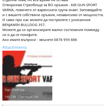
а
а
Отворихме Стрелбище за ВО оръжия - AIR GUN SPORT
т
VARNA, повечето от варенската група знаят. Заповядайте
а
и с вашите собствени оръжия, независимо от мощността.
И само при нас можете да постреляте с уникалния
BENJAMIN BULLDOG 357.
Можете да си организирате малки състезания помежду
си и да се покефите.
Ако имате въпроси - звънете 0878 959 886
Attachments
Sign_60x40.jpg
150.7 KB · Прегледи: 104