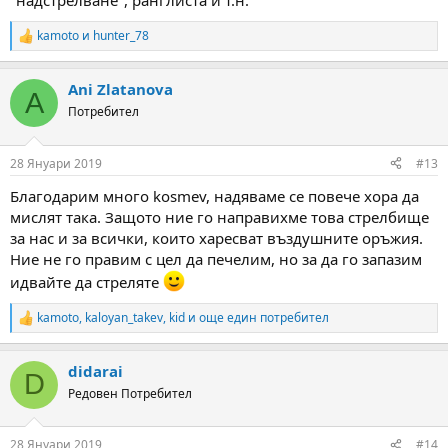
"надстрелване", ранглиста и т.н.
kamoto
и
hunter_78
R
e
a
Ani Zlatanova
c
A
t
Потребител
i
o
n
28 Януари 2019
#13
s
:
Благодарим много kosmev, надяваме се повече хора да
мислят така. Защото ние го направихме това стрелбище
за нас и за всички, които харесват въздушните оръжия.
Ние не го правим с цел да печелим, но за да го запазим
идвайте да стреляте
kamoto
,
kaloyan_takev
,
kid
и още един потребител
R
e
a
didarai
c
D
t
Редовен Потребител
i
o
n
28 Януари 2019
#14