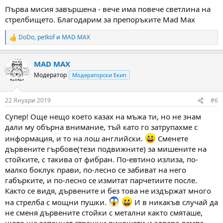
Първа мисия завършена - вече има повече светлина на
стрелбището. Благодарим за препоръките Mad Max
DoDo
,
petkof
и
MAD MAX
R
e
a
MAD MAX
c
t
Модератор
Модераторски Екип
i
o
n
22 Януари 2019
#6
s
:
Супер! Още нещо което казах на мъжа ти, но не знам
дали му обърна внимание, тъй като го затрупахме с
информация, и то на лош английски.
Сменете
дървените гърбове(тези подвижните) за мишените на
стойките, с такива от фибран. По-евтино излиза, по-
малко боклук прави, по-лесно се забиват на него
габърките, и по-лесно се измитат парчетиите после.
Както се видя, дървените и без това не издържат много
на стрелба с мощни пушки.
И в никакъв случай да
не сменя дървените стойки с метални както смяташе,