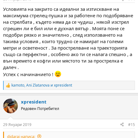
s
:
Условията на закрито са идеални за изтискване на
максимума стрелец-пушка и за работене по подобряване
на стрелбата , където няма да се чудиш , някой изстрел
сгрешен ли е бил или е духнал вятър . Моята поне се
подобри рязко и значително , след използването на
такива условия , които трудно се намират на големи
метри и осветеност . За прострелване на траекторията
също са перфектни , особено ако ти се налага спешно , а
вън времето е кофти или мястото ти за прострелка е
далеч .
Успех с начинанието !
kamoto
,
Ani Zlatanova
и
xpresident
R
e
a
xpresident
c
t
Редовен Потребител
i
o
n
29 Януари 2019
#15
s
:
didarai написа: