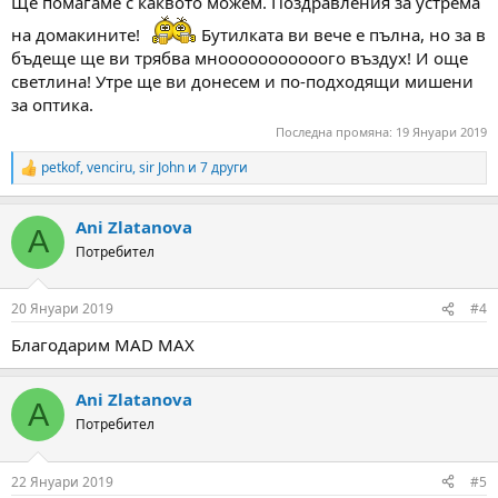
Ще помагаме с каквото можем. Поздравления за устрема
на домакините!
Бутилката ви вече е пълна, но за в
бъдеще ще ви трябва мнооооооооооого въздух! И още
светлина! Утре ще ви донесем и по-подходящи мишени
за оптика.
Последна промяна:
19 Януари 2019
petkof
,
venciru
,
sir John
и 7 други
R
e
a
Ani Zlatanova
c
A
t
Потребител
i
o
n
20 Януари 2019
#4
s
:
Благодарим MAD MAX
Ani Zlatanova
A
Потребител
22 Януари 2019
#5