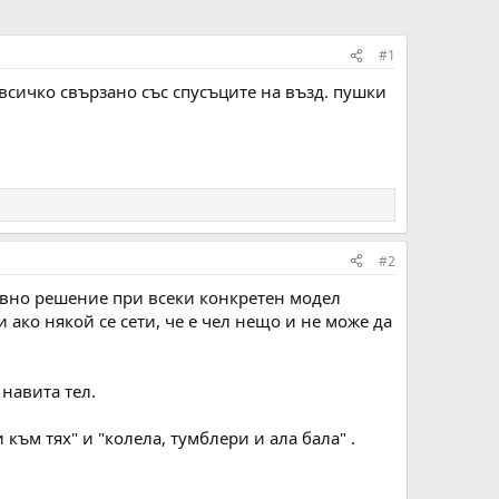
#1
всичко свързано със спусъците на възд. пушки
#2
тивно решение при всеки конкретен модел
и ако някой се сети, че е чел нещо и не може да
 навита тел.
към тях" и "колела, тумблери и ала бала" .