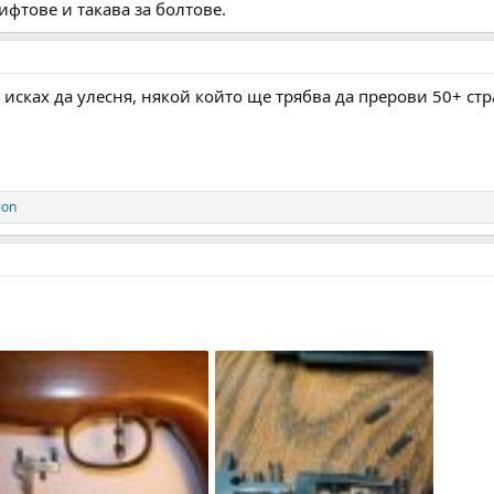
ифтове и такава за болтове.
 исках да улесня, някой който ще трябва да прерови 50+ стр
ion