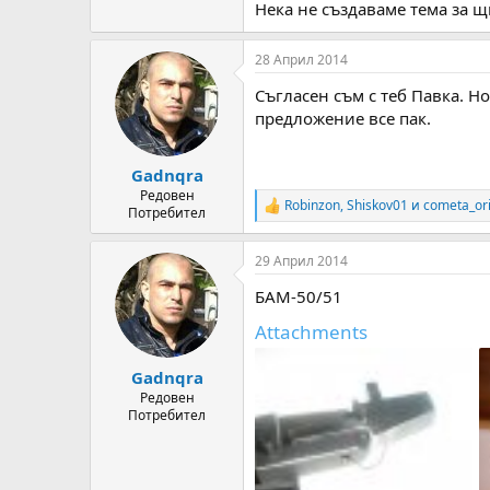
Нека не създаваме тема за щ
28 Април 2014
Съгласен съм с теб Павка. Но
предложение все пак.
Gadnqra
Редовен
Robinzon
,
Shiskov01
и
cometa_or
R
Потребител
e
a
29 Април 2014
c
t
БАМ-50/51
i
o
Attachments
n
s
:
Gadnqra
Редовен
Потребител