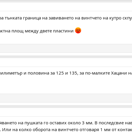
ра тънката граница на завиването на винтчето на кутро скп
актна площ между двете пластини
илиметър и половина за 125 и 135, за по-малките Хацани н
яването на пушката го оставих около 3 мм. В последсвие нави
. Или на колко оборота на винтчето отговаря 1 мм от конт