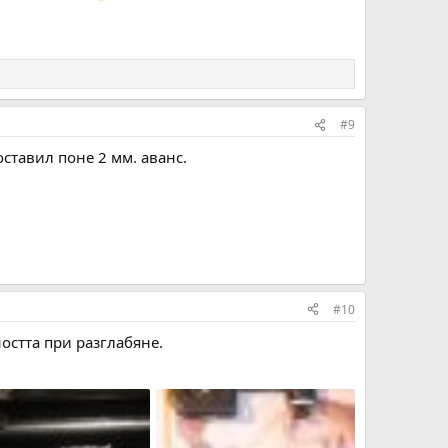
#9
оставил поне 2 мм. аванс.
#10
остта при разглабяне.