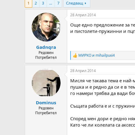
1
2
3
…
7
Следващ
т
ч
о
а
р
л
28 Април 2014
н
н
Още едно предложение за тем
а
а
т
Д
и пистолети-пружинни и пцп.
е
а
м
т
Gadnqra
а
а
т
Редовен
МИРКО
и
mihailpuxi4
R
Потребител
а
e
a
28 Април 2014
c
t
Мисля че такава тема е най-
i
o
пушка и е редно да си е в те
n
го намери трябва да вади боб
s
:
Dominus
Същата работа е и с пружини
Редовен
Потребител
Според мен дори е редно няко
Като че ли колелата са аксес