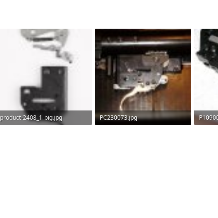
product-2408_1-big.jpg
PC230073.jpg
P10900
116.5 KB · Прегледи: 336
120.5 KB · Прегледи: 365
47.6 K