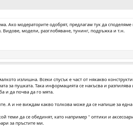
а. Ако модераторите одобрят, предлагам тук да споделяме 
 Видове, модели, разглобяване, тунинг, подръжка и т.н.
малкото излишна. Всеки спусък е част от някакво конструк
мата за пушката. Така информацията се накъсва и разпилява 
а и да почва да го мята.
те. А и не виждам какво толкова може да се напише за една
й теми да се обединят, като например " оптики и аксесоари 
оари за пръстите ми.