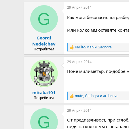
a
29 Април 2014
c
G
t
Как мога безопасно да разбе
i
o
n
Или колко мм оставяте конт
s
:
Georgi
Nedelchev
Karlito/Man
и
Gadnqra
R
Потребител
e
a
29 Април 2014
c
t
Поне милиметър, по-добре м
i
o
n
s
:
mitaka101
mute
,
Gadnqra
и
archerivo
R
Потребител
e
a
29 Април 2014
c
G
t
От предпазливост, при сглоб
i
o
видя на колко мм е останало