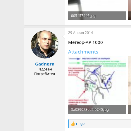
005157446.jpg
16.6 KB · Прегледи: 425
29 Април 2014
Метеор-АР 1000
Attachments
Gadnqra
Редовен
Потребител
3a089023dd2f5240.jpg
33.6 KB · Прегледи: 407
ringo
R
e