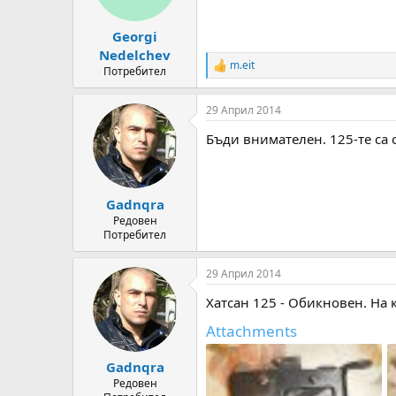
n
s
:
Georgi
Nedelchev
m.eit
R
Потребител
e
a
29 Април 2014
c
t
Бъди внимателен. 125-те са 
i
o
n
s
:
Gadnqra
Редовен
Потребител
29 Април 2014
Хатсан 125 - Обикновен. На 
Attachments
Gadnqra
Редовен