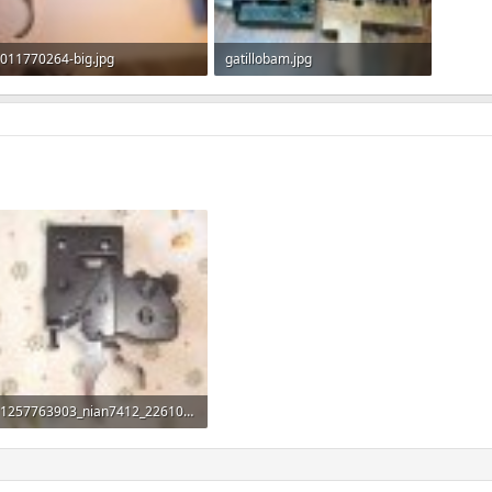
011770264-big.jpg
gatillobam.jpg
82.4 KB · Прегледи: 431
77.7 KB · Прегледи: 444
1257763903_nian7412_22610431024x768.jpg
90.4 KB · Прегледи: 379