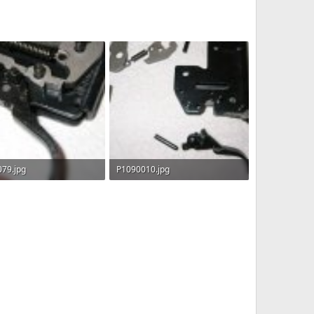
79.jpg
P1090010.jpg
B · Прегледи: 355
33.7 KB · Прегледи: 341