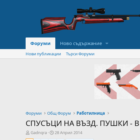
Форуми
Ново съдържание
Нови публикации
Търси Форуми
Форуми
Общ Форум
Работилница
СПУСЪЦИ НА ВЪЗД. ПУШКИ - Ви
А
Н
Gadnqra
28 Април 2014
в
а