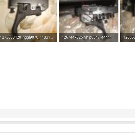
1273683420_hggl9070_11331023.jpg
1267447526_vhip0847_444444.jpg
126652
88.1 KB · Прегледи: 432
141.8 KB · Прегледи: 456
154.4 