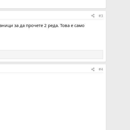
#3
аници за да прочете 2 реда. Това е само
#4