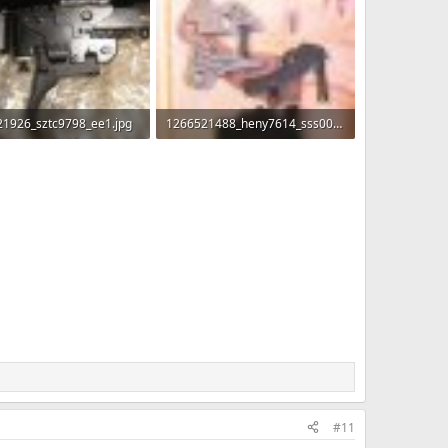
1926_sztc9798_ee1.jpg
1266521488_heny7614_sss001.jpg
KB · Прегледи: 452
56 KB · Прегледи: 488
#11