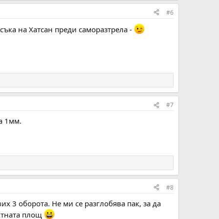
#6
усъка на Хатсан преди саморазтрела -
#7
а 1мм.
#8
х 3 оборота. Не ми се разглобява пак, за да
актната площ