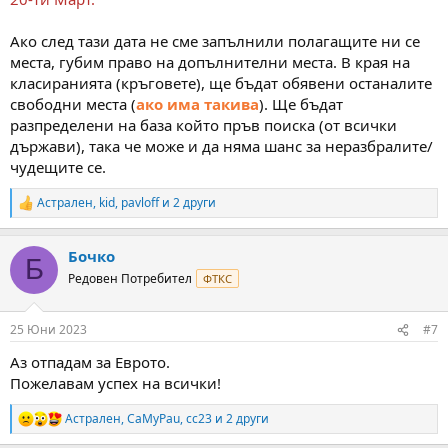
Ако след тази дата не сме запълнили полагащите ни се
места, губим право на допълнителни места. В края на
класиранията (кръговете), ще бъдат обявени останалите
свободни места (
ако има такива
). Ще бъдат
разпределени на база който пръв поиска (от всички
държави), така че може и да няма шанс за неразбралите/
чудещите се.
Астрален
,
kid
,
pavloff
и 2 други
R
e
a
Бочко
c
Б
t
Редовен Потребител
ФТКС
i
o
n
25 Юни 2023
#7
s
:
Аз отпадам за Еврото.
Пожелавам успех на всички!
Астрален
,
CaMyPau
,
cc23
и 2 други
R
e