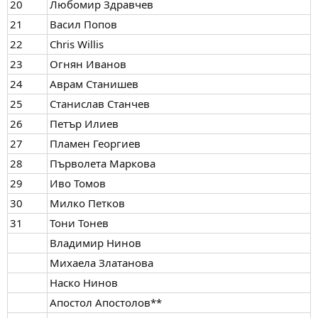
20
Любомир Здравчев
21
Васил Попов
22
Chris Willis
23
Огнян Иванов
24
Аврам Станишев
25
Станислав Станчев
26
Петър Илиев
27
Пламен Георгиев
28
Първолета Маркова
29
Иво Томов
30
Милко Петков
31
Тони Тонев
Владимир Нинов
Михаела Златанова
Наско Нинов
Апостол Апостолов**