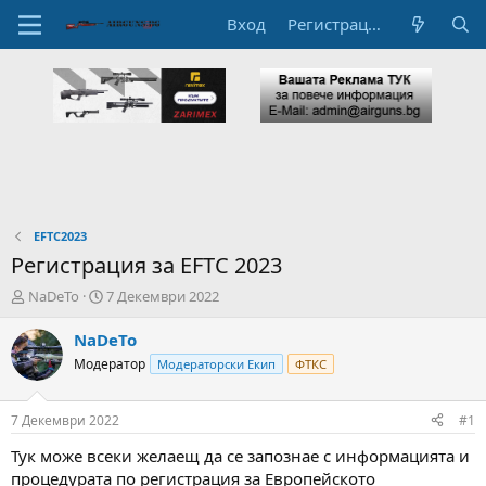
Вход
Регистрация
EFTC2023
Регистрация за EFTC 2023
А
Н
NaDeTo
7 Декември 2022
в
а
т
ч
NaDeTo
о
а
Модератор
Модераторски Екип
ФТКС
р
л
н
н
а
а
7 Декември 2022
#1
т
Д
е
а
Тук може всеки желаещ да се запознае с информацията и
м
т
процедурата по регистрация за Европейското