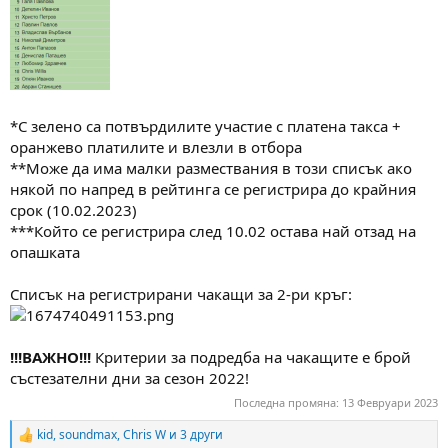
*С зелено са потвърдилите участие с платена такса +
оранжево платилите и влезли в отбора
**Може да има малки размествания в този списък ако
някой по напред в рейтинга се регистрира до крайния
срок (10.02.2023)
***Който се регистрира след 10.02 остава най отзад на
опашката
Списък на регистрирани чакащи за 2-ри кръг:
!!!ВАЖНО!!!
Критерии за подредба на чакащите е брой
състезателни дни за сезон 2022!
Последна промяна:
13 Февруари 2023
kid
,
soundmax
,
Chris W
и 3 други
R