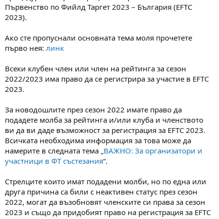
а
а
Първенство по Фийлд Таргет 2023 – България (EFTC
т
2023).
а
Ако сте пропуснали основната тема моля прочетете
първо нея:
линк
Всеки клубен член или член на рейтинга за сезон
2022/2023 има право да се регистрира за участие в EFTC
2023.
За новодошлите през сезон 2022 имате право да
подадете молба за рейтинга и/или клуба и членството
ви да ви даде възможност за регистрация за EFTC 2023.
Всичката необходима информация за това може да
намерите в следната тема „
ВАЖНО: За организатори и
участници в ФТ състезания
“.
Стрелците които имат подадени молби, но по една или
друга причина са били с неактивен статус през сезон
2022, могат да възобновят членските си права за сезон
2023 и също да придобият право на регистрация за EFTC