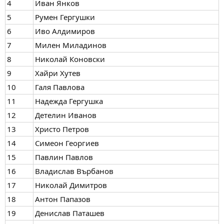
4
Иван Янков
5
Румен Гергушки
6
Иво Алдимиров
7
Милен Миладинов
8
Николай Коновски
9
Хайри Хутев
10
Галя Павлова
11
Надежда Гергушка
12
Детелин Иванов
13
Христо Петров
14
Симеон Георгиев
15
Павлин Павлов
16
Владислав Върбанов
17
Николай Димитров
18
Антон Папазов
19
Денислав Паташев