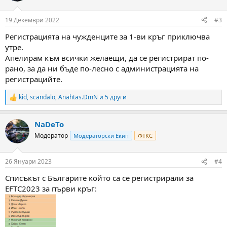
o
n
19 Декември 2022
#3
s
:
Регистрацията на чужденците за 1-ви кръг приключва
утре.
Апелирам към всички желаещи, да се регистрират по-
рано, за да ни бъде по-лесно с администрацията на
регистрацийте.
kid
,
scandalo
,
Anahtas.DmN
и 5 други
R
e
a
NaDeTo
c
t
Модератор
Модераторски Екип
ФТКС
i
o
n
26 Януари 2023
#4
s
:
Списъкът с Българите който са се регистрирали за
EFTC2023 за първи кръг: