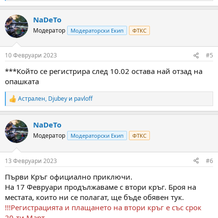
e
a
NaDeTo
c
t
Модератор
Модераторски Екип
ФТКС
i
o
n
10 Февруари 2023
#5
s
:
***Който се регистрира след 10.02 остава най отзад на
опашката
Астрален
,
Djubey
и
pavloff
R
e
a
NaDeTo
c
t
Модератор
Модераторски Екип
ФТКС
i
o
n
13 Февруари 2023
#6
s
:
Първи Кръг официално приключи.
На 17 Февруари продължаваме с втори кръг. Броя на
местата, които ни се полагат, ще бъде обявен тук.
!!!Регистрацията и плащането на втори кръг е със срок
20-ти Март.