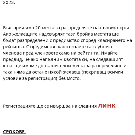
2023.
България има 20 места за разпределяне на първият кръг.
Ако желаещите надхвърлят тази бройка местата ще
бъдат разпределени с предимство според класирането на
рейтинга. С предимство както знаете са клубните
членове пред членовете само на рейтинга. Имайте
предвид, че ако напълним квотата си, на следващият
кръг ще имаме допълнителни места за разпределяне и
така няма да остане някой желаещ (покриващ всички
условие за регистрация) без място.
линк
Регистрацияте ще се ивършва на следния
СРОКОВЕ: