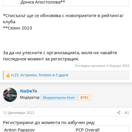
Донка Апостолова**
*Списъкът ще се обновява с новоприетите в рейтинга/
клуба
**Сезон 2023
За да ни улесните с организацията, моля не чакайте
последния момент за регистрация.
Последна промяна:
6 Януари 2023
cc23
,
Астрален
,
hristoss
и 5 други
R
e
a
NaDeTo
c
t
Модератор
Модераторски Екип
ФТКС
i
o
n
12 Декември 2022
#2
s
:
Регистрирани до момента по азбучен ред:
Anton Papazov
PCP Overall