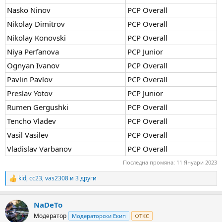
Nasko Ninov
PCP Overall
Nikolay Dimitrov
PCP Overall
Nikolay Konovski
PCP Overall
Niya Perfanova
PCP Junior
Ognyan Ivanov
PCP Overall
Pavlin Pavlov
PCP Overall
Preslav Yotov
PCP Junior
Rumen Gergushki
PCP Overall
Tencho Vladev
PCP Overall
Vasil Vasilev
PCP Overall
Vladislav Varbanov
PCP Overall
Последна промяна:
11 Януари 2023
kid
,
cc23
,
vas2308
и 3 други
R
e
a
NaDeTo
c
t
Модератор
Модераторски Екип
ФТКС
i