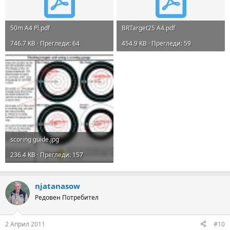
50m A4 Pl.pdf
BRTarget25 A4.pdf
746.7 KB · Прегледи: 64
454.9 KB · Прегледи: 59
scoring guide.jpg
236.4 KB · Прегледи: 157
njatanasow
Редовен Потребител
2 Април 2011
#10