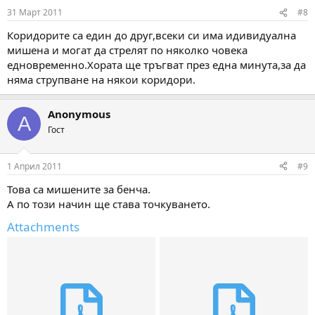
31 Март 2011
#8
Коридорите са един до друг,всеки си има идивидуална
мишена и могат да стрелят по няколко човека
едновременно.Хората ще тръгват през една минута,за да
няма струпване на някои коридори.
Anonymous
A
Гост
1 Април 2011
#9
Това са мишените за бенча.
А по този начин ще става точкуването.
Attachments