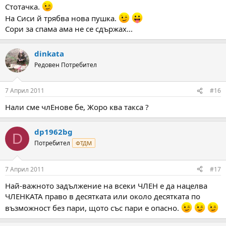
Стотачка.
На Сиси й трябва нова пушка.
Сори за спама ама не се сдържах...
dinkata
Редовен Потребител
7 Април 2011
#16
Нали сме члЕнове бе, Жоро ква такса ?
dp1962bg
D
Потребител
ФТДМ
7 Април 2011
#17
Най-важното задължение на всеки ЧЛЕН е да нацелва
ЧЛЕНКАТА право в десятката или около десятката по
възможност без пари, щото със пари е опасно.