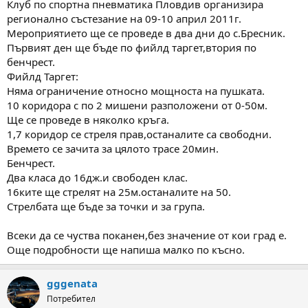
Клуб по спортна пневматика Пловдив организира
м
т
регионално състезание на 09-10 април 2011г.
а
а
Мероприятието ще се проведе в два дни до с.Бресник.
т
Първият ден ще бъде по фийлд таргет,втория по
а
бенчрест.
Фийлд Таргет:
Няма ограничение относно мощноста на пушката.
10 коридора с по 2 мишени разположени от 0-50м.
Ще се проведе в няколко кръга.
1,7 коридор се стреля прав,останалите са свободни.
Времето се зачита за цялото трасе 20мин.
Бенчрест.
Два класа до 16дж.и свободен клас.
16ките ще стрелят на 25м.останалите на 50.
Стрелбата ще бъде за точки и за група.
Всеки да се чуства поканен,без значение от кои град е.
Още подробности ще напиша малко по късно.
gggenata
Потребител