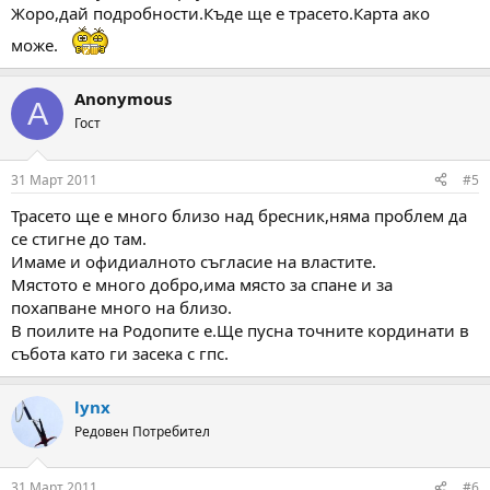
Жоро,дай подробности.Къде ще е трасето.Карта ако
може.
Anonymous
A
Гост
31 Март 2011
#5
Трасето ще е много близо над бресник,няма проблем да
се стигне до там.
Имаме и офидиалното съгласие на властите.
Мястото е много добро,има място за спане и за
похапване много на близо.
В поилите на Родопите е.Ще пусна точните кординати в
събота като ги засека с гпс.
lynx
Редовен Потребител
31 Март 2011
#6