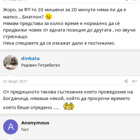
Жоро, за ФТ-то 20 мишени за 20 минути няма ли да е
малко....Биатлон?
Нямам представа за колко време е нормално да се
придвижи човек от едната позиция до другата , но звучи
стряскащо.
Нека спецовете да се изкажат дали е постижимо.
dinkata
Редовен Потребител
31 Март 2011
#7
От предишното такова състезание което проведохме на
Богданица, нямаше някой, който да просрочи времето
което беше отредено .....
Anonymous
A
Гост