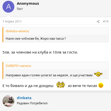
Anonymous
A
Гост
7 Април 2011
#18
dinkata написа:
Нали сме члЕнове бе, Жоро ква такса ?
5лв. за членове на клуба и 10лв за гости.
SVIREPIY написа:
Направих един голям шпагат за неделя , и ще участвам
Е то бивало и да не доидеш
аз вече те писах
dinkata
Редовен Потребител