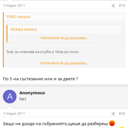
7 Април 2011
#19
PERIL написа:
dinkata написа:
Нали сме члЕнове бе, Жоро ква такса ?
Натиснете за да разшири...
5лв. за членове на клуба и 10лв за гости.
Натиснете за да разшири...
SVIREPIY написа:
Направих един голям шпагат за неделя , и ще участвам
Натиснете за да разшири...
По 5 на състезание или и за двете ?
Е то бивало и да не доидеш
аз вече те писах
Anonymous
A
Гост
7 Април 2011
#20
Защо не доиде на събранието,щеше да разбереш