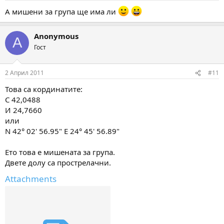
А мишени за група ще има ли
Anonymous
A
Гост
2 Април 2011
#11
Това са кординатите:
С 42,0488
И 24,7660
или
N 42° 02' 56.95" E 24° 45' 56.89"
Ето това е мишената за група.
Двете долу са прострелачни.
Attachments