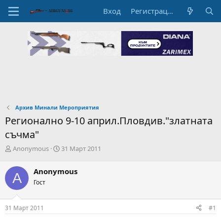
Вход
Регистрация
Архив Минали Мероприятия
Регионално 9-10 април.Пловдив."златната
съчма"
А
Н
Anonymous
31 Март 2011
в
а
т
ч
Anonymous
A
о
а
Гост
р
л
н
н
а
а
31 Март 2011
#1
т
Д
е
а