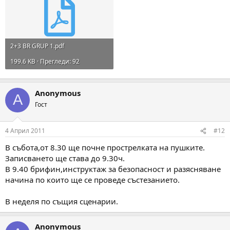
2+3 BR GRUP 1.pdf
199.6 KB · Прегледи: 92
Anonymous
A
Гост
4 Април 2011
#12
В събота,от 8.30 ще почне прострелката на пушките.
Записването ще става до 9.30ч.
В 9.40 брифин,инструктаж за безопасност и разясняване
начина по които ще се проведе състезанието.
В неделя по същия сценарии.
Anonymous