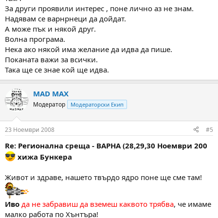
За други проявили интерес , поне лично аз не знам.
Надявам се варнрнеци да дойдат.
А може пък и някой друг.
Волна програма.
Нека ако някой има желание да идва да пише.
Поканата важи за всички.
Така ще се знае кой ще идва.
MAD MAX
Модератор
Модераторски Екип
23 Ноември 2008
#5
Re: Регионална среща - ВАРНА (28,29,30 Ноември 200
хижа Бункера
Живот и здраве, нашето твърдо ядро поне ще сме там!
Иво
да не забравиш да вземеш каквото трябва
, че имаме
малко работа по Хънтъра!