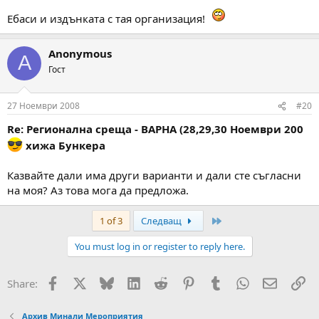
Ебаси и издънката с тая организация!
Anonymous
A
Гост
27 Ноември 2008
#20
Re: Регионална среща - ВАРНА (28,29,30 Ноември 200
хижа Бункера
Казвайте дали има други варианти и дали сте съгласни
на моя? Аз това мога да предложа.
Last
1 of 3
Следващ
You must log in or register to reply here.
Facebook
X
Bluesky
LinkedIn
Reddit
Pinterest
Tumblr
WhatsApp
Email
Вм
Share:
Архив Минали Мероприятия