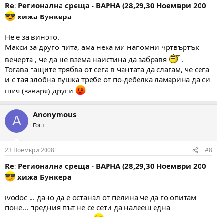
Re: Регионална среща - ВАРНА (28,29,30 Ноември 200
хижа Бункера
Не е за виното.
Макси за друго пита, ама нека ми напомни чртвъртък
вечерта , че да не взема наистина да забравя
.
Тогава гащите трябва от сега в чантата да слагам, че сега
и с тая злобна пушка требе от по-дебелка ламарина да си
шия (заваря) други
.
Anonymous
A
Гост
23 Ноември 2008
#8
Re: Регионална среща - ВАРНА (28,29,30 Ноември 200
хижа Бункера
ivodoc ... дано да е останал от пелина че да го опитам
поне... предния път не се сети да налееш една