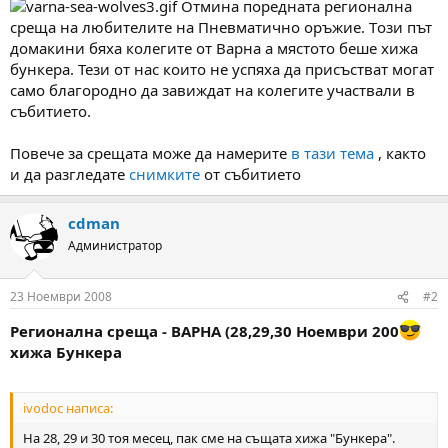
Отмина поредната регионална
м
т
среща на любителите на Пневматично оръжие. Tози път
а
а
домакини бяха колегите от Варна а мястото беше хижа
т
бункера. Тези от нас които не успяха да присъстват могат
а
само благородно да завиждат на колегите участвали в
събитието.
Повече за срещата може да намерите
в тази тема
, както
и да разгледате
снимките
от събитието
cdman
Администратор
23 Ноември 2008
#2
Регионална среща - ВАРНА (28,29,30 Ноември 200
хижа Бункера
ivodoc написа:
На 28, 29 и 30 тоя месец, пак сме на същата хижа "Бункера".