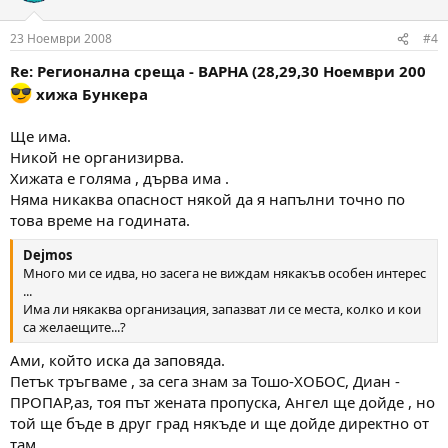
23 Ноември 2008
#4
Re: Регионална среща - ВАРНА (28,29,30 Ноември 200
хижа Бункера
Ще има.
Никой не организирва.
Хижата е голяма , дърва има .
Няма никаква опасност някой да я напълни точно по
това време на годината.
Dejmos
Много ми се идва, но засега не виждам някакъв особен интерес
...
Има ли някаква организация, запазват ли се места, колко и кои
са желаещите...?
Ами, който иска да заповяда.
Петък тръгваме , за сега знам за Тошо-ХОБОС, Диан -
ПРОПАР,аз, тоя път жената пропуска, Ангел ще дойде , но
той ще бъде в друг град някъде и ще дойде директно от
там .