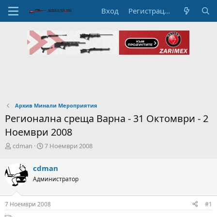
Вход
Регистрация
Архив Минали Мероприятия
Регионална среща Варна - 31 Октомври - 2
Ноември 2008
А
Н
cdman
7 Ноември 2008
в
а
т
ч
cdman
о
а
Администратор
р
л
н
н
а
а
7 Ноември 2008
#1
т
Д
е
а