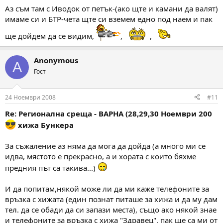
Аз съм там с Иводок от петък-(ако щте и камани да валят)
имаме си и БТР-чета щте си вземем едно под наем и пак
ще дойдем да се видим,
,
,
Anonymous
A
Гост
24 Ноември 2008
#11
Re: Регионална среща - ВАРНА (28,29,30 Ноември 200
хижа Бункера
За съжаление аз няма да мога да дойда (а много ми се
идва, мястото е прекрасно, а и хората с които бяхме
предния път са такива...)
И да попитам,някой може ли да ми каже телефоните за
връзка с хижата (един познат питаше за хижа и да му дам
тел. да се обади да си запази места), също ако някой знае
и телефоните за връзка с хижа "Здравец", пак ще са ми от