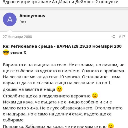
Здрасти утре тръгваме Аз ,Иван и Деймос с 2 нощувки
Anonymous
A
Гост
27 Ноември 2008
#17
Re: Регионална среща - ВАРНА (28,29,30 Ноември 200
хижа Б
Варианта е на къщата на село. Не е голяма, но смятам, че
ще се съберем за яденето и пиенето. Спането е проблема.
На легла ще могат да спят 10 човека. Останалине... има
вариант да са в съседна къща на легла или на по 1
дюшек на земята в наща
Стрелбите ще са в поделението вероятно
Искам да кача, че къщата не е нищо особено и си е
малко като хижа. Не е лукс обзавеждането. Отоплението
е на дърва, но е само на долния етаж, където ще се
събираме.
Поправка: Забравих да кажа, че не взимам скъпо