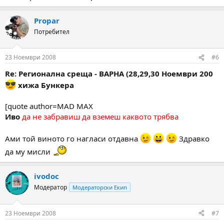
Propar
Потребител
23 Ноември 2008
#6
Re: Регионална среща - ВАРНА (28,29,30 Ноември 200
хижа Бункера
[quote author=MAD MAX
Иво
да не забравиш да вземеш каквото трябва
Ами той виното го нагласи отдавна
Здравко
да му мисли
ivodoc
Модератор
Модераторски Екип
23 Ноември 2008
#7