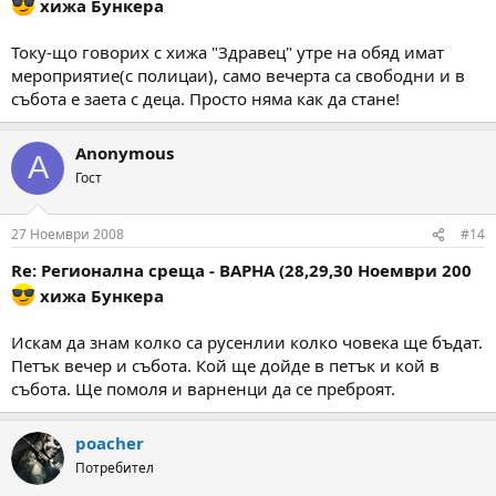
хижа Бункера
Току-що говорих с хижа "Здравец" утре на обяд имат
мероприятие(с полицаи), само вечерта са свободни и в
събота е заета с деца. Просто няма как да стане!
Anonymous
A
Гост
27 Ноември 2008
#14
Re: Регионална среща - ВАРНА (28,29,30 Ноември 200
хижа Бункера
Искам да знам колко са русенлии колко човека ще бъдат.
Петък вечер и събота. Кой ще дойде в петък и кой в
събота. Ще помоля и варненци да се преброят.
poacher
Потребител