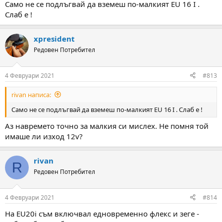
Само не се подлъгвай да вземеш по-малкият EU 16 I .
Слаб е !
xpresident
Редовен Потребител
4 Февруари 2021
#813
rivan написа:
Само не се подлъгвай да вземеш по-малкият EU 16 I . Слаб е !
Аз навремето точно за малкия си мислех. Не помня той
имаше ли изход 12v?
rivan
R
Редовен Потребител
4 Февруари 2021
#814
На EU20i съм включвал едновременно флекс и зеге -