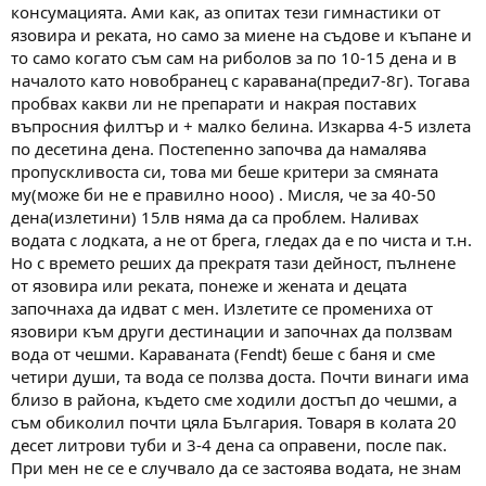
консумацията. Ами как, аз опитах тези гимнастики от
язовира и реката, но само за миене на съдове и къпане и
то само когато съм сам на риболов за по 10-15 дена и в
началото като новобранец с каравана(преди7-8г). Тогава
пробвах какви ли не препарати и накрая поставих
въпросния филтър и + малко белина. Изкарва 4-5 излета
по десетина дена. Постепенно започва да намалява
пропускливоста си, това ми беше критери за смяната
му(може би не е правилно нооо) . Мисля, че за 40-50
дена(излетини) 15лв няма да са проблем. Наливах
водата с лодката, а не от брега, гледах да е по чиста и т.н.
Но с времето реших да прекратя тази дейност, пълнене
от язовира или реката, понеже и жената и децата
започнаха да идват с мен. Излетите се промениха от
язовири към други дестинации и започнах да ползвам
вода от чешми. Караваната (Fendt) беше с баня и сме
четири души, та вода се ползва доста. Почти винаги има
близо в района, където сме ходили достъп до чешми, а
съм обиколил почти цяла България. Товаря в колата 20
десет литрови туби и 3-4 дена са оправени, после пак.
При мен не се е случвало да се застоява водата, не знам