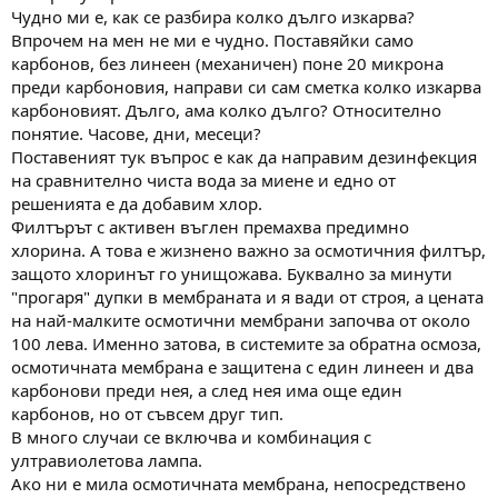
Чудно ми е, как се разбира колко дълго изкарва?
Впрочем на мен не ми е чудно. Поставяйки само
карбонов, без линеен (механичен) поне 20 микрона
преди карбоновия, направи си сам сметка колко изкарва
карбоновият. Дълго, ама колко дълго? Относително
понятие. Часове, дни, месеци?
Поставеният тук въпрос е как да направим дезинфекция
на сравнително чиста вода за миене и едно от
решенията е да добавим хлор.
Филтърът с активен въглен премахва предимно
хлорина. А това е жизнено важно за осмотичния филтър,
защото хлоринът го унищожава. Буквално за минути
"прогаря" дупки в мембраната и я вади от строя, а цената
на най-малките осмотични мембрани започва от около
100 лева. Именно затова, в системите за обратна осмоза,
осмотичната мембрана е защитена с един линеен и два
карбонови преди нея, а след нея има още един
карбонов, но от съвсем друг тип.
В много случаи се включва и комбинация с
ултравиолетова лампа.
Ако ни е мила осмотичната мембрана, непосредствено