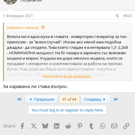
Потребител
i
o
n
5 Февруари 2021
#820
s
:
barbaron написа:
Влязла ми е една муха в главата - инверторен генератор за ток -
преносим - за "всеки случай". Искам ако някой има подобна
джаджа - да сподели. Това което гледам е в интервала 1,3 -2,2кВ
- НОМИНАЛНА мощност. На бг пазара е заринато със всякакви
модели и марки. Учудиха ме дори няколко модела, които се
продават с изпарител и комплектовани за работа на пропан-
бутан. Това дори ми беше като идея в главата - покупка и
доработка за работа на газ. Ще ми се ако някой има - да
Натиснете за да разшири...
сподели впечатление и евентуални тестове.
Предварително благодаря!
За каравана ли става въпрос.
First
Last
Предишен
41 of 44
Следващ
You must log in or register to reply here.
Facebook
X
Bluesky
LinkedIn
Reddit
Pinterest
Tumblr
WhatsApp
Email
Вм
Share: