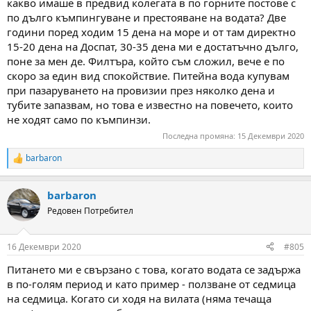
какво имаше в предвид колегата в по горните постове с
по дълго къмпингуване и престояване на водата? Две
години поред ходим 15 дена на море и от там директно
15-20 дена на Доспат, 30-35 дена ми е достатъчно дълго,
поне за мен де. Филтъра, който съм сложил, вече е по
скоро за един вид спокойствие. Питейна вода купувам
при пазаруването на провизии през няколко дена и
тубите запазвам, но това е известно на повечето, които
не ходят само по къмпинзи.
Последна промяна:
15 Декември 2020
barbaron
R
e
a
barbaron
c
t
Редовен Потребител
i
o
n
16 Декември 2020
#805
s
:
Питането ми е свързано с това, когато водата се задържа
в по-голям период и като пример - ползване от седмица
на седмица. Когато си ходя на вилата (няма течаща