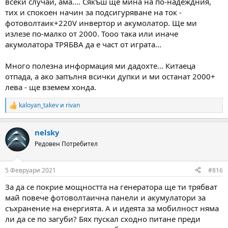
всеки случай, ама.... Сякъш ще мина на по-надеждния,
тих и спокоен начин за подсигуряване на ток -
фотоволтаик+220V инвертор и акумолатор. Ще ми
излезе по-малко от 2000. Тооо така или иначе
акумолатора ТРЯБВА да е част от играта...
Много полезна информация ми дадохте... Китаеца
отпада, а ако запълня всички дупки и ми останат 2000+
лева - ще вземем хонда.
kaloyan_takev
и
rivan
R
e
a
nelsky
c
t
Редовен Потребител
i
o
n
5 Февруари 2021
#816
s
:
За да се покрие мощността на генератора ще ти трябват
май повече фотоволтаична панели и акумулатори за
съхранение на енергията. А и идеята за мобилност няма
ли да се по загуби? Бях пускал сходно питане преди