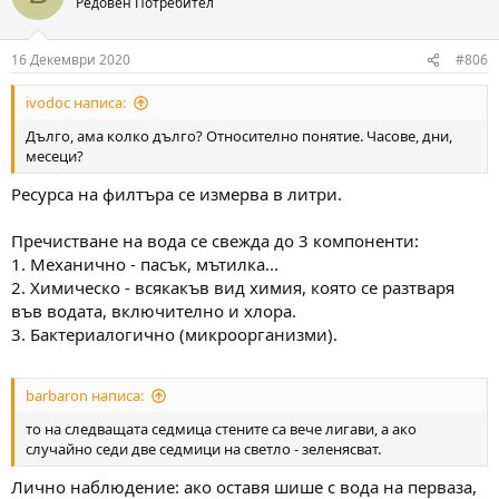
Редовен Потребител
i
o
n
16 Декември 2020
#806
s
:
ivodoc написа:
Дълго, ама колко дълго? Относително понятие. Часове, дни,
месеци?
Ресурса на филтъра се измерва в литри.
Пречистване на вода се свежда до 3 компоненти:
1. Механично - пасък, мътилка...
2. Химическо - всякакъв вид химия, която се разтваря
във водата, включително и хлора.
3. Бактериалогично (микроорганизми).
barbaron написа:
то на следващата седмица стените са вече лигави, а ако
случайно седи две седмици на светло - зеленясват.
Лично наблюдение: ако оставя шише с вода на перваза,