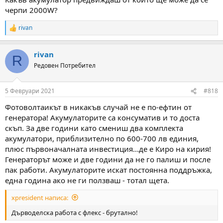
черпи 2000W?
rivan
R
e
a
rivan
c
R
t
Редовен Потребител
i
o
n
5 Февруари 2021
#818
s
:
Фотоволтаикът в никакъв случай не е по-ефтин от
генератора! Акумулаторите са консуматив и то доста
скъп. За две години като смениш два комплекта
акумулатори, приблизително по 600-700 лв единия,
плюс първоначалната инвестиция...де е Киро на кирия!
Генераторът може и две години да не го палиш и после
пак работи. Акумулаторите искат постоянна поддръжка,
една година ако не ги ползваш - тотал щета.
xpresident написа:
Дърводелска работа с флекс - брутално!