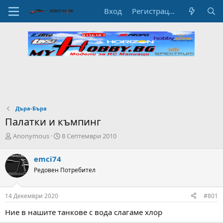
Вход
Регистрация
Дъра-Бъра
Палатки и къмпинг
А
Н
Anonymous
8 Септември 2010
в
а
т
ч
emci74
о
а
Редовен Потребител
р
л
н
н
а
а
14 Декември 2020
#801
т
Д
е
а
Ние в нашите танкове с вода слагаме хлор
м
т