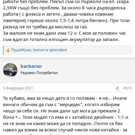
работи без проблем. Пекъл съм си пържоли на ел. скара
2,5KW също без проблем. За около 8 часа дърводелска
работа ( с флекса и зегето , двама човека ковяхме
ламперия) гореше около 1,5-1,6 литра бензин). При този
разход не ти трябва да мислиш за газ.
За малкия не знам дали има 12 v. С моя за половин час
съм вдигал тотално изтощен акумулатор да запали.
ПуцайКуме
,
batnan
и
xpresident
R
e
a
barbaron
c
t
Редовен Потребител
i
o
n
5 Февруари 2021
#815
s
:
То хубаво, ама за нещо дето я го ползвам - я не... Иначе
винаги обичам да съм с "мерцедес", когато избирам
нещо за себе си. Не знам дали ще мога да прежаля 2
бона +... Този модел го има и с китайски двойник - 1:1 и
не се знае на какво може да се попадне...Почти се бях
навил да взема за всеки случай някоя нова китайка - за