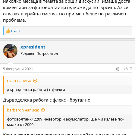
няколко месеца в темата за общи дискусии, имаше доста
коментари за фотоволтаиците, може да потърсиш. Аз се
отказах в крайна сметка, но при мен беше по-различен
проблема.
rivan
R
e
a
xpresident
c
t
Редовен Потребител
i
o
n
5 Февруари 2021
#817
s
:
rivan написа:
дърводелска работа ( с флекса
Дърводелска работа с флекс - брутално!
barbaron написа:
фотоволтаик+220V инвертор и акумолатор. Ще ми излезе по-
малко от 2000.
Какъв акумулатор предвиждаш от който ще може да се