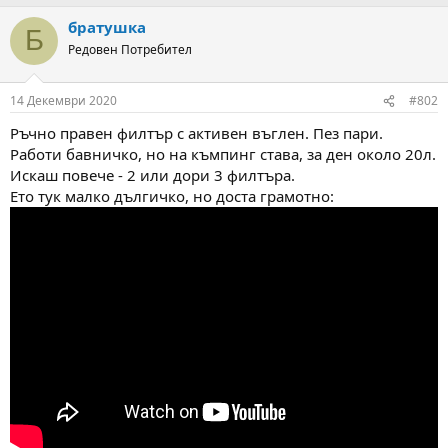
а
а
т
братушка
Б
а
Редовен Потребител
14 Декември 2020
#802
Ръчно правен филтър с активен въглен. Пез пари.
Работи бавничко, но на къмпинг става, за ден около 20л.
Искаш повече - 2 или дори 3 филтъра.
Ето тук малко дългичко, но доста грамотно: