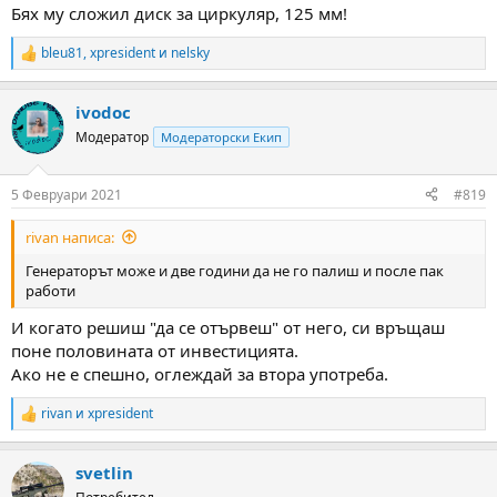
Бях му сложил диск за циркуляр, 125 мм!
bleu81
,
xpresident
и
nelsky
R
e
a
ivodoc
c
t
Модератор
Модераторски Екип
i
o
n
5 Февруари 2021
#819
s
:
rivan написа:
Генераторът може и две години да не го палиш и после пак
работи
И когато решиш "да се отървеш" от него, си връщаш
поне половината от инвестицията.
Ако не е спешно, оглеждай за втора употреба.
rivan
и
xpresident
R
e
a
svetlin
c
t