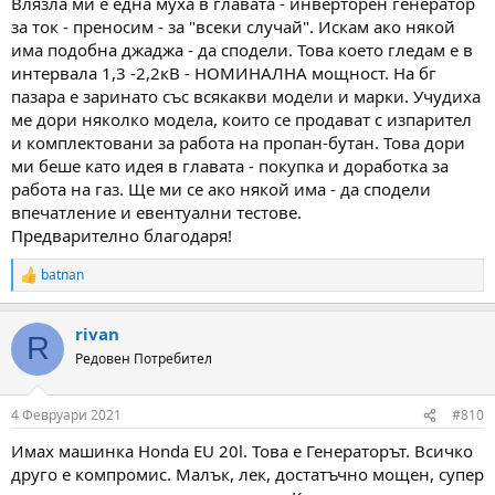
Влязла ми е една муха в главата - инверторен генератор
за ток - преносим - за "всеки случай". Искам ако някой
има подобна джаджа - да сподели. Това което гледам е в
интервала 1,3 -2,2кВ - НОМИНАЛНА мощност. На бг
пазара е заринато със всякакви модели и марки. Учудиха
ме дори няколко модела, които се продават с изпарител
и комплектовани за работа на пропан-бутан. Това дори
ми беше като идея в главата - покупка и доработка за
работа на газ. Ще ми се ако някой има - да сподели
впечатление и евентуални тестове.
Предварително благодаря!
batnan
R
e
a
rivan
c
R
t
Редовен Потребител
i
o
n
4 Февруари 2021
#810
s
:
Имах машинка Honda EU 20l. Това е Генераторът. Всичко
друго е компромис. Малък, лек, достатъчно мощен, супер