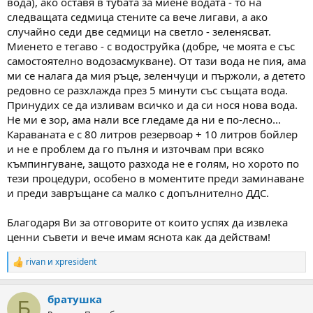
вода), ако оставя в тубата за миене водата - то на
следващата седмица стените са вече лигави, а ако
случайно седи две седмици на светло - зеленясват.
Миенето е тегаво - с водоструйка (добре, че моята е със
самостоятелно водозасмукване). От тази вода не пия, ама
ми се налага да мия ръце, зеленчуци и пържоли, а детето
редовно се разхлажда през 5 минути със същата вода.
Принудих се да изливам всичко и да си нося нова вода.
Не ми е зор, ама нали все гледаме да ни е по-лесно...
Караваната е с 80 литров резервоар + 10 литров бойлер
и не е проблем да го пълня и източвам при всяко
къмпингуване, защото разхода не е голям, но хорото по
тези процедури, особено в моментите преди заминаване
и преди завръщане са малко с допълнително ДДС.
Благодаря Ви за отговорите от които успях да извлека
ценни съвети и вече имам яснота как да действам!
rivan
и
xpresident
R
e
a
братушка
c
Б
t