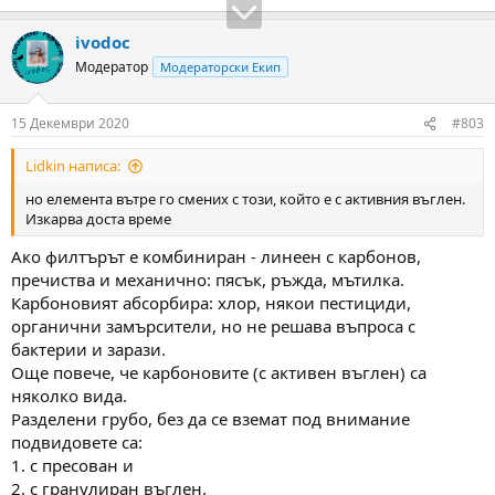
ivodoc
Модератор
Модераторски Екип
15 Декември 2020
#803
Lidkin написа:
но елемента вътре го смених с този, който е с активния въглен.
Изкарва доста време
Ако филтърът е комбиниран - линеен с карбонов,
пречиства и механично: пясък, ръжда, мътилка.
Карбоновият абсорбира: хлор, някои пестициди,
органични замърсители, но не решава въпроса с
бактерии и зарази.
Още повече, че карбоновите (с активен въглен) са
няколко вида.
Разделени грубо, без да се вземат под внимание
подвидовете са:
1. с пресован и
2. с гранулиран въглен.