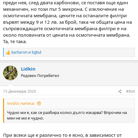
преди нея, след двата карбонови, се поставя още един
механичен, но този път 5 микрона. С изключение на
осмотичната мембрана, цените на останалите филтри
вървят между 9 и 12 лв. за брой, така че общата цена на
съпровождащите осмотичната мембрана филтри е на
около половината от цената на осмотичната мембрана.
Та, те така.
barbaron
и
bgbul
R
e
a
Lidkin
c
t
Редовен Потребител
i
o
n
15 Декември 2020
#804
s
:
ivodoc написа:
Чудно ми е, как се разбира колко дълго изкарва? Впрочем на
мен не ми е чудно.
При всеки ще е различно то е ясно, в зависимост от