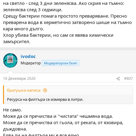
на светло - след 3 дни зеленясва. Ако скрия на тъмно:
зеленясва след 3 седмици.
Срещу бактерии помага простото преваряване. Пресно
преварена вода в херметично затворено шише на тъмно
кара много дълго.
Хлор убива бактерии, но сам се явява химически
замърсител.
ivodoc
Модератор
Модераторски Екип
16 Декември 2020
#807
братушка написа:
Ресурса на филтъра се измерва в литри.
Не само.
Може да се пречиства и "чистата" чешмяна вода.
Може да се пречиства от гьола, от реката, от язовира,
дъждовна.
Едва ли на филтъра му е все едно,