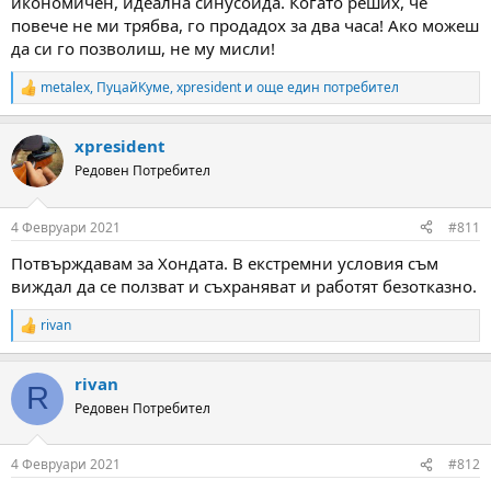
икономичен, идеална синусоида. Когато реших, че
повече не ми трябва, го продадох за два часа! Ако можеш
да си го позволиш, не му мисли!
metalex
,
ПуцайКуме
,
xpresident
и още един потребител
R
e
a
xpresident
c
t
Редовен Потребител
i
o
n
4 Февруари 2021
#811
s
:
Потвърждавам за Хондата. В екстремни условия съм
виждал да се ползват и съхраняват и работят безотказно.
rivan
R
e
a
rivan
c
R
t
Редовен Потребител
i
o
n
4 Февруари 2021
#812
s
: