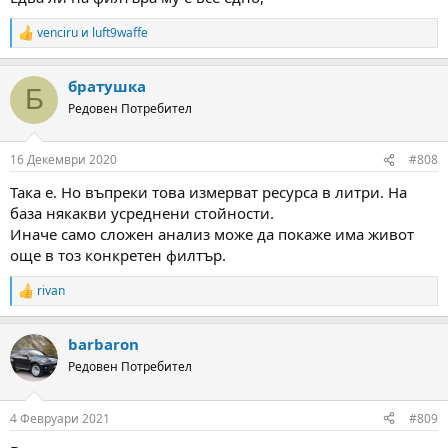
venciru
и
luft9waffe
R
e
a
братушка
c
Б
t
Редовен Потребител
i
o
n
16 Декември 2020
#808
s
:
Така е. Но въпреки това измерват ресурса в литри. На
база някакви усреднени стойности.
Иначе само сложен анализ може да покаже има живот
още в тоз конкретен филтър.
rivan
R
e
a
barbaron
c
t
Редовен Потребител
i
o
n
4 Февруари 2021
#809
s
: