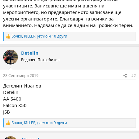
участниците. Записване ще има и в деня на
мероприятието, но предварителното записване ще
улесни организаторите. Благодаря на всички за
вниманието. Надявам се да се видим на Троянски терен.
Бочко
,
KILLER
,
Jethro
и 10 други
R
e
a
Detelin
c
t
Редовен Потребител
i
o
n
28 Септември 2019
#2
s
:
Детелин Иванов
Detelin
AA S400
Falcon X50
JSB
Бочко
,
KILLER
,
gary m
и 9 други
R
e
a