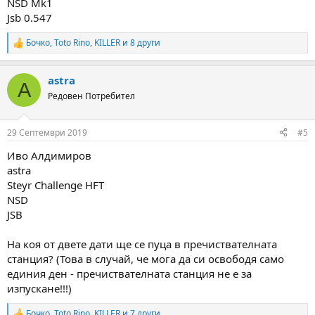
NSD Mk1
Jsb 0.547
Бочко
,
Toto Rino
,
KILLER
и 8 други
R
e
a
astra
c
A
t
Редовен Потребител
i
o
n
29 Септември 2019
#5
s
:
Иво Алдимиров
astra
Steyr Challenge HFT
NSD
JSB
На коя от двете дати ще се пуца в пречиствателната
станция? (Това в случай, че мога да си освободя само
единия ден - пречиствателната станция не е за
изпускане!!!)
Бочко
,
Toto Rino
,
KILLER
и 7 други