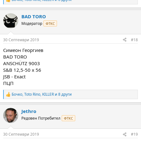
R
e
a
BAD TORO
c
t
Модератор
ФТКС
i
o
n
30 Септември 2019
#18
s
:
Симеон Георгиев
BAD TORO
ANSCHÜTZ 9003
S&B 12,5-50 x 56
JSB - Exact
ПЦП
Бочко
,
Toto Rino
,
KILLER
и 8 други
R
e
a
Jethro
c
t
Редовен Потребител
ФТКС
i
o
n
30 Септември 2019
#19
s