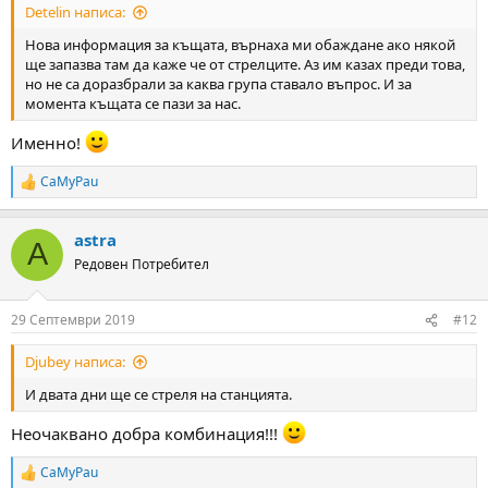
Detelin написа:
Нова информация за къщата, върнаха ми обаждане ако някой
ще запазва там да каже че от стрелците. Аз им казах преди това,
но не са доразбрали за каква група ставало въпрос. И за
момента къщата се пази за нас.
Именно!
CaMyPau
R
e
a
astra
c
A
t
Редовен Потребител
i
o
n
29 Септември 2019
#12
s
:
Djubey написа:
И двата дни ще се стреля на станцията.
Неочаквано добра комбинация!!!
CaMyPau
R