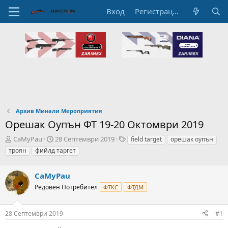
Вход
Регистрация
Архив Минали Мероприятия
Орешак Оупън ФТ 19-20 Октомври 2019
А
Н
T
CaMyPau
28 Септември 2019
field target
орешак оупън
в
а
a
троян
фийлд таргет
т
ч
g
о
а
s
р
CaMyPau
л
н
н
Редовен Потребител
ФТКС
ФТДМ
а
а
т
Д
е
а
28 Септември 2019
#1
м
т