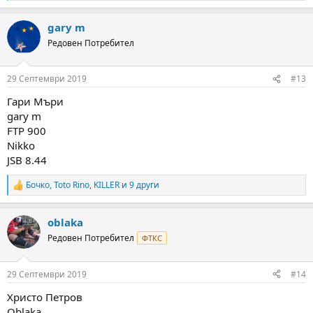
e
a
gary m
c
t
Редовен Потребител
i
o
n
29 Септември 2019
#13
s
:
Гари Мъри
gary m
FTP 900
Nikko
JSB 8.44
Бочко
,
Toto Rino
,
KILLER
и 9 други
R
e
a
oblaka
c
t
Редовен Потребител
ФТКС
i
o
n
29 Септември 2019
#14
s
:
Христо Петров
Oblaka