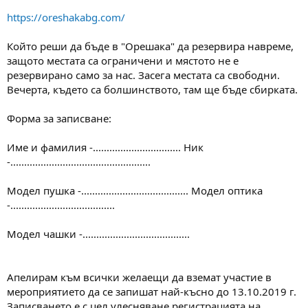
https://oreshakabg.com/
Който реши да бъде в "Орешака" да резервира навреме,
защото местата са ограничени и мястото не е
резервирано само за нас. Засега местата са свободни.
Вечерта, където са болшинството, там ще бъде сбирката.
Форма за записване:
Име и фамилия -................................ Ник
-...................................................
Модел пушка -....................................... Модел оптика
-......................................
Модел чашки -.......................................
Апелирам към всички желаещи да вземат участие в
мероприятието да се запишат най-късно до 13.10.2019 г.
Записването е с цел улесняване регистрацията на