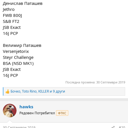
:
Денислав Паташев
Jethro
FWB 800J
S&B FT2
JSB Exact
16J PCP
Велимир Паташев
Versenjetorix
Steyr Challenge
BSA (NSD MK1)
JSB Exact
16J PCP
Последна промяна:
30 Септември 2019
Бочко
,
Toto Rino
,
KILLER
и 9 други
R
e
a
hawks
c
t
Редовен Потребител
ФТКС
i
o
n
30 Септември 2019
#20