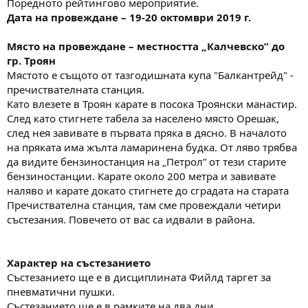
Поредното рейтингово мероприятие.
а
а
т
Дата на провеждане – 19-20 октомври 2019 г.
а
Място на провеждане – местността „Калчевско” до
гр. Троян
Мястото е същото от тазгодишната купа "Балкантрейд" -
пречиствателната станция.
Като влезете в Троян карате в посока Троянски манастир.
След като стигнете табела за населено място Орешак,
след нея завивате в първата пряка в дясно. В началото
на пряката има жълта ламаринена будка. От ляво трябва
да видите бензиностанция на „Петрол” от тези старите
бензиностанции. Карате около 200 метра и завивате
наляво и карате докато стигнете до сградата на старата
Пречиствателна станция, там сме провеждали четири
състезания. Повечето от вас са идвали в района.
Характер на състезанието
Състезанието ще е в дисциплината Фийлд таргет за
пневматични пушки.
Състезанието ще е в рамките на два дни.