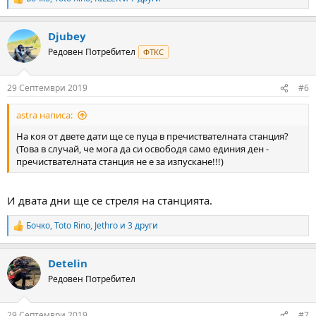
R
e
a
Djubey
c
t
Редовен Потребител
ФТКС
i
o
n
29 Септември 2019
#6
s
:
astra написа:
На коя от двете дати ще се пуца в пречиствателната станция?
(Това в случай, че мога да си освободя само единия ден -
пречиствателната станция не е за изпускане!!!)
И двата дни ще се стреля на станцията.
Бочко
,
Toto Rino
,
Jethro
и 3 други
R
e
a
Detelin
c
t
Редовен Потребител
i
o
n
29 Септември 2019
#7