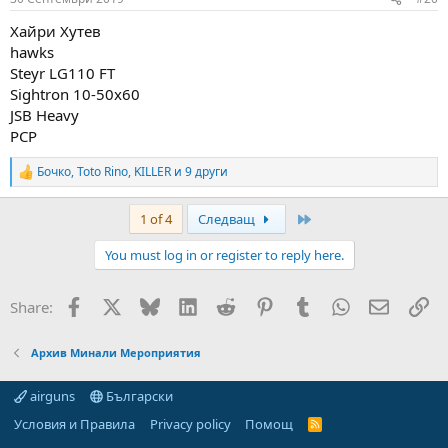
s
:
Хайри Хутев
hawks
Steyr LG110 FT
Sightron 10-50x60
JSB Heavy
PCP
Бочко
,
Toto Rino
,
KILLER
и 9 други
R
e
a
Last
1 of 4
Следващ
c
t
You must log in or register to reply here.
i
o
n
Facebook
X
Bluesky
LinkedIn
Reddit
Pinterest
Tumblr
WhatsApp
Email
Вм
Share:
s
:
Архив Минали Мероприятия
airguns
Български
Условия и Правила
Privacy policy
Помощ
R
S