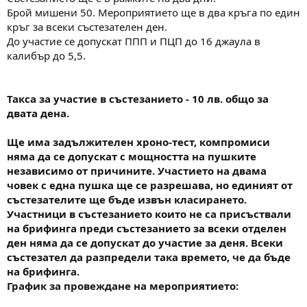
Брой мишени 50. Мероприятието ще в два кръга по един
кръг за всеки състезателен ден.
До участие се допускат ППП и ПЦП до 16 джаула в
калибър до 5,5.
Такса за участие в състезанието - 10 лв. общо за
двата дена.
Ще има задължителен хроно-тест, компромиси
няма да се допускат с мощността на пушките
независимо от причините. Участието на двама
човек с една пушка ще се разрешава, но единият от
състезателите ще бъде извън класирането.
Участници в състезанието които не са присъствали
на брифинга преди състезанието за всеки отделен
ден няма да се допускат до участие за деня. Всеки
състезател да разпредели така времето, че да бъде
на брифинга.
График за провеждане на мероприятието: