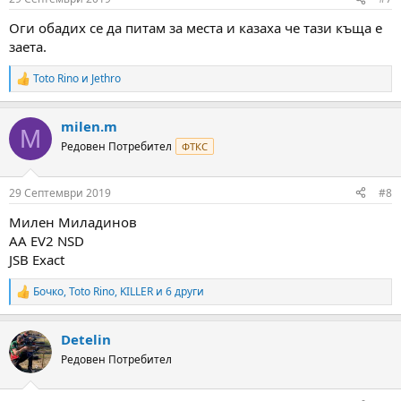
s
:
Оги обадих се да питам за места и казаха че тази къща е
заета.
Toto Rino
и
Jethro
R
e
a
milen.m
c
M
t
Редовен Потребител
ФТКС
i
o
n
29 Септември 2019
#8
s
:
Милен Миладинов
AA EV2 NSD
JSB Exact
Бочко
,
Toto Rino
,
KILLER
и 6 други
R
e
a
Detelin
c
t
Редовен Потребител
i
o
n