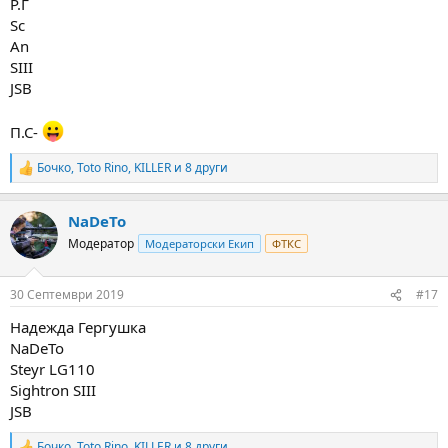
Р.Г
Sc
An
SIII
JSB
П.С-
Бочко
,
Toto Rino
,
KILLER
и 8 други
R
e
a
NaDeTo
c
t
Модератор
Модераторски Екип
ФТКС
i
o
n
30 Септември 2019
#17
s
:
Надежда Гергушка
NaDeTo
Steyr LG110
Sightron SIII
JSB
Бочко
,
Toto Rino
,
KILLER
и 8 други