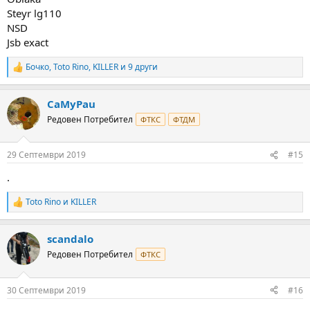
Steyr lg110
NSD
Jsb exact
Бочко
,
Toto Rino
,
KILLER
и 9 други
R
e
a
CaMyPau
c
t
Редовен Потребител
ФТКС
ФТДМ
i
o
n
29 Септември 2019
#15
s
:
.
Toto Rino
и
KILLER
R
e
a
scandalo
c
t
Редовен Потребител
ФТКС
i
o
n
30 Септември 2019
#16
s
: