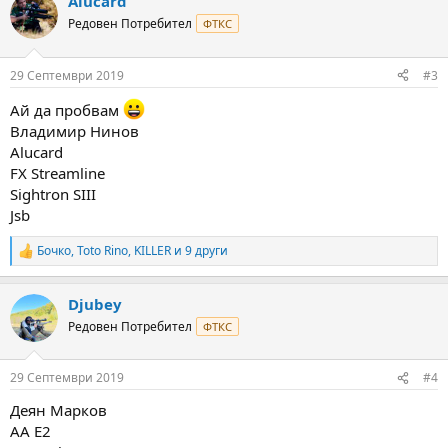
Alucard
c
t
Редовен Потребител
ФТКС
i
o
n
29 Септември 2019
#3
s
:
Ай да пробвам
Владимир Нинов
Alucard
FX Streamline
Sightron SIII
Jsb
Бочко
,
Toto Rino
,
KILLER
и 9 други
R
e
a
Djubey
c
t
Редовен Потребител
ФТКС
i
o
n
29 Септември 2019
#4
s
:
Деян Марков
АА E2