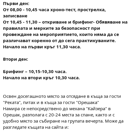
Първи ден:
От 08,00 - 10,45 часа хроно-тест, прострелка,
записване
От 10,45 - 11,30 – откриване и брифинг- Обявяване на
правилата и мерките за безопасност при
провеждане на мероприятието, които няма да се
различават коренно от до сега практикуваните.
Начало на първи кръг 11,30 часа.
Втори ден:
Брифинг – 10,15-10,30 часа.
Начало на втори кръг 10,30 часа.
Освен досегашното място за отсядане в къща за гости
"Реката", питах и в къща за гости "Орешака"
Намира се непосредствено до механа "Кайзера" в
Орешак, разполага с 20-24 места за спане, както и с
удобно място за събиране на групата вечерта. Може да
разгледате къщата на сайта и: