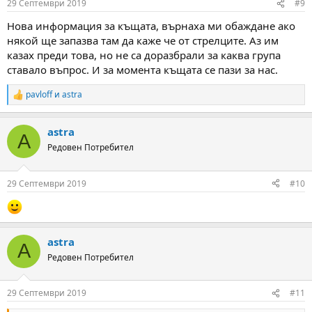
29 Септември 2019
#9
s
:
Нова информация за къщата, върнаха ми обаждане ако
някой ще запазва там да каже че от стрелците. Аз им
казах преди това, но не са доразбрали за каква група
ставало въпрос. И за момента къщата се пази за нас.
pavloff
и
astra
R
e
a
astra
c
A
t
Редовен Потребител
i
o
n
29 Септември 2019
#10
s
:
astra
A
Редовен Потребител
29 Септември 2019
#11