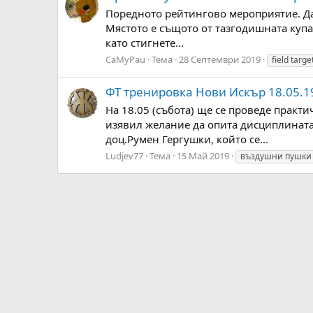
Поредното рейтингово мероприятие. Дат
Мястото е същото от тазгодишната купа 
като стигнете...
CaMyPau
Тема
28 Септември 2019
field targe
ФТ тренировка Нови Искър 18.05.1
На 18.05 (събота) ще се проведе практ
изявил желание да опита дисциплината
доц.Румен Гергушки, който се...
Ludjev77
Тема
15 Май 2019
въздушни пушки