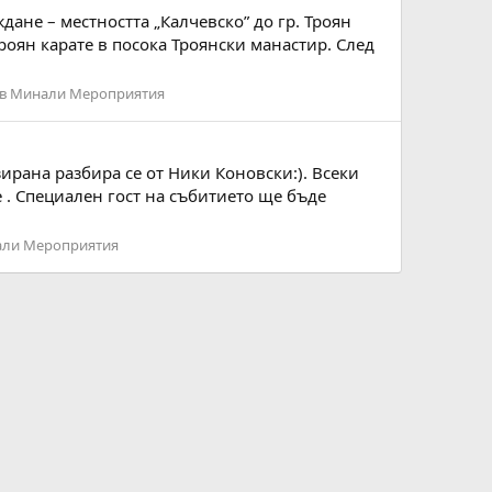
ане – местността „Калчевско” до гр. Троян
роян карате в посока Троянски манастир. След
в Минали Мероприятия
ирана разбира се от Ники Коновски:). Всеки
. Специален гост на събитието ще бъде
али Мероприятия