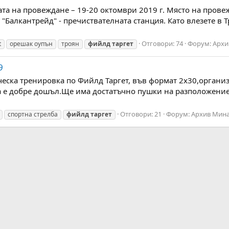
а на провеждане – 19-20 октомври 2019 г. Място на провежд
"Балкантрейд" - пречиствателната станция. Като влезете в Т
Отговори: 74
Форум:
Архи
t
орешак оупън
троян
фийлд
таргет
9
ическа тренировка по Фийлд Таргет, във формат 2х30,организ
 е добре дошъл.Ще има достатъчно пушки на разположение 
Отговори: 21
Форум:
Архив Мин
спортна стрелба
фийлд
таргет