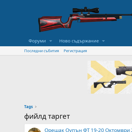
Форуми
Ново съдържание
Последни събития
Регистрация
Tags
фийлд таргет
Орешак Оупън ФТ 19-20 Октомври 