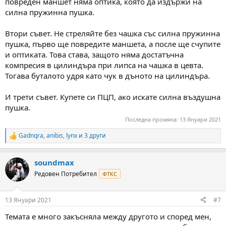
повреден маншет няма оптика, която да издържи на
силна пружинна пушка.
Втори съвет. Не стреляйте без чашка със силна пружинна
пушка, първо ще повредите маншета, а после ще счупите
и оптиката. Това става, защото няма достатъчна
компресия в цилиндъра при липса на чашка в цевта.
Тогава буталото удря като чук в дъното на цилиндъра.
И трети съвет. Купете си ПЦП, ако искате силна въздушна
пушка.
Последна промяна:
13 Януари 2021
Gadnqra
,
anibis
,
lynx
и 3 други
R
e
a
soundmax
c
t
Редовен Потребител
ФТКС
i
o
n
13 Януари 2021
#7
s
:
Темата е много закъсняла между другото и според мен,