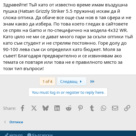
Здравейте! Тъй като от известно време имам въздушна
пушка (Hatsan Grizzly Striker 5.5 пружина) искам да й
сложа оптика. Да обаче все още съм нов в тая сфера и не
знам какво да избера. По това което гледах в сайтовете
се спрях на Gamo и по-специфично на модела 4x32 WR.
Като цяло не ми се дават много пари за скъпи оптики тъй
като съм студент и не стрелям постоянно. Горе долу до
90-100 лева съм си определил като бюджет. Моля за
съвет! Благодаря предварително и се извинявам ако
темата се повтаря или това не е правилното място за
този тип въпроси!
Last
1 of 4
Следващ
You must log in or register to reply here.
Facebook
X
Bluesky
LinkedIn
Reddit
Pinterest
Tumblr
WhatsApp
Email
Вм
Share:
Оптики
airguns
Български