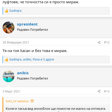
луфтове, че точността си е просто мираж.
Gadnqra
R
e
a
xpresident
c
t
Редовен Потребител
i
o
n
28 Февруари 2021
#12
s
:
Тя на тоя Хасан и без това е мираж.
Gadnqra
,
anibis
,
Pana
и 5 други
R
e
a
anibis
c
t
Редовен Потребител
i
o
n
5 Март 2021
#13
s
:
toni_tv написа:
Колеги такъв вид моноблок ще помогне ли малко на оптиката