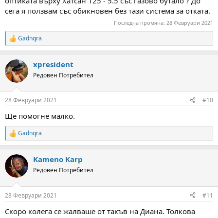
оптиката върху Хатсан 125 - 5.5 със газово бутало ? До
сега я ползвам със обикновен без тази система за отката.
Последна промяна:
28 Февруари 2021
Gadnqra
R
e
a
xpresident
c
t
Редовен Потребител
i
o
n
28 Февруари 2021
#10
s
:
Ще помогне малко.
Gadnqra
R
e
a
Kameno Karp
c
t
Редовен Потребител
i
o
n
28 Февруари 2021
#11
s
:
Скоро колега се жалваше от такъв на Диана. Толкова