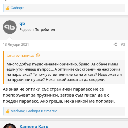
Gadnqra
R
e
a
qb
c
t
Редовен Потребител
i
o
n
13 Януари 2021
#3
s
:
t.marev написа:
Много добър първоначален ориентир, браво! Аз обаче имам
един уточняващ въпрос.... А оптиките със странична настройка
на паралакса? Те по-чувствителни ли са на отката? Издържат ли
на пружинни пушки? Нека някой запознат да сподели.
Аз зная че оптики със страничен паралакс не се
препоръчват за пружинки, затова съм писал да е с
преден паралакс. Ако греша, нека някой ме поправи.
MadMax
,
Gadnqra
и
t.marev
R
e
a
Kameno Karp
c