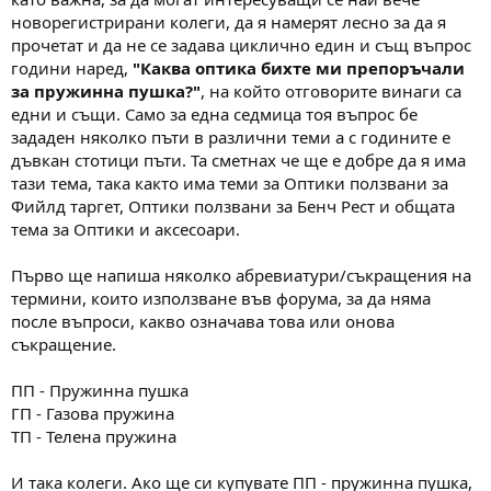
а
а
новорегистрирани колеги, да я намерят лесно за да я
т
прочетат и да не се задава циклично един и същ въпрос
а
години наред,
"Каква оптика бихте ми препоръчали
за пружинна пушка?"
, на който отговорите винаги са
едни и същи. Само за една седмица тоя въпрос бе
зададен няколко пъти в различни теми а с годините е
дъвкан стотици пъти. Та сметнах че ще е добре да я има
тази тема, така както има теми за Оптики ползвани за
Фийлд таргет, Оптики ползвани за Бенч Рест и общата
тема за Оптики и аксесоари.
Първо ще напиша няколко абревиатури/съкращения на
термини, които използване във форума, за да няма
после въпроси, какво означава това или онова
съкращение.
ПП - Пружинна пушка
ГП - Газова пружина
ТП - Телена пружина
И така колеги. Ако ще си купувате ПП - пружинна пушка,