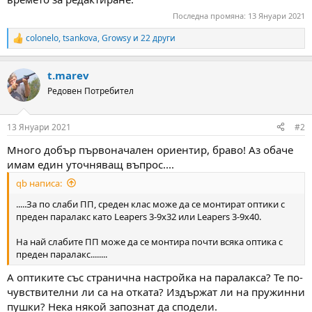
Последна промяна:
13 Януари 2021
colonelo
,
tsankova
,
Growsy
и 22 други
R
e
a
t.marev
c
t
Редовен Потребител
i
o
n
13 Януари 2021
#2
s
:
Много добър първоначален ориентир, браво! Аз обаче
имам един уточняващ въпрос....
qb написа:
.....За по слаби ПП, среден клас може да се монтират оптики с
преден паралакс като Leapers 3-9х32 или Leapers 3-9х40.
На най слабите ПП може да се монтира почти всяка оптика с
преден паралакс........
А оптиките със странична настройка на паралакса? Те по-
чувствителни ли са на отката? Издържат ли на пружинни
пушки? Нека някой запознат да сподели.