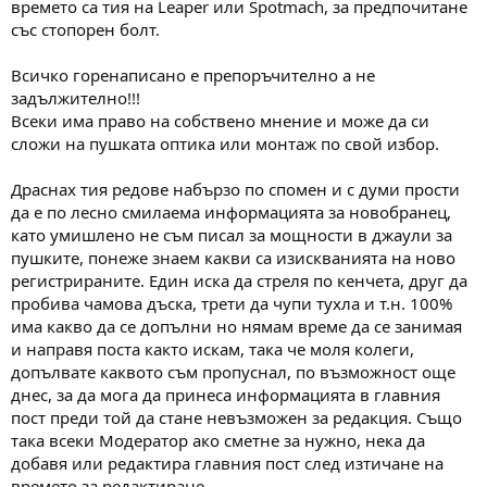
времето са тия на Leaper или Spotmach, за предпочитане
със стопорен болт.
Всичко горенаписано е препоръчително а не
задължително!!!
Всеки има право на собствено мнение и може да си
сложи на пушката оптика или монтаж по свой избор.
Драснах тия редове набързо по спомен и с думи прости
да е по лесно смилаема информацията за новобранец,
като умишлено не съм писал за мощности в джаули за
пушките, понеже знаем какви са изискванията на ново
регистрираните. Един иска да стреля по кенчета, друг да
пробива чамова дъска, трети да чупи тухла и т.н. 100%
има какво да се допълни но нямам време да се занимая
и направя поста както искам, така че моля колеги,
допълвате каквото съм пропуснал, по възможност още
днес, за да мога да принеса информацията в главния
пост преди той да стане невъзможен за редакция. Също
така всеки Модератор ако сметне за нужно, нека да
добавя или редактира главния пост след изтичане на
времето за редактиране.