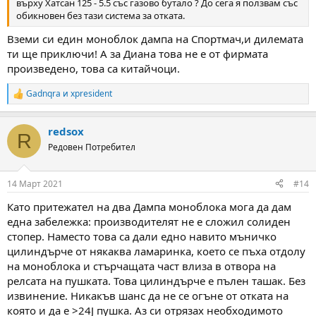
върху Хатсан 125 - 5.5 със газово бутало ? До сега я ползвам със
обикновен без тази система за отката.
Вземи си един моноблок дампа на Спортмач,и дилемата
ти ще приключи! А за Диана това не е от фирмата
произведено, това са китайчоци.
Gadnqra
и
xpresident
R
e
a
redsox
c
R
t
Редовен Потребител
i
o
n
14 Март 2021
#14
s
:
Като притежател на два Дампа моноблока мога да дам
една забележка: производителят не е сложил солиден
стопер. Наместо това са дали едно навито мъничко
цилиндърче от някаква ламаринка, което се пъха отдолу
на моноблока и стърчащата част влиза в отвора на
релсата на пушката. Това цилиндърче е пълен ташак. Без
извинение. Никакъв шанс да не се огъне от отката на
която и да е >24J пушка. Аз си отрязах необходимото