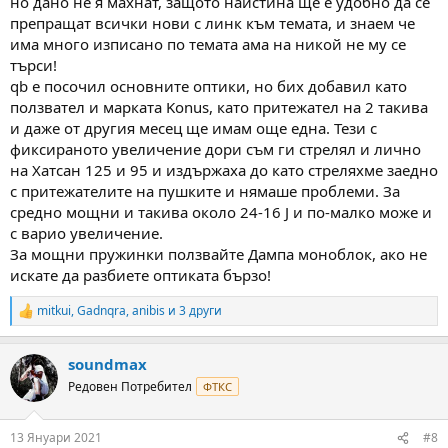
но дано не я махнат, защото наистина ще е удобно да се
препращат всички нови с линк към темата, и знаем че
има много изписано по темата ама на никой не му се
търси!
qb е посочил основните оптики, но бих добавил като
ползвател и марката Konus, като притежател на 2 такива
и даже от другия месец ще имам още една. Тези с
фиксираното увеличение дори съм ги стрелял и лично
на Хатсан 125 и 95 и издържаха до като стреляхме заедно
с притежателите на пушките и нямаше проблеми. За
средно мощни и такива около 24-16 J и по-малко може и
с варио увеличение.
За мощни пружинки ползвайте Дампа моноблок, ако не
искате да разбиете оптиката бързо!
mitkui
,
Gadnqra
,
anibis
и 3 други
R
e
a
soundmax
c
t
Редовен Потребител
ФТКС
i
o
n
13 Януари 2021
#8
s