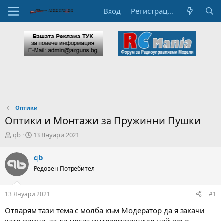
Вход
Регистрация
Оптики
Оптики и Монтажи за Пружинни Пушки
А
Н
qb
13 Януари 2021
в
а
т
ч
qb
о
а
Редовен Потребител
р
л
н
н
а
а
13 Януари 2021
#1
т
Д
е
а
Отварям тази тема с молба към Модератор да я закaчи
м
т
като важна, за да могат интересуващи се най вече