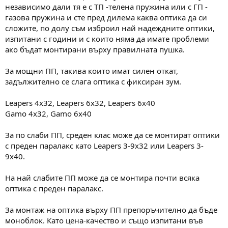
независимо дали тя е с ТП -телена пружина или с ГП -
газова пружина и сте пред дилема каква оптика да си
сложите, по долу съм изброил най надеждните оптики,
изпитани с години и с които няма да имате проблеми
ако бъдат монтирани върху правилната пушка.
За мощни ПП, такива които имат силен откат,
задължително се слага оптика с фиксиран зум.
Leapers 4x32, Leapers 6x32, Leapers 6x40
Gamo 4x32, Gamo 6x40
За по слаби ПП, среден клас може да се монтират оптики
с преден паралакс като Leapers 3-9х32 или Leapers 3-
9х40.
На най слабите ПП може да се монтира почти всяка
оптика с преден паралакс.
За монтаж на оптика върху ПП препоръчително да бъде
моноблок. Като цена-качество и също изпитани във