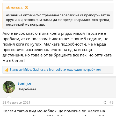
:
qb написа:
Аз зная че оптики със страничен паралакс не се препоръчват за
пружинки, затова съм писал да е с преден паралакс. Ако греша,
нека някой ме поправи.
Ако е висок клас оптика което рядко някой търси не е
проблем, аз си ползвам Никото вече поне 5 години, не
помня кога го купих. Малката подробност е, че мърда
при повече изстрели колелото на една и съща
дистанция, но това е от вибрациите все пак, но оптиката
ми е бетон !
Stanislav Milev
,
Gadnqra
,
silver bullet
и още един потребител
R
e
a
toni_tv
c
t
Потребител
i
o
n
28 Февруари 2021
#9
s
:
Колеги такъв вид моноблок ще помогне ли малко на