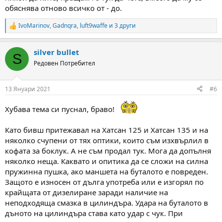
обяснява отново всичко от - до.
IvoMarinov
,
Gadnqra
,
luft9waffe
и 3 други
R
e
a
silver bullet
c
S
t
Редовен Потребител
i
o
n
13 Януари 2021
#6
s
:
Хубава тема си пуснал, браво!
Като бивш притежавал на Хатсан 125 и Хатсан 135 и на
няколко счупени от тях оптики, които съм изхвърлил в
кофата за боклук. А не съм продал тук. Мога да допълня
няколко неща. Каквато и опитика да се сложи на силна
пружинна пушка, ако маншета на буталото е повреден.
Защото е износен от дълга употреба или е изгорял по
крайщата от дизелиране заради наличие на
неподходяща смазка в цилиндъра. Удара на буталото в
дъното на цилиндъра става като удар с чук. При