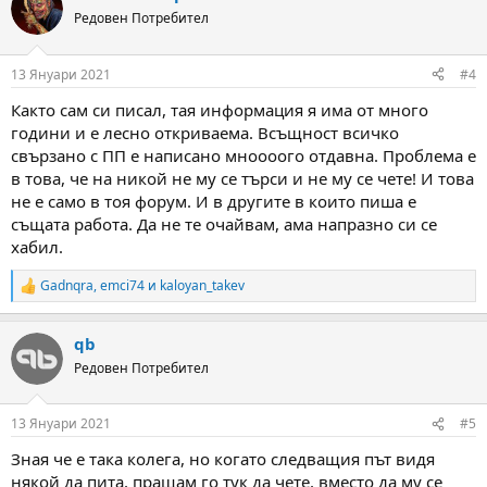
t
Редовен Потребител
i
o
n
13 Януари 2021
#4
s
:
Както сам си писал, тая информация я има от много
години и е лесно откриваема. Всъщност всичко
свързано с ПП е написано мноооого отдавна. Проблема е
в това, че на никой не му се търси и не му се чете! И това
не е само в тоя форум. И в другите в които пиша е
същата работа. Да не те очайвам, ама напразно си се
хабил.
Gadnqra
,
emci74
и
kaloyan_takev
R
e
a
qb
c
t
Редовен Потребител
i
o
n
13 Януари 2021
#5
s
:
Зная че е така колега, но когато следващия път видя
някой да пита, пращам го тук да чете, вместо да му се