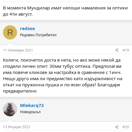
s
:
В момента Мундилар имат нелоши намаления за оптики
до 4ти август.
redsox
R
Редовен Потребител
11 Ноември 2021
#19
Колеги, поизчетох доста в нета, но ако може някой да
сподели личен опит: 30мм тубус оптика. Предполагам
има повече кликове за настройка в сравнение с 1инч.
Нещо друго има ли предимство като издържливост на
откат на пружинна пушка и по-ясен образ? Благодаря
предварително
Mlekarq72
Новодошъл
13 Януари 2023
#20