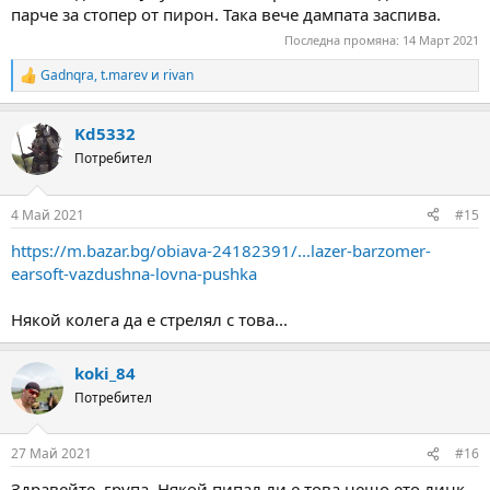
парче за стопер от пирон. Така вече дампата заспива.
Последна промяна:
14 Март 2021
Gadnqra
,
t.marev
и
rivan
R
e
a
Kd5332
c
t
Потребител
i
o
n
4 Май 2021
#15
s
:
https://m.bazar.bg/obiava-24182391/...lazer-barzomer-
earsoft-vazdushna-lovna-pushka
Някой колега да е стрелял с това...
koki_84
Потребител
27 Май 2021
#16
Здравейте, група. Някой пипал ли е това нещо,ето линк