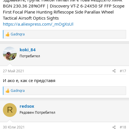
BGN 230.36 28%OFF | Discovery VT-Z 6-24X50 SF FFP Scope
First Focal Plane Hunting Riflescope Side Parallax Wheel
Tactical Airsoft Optics Sights
https://a.aliexpress.com/_mOgXsUl
Gadnqra
R
e
a
koki_84
c
t
Потребител
i
o
n
27 Май 2021
#17
s
:
И ако е, как се представя
Gadnqra
R
e
a
redsox
c
R
t
Редовен Потребител
i
o
n
30 Юли 2021
#18