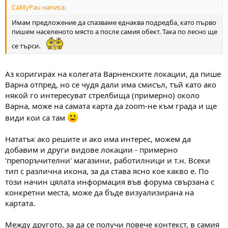
CaMyPau написа:
Имам предложение да спазваме еднаква подредба, като първо
пишем населеното място а после самия обект. Така по лесно ще
се търси.
Аз коригирах на колегата Варненските локации, да пише
Варна отпред, но се чудя дали има смисъл, тъй като ако
някой го интересуват стрелбища (примерно) около
Варна, може на самата карта да zoom-не към града и ще
види кои са там
Нататък ако решите и ако има интерес, можем да
добавим и други видове локации - примерно
'препоръчителни' магазини, работилници и т.н. Всеки
тип с различна икона, за да става ясно кое какво е. По
този начин цялата информация във форума свързана с
конкретни места, може да бъде визуализирана на
картата.
Между другото, за да се получи повече контекст, в самия