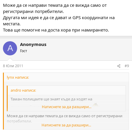
Може да се направи темата да се вижда само от
регистрирани потребители.
Другата ми идея е да се дават и GPS координати на
местата.
Това ще помогне на доста хора при намирането.
Anonymous
A
Гост
8 Юли 2011
#9
lynx написа:
andro написа:
Таман полицаите ще знаят къде да ходят на
проверки.Оставете поне някоя тайна явка!
Натиснете за да разшири...
Може да се направи темата да се вижда само от регистрирани
потребители.
Натиснете за да разшири...
Другата ми идея е да се дават и GPS координати на местата.
Това ще помогне на доста хора при намирането.