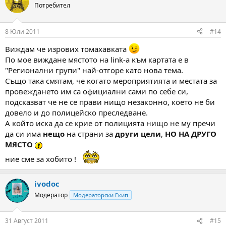
Потребител
8 Юли 2011
#14
Виждам че изрових томахавката
По мое виждане мястото на link-а към картата е в
"Регионални групи" най-отгоре като нова тема.
Също така смятам, че когато мероприятията и местата за
провеждането им са официални сами по себе си,
подсказват че не се прави нищо незаконно, което не би
довело и до полицейско преследване.
А който иска да се крие от полицията нищо не му пречи
да си има
нещо
на страни за
други цели
,
НО НА ДРУГО
МЯСТО
ние сме за хобито !
ivodoc
Модератор
Модераторски Екип
31 Август 2011
#15