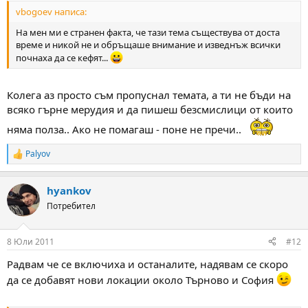
vbogoev написа:
На мен ми е странен факта, че тази тема съществува от доста
време и никой не и обръщаше внимание и изведнъж всички
почнаха да се кефят...
Колега аз просто съм пропуснал темата, а ти не бъди на
всяко гърне мерудия и да пишеш безсмислици от които
няма полза.. Ако не помагаш - поне не пречи..
Palyov
R
e
a
hyankov
c
t
Потребител
i
o
n
8 Юли 2011
#12
s
:
Радвам че се включиха и останалите, надявам се скоро
да се добавят нови локации около Търново и София