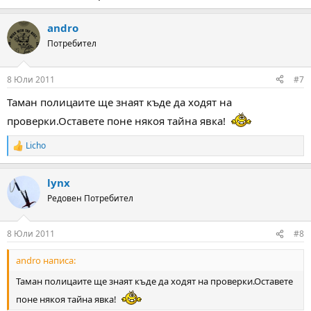
andro
Потребител
8 Юли 2011
#7
Таман полицаите ще знаят къде да ходят на
проверки.Оставете поне някоя тайна явка!
Licho
R
e
a
lynx
c
t
Редовен Потребител
i
o
n
8 Юли 2011
#8
s
:
andro написа:
Таман полицаите ще знаят къде да ходят на проверки.Оставете
поне някоя тайна явка!