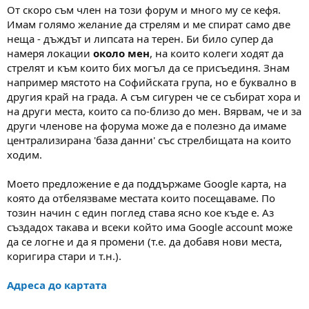
а
а
От скоро съм член на този форум и много му се кефя.
т
Имам голямо желание да стрелям и ме спират само две
а
неща - дъждът и липсата на терен. Би било супер да
намеря локации
около мен
, на които колеги ходят да
стрелят и към които бих могъл да се присъединя. Знам
например мястото на Софийската група, но е буквално в
другия край на града. А съм сигурен че се събират хора и
на други места, които са по-близо до мен. Вярвам, че и за
други членове на форума може да е полезно да имаме
централизирана 'база данни' със стрелбищата на които
ходим.
Моето предложение е да поддържаме Google карта, на
която да отбелязваме местата които посещаваме. По
тозин начин с един поглед става ясно кое къде е. Аз
създадох такава и всеки който има Google account може
да се логне и да я промени (т.е. да добавя нови места,
коригира стари и т.н.).
Адреса до картата