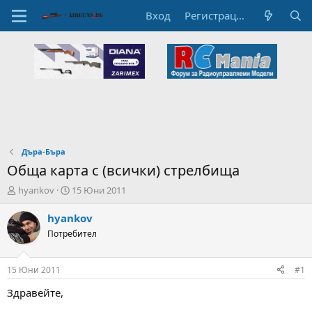
Вход
Регистрация
Дъра-Бъра
Обща карта с (всички) стрелбища
А
Н
hyankov
15 Юни 2011
в
а
т
ч
hyankov
о
а
Потребител
р
л
н
н
а
а
15 Юни 2011
#1
т
Д
е
а
Здравейте,
м
т