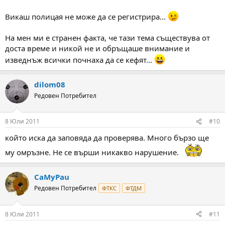
Викаш полицая не може да се регистрира...
На мен ми е странен факта, че тази тема съществува от
доста време и никой не и обръщаше внимание и
изведнъж всички почнаха да се кефят...
dilom08
Редовен Потребител
8 Юли 2011
#10
който иска да заповяда да проверява. Много бързо ще
му омръзне. Не се върши никакво нарушение.
CaMyPau
Редовен Потребител
ФТКС
ФТДМ
8 Юли 2011
#11