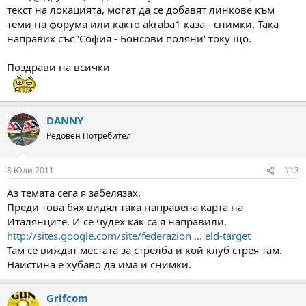
текст на локацията, могат да се добавят линкове към
теми на форума или както akraba1 каза - снимки. Така
направих със 'София - Бонсови поляни' току що.
Поздрави на всички
DANNY
Редовен Потребител
8 Юли 2011
#13
Аз темата сега я забелязах.
Преди това бях видял така направена карта на
Италянците. И се чудех как са я направили.
http://sites.google.com/site/federazion ... eld-target
Там се виждат местата за стрелба и кой клуб стрея там.
Наистина е хубаво да има и снимки.
Grifcom