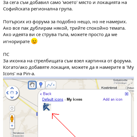
За сега съм добавил само 'моето' място и локацията на
Софийската регионална група.
Потърсих из форума за подобно нещо, но не намерих.
Ако все пак дублирам някой, трийте спокойно темата.
Ако идеята ви се струва тъпа, можете просто да ме
игнорирате
ПС
За иконка на стрелбищата съм взел картинка от форума.
Когато/ако добавяте локация, можете да я намерите в 'My
Icons' на Pin-а.