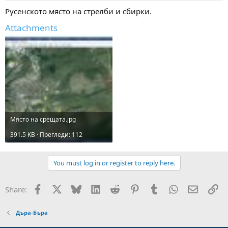
Русенското място на стрелби и сбирки.
Attachments
Място на срещата.jpg
391.5 KB · Прегледи: 112
You must log in or register to reply here.
Facebook
X
Bluesky
LinkedIn
Reddit
Pinterest
Tumblr
WhatsApp
Email
Вм
Share:
Дъра-Бъра