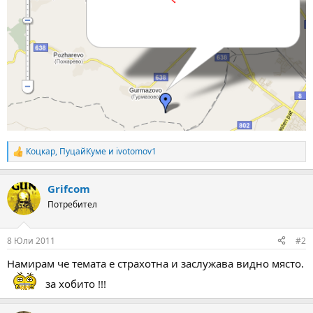
Коцкар
,
ПуцайКуме
и
ivotomov1
R
e
a
Grifcom
c
t
Потребител
i
o
n
8 Юли 2011
#2
s
:
Намирам че темата е страхотна и заслужава видно място.
за хобито !!!