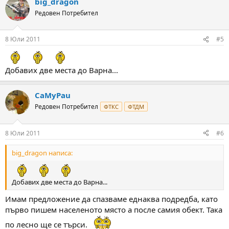
big_dragon
Редовен Потребител
8 Юли 2011
#5
Добавих две места до Варна...
CaMyPau
Редовен Потребител
ФТКС
ФТДМ
8 Юли 2011
#6
big_dragon написа:
Добавих две места до Варна...
Имам предложение да спазваме еднаква подредба, като
първо пишем населеното място а после самия обект. Така
по лесно ще се търси.