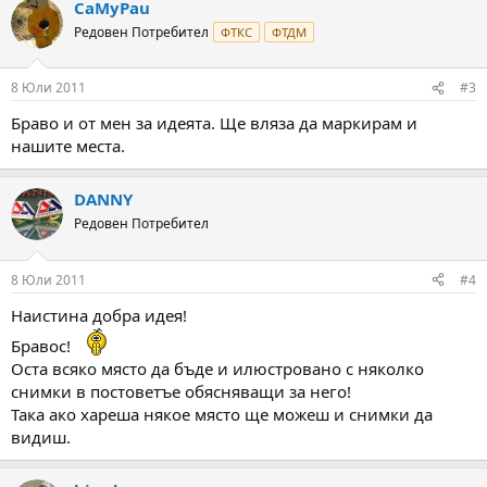
CaMyPau
Редовен Потребител
ФТКС
ФТДМ
8 Юли 2011
#3
Браво и от мен за идеята. Ще вляза да маркирам и
нашите места.
DANNY
Редовен Потребител
8 Юли 2011
#4
Наистина добра идея!
Бравос!
Оста всяко място да бъде и илюстровано с няколко
снимки в постоветъе обясняващи за него!
Така ако хареша някое място ще можеш и снимки да
видиш.