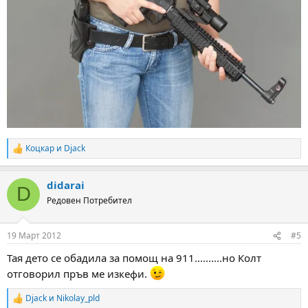
Коцкар
и
Djack
R
e
a
didarai
c
D
t
Редовен Потребител
i
o
n
19 Март 2012
#5
s
:
Тая дето се обадила за помощ на 911..........но Колт
отговорил пръв ме изкефи.
Djack
и
Nikolay_pld
R