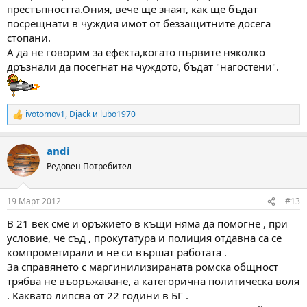
престъпността.Ония, вече ще знаят, как ще бъдат
посрещнати в чуждия имот от беззащитните досега
стопани.
А да не говорим за ефекта,когато първите няколко
дръзнали да посегнат на чуждото, бъдат "нагостени".
ivotomov1
,
Djack
и
lubo1970
R
e
a
andi
c
t
Редовен Потребител
i
o
n
19 Март 2012
#13
s
:
В 21 век сме и оръжието в къщи няма да помогне , при
условие, че съд , прокутатура и полиция отдавна са се
компрометирали и не си вършат работата .
За справянето с маргинилизираната ромска общност
трябва не въоръжаване, а категорична политическа воля
. Каквато липсва от 22 години в БГ .