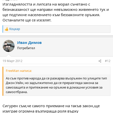
Изгладнялостта и липсата на морал съчетано с
безнаказаност ще направи невъзможно живеенето тук и
ще подтикне населението към беззаконите оръжия.
Останалите ще се изселят.
Коцкар
R
e
a
Иван Димов
c
t
Потребител
i
o
n
19 Март 2012
#12
s
:
FreeMan написа:
Аз съм против народа да се разкарва въоръжен по улиците тип
Джон Уейн, но задължително да се преразгледа закона за
самозащита и притежание на оръжие в домашни условия за
самоотбрана.
Сигурен съм,че самото приемане на такъв закон,ще
изиграе огромна възпираща роля върху