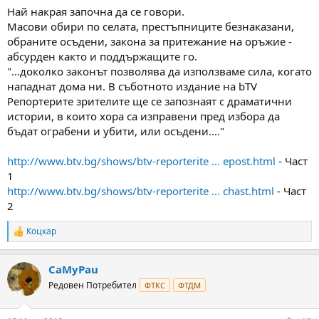
а
а
Най накрая започна да се говори.
т
Масови обири по селата, престъпниците безнаказани,
а
обраните осъдени, закона за притежание на оръжие -
абсурден както и поддържащите го.
"...доколко законът позволява да използваме сила, когато
нападнат дома ни. В съботното издание на bTV
Репортерите зрителите ще се запознаят с драматични
истории, в които хора са изправени пред избора да
бъдат ограбени и убити, или осъдени...."
http://www.btv.bg/shows/btv-reporterite ... epost.html
- Част
1
http://www.btv.bg/shows/btv-reporterite ... chast.html
- Част
2
Коцкар
R
e
a
CaMyPau
c
t
Редовен Потребител
ФТКС
ФТДМ
i
o
n