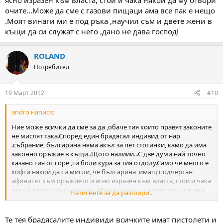
ясно изразен към власта, стои и чака някой да му отвори
очите...Може да сме с газови пищаци ама все пак е нещо
.Моят винаги ми е под ръка ,научил съм и двете жени в
къщи да си служат с него ,дано не дава господ!
ROLAND
Потребител
19 Март 2012
#10
andro написа:
Ние може всички да сме за да ,обаче тия които правят законите
не мислят така.Според един брадясал индивид от нар
.събрание, българина няма акъл за пет стотинки, камо да има
законно оръжие в къщи..Щото налиии...С две думи най точно
казано тия от горе ,ги боли кура за тия отдолу.Само че много е
кофти някой да си мисли, че българина ,имащ подчертан
афинитет към оръжието и ясно изразен към власта, стои и чака
някой да му отвори очите...Може да сме с газови пищаци ама
Натиснете за да разшири...
все пак е нещо .Моят винаги ми е под ръка ,научил съм и двете
жени в къщи да си служат с него ,дано не дава господ!
Те тея брадясалите индивиди всичките имат пистолети и