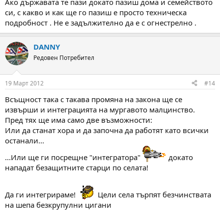
Ако държавата те пази докато пазиш дома и семейството
си, с какво и как ще го пазиш е просто техническа
подробност . Не е задължително да е с огнестрелно .
DANNY
Редовен Потребител
19 Март 2012
#14
Всъщност така с такава промяна на закона ще се
извърши и интеграцията на мургавото малцинство.
Пред тях ще има само две възможности:
Или да станат хора и да започна да работят като всички
останали...
...Или ще ги посрещне "интегратора"
докато
нападат безащитните старци по селата!
Да ги интегрираме!
Цели села търпят безчинствата
на шепа безкрупулни цигани