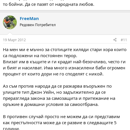
то бойни. Да се пазят от народната любов.
FreeMan
Редовен Потребител
19 Март 2012
#11
На мен ми е мъчно за стотиците хиляди стари хора които
са подложени на постоянен терор.
Влизат им в къщите и ги крадат най-безочливо, често ги
и бият и насилват. Има много изнасилени баби огромен
процент от които дори не го споделят с никой.
Аз съм против народа да се разкарва въоръжен по
улиците тип Джон Уейн, но задължително да се
преразгледа закона за самозащита и притежание на
оръжие в домашни условия за самоотбрана.
В противен случай просто не можем да си представим
как престъпността може да се развие в следващите 5
години.