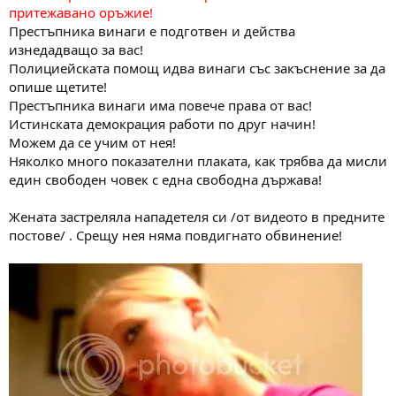
притежавано оръжие!
Престъпника винаги е подготвен и действа
изнедадващо за вас!
Полициейската помощ идва винаги със закъснение за да
опише щетите!
Престъпника винаги има повече права от вас!
Истинската демокрация работи по друг начин!
Можем да се учим от нея!
Няколко много показателни плаката, как трябва да мисли
един свободен човек с една свободна държава!
Жената застреляла нападетеля си /от видеото в предните
постове/ . Срещу нея няма повдигнато обвинение!