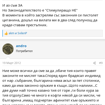
И аз съм ЗА
Но Законодателството е "Стимулиращо НЕ"
В момента в който застрелям със законния си пистолет
циганина, дошъл на вилата ми в два след полунощ да
краде-ставам престъпник.
akm
и
SvilenP
R
e
a
andro
c
t
Потребител
i
o
n
19 Март 2012
#9
s
:
Ние може всички да сме за да ,обаче тия които правят
законите не мислят така.Според един брадясал индивид
от нар .събрание, българина няма акъл за пет стотинки,
камо да има законно оръжие в къщи..Щото налиии...С
две думи най точно казано тия от горе ,ги боли кура за
тия отдолу.Само че много е кофти някой да си мисли, че
българина ,имащ подчертан афинитет към оръжието и