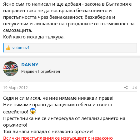
Ясно съм го написал и ще добавя - закона в България е
направен така че да насърчава беззаконието и
престъпността чрез безнаказаност, безхаберие и
непукизъм и лишаване на гражданите от възможност за
самозащита.
Кой както иска да тълкува.
ivotomov1
R
e
a
DANNY
c
t
Редовен Потребител
i
o
n
19 Март 2012
#4
s
:
Седя и си мисля, че ние нямаме никакви права!
Ние нямаме право да защитим себеси и своето
семейство!
Престъпника не се интересува от легализирането на
оръжието!
Той винаги напада с незаконо оръжие!
Всички престъпления се извършват с незаконо