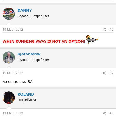
e
a
DANNY
c
t
Редовен Потребител
i
o
n
19 Март 2012
#6
s
:
WHEN RUNNING AWAY IS NOT AN OPTION!
njatanasow
Редовен Потребител
19 Март 2012
#7
Аз също съм ЗА
ROLAND
Потребител
19 Март 2012
#8