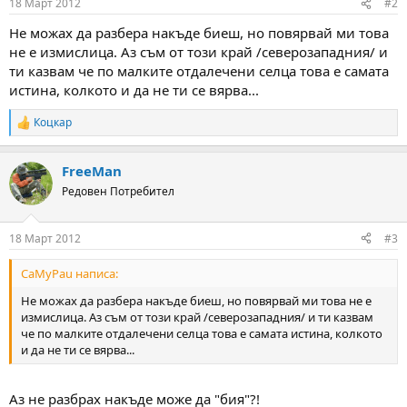
18 Март 2012
#2
s
:
Не можах да разбера накъде биеш, но повярвай ми това
не е измислица. Аз съм от този край /северозападния/ и
ти казвам че по малките отдалечени селца това е самата
истина, колкото и да не ти се вярва...
Коцкар
R
e
a
FreeMan
c
t
Редовен Потребител
i
o
n
18 Март 2012
#3
s
:
CaMyPau написа:
Не можах да разбера накъде биеш, но повярвай ми това не е
измислица. Аз съм от този край /северозападния/ и ти казвам
че по малките отдалечени селца това е самата истина, колкото
и да не ти се вярва...
Аз не разбрах накъде може да "бия"?!