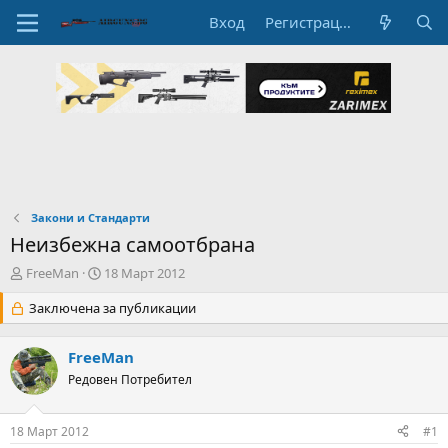
Вход
Регистрация
Закони и Стандарти
Неизбежна самоотбрана
А
Н
FreeMan
18 Март 2012
в
а
т
Заключена за публикации
ч
о
а
р
л
FreeMan
н
н
а
Редовен Потребител
а
т
Д
е
а
18 Март 2012
#1
м
т