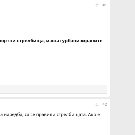
#1
 спортни стрелбища, извън урбанизираните
#2
ва наредба, са се правили стрелбищата. Ако е