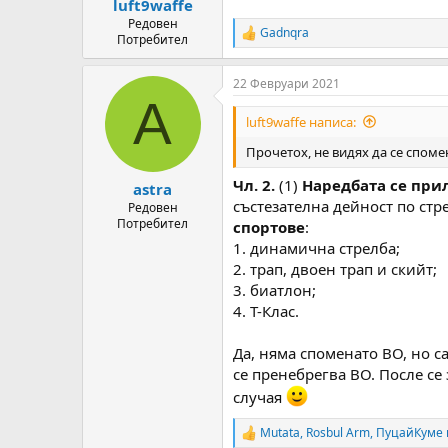
luft9waffe
Редовен
Gadnqra
R
Потребител
e
a
22 Февруари 2021
c
A
t
i
luft9waffe написа:
o
n
Прочетох, не видях да се споме
s
:
Чл. 2.
(1)
Наредбата се при
astra
състезателна дейност по ст
Редовен
Потребител
спортове
:
1. динамична стрелба;
2. трап, двоен трап и скийт;
3. биатлон;
4. Т-Клас.
Да, няма споменато ВО, но с
се пренебрегва ВО. После се 
случая
Mutata
,
Rosbul Arm
,
ПуцайКуме
R