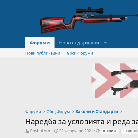
Форуми
Ново съдържание
Нови публикации
Търси Форуми
Форуми
Общ Форум
Закони и Стандарти
Наредба за условията и реда 
А
Н
T
Rosbul Arm
22 Февруари 2021
открито
спортни
в
а
a