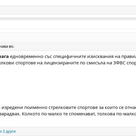
нава во.
лага
едновременно със специфичните изисквания на прави
релкови спортове на лицензираните по смисъла на ЗФВС сп
а изредени поименно стрелковите спортове за които се отна
зарадвах. Колкото по-малко те споменават, толкова по-малко
и 3 други