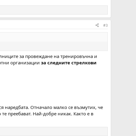
#3
лниците за провеждане на тренировъчна и
ортни организации
за следните стрелкови
ся наредбата. Отначало малко се възмутих, че
 те преебават. Най-добре никак. Както е в