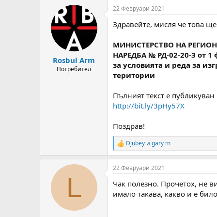
т
ч
g
22 Февруари 2021
о
а
s
р
л
Здравейте, мисля че това ще
н
н
а
а
МИНИСТЕРСТВО НА РЕГИО
т
Д
НАРЕДБА № РД-02-20-3 от 1 
е
а
Rosbul Arm
за условията и реда за и
м
т
Потребител
територии
а
а
т
а
Пълният текст е публикуван 
http://bit.ly/3pHy57X
Поздрав!
Djubey
и
gary m
R
e
a
22 Февруари 2021
c
L
t
Чак полезно. Прочетох, не ви
i
o
имало такава, какво и е бил
n
s
: