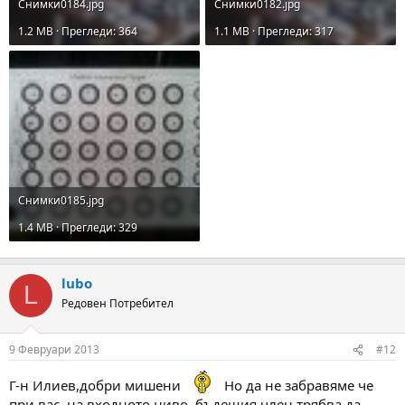
Снимки0184.jpg
Снимки0182.jpg
1.2 MB · Прегледи: 364
1.1 MB · Прегледи: 317
Снимки0185.jpg
1.4 MB · Прегледи: 329
lubo
L
Редовен Потребител
9 Февруари 2013
#12
Г-н Илиев,добри мишени
Но да не забравяме че
при вас ,на входното ниво, бъдещия член трябва да