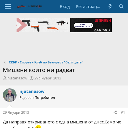
Вход
Регистрация
СКБР - Спортен Клуб по Бенчрест "Селяците"
Мишени които ни радват
А
Н
njatanasow
29 Януари 2013
в
а
т
ч
njatanasow
о
а
Редовен Потребител
р
л
н
н
а
а
29 Януари 2013
#1
т
Д
е
а
Да направя откриването с една мишена от днес.Само че
м
т