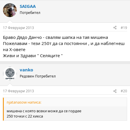
a
SAIGAA
c
t
Потребител
i
o
n
17 Февруари 2013
#19
s
:
Браво Дядо Данчо - свалям шапка на тая мишена
Пожелавам - тези 250т да са постоянни , и да наблегнеш
на Х-овете
Живи и Здрави " Селяците "
vanko
Редовен Потребител
17 Февруари 2013
#20
njatanasow написа:
мишена с която всеки може да се гордее
250 точки с 22 хикса