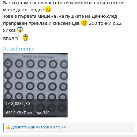
Ванко,щом настояваш ето ти и мишена с която всеки
може да се гордее
Това е първата мишена ,на пушката на Данчо,след
преправен приклад и скъсена цев
250 точки с 22
хикса
БРАВО
Attachments
IMG_0839.JPG
652.9 KB · Прегледи: 349
Димиттър Димитров
и
emci74
R
e