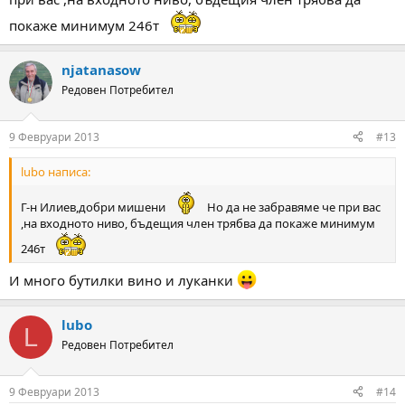
покаже минимум 246т
njatanasow
Редовен Потребител
9 Февруари 2013
#13
lubo написа:
Г-н Илиев,добри мишени
Но да не забравяме че при вас
,на входното ниво, бъдещия член трябва да покаже минимум
246т
И много бутилки вино и луканки
lubo
L
Редовен Потребител
9 Февруари 2013
#14