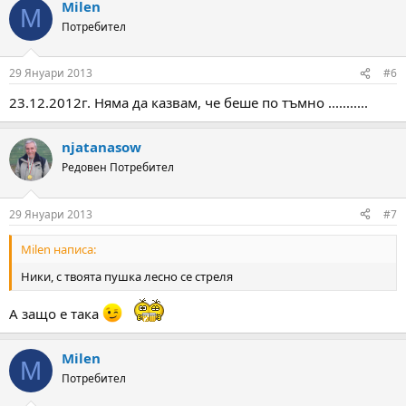
Milen
M
Потребител
29 Януари 2013
#6
23.12.2012г. Няма да казвам, че беше по тъмно ...........
njatanasow
Редовен Потребител
29 Януари 2013
#7
Milen написа:
Ники, с твоята пушка лесно се стреля
А защо е така
Milen
M
Потребител