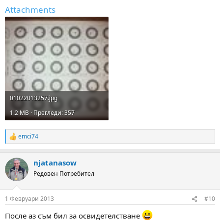
Attachments
01022013257.jpg
1.2 MB · Прегледи: 357
emci74
R
e
a
njatanasow
c
t
Редовен Потребител
i
o
n
1 Февруари 2013
#10
s
:
После аз съм бил за освидетелстване