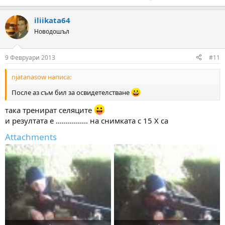
iliikata64
Новодошъл
9 Февруари 2013
#11
njatanasow написа:
После аз съм бил за освидетелстване
така тренират селяците
и резултата е ................ на снимката с 15 Х са
Attachments