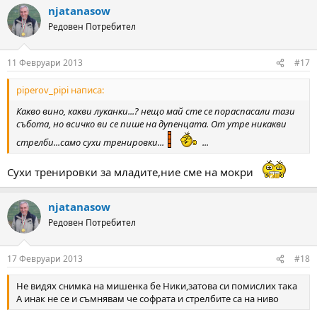
njatanasow
Редовен Потребител
11 Февруари 2013
#17
piperov_pipi написа:
Какво вино, какви луканки...? нещо май сте се пораспасали тази
събота, но всичко ви се пише на дупенцата. От утре никакви
стрелби...само сухи тренировки...
...
Сухи тренировки за младите,ние сме на мокри
njatanasow
Редовен Потребител
17 Февруари 2013
#18
Не видях снимка на мишенка бе Ники,затова си помислих така
А инак не се и съмнявам че софрата и стрелбите са на ниво