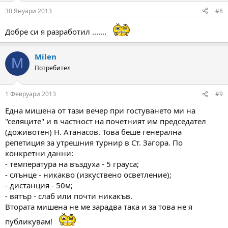
30 Януари 2013
#8
Добре си я разработил .......
Milen
M
Потребител
1 Февруари 2013
#9
Една мишена от тази вечер при гостуването ми на
"селяците" и в частност на почетният им председател
(доживотен) Н. Атанасов. Това беше генерална
репетиция за утрешния турнир в Ст. Загора. По
конкретни данни:
- температура на въздуха - 5 грауса;
- слънце - никакво (изкуствено осветление);
- дистанция - 50м;
- вятър - слаб или почти никакъв.
Втората мишена не ме зарадва така и за това не я
публикувам!