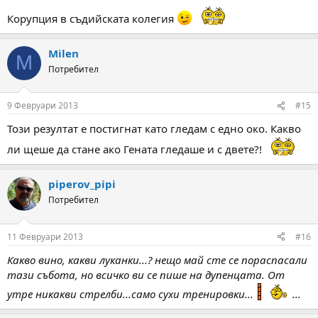
Корупция в съдийската колегия
Milen
M
Потребител
9 Февруари 2013
#15
Този резултат е постигнат като гледам с едно око. Какво
ли щеше да стане ако Гената гледаше и с двете?!
piperov_pipi
Потребител
11 Февруари 2013
#16
Какво вино, какви луканки...? нещо май сте се пораспасали
тази събота, но всичко ви се пише на дупенцата. От
утре никакви стрелби...само сухи тренировки...
...