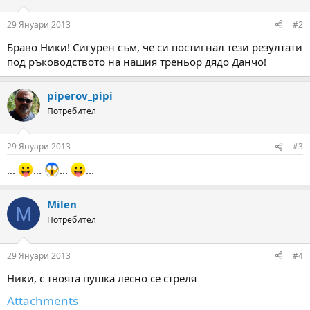
o
n
29 Януари 2013
#2
s
:
Браво Ники! Сигурен съм, че си постигнал тези резултати
под ръководството на нашия треньор дядо Данчо!
piperov_pipi
Потребител
29 Януари 2013
#3
...
...
...
...
Milen
M
Потребител
29 Януари 2013
#4
Ники, с твоята пушка лесно се стреля
Attachments