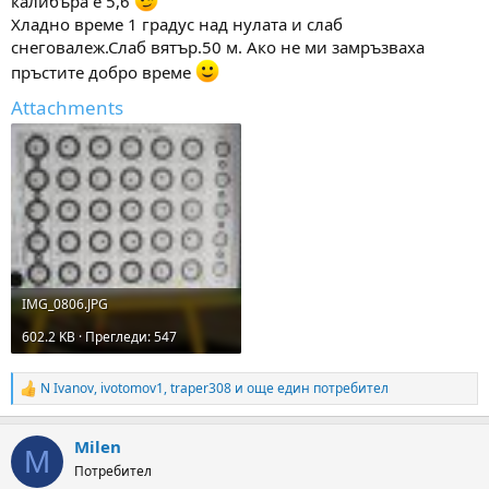
калибъра е 5,6
а
а
Хладно време 1 градус над нулата и слаб
т
а
снеговалеж.Слаб вятър.50 м. Ако не ми замръзваха
пръстите добро време
Attachments
IMG_0806.JPG
602.2 KB · Прегледи: 547
N Ivanov
,
ivotomov1
,
traper308
и още един потребител
R
e
a
Milen
c
M
t
Потребител
i