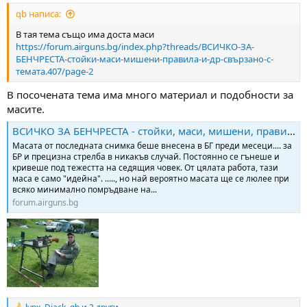
:
qb написа:
В тая тема също има доста маси
https://forum.airguns.bg/index.php?threads/ВСИЧКО-ЗА-
БЕНЧРЕСТА-стойки-маси-мишени-правила-и-др-свързано-с-
темата.407/page-2
В посочената тема има много материал и подобности за
масите.
ВСИЧКО ЗА БЕНЧРЕСТА - стойки, маси, мишени, правила и др. свързано с темата.
Масата от последната снимка беше внесена в БГ преди месеци.... за
БР и прецизна стрелба в никакъв случай. Постоянно се гънеше и
кривеше под тежестта на седящия човек. От цялата работа, тази
маса е само "идейна". ....., но най вероятно масата ще се люлее при
всяко минимално помръдване на...
forum.airguns.bg