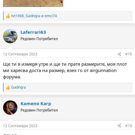
tvt1968
,
Gadnqra
и
emci74
R
e
a
Laferrari63
c
t
Редовен Потребител
i
o
n
12 Септември 2023
#18
s
:
Ще ти я измеря утре и ще ти пратя размерите, моя плот
ми харесва доста на размер, взех го от airgunnation
форума.
Gadnqra
R
e
a
Kameno Karp
c
t
Редовен Потребител
i
o
n
12 Септември 2023
#19
s
: