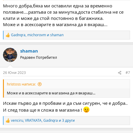
Много добра,бяха ми оставили една за временно
ползване....разпъва се за минутка,доста стабилна не се
клати и може да стой постоянно в багажника.
Може и в асексоарите в магазина да я вкараш...
Gadnqra
,
michorovm
и
shaman
R
e
a
shaman
c
t
Редовен Потребител
i
o
n
26 Юни 2023
#7
s
:
hristoss написа:
Може и в асексоарите в магазина да я вкараш...
Искам първо да я пробвам и да съм сигурен, че е добра..
И след това ще я сложа в магазина !
venciru
,
VRATKATA
,
Gadnqra
и 3 други
R
e
a