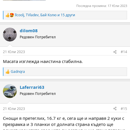
Последна промяна:
17 Юли 2023
llcoolj
,
TVladev
,
Бай Колю
и 15 други
R
e
a
dilom08
c
t
Редовен Потребител
i
o
n
21 Юли 2023
#14
s
:
Масата изглежда наистина стабилна.
Gadnqra
R
e
a
Laferrari63
c
t
Редовен Потребител
i
o
n
21 Юли 2023
#15
s
:
Снощи я претеглих, 16.7 кг е, сега ще и направя 2 куки с
презрамка и 3 планки от долната страна където ще