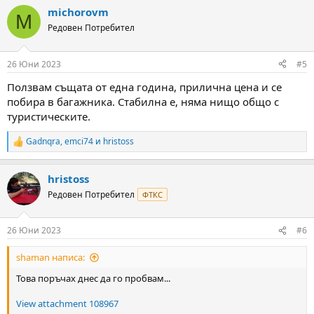
a
michorovm
c
M
t
Редовен Потребител
i
o
n
26 Юни 2023
#5
s
:
Ползвам същата от една година, прилична цена и се
побира в багажника. Стабилна е, няма нищо общо с
туристическите.
Gadnqra
,
emci74
и
hristoss
R
e
a
hristoss
c
t
Редовен Потребител
ФТКС
i
o
n
26 Юни 2023
#6
s
:
shaman написа:
Това поръчах днес да го пробвам...
View attachment 108967