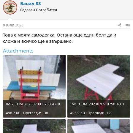
Васил 83
c
t
Редовен Потребител
i
o
n
9 Юли 2023
#8
s
:
Това е моята самоделка. Остана още един болт да и
сложа и всичко ще е звършено.
Attachments
IMG_COM_20230709_0750_42_8740.jpg
IMG_COM_20230709_0750_43_1273.jpg
498.7 KB · Прегледи: 138
496.9 KB · Прегледи: 129