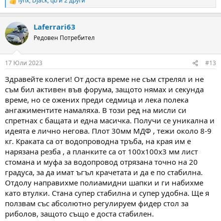
lynx
,
Djack
,
qb
и 2 други
R
e
a
Laferrari63
c
t
Редовен Потребител
i
o
n
17 Юли 2023
#13
s
:
Здравейте колеги! От доста време не съм стрелял и не
съм бил активен във форума, защото нямах и секунда
време, но се ожених преди седмица и лека полека
ангажиментите намаляха. В този ред на мисли си
спретнах с бащата и една масичка. Получи се уникална и
идеята е лично негова. Плот 30мм МДФ , тежи около 8-9
кг. Краката са от водопроводна тръба, на края им е
нарязана резба , а планките са от 100х100х3 мм лист
стомана и муфа за водопровод отрязана точно на 20
градуса, за да имат ъгъл крачетата и да е по стабилна.
Отдолу направихме полиамидни шапки и ги набихме
като втулки. Стана супер стабилна и супер удобна. Ще я
ползвам със абсолютно регулируем фидер стол за
риболов, защото също е доста стабилен.