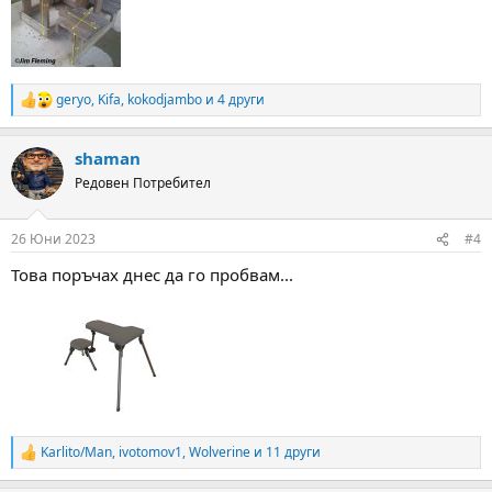
geryo
,
Kifa
,
kokodjambo
и 4 други
R
e
a
shaman
c
t
Редовен Потребител
i
o
n
26 Юни 2023
#4
s
:
Това поръчах днес да го пробвам...
Karlito/Man
,
ivotomov1
,
Wolverine
и 11 други
R
e