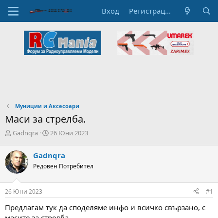
Вход
Регистрация
Муниции и Аксесоари
Маси за стрелба.
А
Н
Gadnqra
26 Юни 2023
в
а
т
ч
Gadnqra
о
а
Редовен Потребител
р
л
н
н
а
а
26 Юни 2023
#1
т
Д
е
а
Предлагам тук да споделяме инфо и всичко свързано, с
м
т
масите за стрелба.