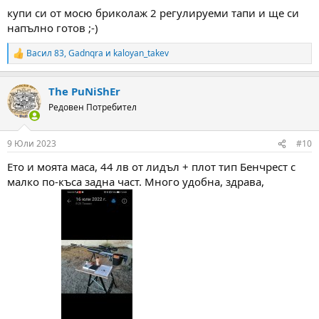
купи си от мосю бриколаж 2 регулируеми тапи и ще си
напълно готов ;-)
Васил 83
,
Gadnqra
и
kaloyan_takev
R
e
a
The PuNiShEr
c
t
Редовен Потребител
i
o
n
9 Юли 2023
#10
s
:
Ето и моята маса, 44 лв от лидъл + плот тип Бенчрест с
малко по-къса задна част. Много удобна, здрава,