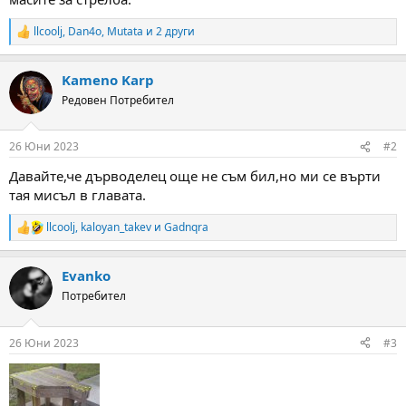
а
а
т
llcoolj
,
Dan4o
,
Mutata
и 2 други
а
R
e
a
Kameno Karp
c
t
Редовен Потребител
i
o
n
26 Юни 2023
#2
s
:
Давайте,че дърводелец още не съм бил,но ми се върти
тая мисъл в главата.
llcoolj
,
kaloyan_takev
и
Gadnqra
R
e
a
Evanko
c
t
Потребител
i
o
n
26 Юни 2023
#3
s
: