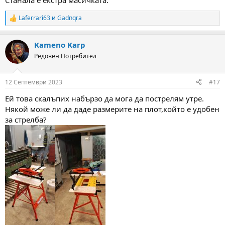
Станала е екстра масичката.
Laferrari63
и
Gadnqra
R
e
a
Kameno Karp
c
t
Редовен Потребител
i
o
n
12 Септември 2023
#17
s
:
Ей това скалъпих набързо да мога да пострелям утре.
Някой може ли да даде размерите на плот,който е удобен
за стрелба?