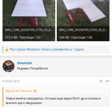
IMG_COM_20230709_0750_43_0792.jpg
IMG_COM_20230709_0750_43_0331.jpg
572.5 KB · Прегледи: 133
504 KB · Прегледи: 136
The Captain Mladenov
,
Makro
,
kokodjambo
и 7 други
R
e
a
shaman
c
t
Редовен Потребител
i
o
n
9 Юли 2023
#9
s
:
Васил 83 написа:
Това е моята самоделка. Остана още един болт да и сложа и
всичко ще е звършено.