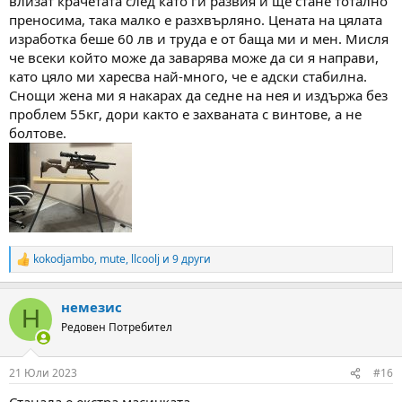
влизат крачетата след като ги развия и ще стане тотално
преносима, така малко е разхвърляно. Цената на цялата
изработка беше 60 лв и труда е от баща ми и мен. Мисля
че всеки който може да заварява може да си я направи,
като цяло ми харесва най-много, че е адски стабилна.
Снощи жена ми я накарах да седне на нея и издържа без
проблем 55кг, дори както е захваната с винтове, а не
болтове.
kokodjambo
,
mute
,
llcoolj
и 9 други
R
e
a
немезис
c
Н
t
Редовен Потребител
i
o
n
21 Юли 2023
#16
s
: