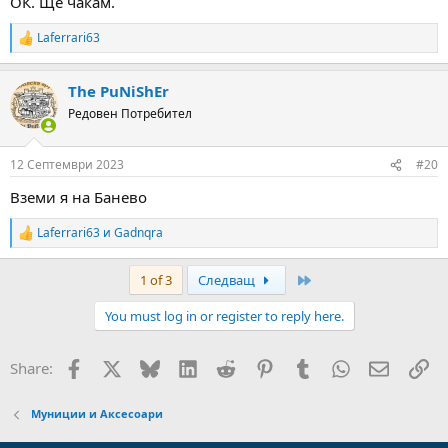
ОК. Ще чакам.
Laferrari63
R
e
a
The PuNiShEr
c
t
Редовен Потребител
i
o
n
12 Септември 2023
#20
s
:
Вземи я на Банево
Laferrari63
и
Gadnqra
R
e
a
Last
1 of 3
Следващ
c
t
You must log in or register to reply here.
i
o
n
Facebook
X
Bluesky
LinkedIn
Reddit
Pinterest
Tumblr
WhatsApp
Email
Вм
Share:
s
:
Муниции и Аксесоари