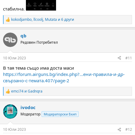
стабилна.
kokodjambo
,
llcoolj
,
Mutata
и 6 други
R
e
a
qb
c
t
Редовен Потребител
i
o
n
10 Юли 2023
#11
s
:
В тая тема също има доста маси
https://forum.airguns.bg/index.php?...ени-правила-и-др-
свързано-с-темата.407/page-2
emci74
и
Gadnqra
R
e
a
ivodoc
c
t
Модератор
Модераторски Екип
i
o
n
10 Юли 2023
#12
s