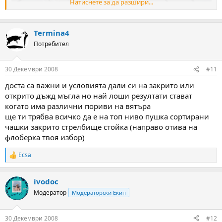
Натиснете за да разшири...
Termina4
Потребител
30 Декември 2008
#11
доста са важни и условията дали си на закрито или
5 изстрела.
открито дъжд мъгла но най лоши резултати стават
когато има различни пориви на вятъра
ще ти трябва всичко да е на топ ниво пушка сортирани
чашки закрито стрелбище стойка (направо отива на
флоберка твоя избор)
Ecsa
R
e
a
ivodoc
c
t
Модератор
Модераторски Екип
i
o
n
30 Декември 2008
#12
s