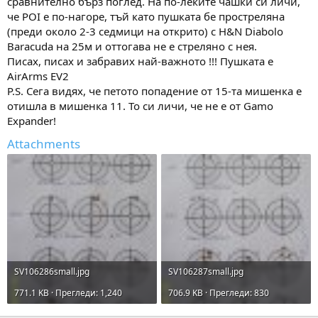
сравнително бърз поглед. На по-леките чашки си личи,
че POI е по-нагоре, тъй като пушката бе простреляна
(преди около 2-3 седмици на открито) с H&N Diabolo
Baracuda на 25м и оттогава не е стреляно с нея.
Писах, писах и забравих най-важното !!! Пушката е
AirArms EV2
P.S. Сега видях, че петото попадение от 15-та мишенка е
отишла в мишенка 11. То си личи, че не е от Gamo
Expander!
Attachments
SV106286small.jpg
SV106287small.jpg
771.1 KB · Прегледи: 1,240
706.9 KB · Прегледи: 830