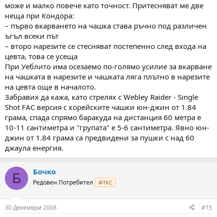
може и малко повече като точност. Притесняват ме две
неща при Кондора:
– първо вкарването на чашка става ръчно под различен
ъгъл всеки път
– второ нарезите се стесняват постепенно след входа на
цевта, това се усеща
При Уеблито има осезаемо по-голямо усилие за вкарване
на чашката в нарезите и чашката ляга плътно в нарезите
на цевта още в началото.
Забравих да кажа, като стрелях с Webley Raider - Single
Shot FAC версия с корейските чашки юн-джин от 1.84
грама, спада спрямо баракуда на дистанция 60 метра е
10-11 сантиметра и "групата" е 5-6 сантиметра. Явно юн-
джин от 1.84 грама са предвидени за пушки с над 60
джаула енергия.
Бочко
Б
Редовен Потребител
ФТКС
30 Декември 2008
#15