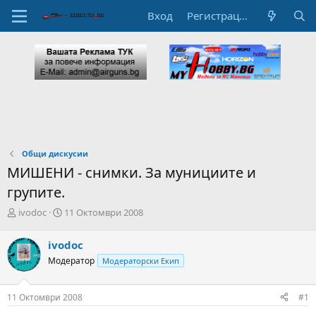
Вход
Регистрация
Общи дискусии
МИШЕНИ - снимки. За мунициите и
групите.
А
Н
ivodoc
11 Октомври 2008
в
а
т
ч
ivodoc
о
а
Модератор
Модераторски Екип
р
л
н
н
а
а
11 Октомври 2008
#1
т
Д
е
а