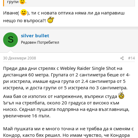
групи
.
Иване(
), ти с новата оптика няма ли да направиш
нещо по въпроса?!
silver bullet
S
Редовен Потребител
30 Декември 2008
#14
Преди два дни стрелях с Webley Raider Single Shot на
дистанция 60 метра. Групата от 2 сантиметра беше от 4-
ри изстрела, имаше една група от 2.4 сантиметра от 5
изстрела, и доста групи от 5 изстрела по 3 сантиметра.
Ама бая се изпотих от напрежение, въпреки студа
Ъгъл на стрелбата, около 20 градуса от високо към
ниско. Седнал пушката подпряна на една възглавница,
увеличение 16 пъти.
Май пушката ми е много точна и не трябва да я сменям с
Кондор, както бях решил. Но имам чувство, че Кондора