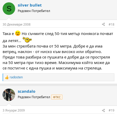
silver bullet
S
Редовен Потребител
30 Декември 2008
#18
Така е
Но съчмите след 50-тия метър понякога почват
да летят...
За мен стрелбата почва от 50 метра. Добре е да има
ветрец, наклон - от ниско към високо или обратно.
Преди това разбира се пушката е добре да се простреля
на 50 метра при тихо време. Маскимума който може да
се постигне с една пушка и максимума на стрелеца.
radosten
R
e
a
scandalo
c
t
Редовен Потребител
ФТКС
i
o
n
3 Януари 2009
#19
s
: