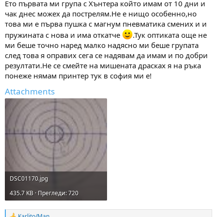
Ето първата ми група с Хънтера който имам от 10 дни и
чак днес можех да пострелям.Не е нищо особенно,но
това ми е първа пушка с магнум пневматика смених и и
пружината с нова и има откатче
.Тук оптиката още не
ми беше точно наред малко надясно ми беше групата
след това я оправих сега се надявам да имам и по добри
резултати.Не се смейте на мишената драсках я на ръка
понеже нямам принтер тук в софия ми е!
Attachments
DSC01170.jpg
435.7 KB · Прегледи: 720
Karlito/Man