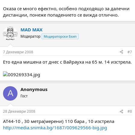
Оказа се много ефектно, особено подходящо за далечни
дистанции, понеже попадението се вижда отлично.
MAD MAX
Модератор
Модераторски Екип
7 Декември 2008
#7
Ето една мишена от днес с Вайрауха на 65 м. 14 изстрела.
Anonymous
A
Гост
28 Декември 2008
#8
AT44-10 , 30 метра(мерени) 110 бара , 10 изстрела
http://media.snimka.bg/1687/009629566-big.jpg