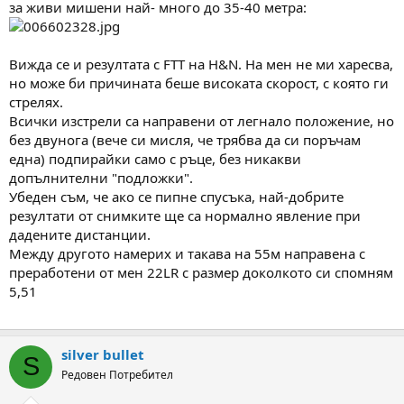
за живи мишени най- много до 35-40 метра:
Вижда се и резултата с FTT на H&N. На мен не ми харесва,
но може би причината беше високата скорост, с която ги
стрелях.
Всички изстрели са направени от легнало положение, но
без двунога (вече си мисля, че трябва да си поръчам
една) подпирайки само с ръце, без никакви
допълнителни "подложки".
Убеден съм, че ако се пипне спусъка, най-добрите
резултати от снимките ще са нормално явление при
дадените дистанции.
Между другото намерих и такава на 55м направена с
преработени от мен 22LR с размер доколкото си спомням
5,51
silver bullet
S
Редовен Потребител