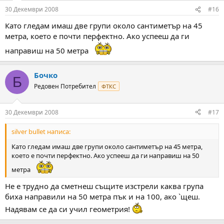
30 Декември 2008
#16
Като гледам имаш две групи около сантиметър на 45
метра, което е почти перфектно. Ако успееш да ги
направиш на 50 метра
Бочко
Б
Редовен Потребител
ФТКС
30 Декември 2008
#17
silver bullet написа:
Като гледам имаш две групи около сантиметър на 45 метра,
което е почти перфектно. Ако успееш да ги направиш на 50
метра
Не е трудно да сметнеш същите изстрели каква група
биха направили на 50 метра пък и на 100, ако `щеш.
Надявам се да си учил геометрия!