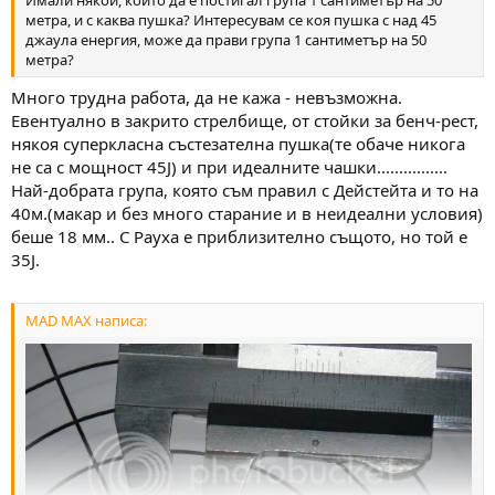
Имали някой, който да е постигал група 1 сантиметър на 50
метра, и с каква пушка? Интересувам се коя пушка с над 45
джаула енергия, може да прави група 1 сантиметър на 50
метра?
Много трудна работа, да не кажа - невъзможна.
Евентуално в закрито стрелбище, от стойки за бенч-рест,
някоя суперкласна състезателна пушка(те обаче никога
не са с мощност 45J) и при идеалните чашки................
Най-добрата група, която съм правил с Дейстейта и то на
40м.(макар и без много старание и в неидеални условия)
беше 18 мм.. С Рауха е приблизително същото, но той е
35J.
MAD MAX написа: