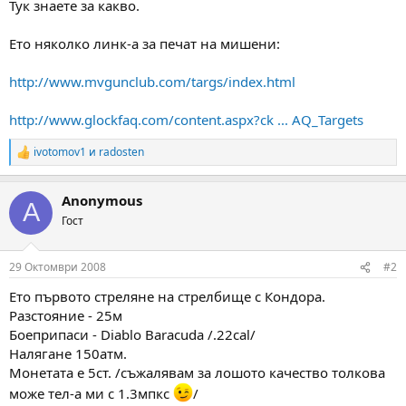
Тук знаете за какво.
м
т
а
а
Ето няколко линк-а за печат на мишени:
т
а
http://www.mvgunclub.com/targs/index.html
http://www.glockfaq.com/content.aspx?ck ... AQ_Targets
ivotomov1
и
radosten
R
e
a
Anonymous
c
A
t
Гост
i
o
n
29 Октомври 2008
#2
s
:
Ето първото стреляне на стрелбище с Кондора.
Разстояние - 25м
Боеприпаси - Diablo Baracuda /.22cal/
Налягане 150атм.
Монетата е 5ст. /съжалявам за лошото качество толкова
може тел-а ми с 1.3мпкс
/