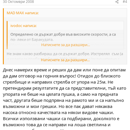
30 Октомври 2008
#4
MAD MAX написа:
ivodoc написа:
Определено се държат добре във високите скорости, а са
по- леки от Баракудата.
Мисля че тежаха 1.04 грама, срещу 1.37 за Баракуда.
Натиснете за да разшири...
Не знам какво разбираш да се държат добре. Изстрелял съм (а
и колеги се пробваха) близо 2000-2500 чашки (включително с
Натиснете за да разшири...
търговски марки Daystate FT и RWS), с хубави пушки на
Днес намерих време и реших да дам или поне да опитам
различни скорости, в идеални условия - на закрито, от упора,
на мишена и резултатът винаги е един и същ - една хубава
да дам отговор на горния въпрос! Отидох до близкото
група и около нея в кръг отриви.
Руснаците ги тачат май
стрелбище и направих стрелба от упора на 25м. Не
повече в 4.5, за които нищо не мога да кажа, може би - Фатален.
претендирам резултатите да са представителни, тъй като
упората не беше на цялата пушка, а само на предната
част, другата беше подпряна на рамото ми и са напълно
възможни и мои грешки. Но все пак дават някаква
насока относно качествата на някои видове чашки.
Всички използвани чашки са подбирани, доколкото е
възможно това да се направи на лоша светлина и