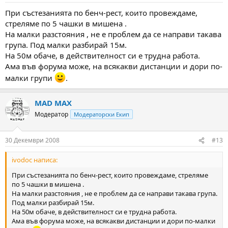
:
При състезанията по бенч-рест, които провеждаме,
стреляме по 5 чашки в мишена .
На малки разстояния , не е проблем да се направи такава
10 изстрела.
група. Под малки разбирай 15м.
На 50м обаче, в действителност си е трудна работа.
Ама във форума може, на всякакви дистанции и дори по-
малки групи
.
MAD MAX
Модератор
Модераторски Екип
30 Декември 2008
#13
ivodoc написа:
При състезанията по бенч-рест, които провеждаме, стреляме
по 5 чашки в мишена .
На малки разстояния , не е проблем да се направи такава група.
Под малки разбирай 15м.
На 50м обаче, в действителност си е трудна работа.
Ама във форума може, на всякакви дистанции и дори по-малки