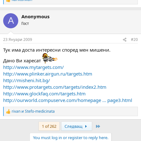
R
e
a
Anonymous
c
A
t
Гост
i
o
n
23 Януари 2009
#20
s
:
Тук има доста интересни според мен мишени.
Дано Ви харесат
http://www.mytargets.com/
http://www.plinker.airgun.ru/targets.htm
http://misheni.hit.bg/
http://www.protargets.com/targets/index2.htm
http://www.glockfaq.com/targets.htm
http://ourworld.compuserve.com/homepage ... page3.html
rivan
и
Stefo-medicinata
R
e
a
Last
1 of 262
Следващ
c
t
You must log in or register to reply here.
i