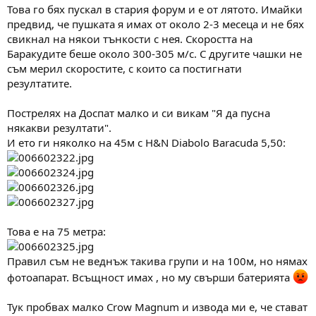
Това го бях пускал в стария форум и е от лятото. Имайки
предвид, че пушката я имах от около 2-3 месеца и не бях
свикнал на някои тънкости с нея. Скоростта на
Баракудите беше около 300-305 м/с. С другите чашки не
съм мерил скоростите, с които са постигнати
резултатите.
Пострелях на Доспат малко и си викам "Я да пусна
някакви резултати".
И ето ги няколко на 45м с H&N Diabolo Baracuda 5,50:
Това е на 75 метра:
Правил съм не веднъж такива групи и на 100м, но нямах
фотоапарат. Всъщност имах , но му свърши батерията
Тук пробвах малко Crow Magnum и извода ми е, че стават