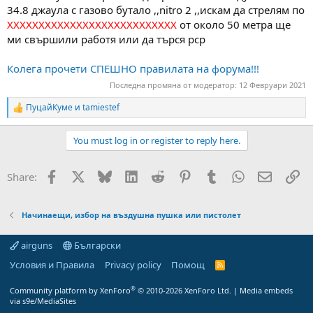
а
а
34.8 джаула с газово бутало ,,nitro 2 ,,искам да стрелям по
т
ХХХХХХХХХХХХХХХХХХХХХХХХХХХ
от около 50 метра ще
а
ми свършили работя или да търся рср
Колега прочети СПЕШНО правилата на форума!!!
Последна промяна от модератор:
12 Февруари 2021
ПуцайКуме
и
tamiestef
R
e
a
You must log in or register to reply here.
c
t
i
Facebook
X
Bluesky
LinkedIn
Reddit
Pinterest
Tumblr
WhatsApp
Email
Вм
Share:
o
n
s
:
Начинаещи, избор на въздушна пушка или пистолет
airguns
Български
Условия и Правила
Privacy policy
Помощ
R
S
S
®
Community platform by XenForo
© 2010-2026 XenForo Ltd.
|
Media embeds
via s9e/MediaSites