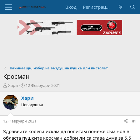
Вход
Регистрация
Начинаещи, избор на въздушна пушка или пистолет
Кросман
А
Н
Хари
12 Февруари 2021
в
а
т
ч
Хари
о
а
Новодошъл
р
л
н
н
а
а
12 Февруари 2021
#1
т
Д
е
а
Здравейте колеги искам да попитам понеже съм нов в
м
т
областа пушките кросман добри ли са става дума за 5.5