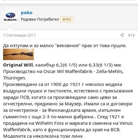
e
a
peko
c
t
Редовен Потребител
ФТКС
i
o
n
7 Септември 2017
#16
s
:
Да изтупам и аз малко "вековния" прах от това пушле.
Original Will
, калибър 6,2(6 1/5) или 6,33(6 1/3) мм.
Производство на Oscar Wil Waffenfabrik - Zella-Mehlis,
Thüringen.
Произвеждани са от 1900 до 1921 г няколко модела
въздушни пушки и пистолети, естествено с прекъсвания
заради ПСВ, когато са произвеждали само цеви за
огнестрелни, предимно за Маузер. Имали са и договори
за огнестрелни - за Финландската армия, изпълнен
съвместно с още 2-3 по-малки фабрики.. След 1921 е
продадена на Wilhelm Foss и марката е сменена на Venus
Waffenfabrik, като е функционирала до края на ВСВ.
Моделите са няколко(на този линк