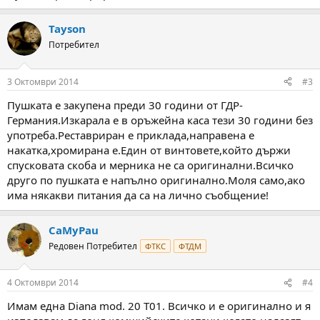
Tayson
Потребител
3 Октомври 2014
#3
Пушката е закупена преди 30 години от ГДР-
Германия.Изкарала е в оръжейна каса тези 30 години без
употреба.Реставриран е приклада,направена е
накатка,хромирана е.Един от винтовете,който държи
спусковата скоба и мерника не са оригинални.Всичко
друго по пушката е напълно оригинално.Моля само,ако
има някакви питания да са на лично съобщение!
CaMyPau
Редовен Потребител
ФТКС
ФТДМ
4 Октомври 2014
#4
Имам една Diana mod. 20 T01. Всичко и е оригинално и я