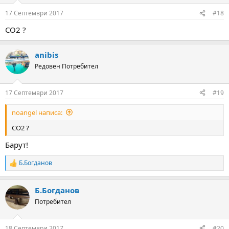
o
n
17 Септември 2017
#18
s
:
СО2 ?
anibis
Редовен Потребител
17 Септември 2017
#19
noangel написа:
СО2 ?
Барут!
Б.Богданов
R
e
a
Б.Богданов
c
t
Потребител
i
o
n
18 Септември 2017
#20