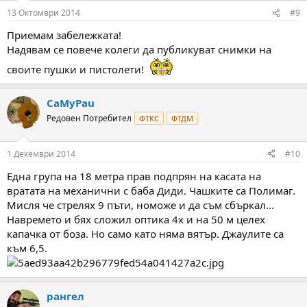
n
13 Октомври 2014
#9
s
:
Приемам забележката!
Надявам се повече колеги да публикуват снимки на
своите пушки и пистолети!
CaMyPau
Редовен Потребител
ФТКС
ФТДМ
1 Декември 2014
#10
Една група на 18 метра прав подпрян на касата на
вратата на механични с баба Диди. Чашките са Полимаг.
Мисля че стрелях 9 пъти, номоже и да съм сбъркал...
Навремето и бях сложил оптика 4х и на 50 м целех
капачка от боза. Но само като няма вятър. Джаулите са
към 6,5.
рангел