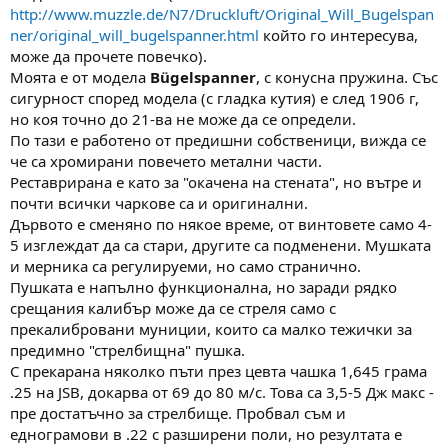
http://www.muzzle.de/N7/Druckluft/Original_Will_Bugelspan
ner/original_will_bugelspanner.html
който го интересува,
може да прочете повечко).
Моята е от модела
Bügelspanner
, с конусна пружина. Със
сигурност според модела (с гладка кутия) е след 1906 г,
но коя точно до 21-ва не може да се определи.
По тази е работено от предишни собственици, вижда се
че са хромирани повечето метални части.
Реставрирана е като за "окачена на стената", но вътре и
почти всички чаркове са и оригинални.
Дървото е сменяно по някое време, от винтовете само 4-
5 изглеждат да са стари, другите са подменени. Мушката
и мерника са регулируеми, но само странично.
Пушката е напълно функционална, но заради рядко
срещания калибър може да се стреля само с
прекалибровани муниции, които са малко тежички за
предимно "стрелбищна" пушка.
С прекарана няколко пъти през цевта чашка 1,645 грама
.25 на JSB, докарва от 69 до 80 м/с. Това са 3,5-5 Дж макс -
пре достатъчно за стрелбище. Пробвал съм и
еднограмови в .22 с разширени поли, но резултата е