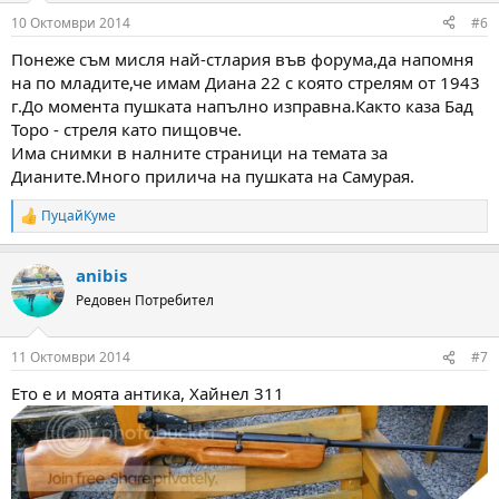
n
10 Октомври 2014
#6
s
:
Понеже съм мисля най-стлария във форума,да напомня
на по младите,че имам Диана 22 с която стрелям от 1943
г.До момента пушката напълно изправна.Както каза Бад
Торо - стреля като пищовче.
Има снимки в налните страници на темата за
Дианите.Много прилича на пушката на Самурая.
ПуцайКуме
R
e
a
anibis
c
t
Редовен Потребител
i
o
n
11 Октомври 2014
#7
s
:
Ето е и моята антика, Хайнел 311