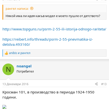
s
:
рангел написа:
Някой има ли идея какъв модел е моето пушле от детството?
http://www.topguns.ru/psrm-2-55-ili-istorija-odnogo-rariteta/
https://reibert.info/threads/psrm-2-55-pnevmatika-iz-
detstva.493160/
anibis
и
рангел
R
e
a
noangel
c
N
t
Потребител
i
o
n
13 Декември 2016
#13
s
:
Кросман 101, в производство в периода 1924-1950
години.