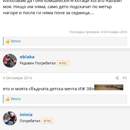
използвам да гоня комшийските котаци когато налазят
моя. Нищо им няма, само дето подскачат по метър
нагоре и после ги няма поне за седмица....
Последна промяна:
4 Октомври 2014
Venco
R
e
a
oblaka
c
t
Редовен Потребител
ФТКС
i
o
n
9 Октомври 2014
#5
s
:
ето и моята сбъдната детска мечта ИЖ 38п
Venco
R
e
a
ininia
c
t
Потребител
ФТКС
i
o