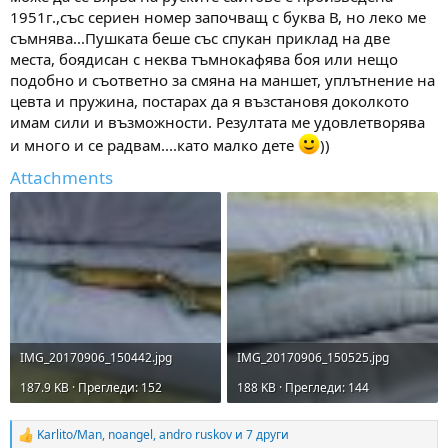
1951г.,със сериен номер започващ с буква В, но леко ме
съмнява...Пушката беше със спукан приклад на две
места, боядисан с неква тъмнокафява боя или нещо
подобно и съответно за смяна на маншет, уплътнение на
цевта и пружина, постарах да я възстановя доколкото
имам сили и възможности. Резултата ме удовлетворява
и много и се радвам....като малко дете
))
Attachments
IMG_20170906_150442.jpg
IMG_20170906_150525.jpg
187.9 KB · Прегледи: 152
188 KB · Прегледи: 144
Karlito/Man
,
noangel
,
andro ruskov
и 7 други
R