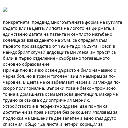
Конкретната, предвид многоъгълната форма на кутията
където влиза цевта, липсата на логото на фирмата, а
единствено датата на патента и семплото назъбено
колелце за взвеждането на УСМ, се определя към
първото производство от 1924-та до 1929-та. Тоест, в
най-добрият случай дядовците ми /лека им пръст/ са
били в първо отделение - съобразно тогавашното
основно образование.
Принципно всичко освен дървото е било намазано с
черна боя, но в този и "оголен" вид я намирам за по-
чаровна. В цевта не се забелязват нарези, изглежда по-
скоро полигонална. Въпреки това е безкомпромисно
точна в домашната осем метрова дистанция, макар че
трудно се свиква с диоптричния мерник.
Устройството е в перфектно здраве, две помпи са
достатъчни за прав изстрел без рикошети /ползвам за
подложка на мишените две залепени едно към друго
списания, общо 128 листа и четири корици/ за