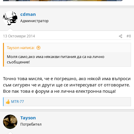
cdman
Администратор
13 Октомври 2014
#8
Tayson написа:
Моля само,ако има някакви питания да са на лично
съобщение!
Точно това мисля, че е погрешно, ако някой има въпроси
съм сигурен че и други ще се интересуват от отговорите.
Все пак това е форум а не лична електронна поща!
MTR-77
R
e
a
Tayson
c
t
Потребител
i
o