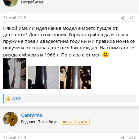
Потребител
31 Май 2015
#11
Някой има ли идея какъв модел е моето пушле от
детството? Днес го изрових. Горката трябва да и търся
пружина преди двадесетина години ми правиха но не се
получи и от тогава даже не я бях виждал. На снимката се
вижда емблема и 1966 г. По стара е от мен
Djack
R
e
a
CaMyPau
c
t
Редовен Потребител
ФТКС
ФТДМ
i
o
n
31 Май 2015
#12