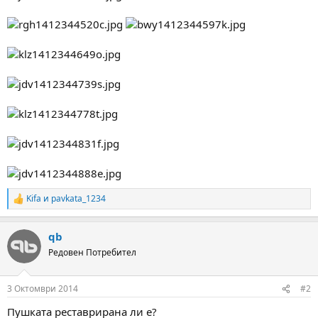
Kifa
и
pavkata_1234
R
e
a
qb
c
t
Редовен Потребител
i
o
n
3 Октомври 2014
#2
s
:
Пушката реставрирана ли е?