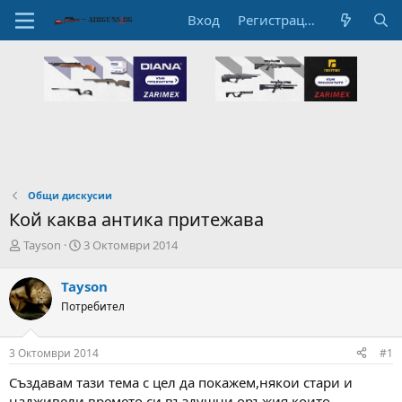
Вход
Регистрация
Общи дискусии
Кой каква антика притежава
А
Н
Tayson
3 Октомври 2014
в
а
т
ч
Tayson
о
а
Потребител
р
л
н
н
а
а
3 Октомври 2014
#1
т
Д
е
а
Създавам тази тема с цел да покажем,някои стари и
м
т
надживели времето си въздушни оръжия,които