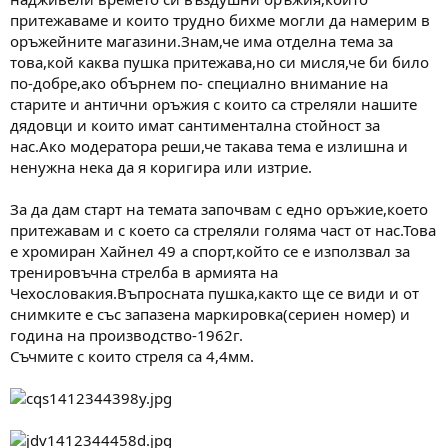
а
а
притежаваме и които трудно бихме могли да намерим в
т
оръжейните магазини.Знам,че има отделна тема за
а
това,кой каква пушка притежава,но си мисля,че би било
по-добре,ако обърнем по- специално внимание на
старите и антични оръжия с които са стреляли нашите
дядовци и които имат сантиментална стойност за
нас.Ако модератора реши,че такава тема е излишна и
ненужна нека да я коригира или изтрие.
За да дам старт на темата започвам с едно оръжие,което
притежавам и с което са стреляли голяма част от нас.Това
е хромиран Хайнел 49 а спорт,който се е използвал за
тренировъчна стрелба в армията на
Чехословакия.Въпросната пушка,както ще се види и от
снимките е със запазена маркировка(сериен номер) и
година на производство-1962г.
Съчмите с които стреля са 4,4мм.