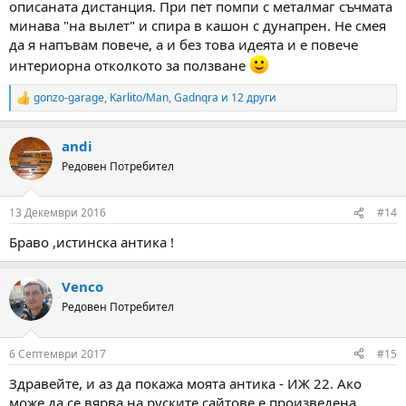
описаната дистанция. При пет помпи с металмаг съчмата
минава "на вылет" и спира в кашон с дунапрен. Не смея
да я напъвам повече, а и без това идеята и е повече
интериорна отколкото за ползване
gonzo-garage
,
Karlito/Man
,
Gadnqra
и 12 други
R
e
a
andi
c
t
Редовен Потребител
i
o
n
13 Декември 2016
#14
s
:
Браво ,истинска антика !
Venco
Редовен Потребител
6 Септември 2017
#15
Здравейте, и аз да покажа моята антика - ИЖ 22. Ако
може да се вярва на руските сайтове е произведена