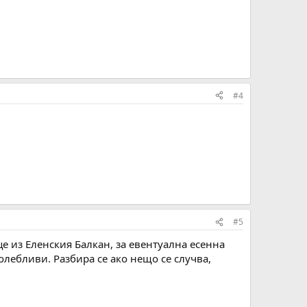
#4
#5
нце из Еленския Балкан, за евентуална есенна
олебливи. Разбира се ако нещо се случва,