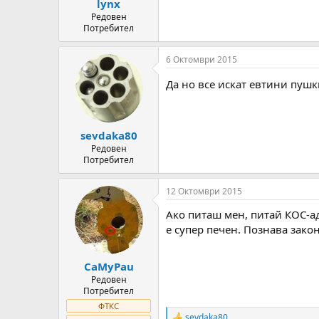
lynx
Редовен
Потребител
6 Октомври 2015
Да но все искат евтини пуш
sevdaka80
Редовен
Потребител
12 Октомври 2015
Ако питаш мен, питай КОС-ад
е супер печен. Познава зако
CaMyPau
Редовен
Потребител
ФТКС
sevdaka80