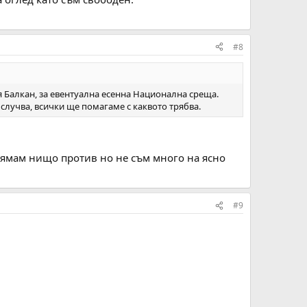
#8
ия Балкан, за евентуална есенна Национална среща.
 случва, всички ще помагаме с каквото трябва.
.Нямам нищо против но не съм много на ясно
#9