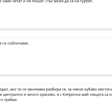
 само четат и не пишат. Пък може да са на гурбет.
а ги събличаме.
едал, ако ти се занимава разбира се, за някое хубаво месте
 централно и много красиво, а с Копринка май нещата са к
о трябва.