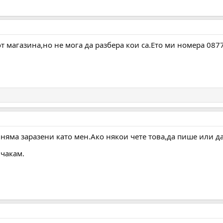
т магазина,но не мога да разбера кои са.Ето ми номера 087
а няма заразени като мен.Ако някои чете това,да пише или 
чакам.