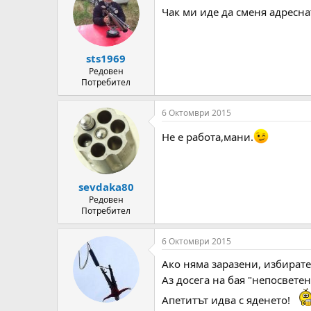
Чак ми иде да сменя адресна
sts1969
Редовен
Потребител
6 Октомври 2015
Не е работа,мани.
sevdaka80
Редовен
Потребител
6 Октомври 2015
Ако няма заразени, избирате 
Аз досега на бая "непосвете
Апетитът идва с яденето!