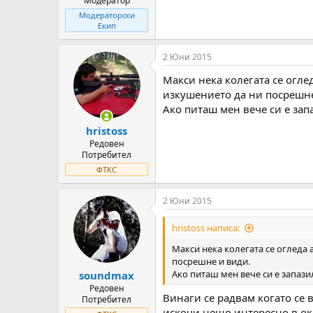
Модератор
Модераторски
Екип
2 Юни 2015
Макси нека колегата се огле
изкушението да ни посрешне
Ако питаш мен вече си е зап
hristoss
Редовен
Потребител
ФТКС
2 Юни 2015
hristoss написа:
Макси нека колегата се огледа
посрешне и види.
Ако питаш мен вече си е запази
soundmax
Редовен
Винаги се радвам когато се 
Потребител
искочи нещо интересно в око