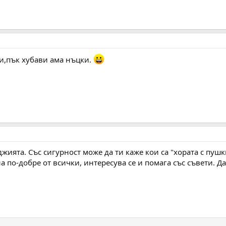
ки,пък хубави ама нъцки.
жията. Със сигурност може да ти каже кои са "хората с пушк
на по-добре от всички, интересува се и помага със съвети. Д