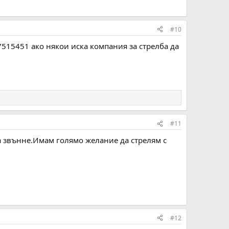
#10
7515451 ако някои иска компания за стрелба да
#11
да звънне.Имам голямо желание да стрелям с
#12