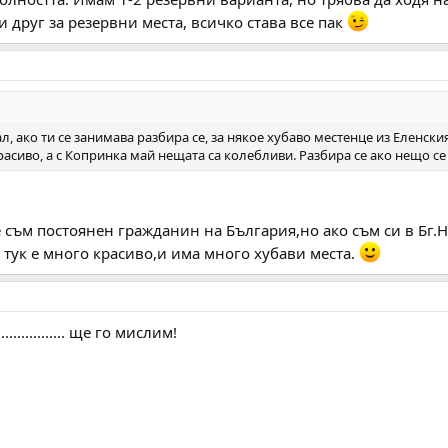
и друг за резервни места, всичко става все пак
ал, ако ти се занимава разбира се, за някое хубаво местенце из Еленск
асиво, а с Копринка май нещата са колебливи. Разбира се ако нещо се
е съм постоянен гражданин на България,но ако съм си в Бг
 тук е много красиво,и има много хубави места.
............. ще го мислим!