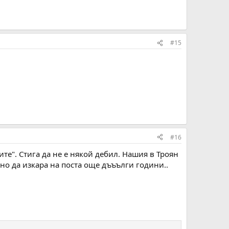
#15
#16
ите". Стига да не е някой дебил. Нашия в Троян
ано да изкара на поста още дъъълги години..