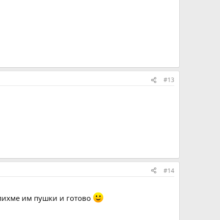
#13
#14
купихме им пушки и готово