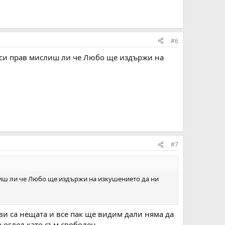
#6
не си прав мислиш ли че Любо ще издържи на
#7
слиш ли че Любо ще издържи на изкушението да ни
ви са нещата и все пак ще видим дали няма да
 оглед като съм свободен.