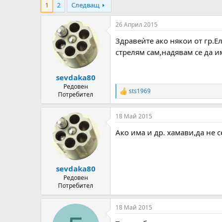
1
2
Следващ
т
ч
о
а
р
л
26 Април 2015
н
н
Здравеѝте ако някои от гр.Е
а
а
т
Д
стрелям сам,надявам се да и
е
а
м
т
sevdaka80
а
а
т
Редовен
sts1969
R
Потребител
а
e
a
18 Май 2015
c
t
Ако има и др. хамави,да не с
i
o
n
s
:
sevdaka80
Редовен
Потребител
18 Май 2015