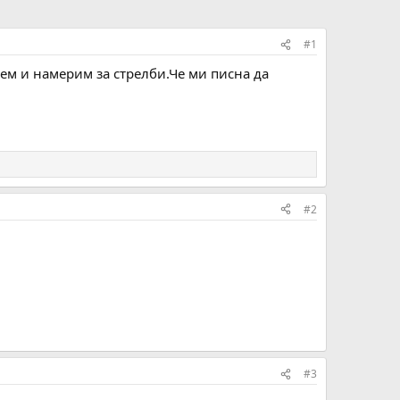
#1
аем и намерим за стрелби.Че ми писна да
#2
#3