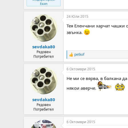
Екип
24 Юли 2015
Тея Еленчани харчат чашки о
звънка.
sevdaka80
Редовен
petkof
R
Потребител
e
a
6 Октомври 2015
c
t
Не ми се вярва, в балкана д
i
o
някои аверче.
n
s
:
sevdaka80
Редовен
Потребител
6 Октомври 2015