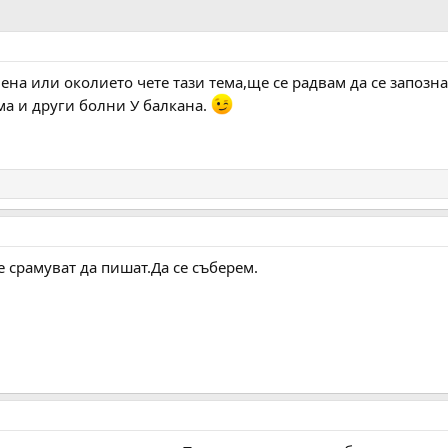
лена или околието чете тази тема,ще се радвам да се запозн
ма и други болни У балкана.
е срамуват да пишат.Да се съберем.