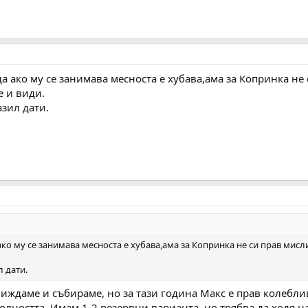
да ако му се занимава месноста е хубава,ама за Копринка 
 и види.
азил дати.
 ако му се занимава месноста е хубава,ама за Копринка не си прав ми
л дати.
виждаме и събираме, но за тази година Макс е прав колебли
лността. Имам 1-2 резервни варианта, но трябва да ходя на