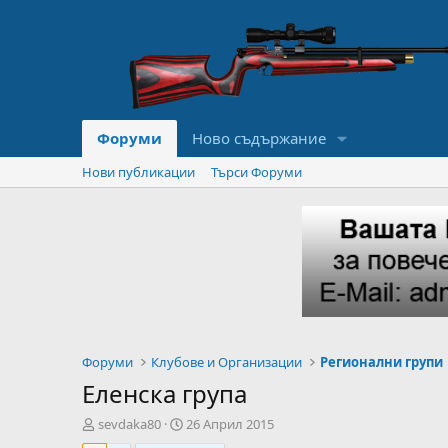
Форуми
Ново съдържание
Нови публикации
Търси Форуми
Форуми
Клубове и Организации
Регионални групи
Еленска група
А
Н
sevdaka80
26 Април 2015
в
а