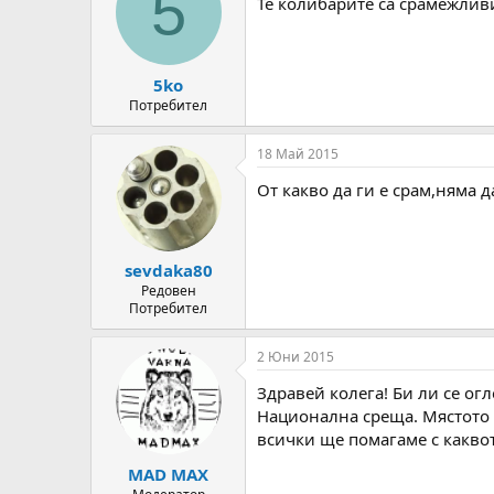
5
Те колибарите са срамежливи
5ko
Потребител
18 Май 2015
От какво да ги е срам,няма д
sevdaka80
Редовен
Потребител
2 Юни 2015
Здравей колега! Би ли се огл
Национална среща. Мястото е
всички ще помагаме с каквот
MAD MAX