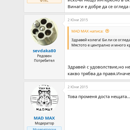
ФТКС
Винаги е добре да се огледа 
2 Юни 2015
MAD MAX написа:
Здравей колега! Би ли се оглед
Мястото е централно и много кр
sevdaka80
Редовен
Потребител
Здравеѝ с удоволствие,но н
какво трябва да правя.Иначе
2 Юни 2015
Това променя доста нещата......
MAD MAX
Модератор
Модераторски