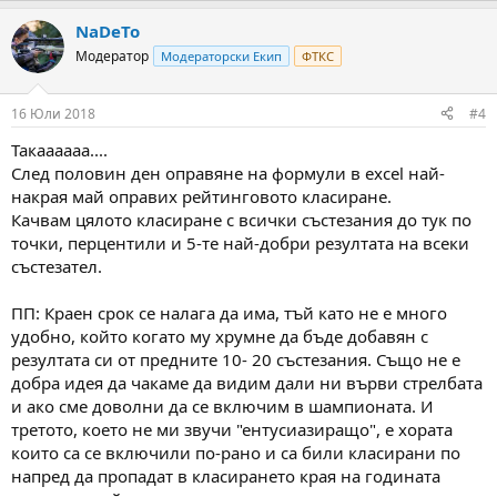
NaDeTo
Модератор
Модераторски Екип
ФТКС
16 Юли 2018
#4
Такаааааа....
След половин ден оправяне на формули в excel най-
накрая май оправих рейтинговото класиране.
Качвам цялото класиране с всички състезания до тук по
точки, перцентили и 5-те най-добри резултата на всеки
състезател.
ПП: Краен срок се налага да има, тъй като не е много
удобно, който когато му хрумне да бъде добавян с
резултата си от предните 10- 20 състезания. Също не е
добра идея да чакаме да видим дали ни върви стрелбата
и ако сме доволни да се включим в шампионата. И
третото, което не ми звучи "ентусиазиращо", е хората
които са се включили по-рано и са били класирани по
напред да пропадат в класирането края на годината