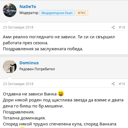
NaDeTo
Модератор
Модераторски Екип
ФТКС
23 Октомври 2018
#18
Ами реално погледнато не зависи. Ти си си свършил
работата през сезона.
Поздравления за заслужената победа.
Dominus
Редовен Потребител
23 Октомври 2018
#19
Отдавна не зависи Ванка
Дори някой роден под щастлива звезда да вземе и двата
дена го биеш по бр.мишени.
Поздравления.
Тотална доминация.
Според някой трудно спечелена купа, според Ванката