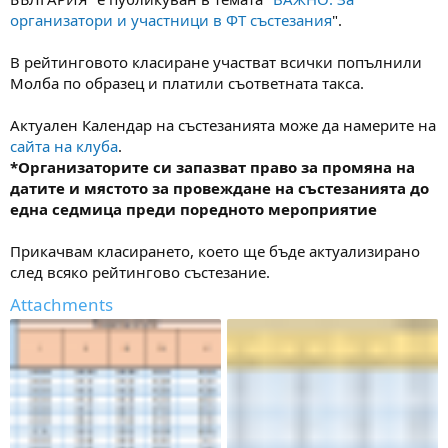
а
а
организатори и участници в ФТ състезания
".
т
а
В рейтинговото класиране участват всички попълнили
Молба по образец и платили съответната такса.
Актуален Календар на състезанията може да намерите на
сайта на клуба
.
*
Организаторите си запазват право за промяна на
датите и мястото за провеждане на състезанията до
една седмица преди поредното мероприятие
Прикачвам класирането, което ще бъде актуализирано
след всяко рейтингово състезание.
Attachments