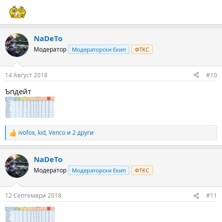
:
NaDeTo
Модератор
Модераторски Екип
ФТКС
14 Август 2018
#10
Ъпдейт
ivofox
,
kid
,
Venco
и 2 други
R
e
a
NaDeTo
c
t
Модератор
Модераторски Екип
ФТКС
i
o
n
12 Септември 2018
#11
s
: