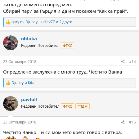
титла до момента според мен.
Сбирай пари за Гърция и да им покажем "Как са прай".
gary m
,
Djubey
,
Ludjev77
и 2 други
R
e
a
oblaka
c
t
Редовен Потребител
ФТКС
i
o
n
23 Октомври 2018
#14
s
:
Определено заслужена с много труд. Честито Ванка
Djubey
и
Kifa
R
e
a
pavloff
c
t
Редовен Потребител
ФТКС
ФТДМ
i
o
n
23 Октомври 2018
#15
s
:
Честито Ванко. Ти си момчето което говор с вятъра.