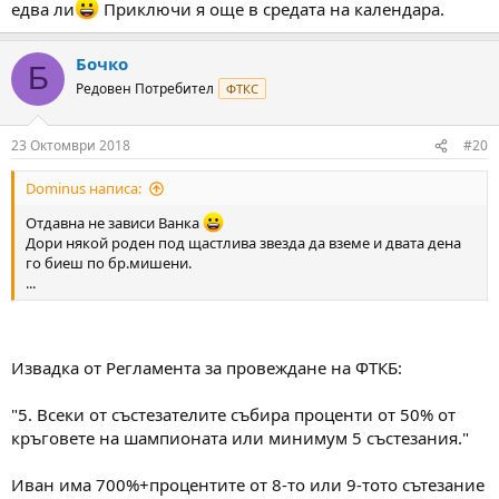
едва ли
Приключи я още в средата на календара.
Бочко
Б
Редовен Потребител
ФТКС
23 Октомври 2018
#20
Dominus написа:
Отдавна не зависи Ванка
Дори някой роден под щастлива звезда да вземе и двата дена
го биеш по бр.мишени.
...
Извадка от Регламента за провеждане на ФТКБ:
"5. Всеки от състезателите събира проценти от 50% от
кръговете на шампионата или минимум 5 състезания."
Иван има 700%+процентите от 8-то или 9-тото сътезание