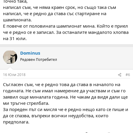
Точно така,
написал съм, че няма краен срок, но също така съм
написал, че е редно да става със стартиране на
шампионата.
Е повече от половината шампионат мина. Който е приел
че е редно се е записал. За останалите мандалото хлопва
на 31 юли.
Dominus
Редовен Потребител
16 Юли 2018
#6
Съгласен съм, че е редно това да става в началото на
годината. Не съм имал намерение да участвам и съм го
заявил още миналата година. Не чакам да видя дали ще
ми тръгне стрелбата.
За пореден път си мисля че е редно нещо като се пише и
да се спазва, въпреки всички неудобства, които
предполага.