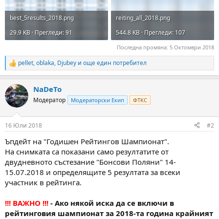
best_5results_2018.png
reiting_all_2018.png
29.9 KB · Прегледи: 91
544.8 KB · Прегледи: 107
Последна промяна:
5 Октомври 2018
pellet
,
oblaka
,
Djubey
и още един потребител
R
e
a
NaDeTo
c
t
Модератор
Модераторски Екип
ФТКС
i
o
n
16 Юли 2018
#2
s
:
Ъпдейт на "Годишен Рейтингов Шампионат".
На снимката са показани само резултатите от
двудневното състезание "Бонсови Поляни" 14-
15.07.2018 и определящите 5 резултата за всеки
участник в рейтинга.
!!! ВАЖНО !!!
- Ако някой иска да се включи в
рейтинговия шампионат за 2018-та година крайният