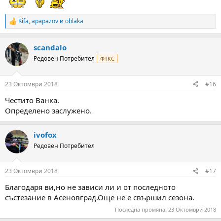
Kifa
,
apapazov
и
oblaka
R
e
a
scandalo
c
t
Редовен Потребител
ФТКС
i
o
n
23 Октомври 2018
#16
s
:
Честито Ванка.
Определено заслужено.
ivofox
Редовен Потребител
23 Октомври 2018
#17
Благодаря ви,но не зависи ли и от последното
състезание в Асеновград.Още не е свършил сезона.
Последна промяна:
23 Октомври 2018