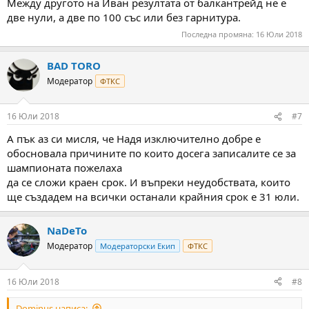
Между другото на Иван резултата от балкантрейд не е
две нули, а две по 100 със или без гарнитура.
Последна промяна:
16 Юли 2018
BAD TORO
Модератор
ФТКС
16 Юли 2018
#7
А пък аз си мисля, че Надя изключително добре е
обосновала причините по които досега записалите се за
шампионата пожелаха
да се сложи краен срок. И въпреки неудобствата, които
ще създадем на всички останали крайния срок е 31 юли.
NaDeTo
Модератор
Модераторски Екип
ФТКС
16 Юли 2018
#8
Dominus написа: