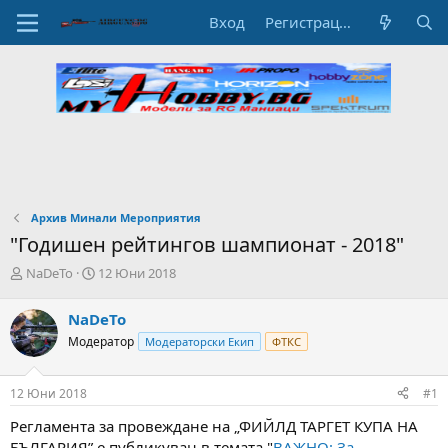
Вход
Регистрация
Архив Минали Мероприятия
"Годишен рейтингов шампионат - 2018"
А
Н
NaDeTo
12 Юни 2018
в
а
т
ч
NaDeTo
о
а
Модератор
Модераторски Екип
ФТКС
р
л
н
н
а
а
12 Юни 2018
#1
т
Д
е
а
Регламента за провеждане на „ФИЙЛД ТАРГЕТ КУПА НА
м
т
БЪЛГАРИЯ” е публикуван в темата "
ВАЖНО: За