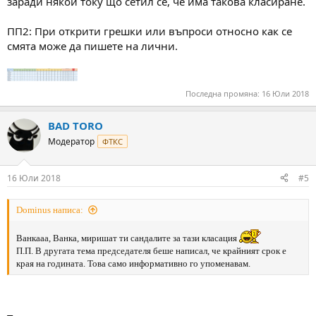
заради някой току що сетил се, че има такова класиране.
ПП2: При открити грешки или въпроси относно как се
смята може да пишете на лични.
Последна промяна:
16 Юли 2018
BAD TORO
Модератор
ФТКС
16 Юли 2018
#5
Dominus написа:
Ванкааа, Ванка, миришат ти сандалите за тази класация
П.П. В другата тема председателя беше написал, че крайният срок е
края на годината. Това само информативно го упоменавам.