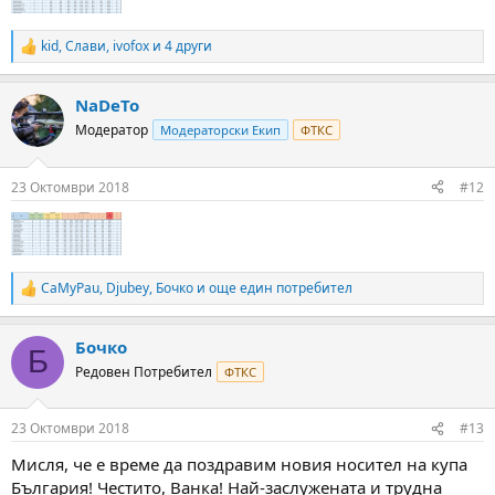
kid
,
Слави
,
ivofox
и 4 други
R
e
a
NaDeTo
c
t
Модератор
Модераторски Екип
ФТКС
i
o
n
23 Октомври 2018
#12
s
:
CaMyPau
,
Djubey
,
Бочко
и още един потребител
R
e
a
Бочко
c
Б
t
Редовен Потребител
ФТКС
i
o
n
23 Октомври 2018
#13
s
:
Мисля, че е време да поздравим новия носител на купа
България! Честито, Ванка! Най-заслужената и трудна