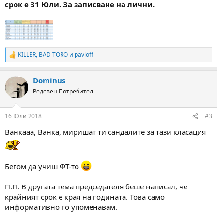
срок е 31 Юли. За записване на лични.
KILLER
,
BAD TORO
и
pavloff
R
e
a
Dominus
c
t
Редовен Потребител
i
o
n
16 Юли 2018
#3
s
:
Ванкааа, Ванка, миришат ти сандалите за тази класация
Бегом да учиш ФТ-то
П.П. В другата тема председателя беше написал, че
крайният срок е края на годината. Това само
информативно го упоменавам.