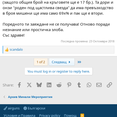
(защото общия брой на кръговете ще е 17 бр.). Та дори и
онзи "роден под щастлива свезда" да има превъзходство
в броя мишени ще има само 69х% и пак ще е втори.
Поредното ти заяждане не се получава! Отново поради
незнание или простичка злоба.
Със здраве!
Последна промяна:
23 Октомври 2018
scandalo
R
e
a
Last
1 of 2
Следващ
c
t
You must log in or register to reply here.
i
o
n
Facebook
X
Bluesky
LinkedIn
Reddit
Pinterest
Tumblr
WhatsApp
Email
Вм
Share:
s
:
Архив Минали Мероприятия
airguns
Български
Условия и Правила
Privacy policy
Помощ
R