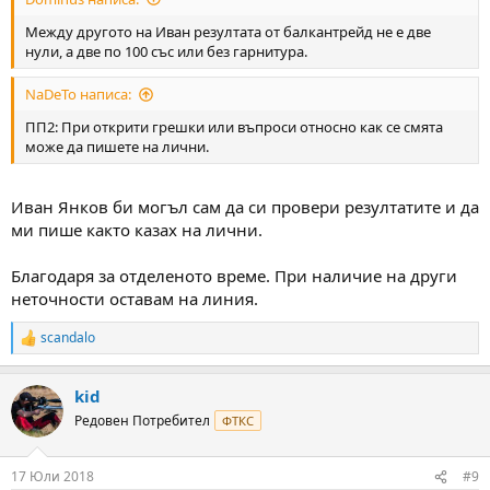
Между другото на Иван резултата от балкантрейд не е две
нули, а две по 100 със или без гарнитура.
NaDeTo написа:
ПП2: При открити грешки или въпроси относно как се смята
може да пишете на лични.
Иван Янков би могъл сам да си провери резултатите и да
ми пише както казах на лични.
Благодаря за отделеното време. При наличие на други
неточности оставам на линия.
scandalo
R
e
a
kid
c
t
Редовен Потребител
ФТКС
i
o
n
17 Юли 2018
#9
s