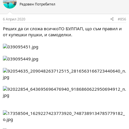
t
Редовен Потребител
i
o
n
6 Април 2020
#856
s
:
Реших да си сложа всичкоТО БУЛПАП, що съм правил и
от купешки пушки, и самоделки.