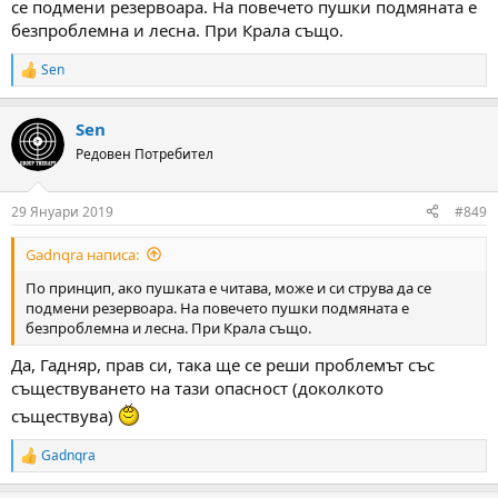
се подмени резервоара. На повечето пушки подмяната е
безпроблемна и лесна. При Крала също.
Sen
R
e
a
Sen
c
t
Редовен Потребител
i
o
n
29 Януари 2019
#849
s
:
Gadnqra написа:
По принцип, ако пушката е читава, може и си струва да се
подмени резервоара. На повечето пушки подмяната е
безпроблемна и лесна. При Крала също.
Да, Гадняр, прав си, така ще се реши проблемът със
съществуването на тази опасност (доколкото
съществува)
Gadnqra
R
e