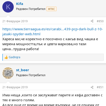
a
Kifa
c
K
t
Редовен Потребител
ФТКС
i
o
n
21 Февруари 2019
#850
s
:
https://www.tierraagua.es/es/carabi...439-pcp-dark-bull-z-10-
jasaki-spyder-web.html
Хареса ми,че коректно е посочено с какъв вид чашка е
мерена мощността,пък и цевта маркова,но тази
цена...трудна работа!
Gadnqra
R
e
a
st_beer
c
t
Редовен Потребител
i
o
n
21 Февруари 2019
#851
s
:
Има неща ,които си заслужават парите и кефа доставен с
тях е много голям.
Аз все още от време на време въпреки ,че се отказах от