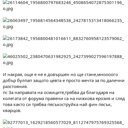
И накрая, още е не е довършен но ще стане,мноооого
добър булпап защото цевта е просто мечта за по далечни
разстояния.
пс За направата на осмиците,трябва да благодаря на
колегата от форума правени са на нижкова ерозия и след
това както си трябва пясъкоструйка най фин пясък,
кварцов.