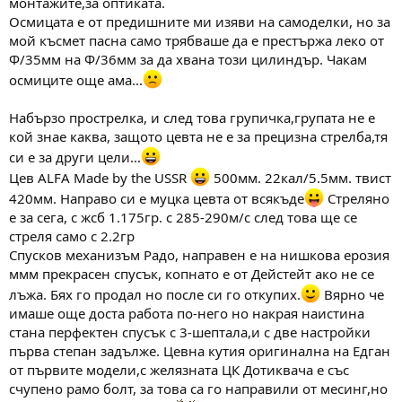
монтажите,за оптиката.
Осмицата е от предишните ми изяви на самоделки, но за
мой късмет пасна само трябваше да е престържа леко от
Ф/35мм на Ф/36мм за да хвана този цилиндър. Чакам
осмиците още ама...
Набързо прострелка, и след това групичка,групата не е
кой знае каква, защото цевта не е за прецизна стрелба,тя
си е за други цели...
Цев ALFA Made by the USSR
500мм. 22кал/5.5мм. твист
420мм. Направо си е муцка цевта от всякъде
Стреляно
е за сега, с жсб 1.175гр. с 285-290м/с след това ще се
стреля само с 2.2гр
Спусков механизъм Радо, направен е на нишкова ерозия
ммм прекрасен спусък, копнато е от Дейстейт ако не се
лъжа. Бях го продал но после си го откупих.
Вярно че
имаше още доста работа по-него но накрая наистина
стана перфектен спусък с 3-шептала,и с две настройки
първа степан задълже. Цевна кутия оригинална на Едган
от първите модели,с желязната ЦК Дотиквача е със
счупено рамо болт, за това са го направили от месинг,но