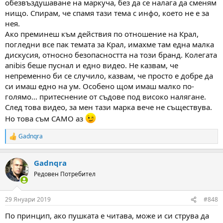
обезвъздушаване на маркуча, без да се налага да сменям
нищо. Спирам, че спамя тази тема с инфо, което не е за
нея.
Ако преминеш към действия по отношение на Крал,
погледни все пак темата за Крал, имахме там една малка
дискусия, относно безопасността на този бранд. Колегата
anibis беше пуснал и едно видео. Не казвам, че
непременно би се случило, казвам, че просто е добре да
си имаш едно на ум. Особено щом имаш малко по-
голямо... притеснение от съдове под високо налягане.
След това видео, за мен тази марка вече не съществува.
Но това съм САМО аз
Gadnqra
R
e
a
Gadnqra
c
t
Редовен Потребител
i
o
n
29 Януари 2019
#848
s
:
По принцип, ако пушката е читава, може и си струва да