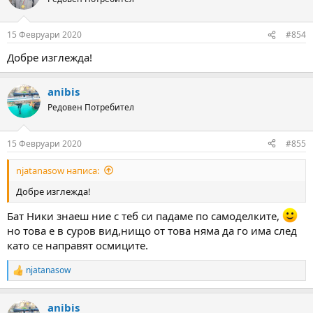
i
o
n
15 Февруари 2020
#854
s
:
Добре изглежда!
anibis
Редовен Потребител
15 Февруари 2020
#855
njatanasow написа:
Добре изглежда!
Бат Ники знаеш ние с теб си падаме по самоделките,
но това е в суров вид,нищо от това няма да го има след
като се направят осмиците.
njatanasow
R
e
a
anibis
c