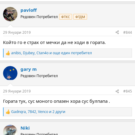
e
a
pavloff
c
t
Редовен Потребител
ФТКС
ФТДМ
i
o
n
29 Януари 2019
#844
s
:
Който го е страх от мечки да не ходи в гората.
anibis
,
Djubey
,
Ctan4o
и още един потребител
R
e
a
gary m
c
t
Редовен Потребител
i
o
n
29 Януари 2019
#845
s
:
Гората тук, сус моного опазен хора сус булпапа .
Gadnqra
,
7842
,
Venco
и 2 други
R
e
a
Niki
c
t
Редовен Потребител