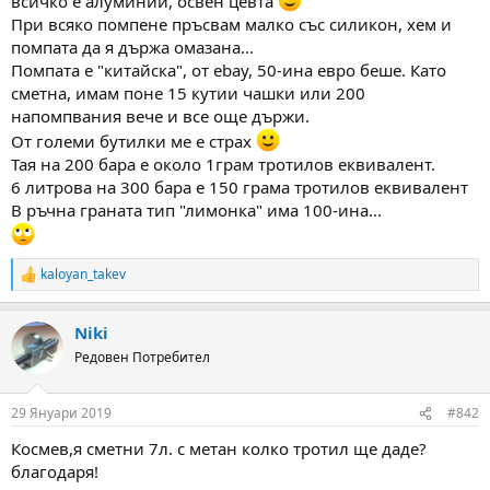
всичко е алуминий, освен цевта
а
а
При всяко помпене пръсвам малко със силикон, хем и
т
а
помпата да я държа омазана...
Помпата е "китайска", от ebay, 50-ина евро беше. Като
сметна, имам поне 15 кутии чашки или 200
напомпвания вече и все още държи.
От големи бутилки ме е страх
Тая на 200 бара е около 1грам тротилов еквивалент.
6 литрова на 300 бара е 150 грама тротилов еквивалент
В ръчна граната тип "лимонка" има 100-ина...
kaloyan_takev
R
e
a
Niki
c
t
Редовен Потребител
i
o
n
29 Януари 2019
#842
s
:
Космев,я сметни 7л. с метан колко тротил ще даде?
благодаря!