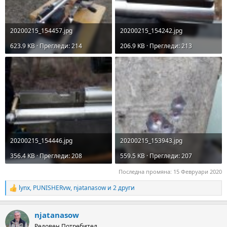
20200215_154457.jpg
20200215_154242.jpg
623.9 KB · Прегледи: 214
206.9 KB · Прегледи: 213
20200215_154446.jpg
20200215_153943.jpg
356.4 KB · Прегледи: 208
559.5 KB · Прегледи: 207
Последна промяна:
15 Февруари 2020
lynx
,
PUNISHERvw
,
njatanasow
и 2 други
R
e
a
njatanasow
c
t
Редовен Потребител