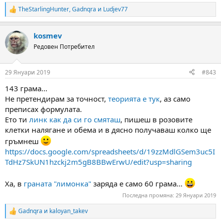
TheStarlingHunter
,
Gadnqra
и
Ludjev77
R
e
a
kosmev
c
t
Редовен Потребител
i
o
n
29 Януари 2019
#843
s
:
143 грама...
Не претендирам за точност,
теорията е тук
, аз само
преписах формулата.
Ето ти
линк как да си го смяташ
, пишеш в розовите
клетки налягане и обема и в дясно получаваш колко ще
гръмнеш
https://docs.google.com/spreadsheets/d/19zzMdlGSem3uc5I
TdHz7SkUN1hzckj2m5gB8BBwErwU/edit?usp=sharing
Ха, в
граната "лимонка"
заряда е само 60 грама...
Последна промяна:
29 Януари 2019
Gadnqra
и
kaloyan_takev
R