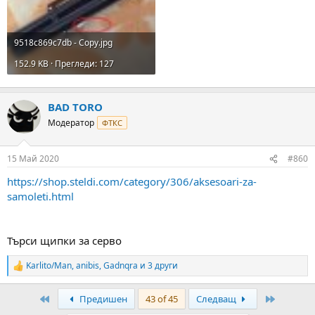
9518c869c7db - Copy.jpg
152.9 KB · Прегледи: 127
BAD TORO
Модератор
ФТКС
15 Май 2020
#860
https://shop.steldi.com/category/306/aksesoari-za-
samoleti.html
Търси щипки за серво
Karlito/Man
,
anibis
,
Gadnqra
и 3 други
R
e
a
First
Last
Предишен
43 of 45
Следващ
c