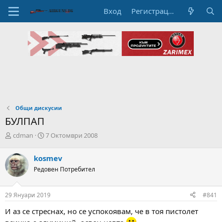
Вход
Регистрация
Общи дискусии
БУЛПАП
А
Н
cdman
7 Октомври 2008
в
а
т
ч
kosmev
о
а
Редовен Потребител
р
л
н
н
а
а
29 Януари 2019
#841
т
Д
е
а
И аз се стреснах, но се успокоявам, че в тоя пистолет
м
т