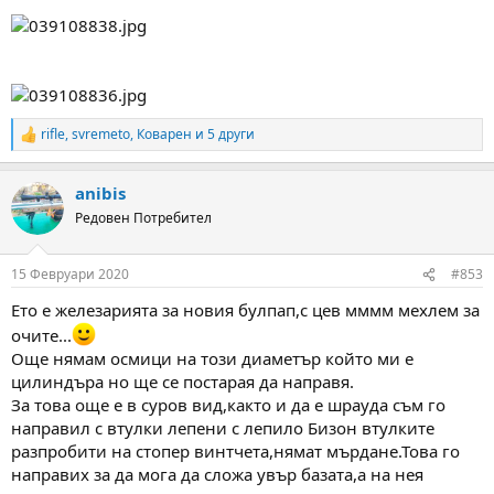
rifle
,
svremeto
,
Коварен
и 5 други
R
e
a
anibis
c
t
Редовен Потребител
i
o
n
15 Февруари 2020
#853
s
:
Ето е железарията за новия булпап,с цев мммм мехлем за
очите...
Още нямам осмици на този диаметър който ми е
цилиндъра но ще се постарая да направя.
За това още е в суров вид,както и да е шрауда съм го
направил с втулки лепени с лепило Бизон втулките
разпробити на стопер винтчета,нямат мърдане.Това го
направих за да мога да сложа увър базата,а на нея