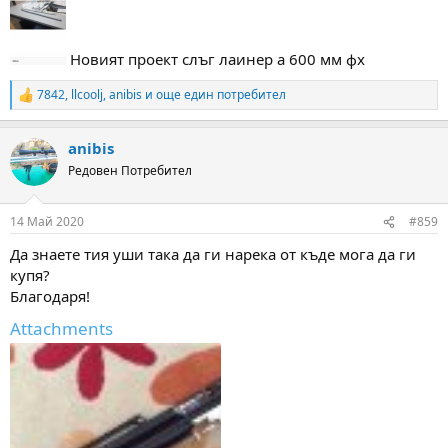
Новият проект слъг лаинер а 600 мм фх
7842
,
llcoolj
,
anibis
и още един потребител
R
e
a
anibis
c
t
Редовен Потребител
i
o
n
14 Май 2020
#859
s
:
Да знаете тия уши така да ги нарека от къде мога да ги
купя?
Благодаря!
Attachments