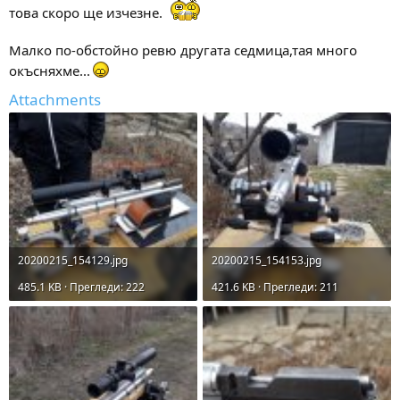
това скоро ще изчезне.
Малко по-обстойно ревю другата седмица,тая много
окъсняхме...
Attachments
20200215_154129.jpg
20200215_154153.jpg
485.1 KB · Прегледи: 222
421.6 KB · Прегледи: 211