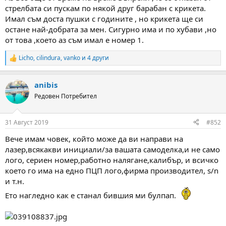
стрелбата си пускам по някой друг барабан с крикета.
Имал съм доста пушки с годините , но крикета ще си
остане най-добрата за мен. Сигурно има и по хубави ,но
от това ,което аз съм имал е номер 1.
Licho
,
cilindura
,
vanko
и 4 други
R
e
a
anibis
c
t
Редовен Потребител
i
o
n
31 Август 2019
#852
s
:
Вече имам човек, който може да ви направи на
лазер,всякакви инициали/за вашата самоделка,и не само
лого, сериен номер,работно налягане,калибър, и всичко
което го има на едно ПЦП лого,фирма производител, s/n
и т.н.
Ето нагледно как е станал бившия ми булпап.