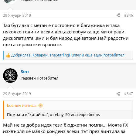
i
o
n
29 Януари 2019
#846
s
:
Тая бутилка с метан е постоянно в багажника и така
няколко години всеки ден,ако избумка ще ми оправи
дископатията ,ами и бая народ ще затрия.Най радостни
ще са свраките и враните.
Добрислав
,
Коварен
,
TheStarlingHunter
и още един потребител
R
e
a
Sen
c
t
Редовен Потребител
i
o
n
29 Януари 2019
#847
s
:
kosmev написа:
Помпата е "китайска", от ebay, 50-ина евро беше.
Май не са добра идея тези бюджетни помпи... Моята FX
изхвърляше малко конденз всеки път през винтила за