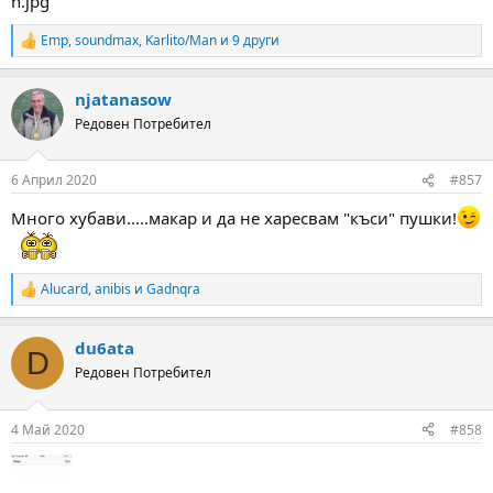
Emp
,
soundmax
,
Karlito/Man
и 9 други
R
e
a
njatanasow
c
t
Редовен Потребител
i
o
n
6 Април 2020
#857
s
:
Много хубави.....макар и да не харесвам "къси" пушки!
Alucard
,
anibis
и
Gadnqra
R
e
a
du6ata
c
D
t
Редовен Потребител
i
o
n
4 Май 2020
#858
s
: