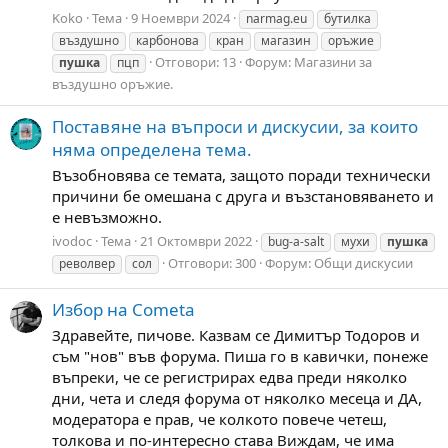
Koko
Тема
9 Ноември 2024
narmag.eu
бутилка
въздушно
карбонова
кран
магазин
оръжие
Отговори: 13
Форум:
Магазини за
пушка
пцп
въздушно оръжие.
Поставяне на въпроси и дискусии, за които
няма определена тема.
Възобновява се темата, защото поради технически
причини бе омешана с друга и възстановяването и
е невъзможно.
ivodoc
Тема
21 Октомври 2022
bug-a-salt
мухи
пушка
Отговори: 300
Форум:
Общи дискусии
револвер
сол
Избор на Cometa
Здравейте, пичове. Казвам се Димитър Тодоров и
съм "нов" във форума. Пиша го в кавички, понеже
въпреки, че се регистрирах едва преди няколко
дни, чета и следя форума от няколко месеца и ДА,
модератора е прав, че колкото повече четеш,
толкова и по-интересно става Виждам, че има