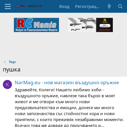
Вход
Регистрация
Tags
пушка
NarMag.eu - нов магазин въздушно оръжие
K
Здравейте, Колеги! Нашето любимо хоби -
въздушното оръжие, навлезе така бързо в моят
живот и ме отвори към много нови
предизвикателства и емоции, донесе ми много
нови запознанства със стойностни хора и нови
приятели, с които преживях незабравими моменти.
Всичко това ме доведе до проучването и...