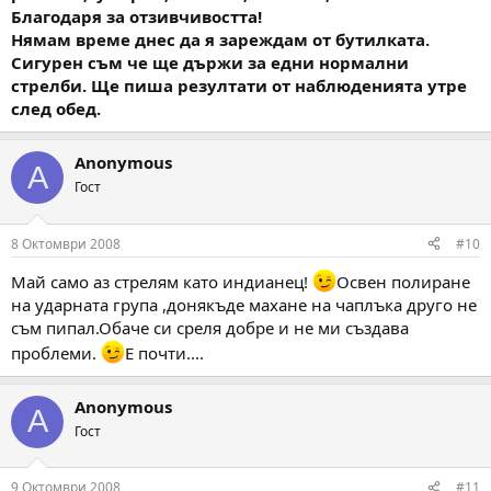
Благодаря за отзивчивостта!
Нямам време днес да я зареждам от бутилката.
Сигурен съм че ще държи за едни нормални
стрелби. Ще пиша резултати от наблюденията утре
след обед.
Anonymous
A
Гост
8 Октомври 2008
#10
Май само аз стрелям като индианец!
Освен полиране
на ударната група ,донякъде махане на чаплъка друго не
съм пипал.Обаче си среля добре и не ми създава
проблеми.
Е почти....
Anonymous
A
Гост
9 Октомври 2008
#11