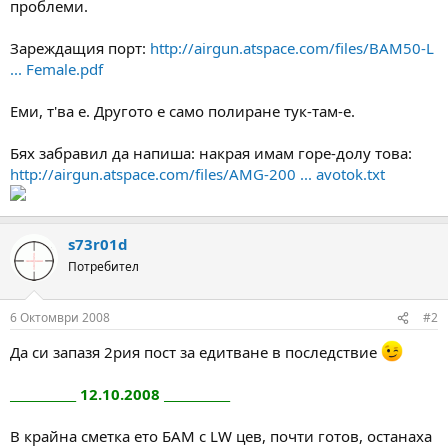
проблеми.
Зареждащия порт:
http://airgun.atspace.com/files/BAM50-L
... Female.pdf
Еми, т'ва е. Другото е само полиране тук-там-е.
Бях забравил да напиша: накрая имам горе-долу това:
http://airgun.atspace.com/files/AMG-200 ... avotok.txt
s73r01d
Потребител
6 Октомври 2008
#2
Да си запазя 2рия пост за едитване в последствие
___________ 12.10.2008 ___________
В крайна сметка ето БАМ с LW цев, почти готов, останаха