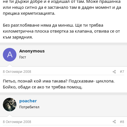
не ти държи добре и е издишал от там. Може прашинка
или нещо ситно да е застанало там в даден момент и да
прецака херметизацията.
Без разглобяване няма да минеш. Ще ти трябва
километрична плоска отвертка за клапана, отвива се от
към зарядния.
Anonymous
A
Гост
8 Октомври 2008
#7
Петьо, познай кой има такава? Подсказвам- циклопа.
Бойко, обади се ако ти трябва помощ.
poacher
Потребител
8 Октомври 2008
#8