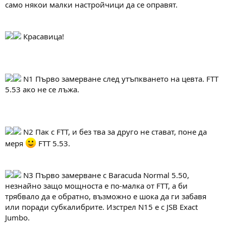
само някои малки настройчици да се оправят.
Красавица!
N1 Първо замерване след утъпкването на цевта. FTT
5.53 ако не се лъжа.
N2 Пак с FTT, и без тва за друго не стават, поне да
меря
FTT 5.53.
N3 Първо замерване с Baracuda Normal 5.50,
незнайно защо мощноста е по-малка от FTT, а би
трябвало да е обратно, възможно е шока да ги забавя
или поради субкалибрите. Изстрел N15 е с JSB Exact
Jumbo.