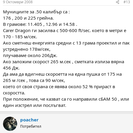
9 Октомври 2008
#13
Мунициите за .50 калибър са :
176 , 200 и 225 грейна.
В грамове: 11.405 , 12.96 и 14.58 .
Carer Dragon ги засилва с 500-600 ft/sec. което в метри е
170 - 185 м/сек.
Ако сметнеш енергията средни с 13 грама проектил и пак
устреднено 178м/сек,
плучаваме около 206Дж.
Ако заложим скорост 265 м.сек , сметката излиза вярна
456 Дж.
Да ама да вдигнеш скороетта на една пушка от 175 на
265 м /сек , това са 90 м/сек,
което от своя страна се явява около 52 % прираст в
скоростта.
При положение, че казват са го направили сБАМ 50 , или
един изстрел или послъгват.
poacher
Потребител