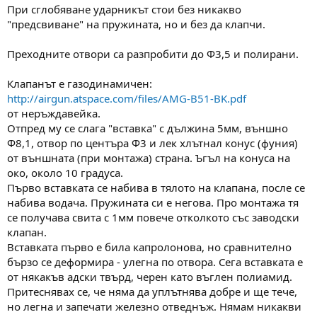
При сглобяване ударникът стои без никакво
"предсвиване" на пружината, но и без да клапчи.
Преходните отвори са разпробити до Ф3,5 и полирани.
Клапанът е газодинамичен:
http://airgun.atspace.com/files/AMG-B51-BK.pdf
от неръждавейка.
Отпред му се слага "вставка" с дължина 5мм, външно
Ф8,1, отвор по центъра Ф3 и лек хлътнал конус (фуния)
от външната (при монтажа) страна. Ъгъл на конуса на
око, около 10 градуса.
Първо вставката се набива в тялото на клапана, после се
набива водача. Пружината си е негова. Про монтажа тя
се получава свита с 1мм повече отколкото със заводски
клапан.
Вставката първо е била капролонова, но сравнително
бързо се деформира - улегна по отвора. Сега вставката е
от някакъв адски твърд, черен като въглен полиамид.
Притеснявах се, че няма да уплътнява добре и ще тече,
но легна и запечати железно отведнъж. Нямам никакви