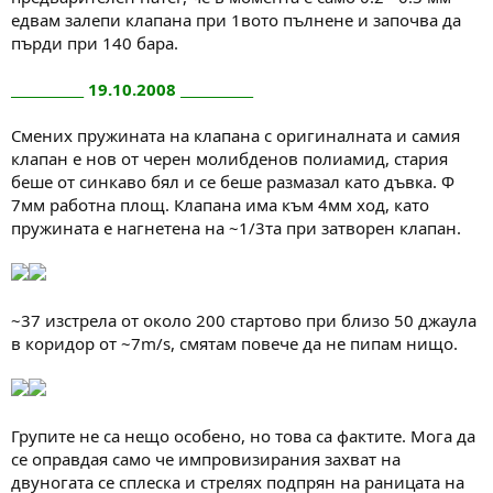
едвам залепи клапана при 1вото пълнене и започва да
пърди при 140 бара.
___________ 19.10.2008 ___________
Смених пружината на клапана с оригиналната и самия
клапан е нов от черен молибденов полиамид, стария
беше от синкаво бял и се беше размазал като дъвка. Ф
7мм работна площ. Клапана има към 4мм ход, като
пружината е нагнетена на ~1/3та при затворен клапан.
~37 изстрела от около 200 стартово при близо 50 джаула
в коридор от ~7m/s, смятам повече да не пипам нищо.
Групите не са нещо особено, но това са фактите. Мога да
се оправдая само че импровизирания захват на
двуногата се сплеска и стрелях подпрян на раницата на