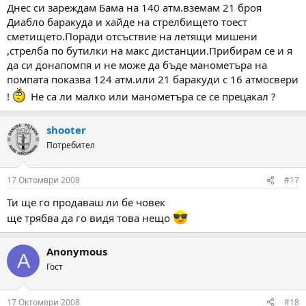
Днес си зареждам Бама на 140 атм.вземам 21 броя
Диабло баракуда и хайде на стрелбището тоест
сметището.Поради отсъствие на летящи мишени
,стрелба по бутилки на макс дистанции.Прибирам се и я
да си донапомпя и не може да бъде манометъра на
помпата показва 124 атм.или 21 баракуди с 16 атмосвери
!
Не са ли малко или манометъра се се прецакал ?
shooter
Потребител
17 Октомври 2008
#17
Ти ще го продаваш ли бе човек
ще трябва да го видя това нещо
Anonymous
A
Гост
17 Октомври 2008
#18