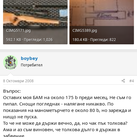
CIMG5171.jpg
CIMG5389.jpg
592.1 KB · Прегледи: 1,026
180.4 KB · Прегледи: 822
boybey
Потребител
8 Октомври 2008
#4
Въпрос:
Оставих моя БАМ на около 175 b преди месец. Не съм го
пипал. Снощи погледнах - налягане никакво. По
показания на манометърчето е около 80 b, но зарежда и
нищо не пуска.
То че не може да държи вечно, да, но чак пък толкова?
Ама и аз съм виновен, че толкова дълго я държах в
забвение.