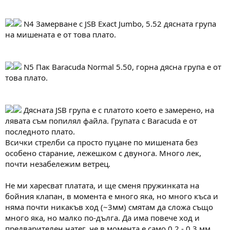
N4 Замерване с JSB Exact Jumbo, 5.52 дясната група
на мишената е от това плато.
N5 Пак Baracuda Normal 5.50, горна дясна група е от
това плато.
Дясната JSB група е с платото което е замерено, на
лявата съм попилял файла. Групата с Baracuda е от
последното плато.
Всички стрелби са просто пуцане по мишената без
особено старание, лежешком с двунога. Много лек,
почти незабележим ветрец.
Не ми харесват платата, и ще сменя пружинката на
бойния клапан, в момента е много яка, но много къса и
няма почти никакъв ход (~3мм) смятам да сложа също
много яка, но малко по-дълга. Да има повече ход и
предварителен натег, че в момента е само 0.2 - 0.3 мм