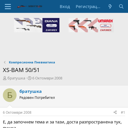
Вход
Регистрация
Компресионна Пневматика
XS-ВАМ 50/51
А
Н
братушка
6 Октомври 2008
в
а
т
ч
братушка
Б
о
а
Редовен Потребител
р
л
н
н
а
а
6 Октомври 2008
#1
т
Д
е
а
Е, да започнем тема и за тази, доста разпространена тук,
м
т
пушка.