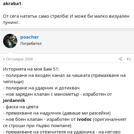
akraba1
.
От сега нататък само стрелба! И може би малко визуален
тунинг.
poacher
Потребител
6 Октомври 2008
#3
Историята на моя Бам 51:
- полиране на входен канал за чашката (премахване на
чеплъци)
- полиране на ударник и дотиквач
- нов заряден клапан с манометър - изработен от
jordannik
- фаска на цевта
- премахване на надулник (даваше ми разсейки)
- нов боен клапан - изработен от
ivodoc
(оригиналният
се строши при първо помпане)
- премахване на отежнителя на ударника - на негово