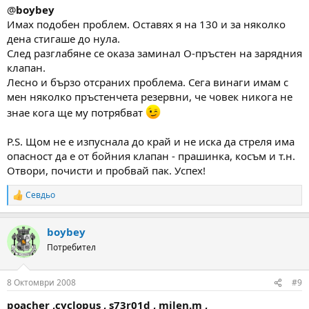
@
boybey
Имах подобен проблем. Оставях я на 130 и за няколко
дена стигаше до нула.
След разглабяне се оказа заминал О-пръстен на зарядния
клапан.
Лесно и бързо отсраних проблема. Сега винаги имам с
мен няколко пръстенчета резервни, че човек никога не
знае кога ще му потрябват
P.S. Щом не е изпуснала до край и не иска да стреля има
опасност да е от бойния клапан - прашинка, косъм и т.н.
Отвори, почисти и пробвай пак. Успех!
Севдьо
R
e
a
boybey
c
t
Потребител
i
o
n
8 Октомври 2008
#9
s
:
poacher ,
cyclopus , s73r01d , milen.m ,