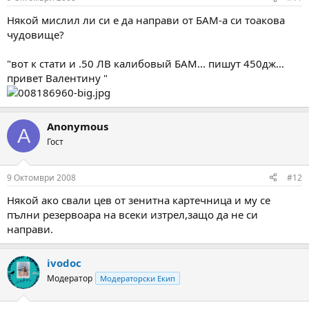
Някой мислил ли си е да направи от БАМ-а си тоакова
чудовище?
"вот к стати и .50 ЛВ калибовый БАМ... пишут 450дж...
привет Валентину "
Anonymous
A
Гост
9 Октомври 2008
#12
Някой ако свали цев от зенитна картечница и му се
пълни резервоара на всеки изтрел,защо да не си
направи.
ivodoc
Модератор
Модераторски Екип