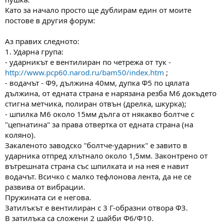
а
а
Като за начало просто ще дублирам един от моите
т
постове в другия форум:
а
Аз правих следното:
1. Ударна група:
- ударникът е вентилиран по четрежа от тук -
http://www.pcp60.narod.ru/bam50/index.htm
;
- водачът - Ф9, дължина 40мм, дупка Ф5 по цялата
дължина, от едната страна е нарязана резба М6 докъдето
стигна метчика, полиран отвън (дрелка, шкурка);
- шпилка М6 около 15мм дълга от някакво болтче с
"цепнатина" за права отвертка от едната страна (на
коляно).
Закаленото заводско "болтче-ударник" е завито в
ударника отпред хлътнало около 1,5мм. Законтрено от
вътрешната страна със шпилката и на нея е навит
водачът. Всичко с малко тефлонова лента, да не се
развива от вибрации.
Пружината си е негова.
Затилъкът е вентилиран с 3 Г-образни отвора Ф3.
В затилъка са сложени 2 шайби Ф6/Ф10.