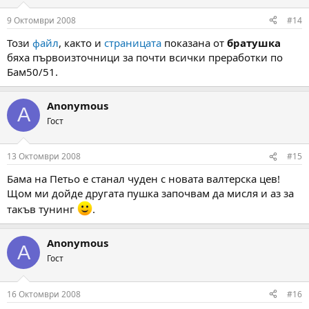
9 Октомври 2008
#14
Този
файл
, както и
страницата
показана от
братушка
бяха първоизточници за почти всички преработки по
Бам50/51.
Anonymous
A
Гост
13 Октомври 2008
#15
Бама на Петьо е станал чуден с новата валтерска цев!
Щом ми дойде другата пушка започвам да мисля и аз за
такъв тунинг
.
Anonymous
A
Гост
16 Октомври 2008
#16