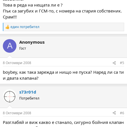
Това в реда на нещата ли е ?
Пък са загубих и ГСМ-то, с номера на стария собственик.
Срам!!!
един потребител
R
e
a
Anonymous
c
A
t
Гост
i
o
n
8 Октомври 2008
#5
s
:
boybey, как така зарежда и нищо не пуска? Наред ли са ти
и двата клапана?
s73r01d
Потребител
8 Октомври 2008
#6
Разглабяй и виж какво е станало, сигурно бойния клапан