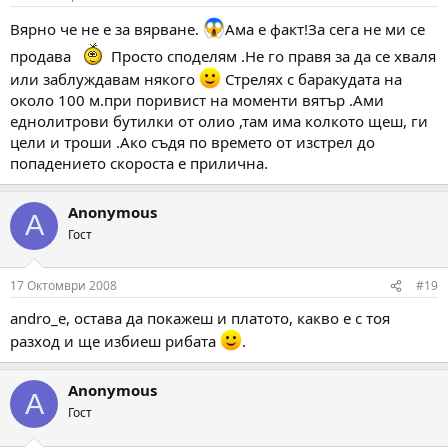
Вярно че не е за вярване.
Ама е факт!За сега не ми се
продава
Просто споделям .Не го правя за да се хваля
или заблуждавам някого
Стрелях с баракудата на
около 100 м.при поривист на моменти вятър .Ами
еднолитрови бутилки от олио ,там има колкото щеш, ги
цели и троши .Ако съдя по времето от изстрел до
попадението скороста е прилична.
Anonymous
A
Гост
17 Октомври 2008
#19
andro_e, остава да покажеш и платото, какво е с тоя
разход и ще избиеш рибата
.
Anonymous
A
Гост