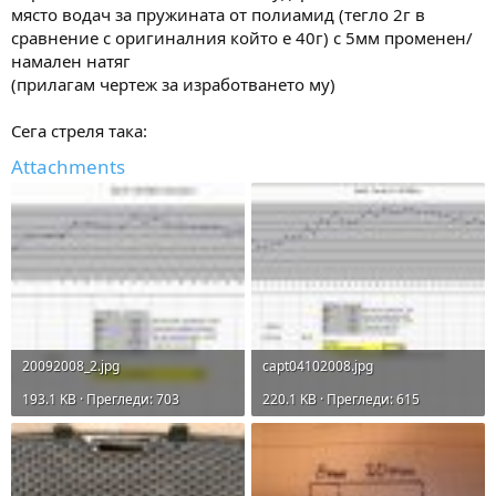
място водач за пружината от полиамид (тегло 2г в
сравнение с оригиналния който е 40г) с 5мм променен/
намален натяг
(прилагам чертеж за изработването му)
Сега стреля така:
Attachments
20092008_2.jpg
capt04102008.jpg
193.1 KB · Прегледи: 703
220.1 KB · Прегледи: 615