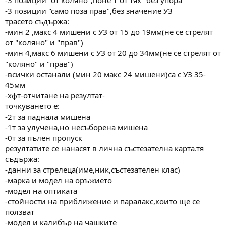
-3 позиции "само поза прав",без значение УЗ
трасето съдържа:
-мин 2 ,макс 4 мишени с УЗ от 15 до 19мм(не се стрелят
от "коляно" и "прав")
-мин 4,макс 6 мишени с УЗ от 20 до 34мм(не се стрелят от
"коляно" и "прав")
-всички останали (мин 20 макс 24 мишени)са с УЗ 35-
45мм
-хфт-отчитане на резултат-
точкуването е:
-2т за паднала мишена
-1т за улучена,но несъборена мишена
-0т за пълен пропуск
резултатите се нанасят в лична състезателна карта.тя
съдържа:
-данни за стрелеца(име,ник,състезателен клас)
-марка и модел на оръжието
-модел на оптиката
-стойности на приближение и паралакс,които ще се
ползват
-модел и калибър на чашките