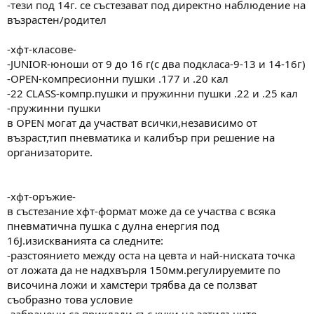
-тези под 14г. се състезават под директно наблюдение на
възрастен/родител
-хфт-класове-
-JUNIOR-юноши от 9 до 16 г(с два подкласа-9-13 и 14-16г)
-OPEN-компресионни пушки .177 и .20 кал
-22 CLASS-компр.пушки и пружинни пушки .22 и .25 кал
-пружинни пушки
в OPEN могат да участват всички,независимо от
възраст,тип пневматика и калибър при решение на
организаторите.
-хфт-оръжие-
в състезание хфт-формат може да се участва с всяка
пневматична пушка с дулна енергия под
16J.изискванията са следните:
-разстоянието между оста на цевта и най-ниската точка
от ложата да не надхвърля 150мм.регулируемите по
височина ложи и хамстери трябва да се ползват
съобразно това условие
-забранени са приклади със куки на затилъците