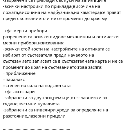
-всички настройки по приклада(височина на
ложата,височина на надбузника,на хамстера)се правят
преди състезанието и не се променят до края му
-хфт-мерни прибори-
разрешени са всички видове механични и оптически
мерни прибори.изисквания:
-всички стойности на настройките на оптиката се
избират от състезателя преди началото на
състезанието,записват се в състезателната карта и не се
променят до края на състезанието.това засяга:
=приближение
=паралакс
=степен на сила на подсветката
-хфт-аксесоари-
-забранени са двуноги,ремъци,възглавнички за
сядане,пясъчни чувалчета
-забранени са нивелири,уреди за определяне на
разстояние,лазерни прицели
..........................................................