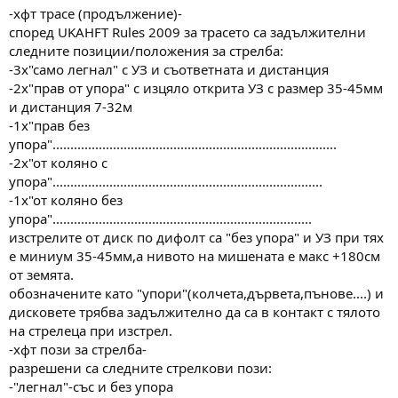
-хфт трасе (продължение)-
според UKAHFT Rules 2009 за трасето са задължителни
следните позиции/положения за стрелба:
-3х"само легнал" с УЗ и съответната и дистанция
-2х"прав от упора" с изцяло открита УЗ с размер 35-45мм
и дистанция 7-32м
-1х"прав без
упора"................................................................................
-2х"от коляно с
упора"............................................................................
-1х"от коляно без
упора".........................................................................
изстрелите от диск по дифолт са "без упора" и УЗ при тях
е миниум 35-45мм,а нивото на мишената е макс +180см
от земята.
обозначените като "упори"(колчета,дървета,пънове....) и
дисковете трябва задължително да са в контакт с тялото
на стрелеца при изстрел.
-хфт пози за стрелба-
разрешени са следните стрелкови пози:
-"легнал"-със и без упора