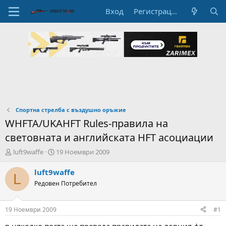
Вход
Регистрация
Спортна стрелба с въздушно оръжие
WHFTA/UKAHFT Rules-правила на
световната и английската HFT асоциации
А
Н
luft9waffe
19 Ноември 2009
в
а
т
ч
luft9waffe
L
о
а
Редовен Потребител
р
л
н
н
а
а
19 Ноември 2009
#1
т
Д
е
а
в няколко поста ще преведа правилата на ловния фт