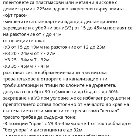
плейтовете са пластмасови или метални дискове с
диаметър мин 225мм,здраво закрепени върху земята
-хфт трасе-
-мишените са стандартни,падащи,с дистанционно
зареждане и с убойни зони(УЗ) от 15 до 45мм.поставят се
на разстояние от 7 до 41м
от позициите така:
-УЗ от 15 до 19мм на разстояние от 12 до 23м
-УЗ 20 - 24мм от 7 - 27м
-УЗ 25 - 34мм 7 - 32м
-УЗ 35 - 45мм 7 - 41м
разставят се с въображение-зайци във висока
трева,плъхове в отворите на канализационни
тръби,катерици и птици по клоните на дърветета.
допуска се до 6(от 30-те)мишени да бъдат с до 50%
закриване на УЗ,при условие ,че се избягват рикушети и
препятствието остава постоянно от началото до края на
състезанието.тези мишени се стрелят само "легнал".
трасето трябва да съдържа поне:
-3 позиции "прав" с УЗ 35-45мм.поне 1 от тях трябва да е
"без упора" и дистанцията е до 32м.
-3 позиции "от коляно",поне 1 от тях "без упора"