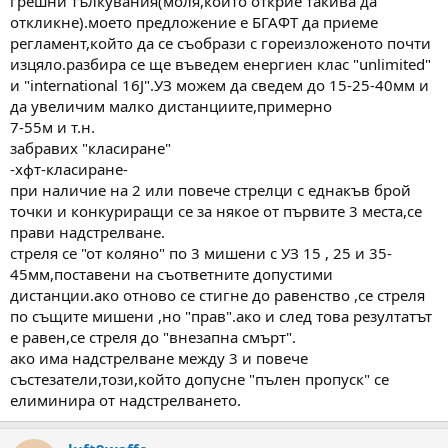
грешни тълкувания(моля,който открие такива да
откликне).моето предложение е БГАФТ да приеме
регламент,който да се съобрази с гореизложеното почти
изцяло.разбира се ще въведем енергиен клас "unlimited"
и "international 16J".УЗ можем да сведем до 15-25-40мм и
да увеличим малко дистанциите,примерно
7-55м и т.н.
забравих "класиране"
-хфт-класиране-
при наличие на 2 или повече стрелци с еднакъв брой
точки и конкуриращи се за някое от първите 3 места,се
прави надстрелване.
стреля се "от коляно" по 3 мишени с УЗ 15 , 25 и 35-
45мм,поставени на съответните допустими
дистанции.ако отново се стигне до равенство ,се стреля
по същите мишени ,но "прав".ако и след това резултатът
е равен,се стреля до "внезапна смърт".
ако има надстрелване между 3 и повече
състезатели,този,който допусне "пълен пропуск" се
елиминира от надстрелването.