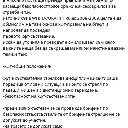
м
т
касаещи безопасност,трасе,оръжие,аксесоари,пози за
а
а
стрелба и т.н.
т
източникът е WHFTA/UKAHFT Rules 2008-2009.целта е да
а
обмислим на тази основа хфт-правила на бгафт и
напролет да проведем
първото хфт-състезание.
искам да уточня,че преводът е смилов,взел съм само
важните неща,без да съкращавам някои наистина важни
теми.и тъй:
-хфт-общи положения-
хфт е състезателна стрелкова дисциплина,имитираща
поредица от ловни ситуации,в които се стреля по
падащи мишени с дистанционно зареждане.
-безопасност на хфт-състезанията-
-преди всяко състезание се провежда брифинг по
безопасността.отсъствалите от брифинга стрелци не се
допускат до участие.
-на трасето се допускат само