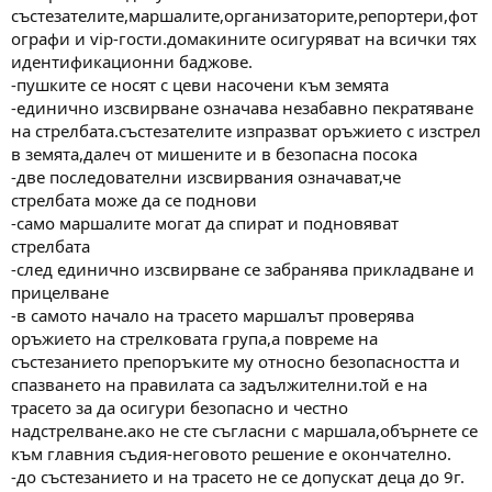
състезателите,маршалите,организаторите,репортери,фот
ографи и vip-гости.домакините осигуряват на всички тях
идентификационни баджове.
-пушките се носят с цеви насочени към земята
-единично изсвирване означава незабавно пекратяване
на стрелбата.състезателите изпразват оръжието с изстрел
в земята,далеч от мишените и в безопасна посока
-две последователни изсвирвания означават,че
стрелбата може да се поднови
-само маршалите могат да спират и подновяват
стрелбата
-след единично изсвирване се забранява прикладване и
прицелване
-в самото начало на трасето маршалът проверява
оръжието на стрелковата група,а повреме на
състезанието препоръките му относно безопасността и
спазването на правилата са задължителни.той е на
трасето за да осигури безопасно и честно
надстрелване.ако не сте съгласни с маршала,обърнете се
към главния съдия-неговото решение е окончателно.
-до състезанието и на трасето не се допускат деца до 9г.