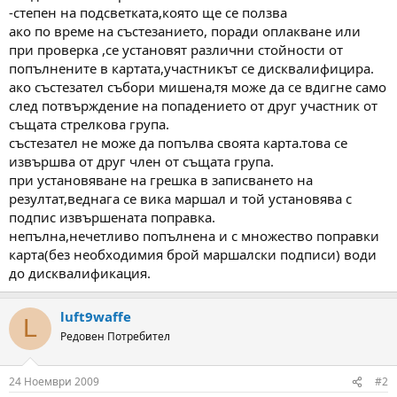
-степен на подсветката,която ще се ползва
ако по време на състезанието, поради оплакване или
при проверка ,се установят различни стойности от
попълнените в картата,участникът се дисквалифицира.
ако състезател събори мишена,тя може да се вдигне само
след потвърждение на попадението от друг участник от
същата стрелкова група.
състезател не може да попълва своята карта.това се
извършва от друг член от същата група.
при установяване на грешка в записването на
резултат,веднага се вика маршал и той установява с
подпис извършената поправка.
непълна,нечетливо попълнена и с множество поправки
карта(без необходимия брой маршалски подписи) води
до дисквалификация.
luft9waffe
L
Редовен Потребител
24 Ноември 2009
#2