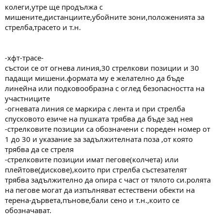
колеги,утре ще продължа с
мишените,дистанциите,убойните зони,положенията за
стрелба,трасето и т.н.
-хфт-трасе-
състои се от огнева линия,30 стрелкови позиции и 30
падащи мишени.формата му е желателно да бъде
линейна или подковообразна с оглед безопасността на
участниците
-огневата линия се маркира с лента и при стрелба
спусковото езиче на пушката трябва да бъде зад нея
-стрелковите позиции са обозначени с пореден номер от
1 до 30 и указание за задължителната поза ,от която
трябва да се стреля
-стрелковите позиции имат пегове(колчета) или
плейтове(дискове),които при стрелба състезателят
трябва задължително да опира с част от тялото си.ролята
на пегове могат да изпълняват естествени обекти на
терена-дървета,пънове,бали сено и т.н.,които се
обозначават.