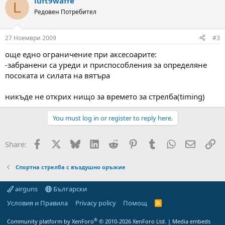
luft9waffe
L
Редовен Потребител
27 Ноември 2009
#3
още едно ограничение при аксесоарите:
-забранени са уреди и приспособления за определяне
посоката и силата на вятъра
никъде не открих нищо за времето за стрелба(timing)
You must log in or register to reply here.
Facebook
X
Bluesky
LinkedIn
Reddit
Pinterest
Tumblr
WhatsApp
Email
Вм
Share:
Спортна стрелба с въздушно оръжие
airguns
Български
Условия и Правила
Privacy policy
Помощ
R
S
S
®
Community platform by XenForo
© 2010-2026 XenForo Ltd.
|
Media embeds