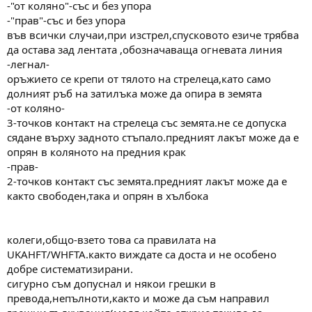
-"от коляно"-със и без упора
-"прав"-със и без упора
във всички случаи,при изстрел,спусковото езиче трябва
да остава зад лентата ,обозначаваща огневата линия
-легнал-
оръжието се крепи от тялото на стрелеца,като само
долният ръб на затилъка може да опира в земята
-от коляно-
3-точков контакт на стрелеца със земята.не се допуска
сядане върху задното стъпало.предният лакът може да е
опрян в коляното на предния крак
-прав-
2-точков контакт със земята.предният лакът може да е
както свободен,така и опрян в хълбока
колеги,общо-взето това са правилата на
UKAHFT/WHFTA.както виждате са доста и не особено
добре систематизирани.
сигурно съм допуснал и някои грешки в
превода,непълноти,както и може да съм направил