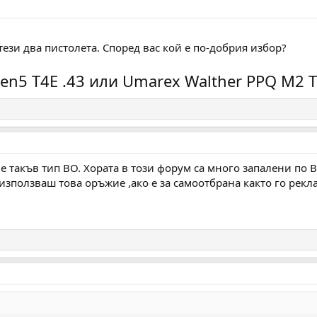
тези два пистолета. Според вас кой е по-добрия избор?
n5 T4E .43 или Umarex Walther PPQ M2 
 такъв тип ВО. Хората в този форум са много запалени по В
използваш това оръжие ,ако е за самоотбрана както го рекл