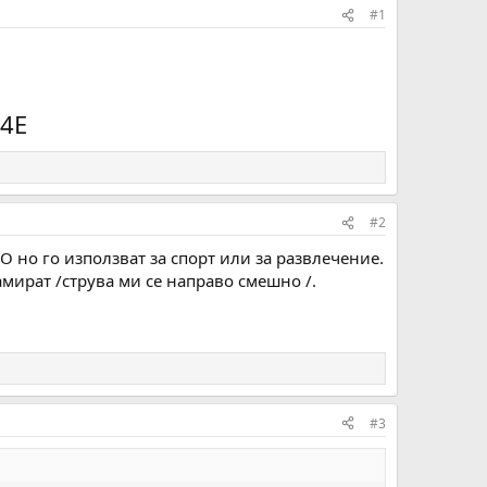
#1
T4E
#2
О но го използват за спорт или за развлечение.
амират /струва ми се направо смешно /.
#3