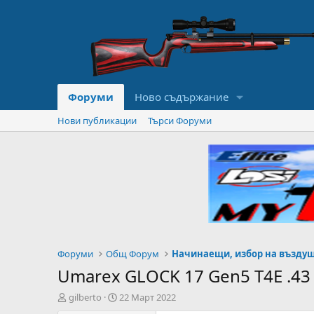
Форуми
Ново съдържание
Нови публикации
Търси Форуми
Форуми
Общ Форум
Umarex GLOCK 17 Gen5 T4E .43
А
Н
gilberto
22 Март 2022
в
а