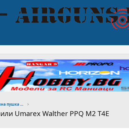
Начинаещи, избор на въздушна пушка или пистолет
 или Umarex Walther PPQ M2 T4E