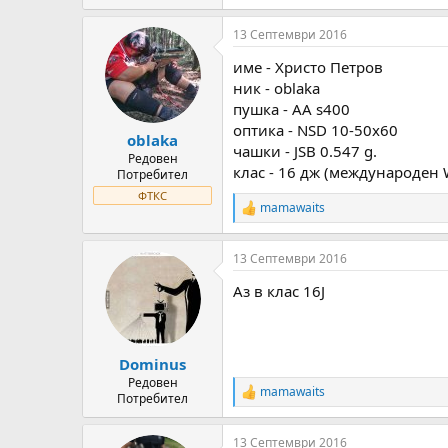
e
a
13 Септември 2016
c
t
име - Христо Петров
i
o
ник - oblaka
n
пушка - AA s400
s
оптика - NSD 10-50x60
:
oblaka
чашки - JSB 0.547 g.
Редовен
клас - 16 дж (международен 
Потребител
ФТКС
mamawaits
R
e
a
13 Септември 2016
c
t
Аз в клас 16J
i
o
n
s
:
Dominus
Редовен
mamawaits
R
Потребител
e
a
13 Септември 2016
c