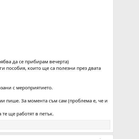
рябва да се прибирам вечерта)
ги пособия, които ще са полезни през двата
рзани с мероприятието.
ми пише. За момента съм сам (проблема е, че и
 те ще работят в петък.