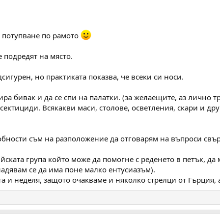
 потупване по рамото
 подредят на място.
сигурен, но практиката показва, че всеки си носи.
ира бивак и да се спи на палатки. (за желаещите, аз лично т
ектициди. Всякакви маси, столове, осветления, скари и дру
обности съм на разположение да отговарям на въпроси свъ
йската група който може да помогне с реденето в петък, да 
надявам се да има поне малко ентусиазъм).
а и неделя, защото очакваме и няколко стрелци от Гърция, а