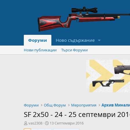
Форуми
Ново съдържание
Нови публикации
Търси Форуми
Форуми
Общ Форум
Мероприятия
Архив Минал
SF 2x50 - 24 - 25 септември 201
А
Н
vas2308
13 Септември 2016
в
а