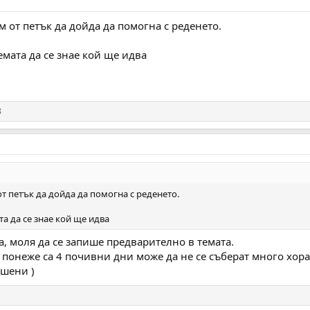
 от петък да дойда да помогна с реденето.
мата да се знае кой ще идва
8
т петък да дойда да помогна с реденето.
а да се знае кой ще идва
ва, моля да се запише предварително в темата.
понеже са 4 почивни дни може да не се съберат много хора. 
ишени )