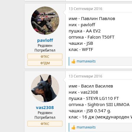
e
a
13 Септември 2016
c
t
име - Павлин Павлов
i
o
ник - pavloff
n
пушка - AA EV2
s
оптика - Falcon T50FT
:
pavloff
чашки - JSB
Редовен
клас - WFTF
Потребител
ФТКС
mamawaits
R
ФТДМ
e
a
13 Септември 2016
c
t
име - Васил Василев
i
o
ник - vas2308
n
пушка - STEYR LG110 FT
s
оптика - Sightron SIII LRMOA
:
vas2308
чашки - JSB 0.547 g.
Редовен
клас - 16 дж (международен 
Потребител
ФТКС
mamawaits
R