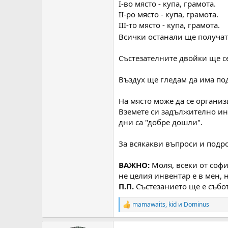
І-во място - купа, грамота.
ІІ-ро място - купа, грамота.
ІІІ-то място - купа, грамота.
Всички останали ще получат
Състезателните двойки ще се
Въздух ще гледам да има под
На място може да се организ
Вземете си задължително инс
дни са "добре дошли".
За всякакви въпроси и подр
ВАЖНО:
Моля, всеки от софи
не целия инвентар е в мен, 
П.П.
Състезанието ще е събот
mamawaits
,
kid
и
Dominus
R
e
a