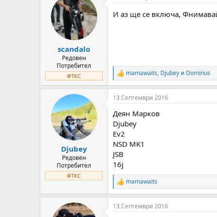
t
И аз ще се включа, Фнимав
i
o
n
s
:
scandalo
Редовен
Потребител
mamawaits
,
Djubey
и
Dominus
R
ФТКС
e
a
13 Септември 2016
c
t
Деян Марков
i
o
Djubey
n
Ev2
s
NSD MK1
:
Djubey
JSB
Редовен
16j
Потребител
ФТКС
mamawaits
R
e
a
13 Септември 2016
c
t