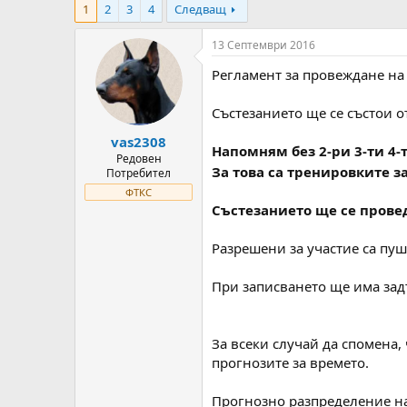
1
2
3
4
Следващ
т
ч
о
а
р
л
13 Септември 2016
н
н
Регламент за провеждане на 
а
а
т
Д
е
а
Състезанието ще се състои о
м
т
vas2308
а
а
Напомням без 2-ри 3-ти 4
т
Редовен
За това са тренировките з
Потребител
а
ФТКС
Състезанието ще се провед
Разрешени за участие са пуш
При записването ще има зад
За всеки случай да спомена,
прогнозите за времето.
Прогнозно разпределение на