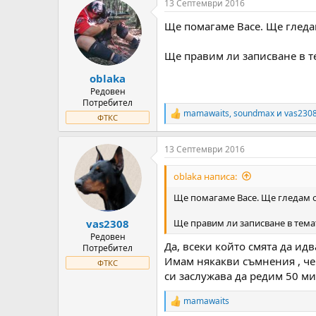
13 Септември 2016
c
t
Ще помагаме Васе. Ще гледам
i
o
n
Ще правим ли записване в те
s
:
oblaka
Редовен
Потребител
mamawaits
,
soundmax
и
vas230
R
ФТКС
e
a
13 Септември 2016
c
t
i
oblaka написа:
o
n
Ще помагаме Васе. Ще гледам о
s
:
Ще правим ли записване в темат
vas2308
Редовен
Да, всеки който смята да ид
Потребител
Имам някакви съмнения , че 
ФТКС
си заслужава да редим 50 м
mamawaits
R