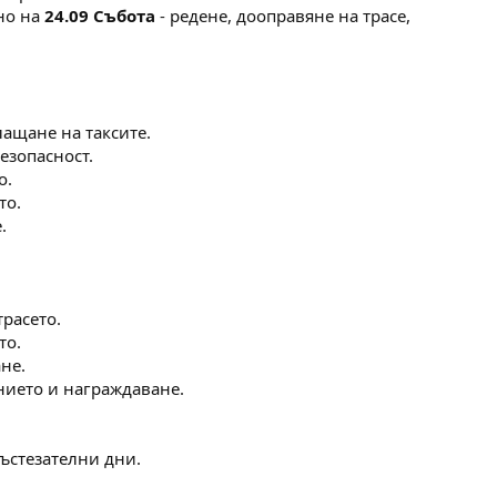
но на
24.09 Събота
- редене, дооправяне на трасе,
плащане на таксите.
езопасност.
о.
то.
.
трасето.
то.
не.
анието и награждаване.
състезателни дни.