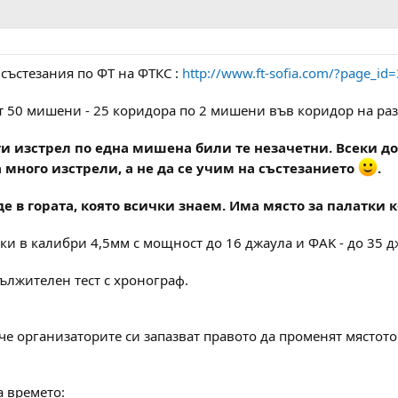
състезания по ФТ на ФТКС :
http://www.ft-sofia.com/?page_id
т 50 мишени - 25 коридора по 2 мишени във коридор на разс
-ти изстрел по една мишена били те незачетни. Всеки 
а много изстрели, а не да се учим на състезанието
.
е в гората, която всички знаем. Има място за палатки к
ки в калибри 4,5мм с мощност до 16 джаула и ФАK - до 35 дж
ължителен тест с хронограф.
 че организаторите си запазват правото да променят мястот
 времето: