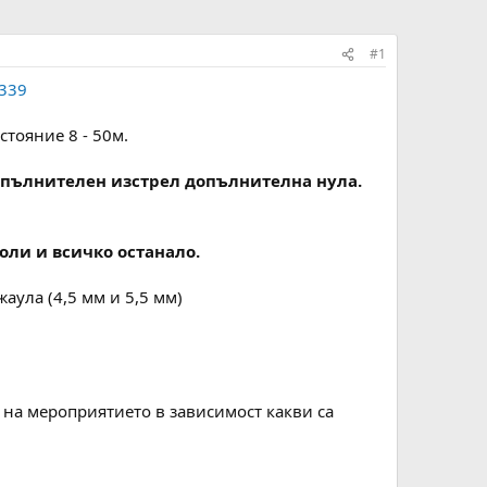
#1
=339
тояние 8 - 50м.
допълнителен изстрел допълнителна нула.
оли и всичко останало.
аула (4,5 мм и 5,5 мм)
о на мероприятието в зависимост какви са