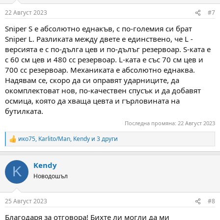
o
n
22 Август 2023
#7
s
:
Sniper S е абсолютно еднакъв, с по-големия си брат
Sniper L. Разликата между двете е единствено, че L -
версията е с по-дълга цев и по-дълъг резервоар. S-ката е
с 60 см цев и 480 сс резервоар. L-ката е със 70 см цев и
700 сс резервоар. Механиката е абсолютно еднаква.
Надявам се, скоро да си оправят ударниците, да
окомплектоват нов, по-качествен спусък и да добавят
осмица, която да хваща цевта и гърловината на
бутилката.
Последна промяна:
22 Август 2023
ико75
,
Karlito/Man
,
Kendy
и 3 други
R
e
a
Kendy
c
K
t
Новодошъл
i
o
n
25 Август 2023
#8
s
:
Благодаря за отговора! Бихте ли могли да ми