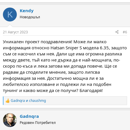
Kendy
K
Новодошъл
21 Август 2023
#6
Уникален проект поздравления! Може ли малко
информация относно Hatsan Sniper S модела 6.35, защото
съм се насочил към нея. Дали ще има огромна разлика
между двете, тъй като не държа да е най-мощната, по-
скоро по-къса и лека затова ми допада повече. Ще се
радвам да споделите мнение, защото липсва
информация за нея. Достатъчно мощна ли е за
любителско използване и подлежи ли на подобен
тунинг и какво може да се получи? Благодаря!
Gadnqra
и
chaushmg
R
e
a
Gadnqra
c
t
Редовен Потребител
i