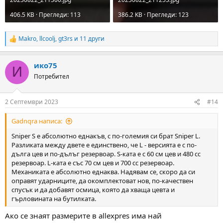
406.5 KB · Прегледи: 113
386.2 KB · Прегледи: 123
Makro
,
llcoolj
,
gt3rs
и 11 други
R
e
a
ико75
c
И
t
Потребител
i
o
n
2 Септември 2023
#14
s
:
Gadnqra написа:
Sniper S е абсолютно еднакъв, с по-големия си брат Sniper L.
Разликата между двете е единствено, че L - версията е с по-
дълга цев и по-дълъг резервоар. S-ката е с 60 см цев и 480 сс
резервоар. L-ката е със 70 см цев и 700 сс резервоар.
Механиката е абсолютно еднаква. Надявам се, скоро да си
оправят ударниците, да окомплектоват нов, по-качествен
спусък и да добавят осмица, която да хваща цевта и
гърловината на бутилката.
Ако се знаят размерите в allexpres има най