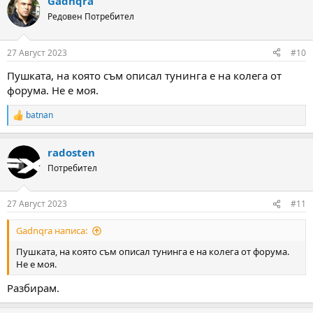
Gadnqra
Редовен Потребител
27 Август 2023
#10
Пушката, на която съм описал тунинга е на колега от
форума. Не е моя.
batnan
R
e
a
radosten
c
t
Потребител
i
o
n
27 Август 2023
#11
s
:
Gadnqra написа:
Пушката, на която съм описал тунинга е на колега от форума.
Не е моя.
Разбирам.