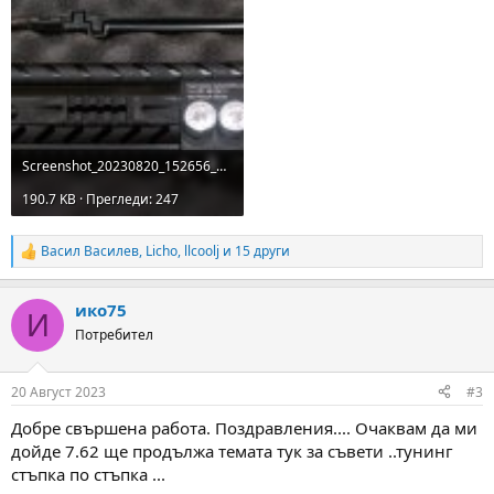
Screenshot_20230820_152656_Gallery.jpg
190.7 KB · Прегледи: 247
Васил Василев
,
Licho
,
llcoolj
и 15 други
R
e
a
ико75
c
И
t
Потребител
i
o
n
20 Август 2023
#3
s
:
Добре свършена работа. Поздравления.... Очаквам да ми
дойде 7.62 ще продължа темата тук за съвети ..тунинг
стъпка по стъпка ...