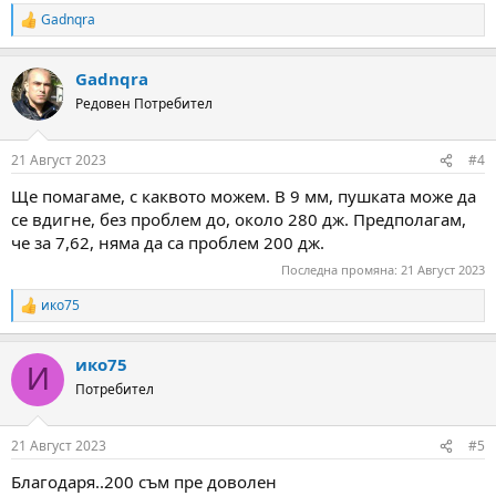
Gadnqra
R
e
a
Gadnqra
c
t
Редовен Потребител
i
o
n
21 Август 2023
#4
s
:
Ще помагаме, с каквото можем. В 9 мм, пушката може да
се вдигне, без проблем до, около 280 дж. Предполагам,
че за 7,62, няма да са проблем 200 дж.
Последна промяна:
21 Август 2023
ико75
R
e
a
ико75
c
И
t
Потребител
i
o
n
21 Август 2023
#5
s
:
Благодаря..200 съм пре доволен