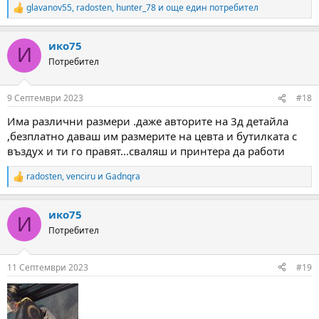
glavanov55
,
radosten
,
hunter_78
и още един потребител
R
e
a
ико75
c
И
t
Потребител
i
o
n
9 Септември 2023
#18
s
:
Има различни размери .даже авторите на 3д детайла
,безплатно даваш им размерите на цевта и бутилката с
въздух и ти го правят...сваляш и принтера да работи
radosten
,
venciru
и
Gadnqra
R
e
a
ико75
c
И
t
Потребител
i
o
n
11 Септември 2023
#19
s
: