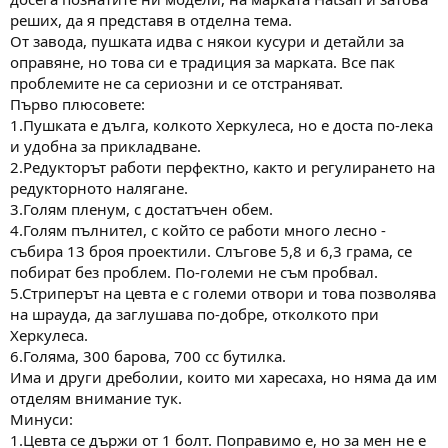
а
а
реших, да я представя в отделна тема.
т
От завода, пушката идва с някои кусури и детайли за
а
оправяне, но това си е традиция за марката. Все пак
проблемите не са сериозни и се отстраняват.
Първо плюсовете:
1.Пушката е дълга, колкото Херкулеса, но е доста по-лека
и удобна за прикладване.
2.Редукторът работи перфектно, както и регулирането на
редукторното налягане.
3.Голям пленум, с достатъчен обем.
4.Голям пълнител, с който се работи много лесно -
събира 13 броя проектили. Слъгове 5,8 и 6,3 грама, се
побират без проблем. По-големи не съм пробвал.
5.Стриперът на цевта е с големи отвори и това позволява
на шрауда, да заглушава по-добре, отколкото при
Херкулеса.
6.Голяма, 300 барова, 700 сс бутилка.
Има и други дреболии, които ми харесаха, но няма да им
отделям внимание тук.
Минуси:
1.Цевта се държи от 1 болт. Поправимо е, но за мен не е