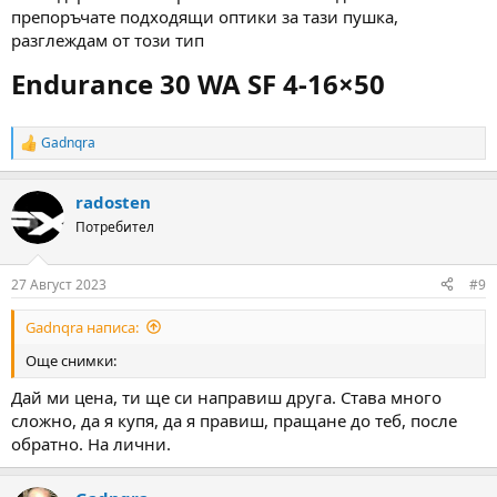
препоръчате подходящи оптики за тази пушка,
разглеждам от този тип
Endurance 30 WA SF 4-16×50​
Gadnqra
R
e
a
radosten
c
t
Потребител
i
o
n
27 Август 2023
#9
s
:
Gadnqra написа:
Още снимки:
Дай ми цена, ти ще си направиш друга. Става много
сложно, да я купя, да я правиш, пращане до теб, после
обратно. На лични.