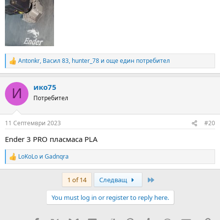
Antonkr
,
Васил 83
,
hunter_78
и още един потребител
R
e
a
ико75
c
И
t
Потребител
i
o
n
11 Септември 2023
#20
s
:
Ender 3 PRO пласмаса PLA
LoKoLo
и
Gadnqra
R
e
a
Last
1 of 14
Следващ
c
t
You must log in or register to reply here.
i
o
n