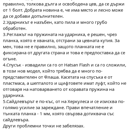
правилно, толкова дълга и освободена цев, да се държи
от 1 болт. Добрата новина е, че има място и лесно може
да се добави допълнителен.
2.Ударникът е назъбен, като пила и много грубо
обработен.
3.Реглажът на пружината на ударника, е решен, чрез
планка, която е хваната, отстрани за цевната кутия. За
мен, това не е правилно, защото планката не е
фиксирана от другата страна и това е предпоставка да се
огъне.
4.Спусък - извадили са го от Hatsan Flash и са го сложили,
в този нов модел, който трябва да е много по-
представителен от Флаша. Касетата на спусъка е от
пластмаса, а шепталото и щифтовете имат луфт, който не
отговаря на натоварването от коравата пружина на
ударника.
5.Сайдлевърът е по-къс, от на Херкулеса и се изисква по-
голямо усилие за зареждане. Прави впечатление и
тънката планка - 1 мм, която свързва дотиквача със
сайдлевъра.
Други проблемни точки не забелязах.