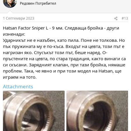
t
Редовен Потребител
i
o
n
1 Септември 2023
#13
s
:
Hatsan Factor Sniper L - 9 мм. Следваща бройка - други
изненади:
Ударникът не е назъбен, като пила. Поне не толкова. Но
пък пружината му е по-къса. Входът на цевта, този път е
нагризан яко. Спусъкът този път, беше наред. О-
пръстените на цевта, по стара традиция, както винаги са
си скъсани. Зарядният клапан, при тази бройка, нямаше
проблем. Така, че явно и при този модел на Hatsan, ще
играем на тото.
Attachments