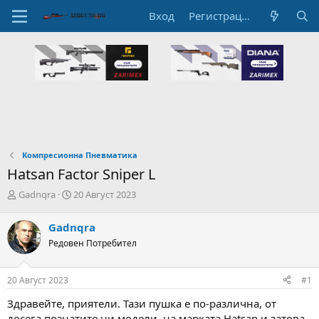
Вход
Регистрация
Компресионна Пневматика
Hatsan Factor Sniper L
А
Н
Gadnqra
20 Август 2023
в
а
т
ч
Gadnqra
о
а
Редовен Потребител
р
л
н
н
а
а
20 Август 2023
#1
т
Д
е
а
Здравейте, приятели. Тази пушка е по-различна, от
м
т
досега познатите ни модели, на марката Hatsan и затова