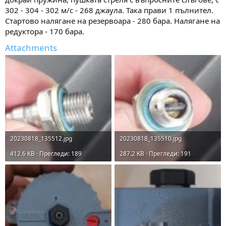
302 - 304 - 302 м/с - 268 джаула. Така прави 1 пълнител.
Стартово налягане на резервоара - 280 бара. Налягане на
редуктора - 170 бара.
Attachments
20230818_135512.jpg
20230818_135510.jpg
412.6 KB · Прегледи: 189
287.2 KB · Прегледи: 191