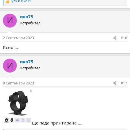
lynx
и
ико75
R
e
a
ико75
c
И
t
Потребител
i
o
n
2 Септември 2023
#16
s
:
Ясно ...
ико75
И
Потребител
9 Септември 2023
#17
ще пада принтиране ....