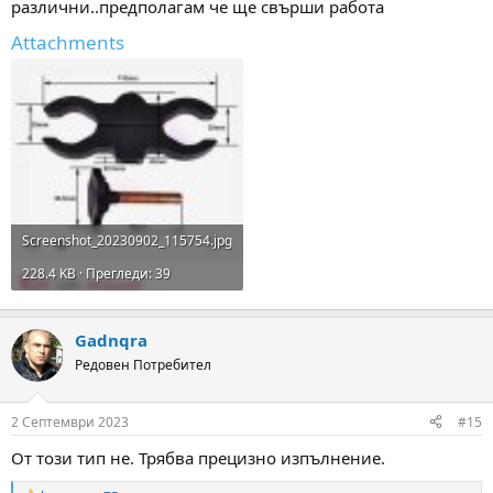
различни..предполагам че ще свърши работа
Attachments
Screenshot_20230902_115754.jpg
228.4 KB · Прегледи: 39
Gadnqra
Редовен Потребител
2 Септември 2023
#15
От този тип не. Трябва прецизно изпълнение.