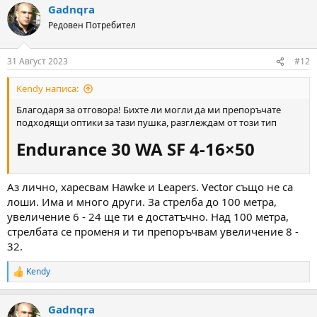
Gadnqra
Редовен Потребител
31 Август 2023
#12
Kendy написа:
Благодаря за отговора! Бихте ли могли да ми препоръчате
подходящи оптики за тази пушка, разглеждам от този тип
Endurance 30 WA SF 4-16×50​
Аз лично, харесвам Hawke и Leapers. Vector също не са
лоши. Има и много други. За стрелба до 100 метра,
увеличение 6 - 24 ще ти е достатъчно. Над 100 метра,
стрелбата се променя и ти препоръчвам увеличение 8 -
32.
Kendy
R
e
a
Gadnqra
c