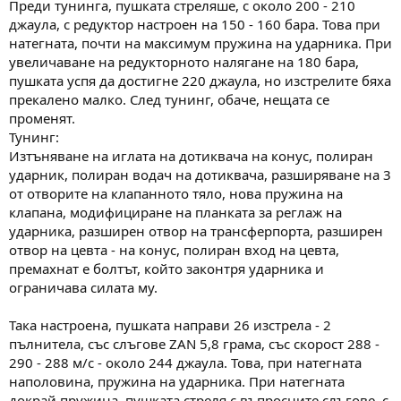
Преди тунинга, пушката стреляше, с около 200 - 210
джаула, с редуктор настроен на 150 - 160 бара. Това при
натегната, почти на максимум пружина на ударника. При
увеличаване на редукторното налягане на 180 бара,
пушката успя да достигне 220 джаула, но изстрелите бяха
прекалено малко. След тунинг, обаче, нещата се
променят.
Тунинг:
Изтъняване на иглата на дотиквача на конус, полиран
ударник, полиран водач на дотиквача, разширяване на 3
от отворите на клапанното тяло, нова пружина на
клапана, модифициране на планката за реглаж на
ударника, разширен отвор на трансферпорта, разширен
отвор на цевта - на конус, полиран вход на цевта,
премахнат е болтът, който законтря ударника и
ограничава силата му.
Така настроена, пушката направи 26 изстрела - 2
пълнитела, със слъгове ZAN 5,8 грама, със скорост 288 -
290 - 288 м/с - около 244 джаула. Това, при натегната
наполовина, пружина на ударника. При натегната
докрай пружина, пушката стреля с въпросните слъгове, с