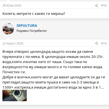
n
28 Юни 2020
#18
s
:
Колега, метрите с какво ги мериш?
SEPULTURA
Редовен Потребител
22 Август 2020
#19
Вчера отворих цилиндъра,защото искам да сменя
пружината с по-мека. В цилиндъра имаше около 20-25г.
вода,която изсипах като от чаша. Също така по
вътрещността му имаше много и то големи капки вода.
Почистих ги.
Добре е всички,които могат да махат цилидрите си да ги
прегледат,защото моята пушка е само на 2-3 месеца и
1500+ изстрела,а имаше достатъчно вода за едно 3 в 1...