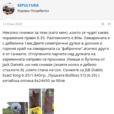
a
SEPULTURA
c
t
Редовен Потребител
i
o
n
12 Юни 2020
#7
s
:
Няколко снимки за тези (като мен) ,които се чудят какво
поражение прави 6.35. Разтоянието е 80м. Ламарината е
с дебелина 1мм.Двете симетрични дупки в долния и
горния край на ламарината са "фабрични",всичко друго
е от съчмите. Отчупените парчета над дупката на
керемината направо се пръснаха .Имаше и бутилка от
Jack Daniels ,но нея снимах (знаете колко е дебело
стъклото й) ,която стана на сол. Съчмите са JSB Diablo
Exact King 6.35/1.645гр. ,Пушката Bullbiss 57J (6.35) с
китайска оптика 6х24х50 за 90лв