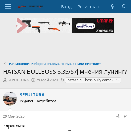
Вход
Регистрация
Начинаещи, избор на въздушна пушка или пистолет
HATSAN BULLBOSS 6.35/57j мнения ,тунинг?
А
Н
T
SEPULTURA
29 Май 2020
hatsan bullboss bully gamo 6.35
в
а
a
т
ч
g
SEPULTURA
о
а
s
р
л
Редовен Потребител
н
н
а
а
29 Май 2020
#1
т
Д
е
а
Здравейте!
м
т