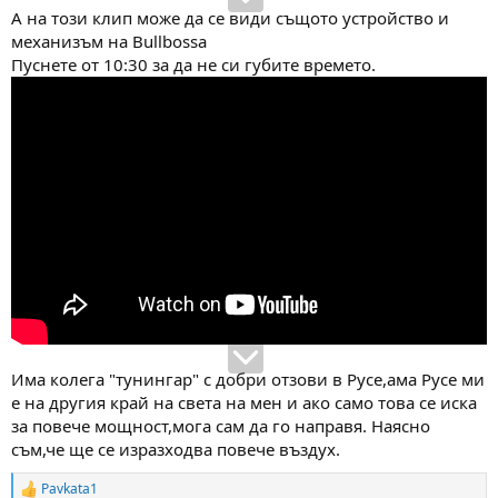
А на този клип може да се види същото устройство и
механизъм на Bullbossa
Пуснете от 10:30 за да не си губите времето.
Има колега "тунингар" с добри отзови в Русе,ама Русе ми
е на другия край на света на мен и ако само това се иска
за повече мощност,мога сам да го направя. Наясно
съм,че ще се изразходва повече въздух.
Pavkata1
R