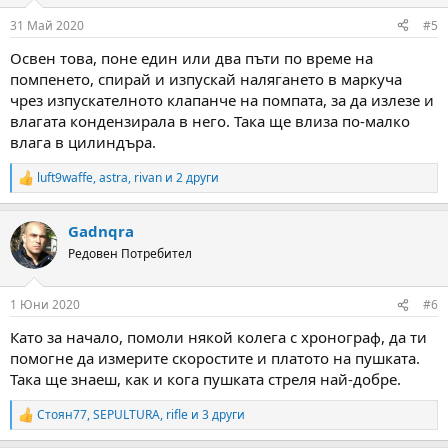
31 Май 2020
#5
Освен това, поне един или два пъти по време на
помпенето, спирай и изпускай налягането в маркуча
чрез изпускателното клапанче на помпата, за да излезе и
влагата кондензирала в него. Така ще влиза по-малко
влага в цилиндъра.
luft9waffe
,
astra
,
rivan
и 2 други
R
e
a
Gadnqra
c
t
Редовен Потребител
i
o
n
1 Юни 2020
#6
s
:
Като за начало, помоли някой колега с хронограф, да ти
помогне да измерите скоростите и платото на пушката.
Така ще знаеш, как и кога пушката стреля най-добре.
Стоян77
,
SEPULTURA
,
rifle
и 3 други
R
e