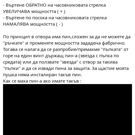
- Въртене ОБРАТНО на часовниковата стрелка
УВЕЛИЧАВА мощността ( + )
- Въртене по посока на часовниковата стрелка
НАМАЛЯВА мощността ( - )
По принцип в отвора има пин,сложен за да не можете да
"ръчкате" и променяте мощността задaдена фабрично.
Тогава се налага да се разпробие/премахме "пъпката" от
горе на един винт държащ пин-а (звезда с пъпка по
средата) или да ползвате "звезда" с отвор за такива
"пъпки" и да се извади пина за защита. За щастие моята
пушка няма инсталиран такъв пин.
Как се маха пин-а ако имате такъв :