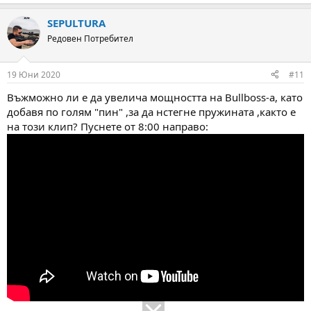
e
a
SEPULTURA
c
t
Редовен Потребител
i
o
n
19 Юни 2020
#11
s
:
Въжможно ли е да увелича мощността на Bullboss-a, като
добавя по голям "пин" ,за да нстегне пружината ,както е
на този клип? Пуснете от 8:00 направо: