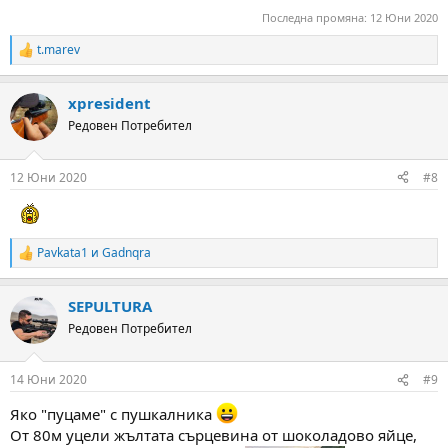
Последна промяна:
12 Юни 2020
t.marev
R
e
a
xpresident
c
t
Редовен Потребител
i
o
n
12 Юни 2020
#8
s
:
Pavkata1
и
Gadnqra
R
e
a
SEPULTURA
c
t
Редовен Потребител
i
o
n
14 Юни 2020
#9
s
:
Яко "пуцаме" с пушкалника
От 80м уцели жълтата сърцевина от шоколадово яйце,