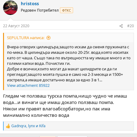
hristoss
Редовен Потребител
ФТКС
22 Август 2020
#20
SEPULTURA написа:
Вчера отворих цилиндъра,защото искам да сменя пружината с
по-мека. В цилиндъра имаше около 20-25г. вода,която изсипах
като от чаша. Също така по вътрещността му имаше много и то
големи капки вода. Почистих ги.
Добре е всички,които могат да махат цилидрите си да ги
прегледат,защото моята пушка е само на 2-3 месеца и 1500+
изстрела,а имаше достатъчно вода за едно 3 в 1...
View attachment 85922
Гледам че ползваш турска помпа,нищо чудно че имаш
вода...и винаги ще имаш докато ползваш помпа.
Някои им правят влагоабсорбатори,но пак има
минимално количество вода
Gadnqra
,
lynx
и
Kifa
R
e