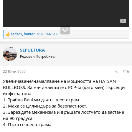
redsox
,
hunter_78
и
RANGER
R
e
a
SEPULTURA
c
t
Редовен Потребител
i
o
n
22 Юни 2020
#16
s
:
Увеличаване/намаляване на мощността на HATSAN
BULLBOSS. За начинаещите с PCP-ta (като мен) търсещи
инфо за това
1. Трябва Ви 4мм дълъг шестограм.
2. Маха се цилиндъра за безопастност.
3. Зареждате механизма и връщате лостчето да застане
на 90 градуса.
4. Пъха се шестограма