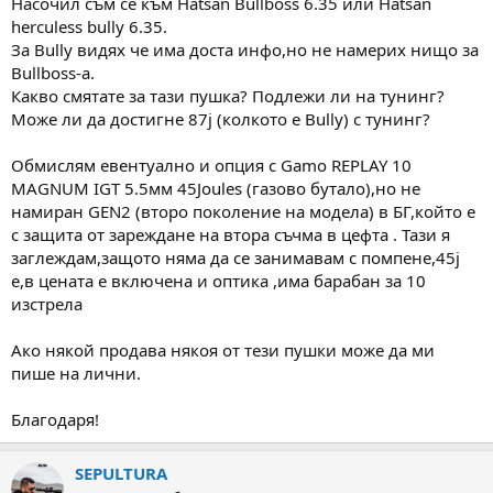
Насочил съм се към Hatsan Bullboss 6.35 или Hatsan
а
а
т
herculess bully 6.35.
а
За Bully видях че има доста инфо,но не намерих нищо за
Bullboss-a.
Какво смятате за тази пушка? Подлежи ли на тунинг?
Може ли да достигне 87j (колкото е Bully) с тунинг?
Обмислям евентуално и опция с Gamo REPLAY 10
MAGNUM IGT 5.5мм 45Joules (газово бутало),но не
намиран GEN2 (второ поколение на модела) в БГ,който е
с защита от зареждане на втора съчма в цефта . Тази я
заглеждам,защото няма да се занимавам с помпене,45j
е,в цената е включена и оптика ,има барабан за 10
изстрела
Ако някой продава някоя от тези пушки може да ми
пише на лични.
Благодаря!
SEPULTURA