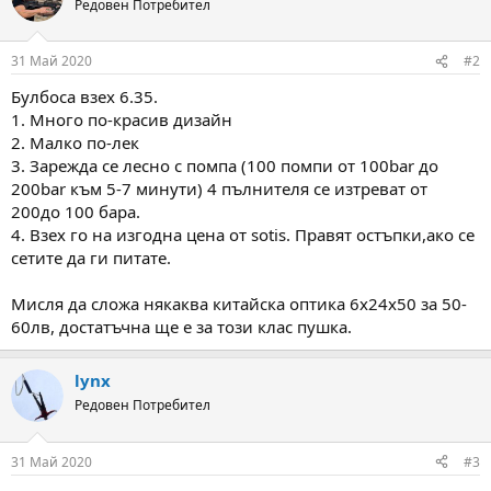
Редовен Потребител
31 Май 2020
#2
Булбоса взех 6.35.
1. Много по-красив дизайн
2. Малко по-лек
3. Зарежда се лесно с помпа (100 помпи от 100bar до
200bar към 5-7 минути) 4 пълнителя се изтреват от
200до 100 бара.
4. Взех го на изгодна цена от sotis. Правят остъпки,ако се
сетите да ги питате.
Мисля да сложа някаква китайска оптика 6х24х50 за 50-
60лв, достатъчна ще е за този клас пушка.
lynx
Редовен Потребител
31 Май 2020
#3