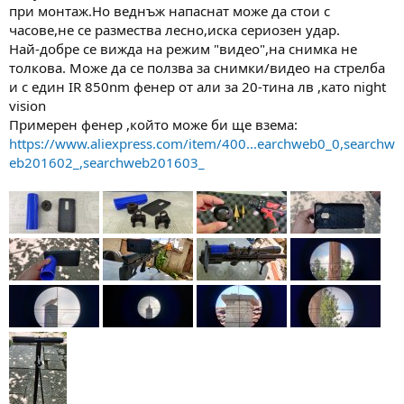
при монтаж.Но веднъж напаснат може да стои с
часове,не се размества лесно,иска сериозен удар.
Най-добре се вижда на режим "видео",на снимка не
толкова. Може да се ползва за снимки/видео на стрелба
и с един IR 850nm фенер от али за 20-тина лв ,като night
vision
Примерен фенер ,който може би ще взема:
https://www.aliexpress.com/item/400...earchweb0_0,searchw
eb201602_,searchweb201603_