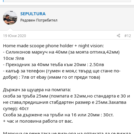
e
a
SEPULTURA
c
t
Редовен Потребител
i
o
n
19 Юни 2020
#12
s
:
Home made scoope phone holder + night vision:
- Силиконов маркуч на 40мм (за моята оптика,42мм)
10см :9лв
- Преходник за 40мм теъба към 20мм : 2.50лв
- калъф за телефон (гумен е моя,с твърд ще стане по-
добре) : 7лв от ebay (имам го от преди това)
Държач за щуцера на помпата:
скоба за тръба 25мм (помпата е 32мм,но стандарта е 30 и
не става,предишния стабдартен размер е 25мм.Захапва
супер): 40ст
Скоба за държене на тръби на 16 или 20мм : 30ст.
+ час и половина работа от вас.
Маркуча се реже така че визьора на оптиката да се вижда