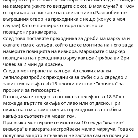
на камерата (както го виждате с око). В моя случай е 10см
от врътката за пискане на осветлението.Разпробивате
вътрешния отвор на преходника с нещо (конус в моя
случай).Като е по-широк отвора по-лесно се
позиционира камерата.
След това поставяте преходника за дръби ма маркуча и
скагате гсма с калъфа ,който ще се монтира на него за да
намерите позицията на визьора. Маркирате с маркер
позицията на преходника върху какъфа (трябва ви 2ри
човек за 2 мин да драсне).
Следва монтиране на калъфа. Аз сложих малки
лепило,разпробих преходника за ръби с 2.5 свредло и
завинтих какъфа с 4х13 плоски винтове "копчета" за
профили за гипсокартон.
Готова,имате холдер за оптика за телефон за 18.50лв
Може да въртите какъфа от ляво или от дясно. При
смяна на гсм-а само сменята преходника за тръби и
какъф за съответния модел гсм.
При всяко монтиране се иска към 10 сек да "хванете"
визьора" в камерата,настройваки малко маркуча. Това се
полупава защото е гъвкав и не застава сам на позиция