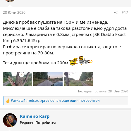
i
o
n
28 Юни 2020
#17
s
:
Днеска пробвах пушката на 150м и ме изненада.
Мислех,че ще е слаба за такова разстояние,но удря доста
сериозно. Ламарината е 0.8мм ,стрелям с JSB Diablo Exact
King 6.35/1.645гр
Разбира се коригирах по вертикала оптиката,защото е
простреляна на 70-80м.
Тези дни ще пробвам на 200м
Последна промяна:
28 Юни 2020
Pavkata1
,
redsox
,
xpresident
и още един потребител
R
e
a
Kameno Karp
c
t
Редовен Потребител
i
o