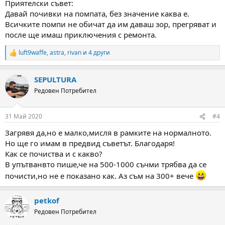
Приятелски съвет:
Давай почивки на помпата, без значение каква е.
Всичките помпи не обичат да им даваш зор, прегряват и
после ще имаш приключения с ремонта.
luft9waffe
,
astra
,
rivan
и 4 други
R
e
a
SEPULTURA
c
t
Редовен Потребител
i
o
n
31 Май 2020
#4
s
:
Загрявя да,но е малко,мисля в рамките на нормалното.
Но ще го имам в предвид съветът. Благодаря!
Как се почиства и с какво?
В упътванвто пише,че на 500-1000 съчми трябва да се
почисти,но не е показано как. Аз съм на 300+ вече
petkof
Редовен Потребител