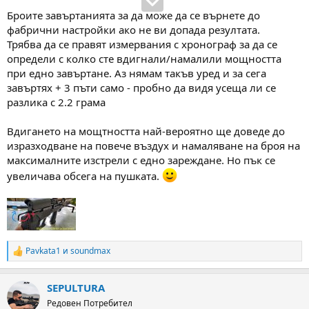
Броите завъртанията за да може да се върнете до
фабрични настройки ако не ви допада резултата.
Трябва да се правят измервания с хронограф за да се
определи с колко сте вдигнали/намалили мощността
при едно завъртане. Аз нямам такъв уред и за сега
завъртях + 3 пъти само - пробно да видя усеща ли се
разлика с 2.2 грама
Вдигането на мощтността най-вероятно ще доведе до
изразходване на повече въздух и намаляване на броя на
максималните изстрели с едно зареждане. Но пък се
увеличава обсега на пушката.
Pavkata1
и
soundmax
R
e
a
SEPULTURA
c
t
Редовен Потребител