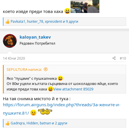
което изяде преди това хаха
Pavkata1
,
hunter_78
,
xpresident
и 9 други
R
e
a
kaloyan_takev
c
t
Редовен Потребител
i
o
n
14 Юни 2020
#10
s
:
SEPULTURA написа:
Яко "пуцаме" с пушкалника
От 80м уцели жълтата сърцевина от шоколадово яйце, което
изяде преди това хаха
View attachment 85029
На тая снимка мястото й е тука :
https://forum.airguns.bg/index.php?threads/За-жените-и-
пушките.81/
Gadnqra
,
Hidden
,
batnan
и 2 други
R