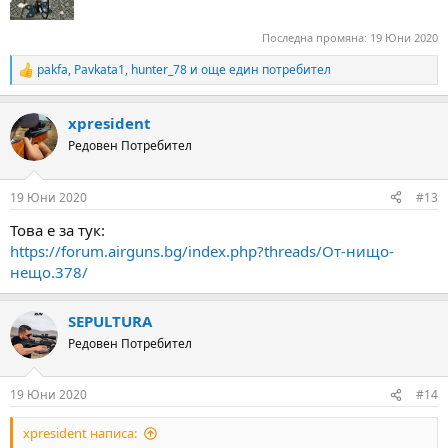
Последна промяна:
19 Юни 2020
pakfa
,
Pavkata1
,
hunter_78
и още един потребител
R
e
a
xpresident
c
t
Редовен Потребител
i
o
n
19 Юни 2020
#13
s
:
Това е за тук:
https://forum.airguns.bg/index.php?threads/От-нищо-
нещо.378/
SEPULTURA
Редовен Потребител
19 Юни 2020
#14
xpresident написа: