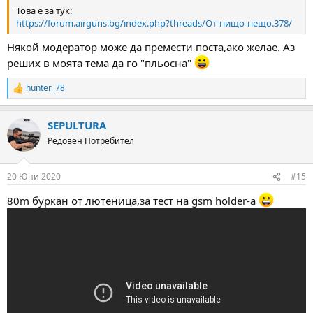
Това е за тук:
https://forum.airguns.bg/index.php?threads/От-нищо-нещо.378/
Някой модератор може да премести поста,ако желае. Аз
реших в моята тема да го "пльосна"
hunter_78
R
e
a
SEPULTURA
c
t
Редовен Потребител
i
o
n
20 Юни 2020
#15
s
:
80m буркан от лютеница,за тест на gsm holder-a