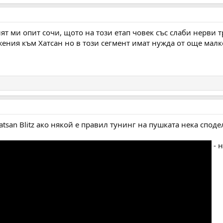
ят ми опит сочи, щото на този етап човек със слаби нерви тря
жения към Хатсан но в този сегмент имат нужда от още малк
tsan Blitz ако някой е правил тунинг на пушката нека спод
- 