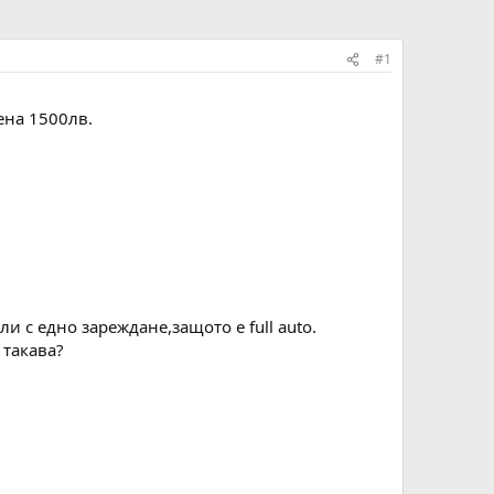
#1
ена 1500лв.
и с едно зареждане,защото е full auto.
 такава?