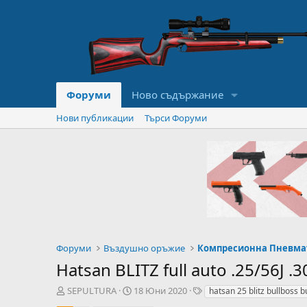
Форуми
Ново съдържание
Нови публикации
Търси Форуми
Форуми
Въздушно оръжие
Компресионна Пневма
Hatsan BLITZ full auto .25/56J .3
А
Н
T
SEPULTURA
18 Юни 2020
hatsan 25 blitz bullboss bu
в
а
a