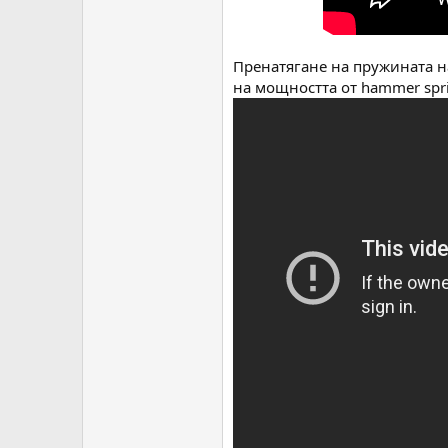
Пренатягане на пружината н
на мощността от hammer sp