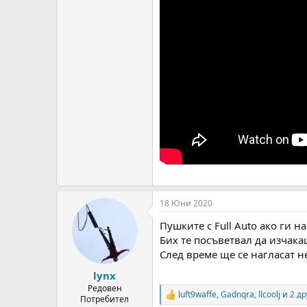
18 Юни 2020
Пушките с Full Auto ако ги
Бих те посъветвал да изчакаш
След време ще се нагласат н
lynx
Редовен
luft9waffe
,
Gadnqra
,
llcoolj
и 2 др
R
Потребител