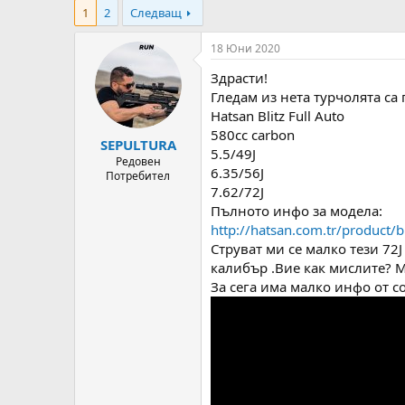
т
ч
g
1
2
Следващ
о
а
s
р
л
18 Юни 2020
н
н
а
а
Здрасти!
т
Д
Гледам из нета турчолята са
е
а
Hatsan Blitz Full Auto
м
т
580cc carbon
а
а
SEPULTURA
5.5/49J
т
Редовен
6.35/56J
а
Потребител
7.62/72J
Пълното инфо за модела:
http://hatsan.com.tr/product/bl
Струват ми се малко тези 72J
калибър .Вие как мислите? М
За сега има малко инфо от с