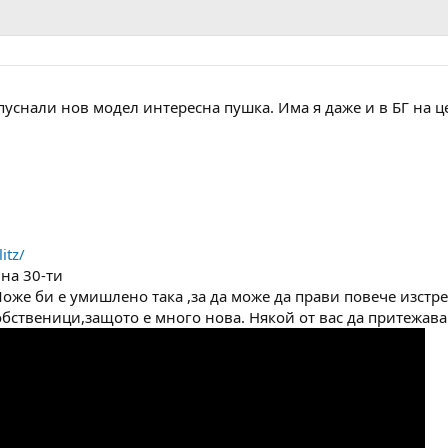
 пуснали нов модел интересна пушка. Има я даже и в БГ на ц
itz/
 на 30-ти
оже би е умишлено така ,за да може да прави повече изстрел
обственици,защото е много нова. Някой от вас да притежава