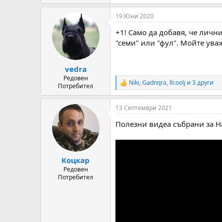
e
a
19 Юни 2020
c
t
+1! Само да добавя, че лични
i
o
"семи" или "фул". Мойте ува
n
s
:
vedra
Редовен
Niki
,
Gadnqra
,
llcoolj
и 3 други
R
Потребител
e
a
13 Септември 2021
c
t
Полезни видеа събрани за Ha
i
o
n
s
:
Коцкар
Редовен
Потребител