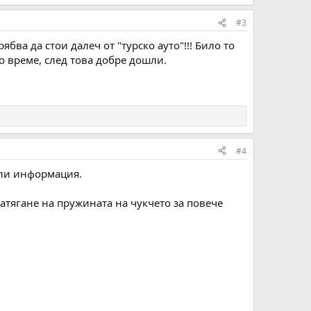
#3
бва да стои далеч от "турско ауто"!!! Било то
о време, след това добре дошли.
#4
ели информация.
натягане на пружината на чукчето за повече