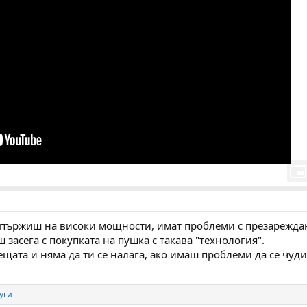
 напържиш на високи мощности, имат проблеми с презарежда
 засега с покупката на пушка с такава "технология".
ещата и няма да ти се налага, ако имаш проблеми да се чуди
уги