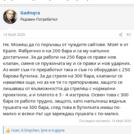
а
а
т
а
Gadnqra
Редовен Потребител
14 Май 2020
#2
Не. Можеш да го поръчаш от чуждите сайтове. Моят е от
Крале. Фабрично е на 200 бара и са му напълно
достатъчни. За да работи на 250 бара се прави нов
клапан, сменя се пружината му и се прави и нов ударник.
Аз моят съм го преработил така и съм го оборудвал с 250
барова бутилка. За да стреля на 300 бара, клапанът се
намалява още, но аз не ти го препоръчвам, защото се
лишаваш от възможността да стреляш с нормални
проектили, а и платото е 3 - 4 изстрела. Освен това с 300
бара се работи трудно, защото, като напълниш веднъж
пушката на 300 бара, след това в бутилката имаш по-
малко и всеки път ще зареждаш пушката с по-малко.
Последна промяна:
14 Май 2020
rivan
,
K.Stoychev
,
lynx
и 4 други
R