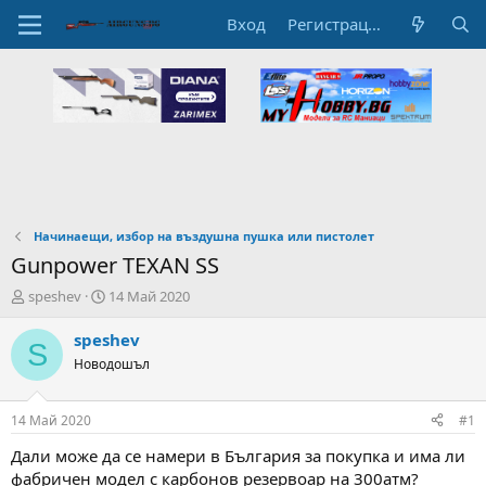
Вход
Регистрация
Начинаещи, избор на въздушна пушка или пистолет
Gunpower TEXAN SS
А
Н
speshev
14 Май 2020
в
а
т
ч
speshev
S
о
а
Новодошъл
р
л
н
н
а
а
14 Май 2020
#1
т
Д
е
а
Дали може да се намери в България за покупка и има ли
м
т
фабричен модел с карбонов резервоар на 300атм?