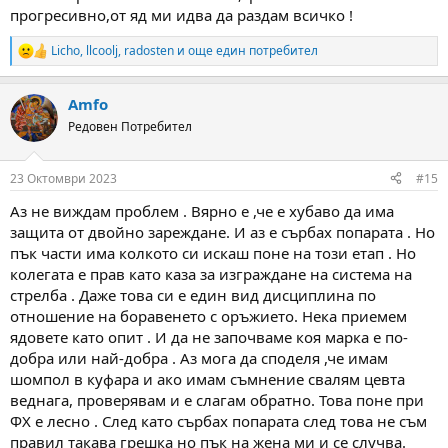
прогресивно,от яд ми идва да раздам всичко !
Licho
,
llcoolj
,
radosten
и още един потребител
R
e
a
Amfo
c
t
Редовен Потребител
i
o
n
23 Октомври 2023
#15
s
:
Аз не виждам проблем . Вярно е ,че е хубаво да има
защита от двойно зареждане. И аз е сърбах попарата . Но
пък части има колкото си искаш поне на този етап . Но
колегата е прав като каза за изграждане на система на
стрелба . Даже това си е един вид дисциплина по
отношение на боравенето с оръжието. Нека приемем
ядовете като опит . И да не започваме коя марка е по-
добра или най-добра . Аз мога да споделя ,че имам
шомпол в куфара и ако имам съмнение свалям цевта
веднага, проверявам и е слагам обратно. Това поне при
ФХ е лесно . След като сърбах попарата след това не съм
правил такава грешка но пък на жена ми и се случва.