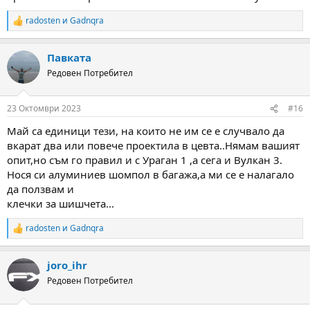
radosten
и
Gadnqra
R
e
a
Павката
c
t
Редовен Потребител
i
o
n
23 Октомври 2023
#16
s
:
Май са единици тези, на които не им се е случвало да
вкарат два или повече проектила в цевта..Нямам вашият
опит,но съм го правил и с Ураган 1 ,а сега и Вулкан 3.
Нося си алуминиев шомпол в багажа,а ми се е налагало
да ползвам и
клечки за шишчета...
radosten
и
Gadnqra
R
e
a
joro_ihr
c
t
Редовен Потребител
i
o