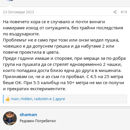
23 Октомври 2023
#19
На повечето хора се е случвало и почти винаги
намираме изход от ситуацията, без трайни последствия
по въздухарките.
Проблемът не е само при този или онзи модел пушка,
човешко е да допуснем грешка и да набутаме 2 или
повече проектила в цевта.
Преди години имаше и спорове, при мераци за по-добра
група на пушката да се стрелят едновременно 2 чашки,
които попадаха доста близо една до друга в мишената.
Признавам си, че и аз съм го пробвал. С 4.5 на 25 метра
беше ОК. При 5.5 калибър на 50+ метра не ми се получи
и прекратих експериментите.
rivan
,
Hidden
,
radosten
и 2 други
R
e
a
shaman
c
t
Редовен Потребител
i
o