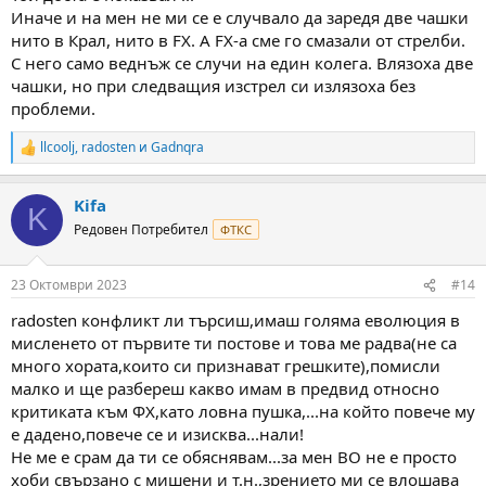
Иначе и на мен не ми се е случвало да заредя две чашки
нито в Крал, нито в FX. А FX-a сме го смазали от стрелби.
С него само веднъж се случи на един колега. Влязоха две
чашки, но при следващия изстрел си излязоха без
проблеми.
llcoolj
,
radosten
и
Gadnqra
R
e
a
Kifa
c
K
t
Редовен Потребител
ФТКС
i
o
n
23 Октомври 2023
#14
s
:
radosten конфликт ли търсиш,имаш голяма еволюция в
мисленето от първите ти постове и това ме радва(не са
много хората,които си признават грешките),помисли
малко и ще разбереш какво имам в предвид относно
критиката към ФХ,като ловна пушка,...на който повече му
е дадено,повече се и изисква...нали!
Не ме е срам да ти се обяснявам...за мен ВО не е просто
хоби свързано с мишени и т.н.,зрението ми се влошава