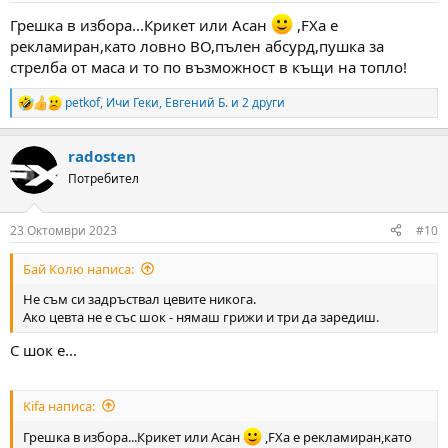
:
Грешка в избора...Крикет или Асан
,FXа е
рекламиран,като ловно ВО,пълен абсурд,пушка за
стрелба от маса и то по възможност в къщи на топло!
petkof
,
Ичи Геки
,
Евгений Б.
и 2 други
R
e
a
radosten
c
t
Потребител
i
o
n
23 Октомври 2023
#10
s
:
Бай Колю написа:
Не съм си задръствал цевите никога.
Ако цевта не е със шок - нямаш грижи и три да заредиш.
С шок е...
Kifa написа:
Грешка в избора...Крикет или Асан
,FXа е рекламиран,като