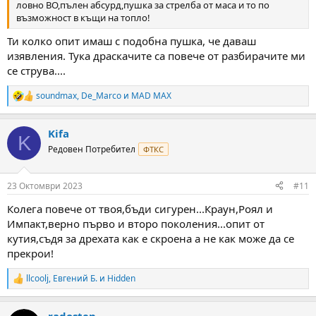
ловно ВО,пълен абсурд,пушка за стрелба от маса и то по
възможност в къщи на топло!
Ти колко опит имаш с подобна пушка, че даваш
изявления. Тука драскачите са повече от разбирачите ми
се струва....
soundmax
,
De_Marco
и
MAD MAX
R
e
a
Kifa
c
K
t
Редовен Потребител
ФТКС
i
o
n
23 Октомври 2023
#11
s
:
Колега повече от твоя,бъди сигурен...Краун,Роял и
Импакт,верно първо и второ поколения...опит от
кутия,съдя за дрехата как е скроена а не как може да се
прекрои!
llcoolj
,
Евгений Б.
и
Hidden
R
e
a
radosten