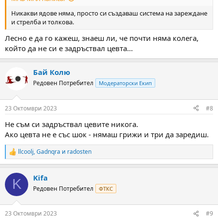
Никакви ядове няма, просто си създаваш система на зареждане
и стрелба и толкова.
Лесно е да го кажеш, знаеш ли, че почти няма колега,
който да не си е задръствал цевта...
Бай Колю
Редовен Потребител
Модераторски Екип
23 Октомври 2023
#8
Не съм си задръствал цевите никога.
Ако цевта не е със шок - нямаш грижи и три да заредиш.
llcoolj
,
Gadnqra
и
radosten
R
e
a
Kifa
c
K
t
Редовен Потребител
ФТКС
i
o
n
23 Октомври 2023
#9
s