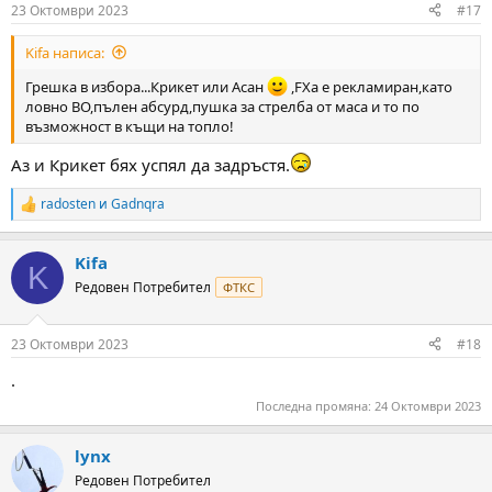
n
23 Октомври 2023
#17
s
:
Kifa написа:
Грешка в избора...Крикет или Асан
,FXа е рекламиран,като
ловно ВО,пълен абсурд,пушка за стрелба от маса и то по
възможност в къщи на топло!
Аз и Крикет бях успял да задръстя.
radosten
и
Gadnqra
R
e
a
Kifa
c
K
t
Редовен Потребител
ФТКС
i
o
n
23 Октомври 2023
#18
s
:
.
Последна промяна:
24 Октомври 2023
lynx
Редовен Потребител