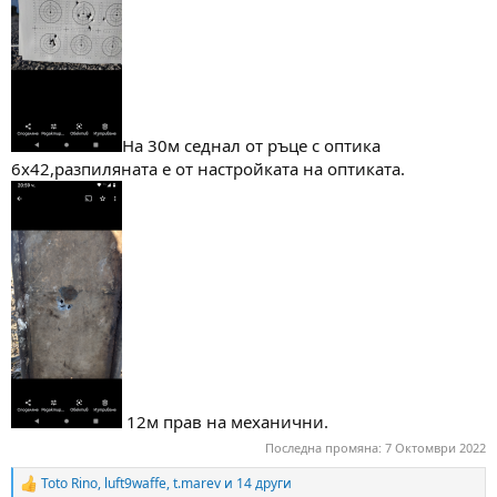
На 30м седнал от ръце с оптика
6х42,разпиляната е от настройката на оптиката.
12м прав на механични.
Последна промяна:
7 Октомври 2022
Toto Rino
,
luft9waffe
,
t.marev
и 14 други
R