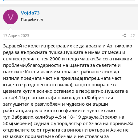
e
a
Vojda73
c
V
t
Потребител
i
o
n
17 Април 2023
#2
s
:
Здравейте колеги,престраших се да драсна и Аз няколко
реда за въпросната пушка.Пушката е имам от месец и
съм изстрелял с нея 2000 и нещо чашки.За сега никакви
проблеми,благодарности на Щангата за съветите и
насоките.Като изключим това,че трябваше леко да
изпиля предната част на приклада(вътрешната част
където е раздвоен като вилка),защото опираше в
цевната кутия всичко останало е перфектно.Пушката е
лека(4,1kg с оптиката)и прикладеста.Фабричния
заглушител е разглобяем и чудесно си върши
работата,изтрела е като по филмите чува се само
туп.Забравих,калибър 4,5 и 18–19 джаула.Стрелях на
50м(мерени) седнал с упора,вятър от 3часа на пориви.За
отцепилите се от групата са виновни вятъра и Аз,че не
изчаквах поривите.Не обичам и не стрелям за