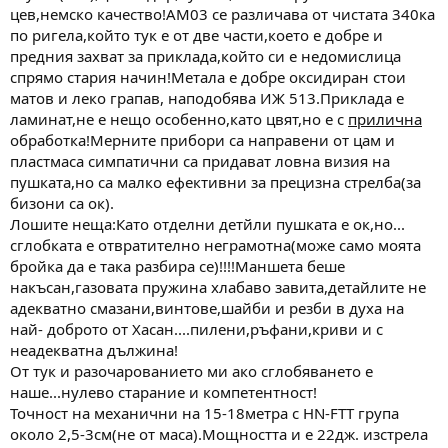
а
а
цев,немско качество!АМ03 се различава от чистата 340ка
т
по ригела,който тук е от две части,което е добре и
а
предния захват за приклада,който си е недомислица
спрямо стария начин!Метала е добре оксидиран стои
матов и леко грапав, наподобява ИЖ 513.Приклада е
ламинат,не е нещо особенно,като цвят,но е с
прилична
обработка!Мерните прибори са направени от цам и
пластмаса симпатични са придават ловна визия на
пушката,но са малко ефективни за прецизна стрелба(за
бизони са ок).
Лошите неща:Като отделни детйли пушката е ок,но...
сглобката е отвратително неграмотна(може само моята
бройка да е така разбира се)!!!!Маншета беше
накъсан,газовата пружина хлабаво завита,детайлите не
адекватно смазани,винтове,шайби и резби в духа на
най- доброто от Хасан....пилени,ръфани,криви и с
неадекватна дължина!
От тук и разочарованието ми ако сглобяването е
наше...нулево старание и компетентност!
Точност на механични на 15-18метра с HN-FTT група
около 2,5-3см(не от маса).Мощността и е 22дж. изстрела