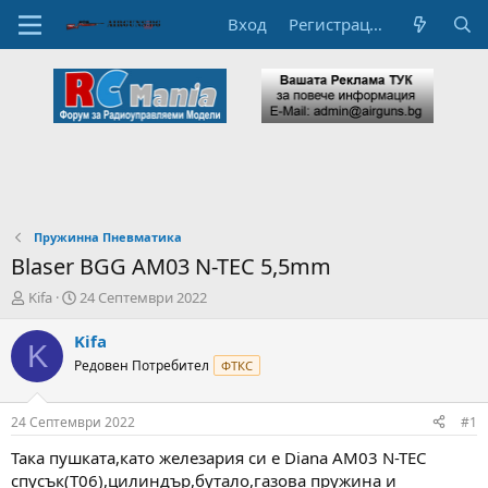
Вход
Регистрация
Пружинна Пневматика
Blaser BGG AM03 N-TEC 5,5mm
А
Н
Kifa
24 Септември 2022
в
а
т
ч
Kifa
K
о
а
Редовен Потребител
ФТКС
р
л
н
н
а
а
24 Септември 2022
#1
т
Д
е
а
Така пушката,като железария си е Diana AM03 N-TEC
м
т
спусък(Т06),цилиндър,бутало,газова пружина и