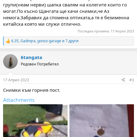
групи(неам нерви) шапка свалям на колегите които го
могат.По късно Щангата ще качи снимки,че Аз
немога.Забравих да спомена оптиката,а тя е безименна
китайска която ми служи отлично.
Последна промяна:
17 Април 2023
6.35
,
Gadnqra
,
gonzo-garage
и 7 други
R
e
a
6tangata
c
t
Редовен Потребител
i
o
n
17 Април 2023
#3
s
:
Снимки към горния пост.
Attachments