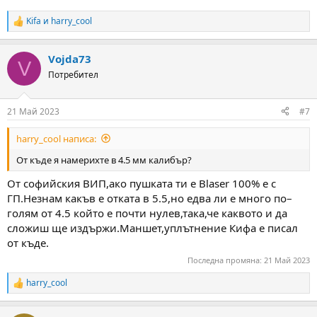
механични мерници (по възможност с фиброоптика) или какъв
Kifa
и
harry_cool
бързомер, който да издържа на отката на пружинка?
R
e
Ако ми трябва нов маншет и в бъдеще евентуално пружина, в
a
Vojda73
c
България от къде?
V
t
Потребител
i
От къде я намерихте в 4.5 мм калибър?
o
n
21 Май 2023
#7
s
:
harry_cool написа:
От къде я намерихте в 4.5 мм калибър?
От софийския ВИП,ако пушката ти е Blaser 100% е с
ГП.Незнам какъв е отката в 5.5,но едва ли е много по–
голям от 4.5 който е почти нулев,така,че каквото и да
сложиш ще издържи.Маншет,уплътнение Кифа е писал
от къде.
Последна промяна:
21 Май 2023
harry_cool
R
e
a