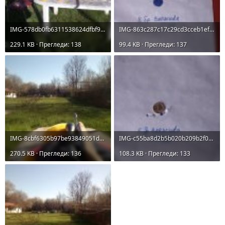
IMG-578db0fb6311538624dfbf92aaff9bad-V.jpg
IMG-863c287c17c29cd3cceb1efbf3e44296-V.jpg
229.1 KB · Прегледи: 138
99.4 KB · Прегледи: 137
IMG-8cbf6305b97be93849051d1176d52770-V.jpg
IMG-c55ba8d2b5b020b209b2f07168e1b955-V.jpg
270.5 KB · Прегледи: 136
108.3 KB · Прегледи: 133