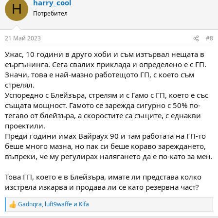
harry_cool
c
H
t
Потребител
i
o
n
21 Май 2023
#8
s
:
Ужас, 10 години в друго хоби и съм изтървал нещата в
еъргънинга. Сега свалих приклада и определено е с ГП.
Значи, това е най-мазно работещото ГП, с което съм
стрелял.
Успоредно с Блейзъра, стрелям и с Гамо с ГП, което е със
същата мощност. Гамото се зарежда сигурно с 50% по-
тегаво от блейзъра, а скоростите са същите, с еднакви
проектили.
Преди години имах Вайраух 90 и там работата на ГП-то
беше много мазна, но пак си беше кораво зареждането,
въпреки, че му регулирах налягането да е по-като за мен.
Това ГП, което е в Блейзъра, имате ли представа колко
изстрела изкарва и продава ли се като резервна част?
Gadnqra
,
luft9waffe
и
Kifa
R
e