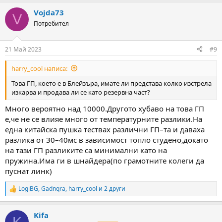
a
Vojda73
c
V
t
Потребител
i
o
n
21 Май 2023
#9
s
:
harry_cool написа:
Това ГП, което е в Блейзъра, имате ли представа колко изстрела
изкарва и продава ли се като резервна част?
Много вероятно над 10000.Другото хубаво на това ГП
е,че не се влияе много от температурните разлики.На
една китайска пушка тествах различни ГП–та и даваха
разлика от 30–40мс в зависимост топло студено,докато
на тази ГП разликите са минимални като на
пружина.Има ги в шнайдера(по грамотните колеги да
пуснат линк)
LogiBG
,
Gadnqra
,
harry_cool
и 2 други
R
e
a
Kifa
c
K