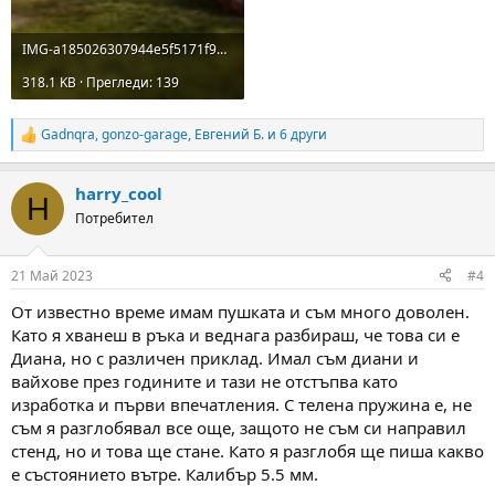
IMG-a185026307944e5f5171f92c96ea35d7-V.jpg
318.1 KB · Прегледи: 139
Gadnqra
,
gonzo-garage
,
Евгений Б.
и 6 други
R
e
a
harry_cool
c
H
t
Потребител
i
o
n
21 Май 2023
#4
s
:
От известно време имам пушката и съм много доволен.
Като я хванеш в ръка и веднага разбираш, че това си е
Диана, но с различен приклад. Имал съм диани и
вайхове през годините и тази не отстъпва като
изработка и първи впечатления. С телена пружина е, не
съм я разглобявал все още, защото не съм си направил
стенд, но и това ще стане. Като я разглобя ще пиша какво
е състоянието вътре. Калибър 5.5 мм.