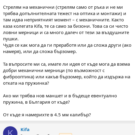
Стрелям на механични (стрелям само от ръка и не ми
трябва допълнителната тежест на оптика и монтажи) и
там идва неприятният момент – с механичните. Както
каза колегата Kifa, те са само за бизони. Това са си чисто
ловни мерници и са много далеч от тези за въздушните
пушки.
Чудя се как мога да ги преработя или да сложа други (ако
намеря), или да сложа бързомер.
Та въпросите ми са, имате ли идея от къде мога да взема
добри механични мерници (по възможност с
фиброоптика) или какъв бързомер, който да издържа на
отката на пружинка?
Ако ми трябва нов маншет и в бъдеще евентуално
пружина, в България от къде?
От къде я намерихте в 4.5 мм калибър?
Kifa
K