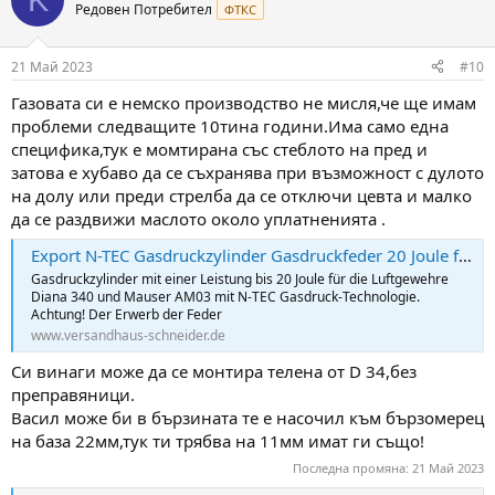
t
Редовен Потребител
ФТКС
i
o
n
21 Май 2023
#10
s
:
Газовата си е немско производство не мисля,че ще имам
проблеми следващите 10тина години.Има само една
специфика,тук е момтирана със стеблото на пред и
затова е хубаво да се съхранява при възможност с дулото
на долу или преди стрелба да се отключи цевта и малко
да се раздвижи маслото около уплатненията .
Export N-TEC Gasdruckzylinder Gasdruckfeder 20 Joule für Luft...
Gasdruckzylinder mit einer Leistung bis 20 Joule für die Luftgewehre
Diana 340 und Mauser AM03 mit N-TEC Gasdruck-Technologie.
Achtung! Der Erwerb der Feder
www.versandhaus-schneider.de
Си винаги може да се монтира телена от D 34,без
преправяници.
Васил може би в бързината те е насочил към бързомерец
на база 22мм,тук ти трябва на 11мм имат ги също!
Последна промяна:
21 Май 2023