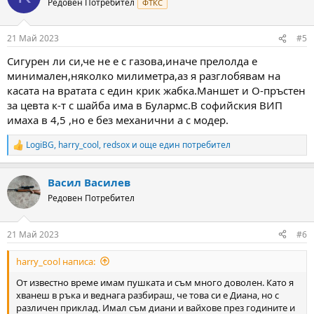
Редовен Потребител
ФТКС
21 Май 2023
#5
Сигурен ли си,че не е с газова,иначе прелолда е
минимален,няколко милиметра,аз я разглобявам на
касата на вратата с един крик жабка.Маншет и О-пръстен
за цевта к-т с шайба има в Булармс.В софийския ВИП
имаха в 4,5 ,но е без механични а с модер.
LogiBG
,
harry_cool
,
redsox
и още един потребител
R
e
a
Васил Василев
c
t
Редовен Потребител
i
o
n
21 Май 2023
#6
s
:
harry_cool написа:
От известно време имам пушката и съм много доволен. Като я
хванеш в ръка и веднага разбираш, че това си е Диана, но с
различен приклад. Имал съм диани и вайхове през годините и