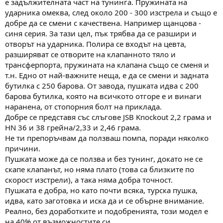
View attachment 111510
е задължителната част на тунинга. Пружината на
ударника омеква, след около 200 - 300 изстрела и също е
добре да се смени с качествена. Например щанцова -
синя серия. За тази цел, пък трябва да се разшири и
отворът на ударника. Полира се входът на цевта,
разширяват се отворите на клапанното тяло и
трансферпорта, пружината на клапана също се сменя и
т.н. Едно от най-важните неща, е да се смени и задната
бутилка с 250 барова. От завода, пушката идва с 200
барова бутилка, която на всичкото отгоре е и винаги
наранена, от стопорния болт на приклада.
Добре се представя със слъгове JSB Knockout 2,2 грама и
HN 36 и 38 грейна/2,33 и 2,46 грама.
Не ти препоръчвам да ползваш помпа, поради няколко
причини.
Пушката може да се ползва и без тунинг, докато не се
скапе клапанът, но няма плато (това са близките по
скорост изстрели), а така няма добра точност.
Пушката е добра, но като почти всяка, турска пушка,
идва, като заготовка и иска да и се обърне внимание.
Реално, без доработките и подобренията, този модел е
на 40% от възможностите си.