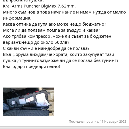
а
а
Kral Arms Puncher BigMax 7.62mm.
т
Много съм нов в това начинание и имам нужда от малко
а
информация.
Каква оптика да купя,ако може нещо бюджетно?
Мога ли да ползвам помпа за въздух и каква?
Ако трябва компресор ,може ли съвет за бюджетен
вариант,нещо до около 500лв?
С какви съчми е най-добре да се ползва?
Във форума виждам,че хората, които закупуват тази
пушка ,я тунинговат,може ли да се ползва без тунинг?
Благодаря предварително!
Последна промяна:
11 Ноември 2023