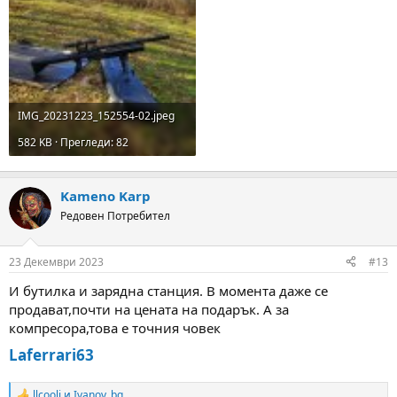
IMG_20231223_152554-02.jpeg
582 KB · Прегледи: 82
Kameno Karp
Редовен Потребител
23 Декември 2023
#13
И бутилка и зарядна станция. В момента даже се
продават,почти на цената на подарък. А за
компресора,това е точния човек
Laferrari63
llcoolj
и
Ivanov_bg