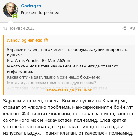
a
Gadnqra
c
t
Редовен Потребител
i
o
n
13 Ноември 2023
#8
s
:
Ivanov_bg написа:
Здравейте,след дълго четене във форума закупих въпросната
пушка :
Kral Arms Puncher BigMax 7.62mm.
Много съм нов в това начинание и имам нужда от малко
информация.
Каква оптика да купя,ако може нещо бюджетно?
Мога ли да ползвам помпа за въздух и каква?
Ако трябва компресор ,може ли съвет за бюджетен
Натиснете за да разшири...
вариант,нещо до около 500лв?
С какви съчми е най-добре да се ползва?
Здрасти и от мен, колега. Всички пушки на Крал Армс,
Във форума виждам,че хората, които закупуват тази пушка ,я
страдат от няколко проблема. Най-сериозният е бойният
тунинговат,може ли да се ползва без тунинг?
клапан. Фабричните клапани, не стават за нищо, защото
Благодаря предварително!
са от много мек и некачествен полиамид. След кратка
употреба, започват да се разпадат, мощността пада и
изпускат въздух. Новият клапан, от качествен полиамид,