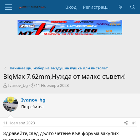
Вход
Регистрация
Начинаещи, избор на въздушна пушка или пистолет
BigMax 7.62mm,Нужда от малко съвети!
А
Н
Ivanov_bg
11 Ноември 2023
в
а
т
ч
Ivanov_bg
о
а
Потребител
р
л
н
н
а
а
11 Ноември 2023
#1
т
Д
е
а
Здравейте,след дълго четене във форума закупих
м
т
въпросната пушка :