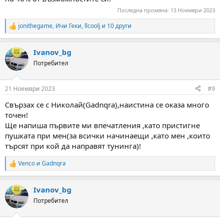
Последна промяна:
13 Ноември 2023
jonithegame
,
Ичи Геки
,
llcoolj
и 10 други
R
e
a
Ivanov_bg
c
t
Потребител
i
o
n
21 Ноември 2023
#9
s
:
Свързах се с Николай(Gadnqra),наистина се оказа много
точен!
Ще напиша първите ми впечатления ,като пристигне
пушката при мен(за всички начинаещи ,като мен ,които
търсят при кой да направят тунинга)!
Venco
и
Gadnqra
R
e
a
Ivanov_bg
c
t
Потребител
i
o