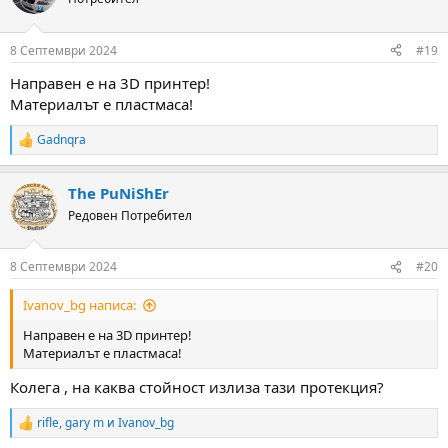
i
o
n
8 Септември 2024
#19
s
:
Направен е на 3D принтер!
Материалът е пластмаса!
Gadnqra
R
e
a
The PuNiShEr
c
t
Редовен Потребител
i
o
n
8 Септември 2024
#20
s
:
Ivanov_bg написа:
Направен е на 3D принтер!
Материалът е пластмаса!
Колега , на каква стойност излиза тази протекция?
rifle
,
gary m
и
Ivanov_bg
R
e