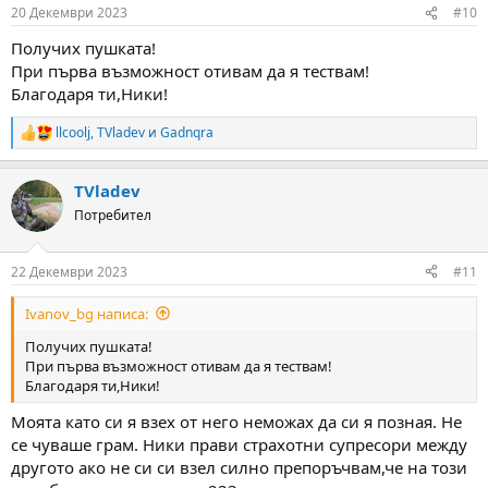
n
20 Декември 2023
#10
s
:
Получих пушката!
При първа възможност отивам да я тествам!
Благодаря ти,Ники!
llcoolj
,
TVladev
и
Gadnqra
R
e
a
TVladev
c
t
Потребител
i
o
n
22 Декември 2023
#11
s
:
Ivanov_bg написа:
Получих пушката!
При първа възможност отивам да я тествам!
Благодаря ти,Ники!
Моята като си я взех от него неможах да си я позная. Не
се чуваше грам. Ники прави страхотни супресори между
другото ако не си си взел силно препоръчвам,че на този