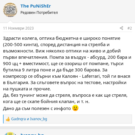
The PuNiShEr
Редовен Потребител
11 Ноември 2023
#2
Здрасти колега, оптика бюджетна е широко понятие
(200-500 кинта), според дистанция на стрелба и
възможности. Виж няколко оптики на живо и добий
първи впечатления. Помпа за въздух - абсурд, 200 бара и
900 цц + вместимост, ще се озориш от помпане, търси
бутилка 9 литра поне и да бъде 300 барова. За
компресор се обърни към Калоян - Laferrari, той ги внася
в България. За слъговете въпрос на тестове, настройки
на пушката и прочие.
Да, без тунинг може да стреля, въпроса е как ще стреля,
кога ще се скапе бойния клапан, и т. н.
Дано да съм полезен с инфото
Gadnqra
и
Ivanov_bg
R
e
a
Ivanov_bg