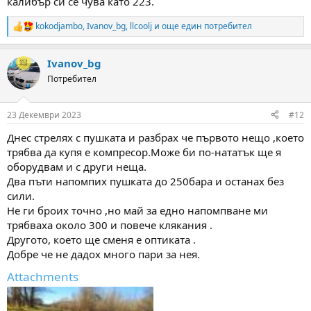
калибър си се чува като 223.
kokodjambo
,
Ivanov_bg
,
llcoolj
и още един потребител
R
e
a
Ivanov_bg
c
t
Потребител
i
o
n
23 Декември 2023
#12
s
:
Днес стрелях с пушката и разбрах че първото нещо ,което
трябва да купя е компресор.Може би по-нататък ще я
оборудвам и с други неща.
Два пъти напомпих пушката до 250бара и останах без
сили.
Не ги броих точно ,но май за едно напомпване ми
трябваха около 300 и повече клякания .
Другото, което ще сменя е оптиката .
Добре че не дадох много пари за нея.
Attachments