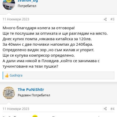
c
t
Потребител
i
o
n
11 Ноември 2023
#3
s
:
Много благодаря колега за отговора!
Ще те послушам за оптиката и ще разгледам на място.
Днес купих помпа ,някаква китайска за 120лв.
За 40мин с две почивки напомпах до 240бара.
Определено видях зор ,но съм жилав и упорит.
Ще се купува компресор определено.
А дали има някой в Пловдив ,който се занимава с
тунинговане на тези пушки?
Gadnqra
R
e
a
The PuNiShEr
c
t
Редовен Потребител
i
o
n
11 Ноември 2023
#4
s
: