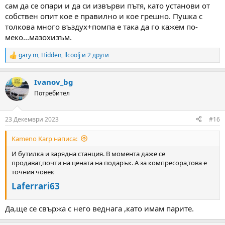
сам да се опари и да си извърви пътя, като установи от
собствен опит кое е правилно и кое грешно. Пушка с
толкова много въздух+помпа е така да го кажем по-
меко...мазохизъм.
gary m
,
Hidden
,
llcoolj
и 2 други
R
e
a
Ivanov_bg
c
t
Потребител
i
o
n
23 Декември 2023
#16
s
:
Kameno Karp написа:
И бутилка и зарядна станция. В момента даже се
продават,почти на цената на подарък. А за компресора,това е
точния човек
Laferrari63
Да,ще се свържа с него веднага ,като имам парите.