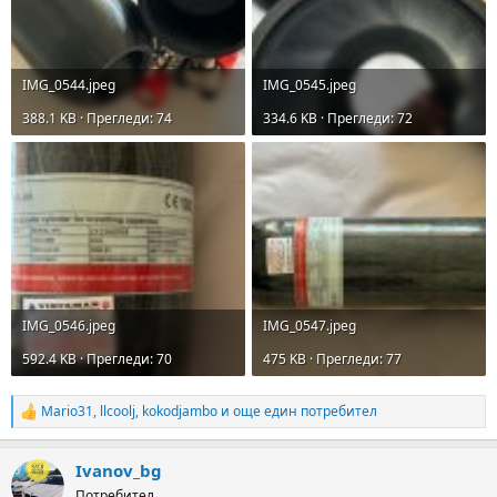
IMG_0544.jpeg
IMG_0545.jpeg
388.1 KB · Прегледи: 74
334.6 KB · Прегледи: 72
IMG_0546.jpeg
IMG_0547.jpeg
592.4 KB · Прегледи: 70
475 KB · Прегледи: 77
Mario31
,
llcoolj
,
kokodjambo
и още един потребител
R
e
a
Ivanov_bg
c
t
Потребител