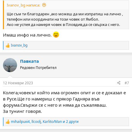
Ivanov_bg написа:
Ще съм ти благодарен ,ако можеш да ми изпратиш на лично ,
телефон или координати на този човек от Ямбол.
Ако не успея да намеря човек в Пловдив,да се свържа с него.
Имаш инфо на лично.
Ivanov_bg
R
e
a
Павката
c
t
Редовен Потребител
i
o
n
12 Ноември 2023
#7
s
:
Колега,човекът който има огромен опит и се е доказал е
в Русе.Ще го намериш с прякор Гадняра във
форума.Свържи се с него и няма да съжаляваш.
За тунинг говоря.
mihailpuxi4
,
llcoolj
,
Karlito/Man
и 2 други
R
e