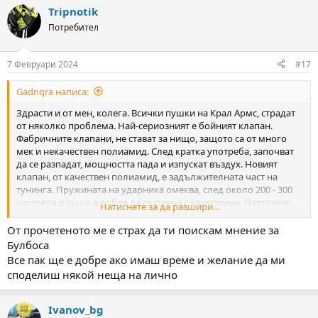
Tripnotik
Потребител
7 Февруари 2024
#17
Gadnqra написа:
Здрасти и от мен, колега. Всички пушки на Крал Армс, страдат
от няколко проблема. Най-сериозният е бойният клапан.
Фабричните клапани, не стават за нищо, защото са от много
мек и некачествен полиамид. След кратка употреба, започват
да се разпадат, мощността пада и изпускат въздух. Новият
клапан, от качествен полиамид, е задължителната част на
тунинга. Пружината на ударника омеква, след около 200 - 300
изстрела и също е добре да се смени с качествена. Например
Натиснете за да разшири...
щанцова - синя серия. За тази цел, пък трябва да се разшири и
отворът на ударника. Полира се входът на цевта, разширяват се
От прочетеното ме е страх да ти поискам мнение за
отворите на клапанното тяло и трансферпорта, пружината на
Булбоса
клапана също се сменя и т.н. Едно от най-важните неща, е да се
Все пак ще е добре ако имаш време и желание да ми
смени и задната бутилка с 250 барова. От завода, пушката идва
споделиш някой неща на лично
с 200 барова бутилка, която на всичкото отгоре е и винаги
наранена, от стопорния болт на приклада.
Добре се представя със слъгове JSB Knockout 2,2 грама и HN 36
Ivanov_bg
и 38 грейна/2,33 и 2,46 грама.