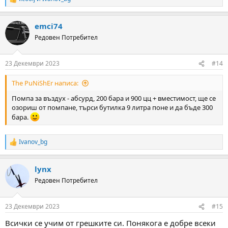
R
e
a
emci74
c
t
Редовен Потребител
i
o
n
23 Декември 2023
#14
s
:
The PuNiShEr написа:
Помпа за въздух - абсурд, 200 бара и 900 цц + вместимост, ще се
озориш от помпане, търси бутилка 9 литра поне и да бъде 300
бара.
Ivanov_bg
R
e
a
lynx
c
t
Редовен Потребител
i
o
n
23 Декември 2023
#15
s
:
Всички се учим от грешките си. Понякога е добре всеки