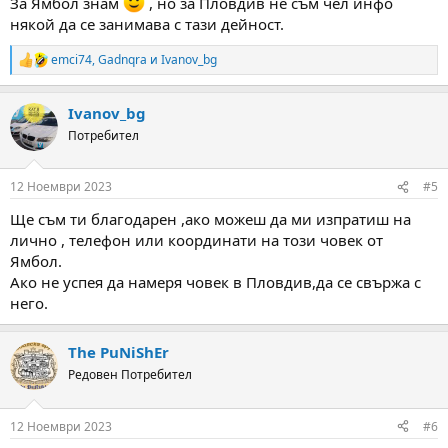
За Ямбол знам
, но за Пловдив не съм чел инфо
някой да се занимава с тази дейност.
emci74
,
Gadnqra
и
Ivanov_bg
R
e
a
Ivanov_bg
c
t
Потребител
i
o
n
12 Ноември 2023
#5
s
:
Ще съм ти благодарен ,ако можеш да ми изпратиш на
лично , телефон или координати на този човек от
Ямбол.
Ако не успея да намеря човек в Пловдив,да се свържа с
него.
The PuNiShEr
Редовен Потребител
12 Ноември 2023
#6