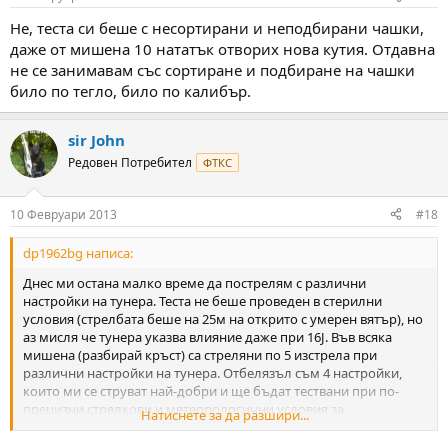
Не, теста си беше с несортирани и неподбирани чашки,
даже от мишена 10 нататък отворих нова кутия. Отдавна
не се занимавам със сортиране и подбиране на чашки
било по тегло, било по калибър.
sir John
Редовен Потребител
ФТКС
10 Февруари 2013
#18
dp1962bg написа:
Днес ми остана малко време да пострелям с различни
настройки на тунера. Теста не беше проведен в стерилни
условия (стрелбата беше на 25м на открито с умерен вятър), но
аз мисля че тунера указва влияние даже при 16J. Във всяка
мишена (разбирай кръст) са стреляни по 5 изстрела при
различни настройки на тунера. Отбелязъл съм 4 настройки,
които ми се струват най-добри и ще бъдат тествани при по-
прецизни стрелкови и метеорологични условия за
Натиснете за да разшири...
потвърждаване или отхвърляне. При една от тия настройки
стрелях в Стара Загора.