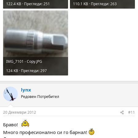
122.4 KB · Прегледи: 251
110.1 KB · Прегледи: 263
IMG_7101 - Copy.JPG
124 KB · Прегледи: 297
lynx
Редовен Потребител
20 Декември 2012
#11
Браво!
Много професионално си го барнал!