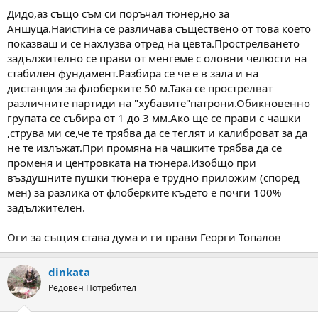
Дидо,аз също съм си поръчал тюнер,но за
Аншуца.Наистина се различава съществено от това което
показваш и се нахлузва отред на цевта.Прострелването
задължително се прави от менгеме с оловни челюсти на
стабилен фундамент.Разбира се че е в зала и на
дистанция за флоберките 50 м.Така се прострелват
различните партиди на "хубавите"патрони.Обикновенно
групата се събира от 1 до 3 мм.Ако ще се прави с чашки
,струва ми се,че те трябва да се теглят и калиброват за да
не те излъжат.При промяна на чашките трябва да се
променя и центровката на тюнера.Изобщо при
въздушните пушки тюнера е трудно приложим (според
мен) за разлика от флоберките където е почги 100%
задължителен.
Оги за същия става дума и ги прави Георги Топалов
dinkata
Редовен Потребител