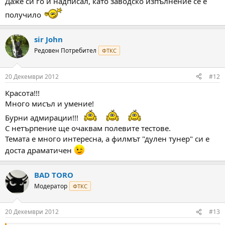
Даже си го и надписал, като заводско изпълнение се е
получило
sir John
Редовен Потребител
ФТКС
20 Декември 2012
#12
Красота!!!
Много мисъл и умение!
Бурни адмирации!!!
С нетърпение ще очаквам полевите тестове.
Темата е много интересна, а филмът "дулен тунер" си е
доста драматичен
BAD TORO
Модератор
ФТКС
20 Декември 2012
#13