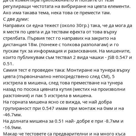
а
а
регулиращи честотата на вибриране на цевта елементи.
т
Ако има такава тема, нека това се премести там.
а
С две думи:
Направих си една тежест (около 30гр.) така, че да мога да
я местя по цевта и да тествам ефекта от това върху
стрелбата. Първия тест го направих на закрито на
дистанция 18м. (понеже с толкова разполагам) и го
пускам тук за информация и разисквания. На мишените,
които публикувам съм тествал 2 вида чашки - JSB 0.547 и
0.51.
Самия тест е проведен така: Монтиране на тунера върху
цевта (първоначално непосредствено след СМ), 5
изстрела в мишена, след това преместване на тунера
назад по посока цевната кутия (местих на произволни
разстояния) и пак 5 изстрела в мишена.
На горната мишена ясно се вижда, че най добра
групираност при 0.547 имам при монтаж на 0мм и на
-46.7мм.
На долната мишена за 0.51 най- добре е при -8.7мм и
-16.9мм.
Макар че тестовете са предварителни и на много къса