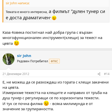
sir John написа:
а филмът "дулен тунер си
Темата е много интересна,
е доста драматичен
"
Каза 4овека постигнал най добра група с вързан
многофункционален инструмент(клещи) за тежест на
цевта
sir John
Редовен Потребител
ФТКС
21 Декември 2012
#14
Е, не можеш да се разхождаш из гората с клещи закачени
на цевта.
Измерихме тежестта на клещите и направих от тръба на
душ тунер с регулиращи се по хоризонтала тежести.
И тук се почна филма
- всяка милимунда е от
значение за групираността.