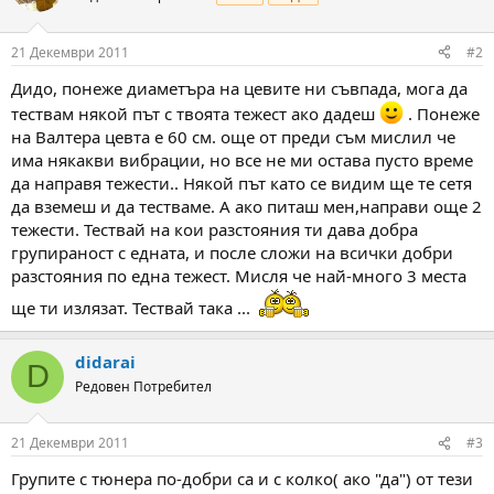
21 Декември 2011
#2
Дидо, понеже диаметъра на цевите ни съвпада, мога да
тествам някой път с твоята тежест ако дадеш
. Понеже
на Валтера цевта е 60 см. още от преди съм мислил че
има някакви вибрации, но все не ми остава пусто време
да направя тежести.. Някой път като се видим ще те сетя
да вземеш и да тестваме. А ако питаш мен,направи още 2
тежести. Тествай на кои разстояния ти дава добра
групираност с едната, и после сложи на всички добри
разстояния по една тежест. Мисля че най-много 3 места
ще ти излязат. Тествай така ...
didarai
D
Редовен Потребител
21 Декември 2011
#3
Групите с тюнера по-добри са и с колко( ако "да") от тези