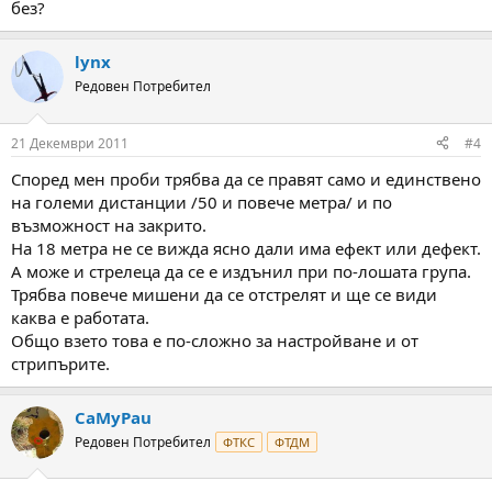
без?
lynx
Редовен Потребител
21 Декември 2011
#4
Според мен проби трябва да се правят само и единствено
на големи дистанции /50 и повече метра/ и по
възможност на закрито.
На 18 метра не се вижда ясно дали има ефект или дефект.
А може и стрелеца да се е издънил при по-лошата група.
Трябва повече мишени да се отстрелят и ще се види
каква е работата.
Общо взето това е по-сложно за настройване и от
стрипърите.
CaMyPau
Редовен Потребител
ФТКС
ФТДМ