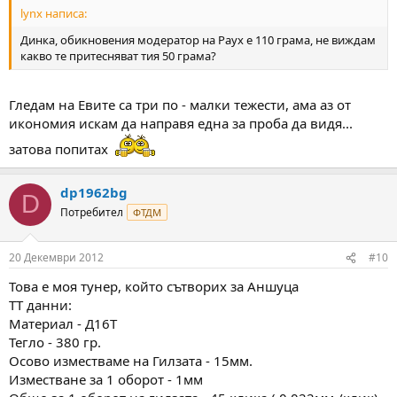
lynx написа:
Динка, обикновения модератор на Раух е 110 грама, не виждам
какво те притесняват тия 50 грама?
Гледам на Евите са три по - малки тежести, ама аз от
икономия искам да направя една за проба да видя...
затова попитах
dp1962bg
D
Потребител
ФТДМ
20 Декември 2012
#10
Това е моя тунер, който сътворих за Аншуца
ТТ данни:
Материал - Д16Т
Тегло - 380 гр.
Осово изместваме на Гилзата - 15мм.
Изместване за 1 оборот - 1мм