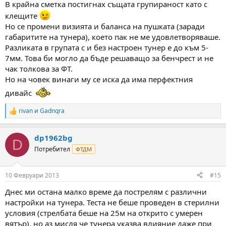
В крайна сметка постигнах същата групираност като с
клещите
Но се промени визията и баланса на пушката (заради
габаритите на тунера), което пак не ме удовлетворяваше.
Разликата в групата с и без настроен тунер е до към 5-
7мм. Това би могло да бъде решаващо за бенчрест и не
чак толкова за ФТ.
Но на човек винаги му се иска да има перфектния
дивайс
rivan
и
Gadnqra
R
e
a
dp1962bg
c
D
t
Потребител
ФТДМ
i
o
n
10 Февруари 2013
#15
s
:
Днес ми остана малко време да пострелям с различни
настройки на тунера. Теста не беше проведен в стерилни
условия (стрелбата беше на 25м на открито с умерен
вятър), но аз мисля че тунера указва влияние даже при