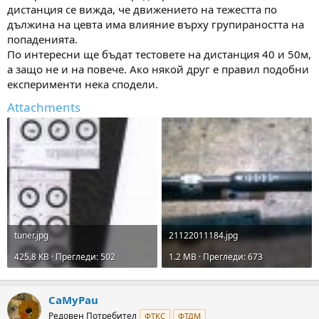
дистанция се вижда, че движението на тежестта по
дължина на цевта има влияние върху групираността на
попаденията.
По интересни ще бъдат тестовете на дистанция 40 и 50м,
а защо не и на повече. Ако някой друг е правил подобни
експерименти нека сподели.
Attachments
tuner.jpg
21122011184.jpg
425.8 KB · Прегледи: 502
1.2 MB · Прегледи: 673
CaMyPau
Редовен Потребител
ФТКС
ФТДМ