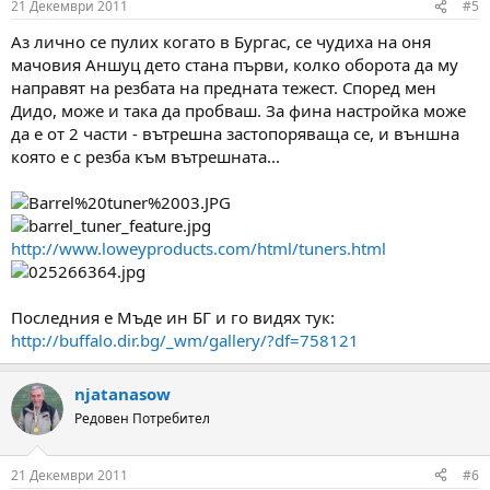
21 Декември 2011
#5
Аз лично се пулих когато в Бургас, се чудиха на оня
мачовия Аншуц дето стана първи, колко оборота да му
направят на резбата на предната тежест. Според мен
Дидо, може и така да пробваш. За фина настройка може
да е от 2 части - вътрешна застопоряваща се, и външна
която е с резба към вътрешната...
http://www.loweyproducts.com/html/tuners.html
Последния е Мъде ин БГ и го видях тук:
http://buffalo.dir.bg/_wm/gallery/?df=758121
njatanasow
Редовен Потребител
21 Декември 2011
#6