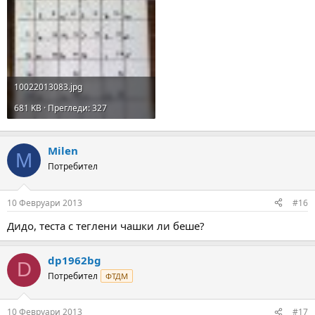
10022013083.jpg
681 KB · Прегледи: 327
Milen
M
Потребител
10 Февруари 2013
#16
Дидо, теста с теглени чашки ли беше?
dp1962bg
D
Потребител
ФТДМ
10 Февруари 2013
#17