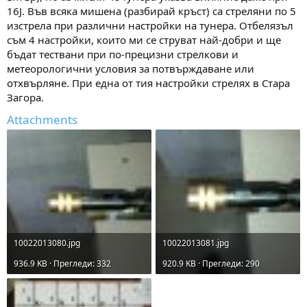
16J. Във всяка мишена (разбирай кръст) са стреляни по 5
изстрела при различни настройки на тунера. Отбелязъл
съм 4 настройки, които ми се струват най-добри и ще
бъдат тествани при по-прецизни стрелкови и
метеорологични условия за потвърждаване или
отхвърляне. При една от тия настройки стрелях в Стара
Загора.
Attachments
10022013080.jpg
10022013081.jpg
936.9 KB · Прегледи: 332
920.9 KB · Прегледи: 290