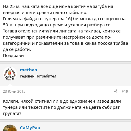
На 25 м. чашката все още няма критична загуба на
енергия и лети сравнително стабилно.
Голямата файда от тунера за 16J би могла да се оцени на
50 м. при подходящо време и условия разбира се.
Тогава отклоненията(или липсата на такива), които се
получават при различните настройки са доста по-
категорични и показателни за това в каква посока трябва
да се работи.
Поздрави
methaa
Редовен Потребител
23 Юни 2015
#19
Колеги, някой стигнал ли е до еднозначен извод дали
тунера или тежестите по дължината на цевта събират
групата?
CaMyPau