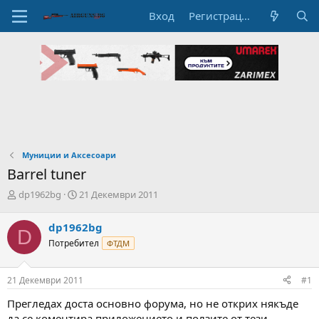
Вход
Регистрация
Муниции и Аксесоари
Barrel tuner
А
Н
dp1962bg
21 Декември 2011
в
а
т
ч
dp1962bg
D
о
а
Потребител
ФТДМ
р
л
н
н
а
а
21 Декември 2011
#1
т
Д
е
а
Прегледах доста основно форума, но не открих някъде
м
т
да се коментира приложението и ползите от тези