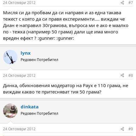
24 Октомври 2012
#7
Мисля си да пробвам да си направя и аз една такава
тежест с която да си правя експерименти.... виждам че
Диан е направил 30грамова, въпроса ми е ако е маалко
по - тежка (например 50 грама) дали ще има много
вреден ефект ? :gunner: :gunner:
lynx
Редовен Потребител
24 Октомври 2012
#8
Динка, обикновения модератор на Раух е 110 грама, не
виждам какво те притесняват тия 50 грама?
dinkata
Редовен Потребител
24 Октомври 2012
#9