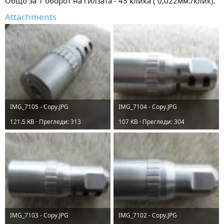
Общо за 1 оборот на гилзата - 45 клика ( 0,022мм./клик).
Attachments
IMG_7105 - Copy.JPG
IMG_7104 - Copy.JPG
121.5 KB · Прегледи: 313
107 KB · Прегледи: 304
IMG_7103 - Copy.JPG
IMG_7102 - Copy.JPG