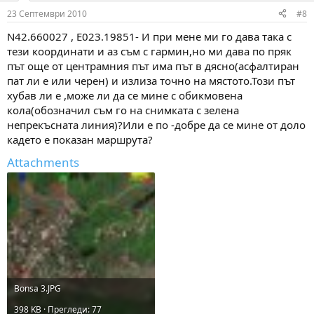
23 Септември 2010
#8
N42.660027 , Е023.19851- И при мене ми го дава така с
тези координати и аз съм с гармин,но ми дава по пряк
път още от центрамния път има път в дясно(асфалтиран
пат ли е или черен) и излиза точно на мястото.Този път
хубав ли е ,може ли да се мине с обикмовена
кола(обозначил съм го на снимката с зелена
непрекъсната линия)?Или е по -добре да се мине от доло
кадето е показан маршрута?
Attachments
Bonsa 3.JPG
398 KB · Прегледи: 77