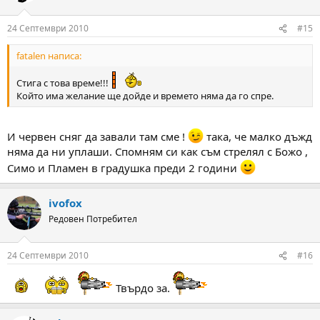
24 Септември 2010
#15
fatalen написа:
Стига с това време!!!
Който има желание ще дойде и времето няма да го спре.
И червен сняг да завали там сме !
така, че малко дъжд
няма да ни уплаши. Спомням си как съм стрелял с Божо ,
Симо и Пламен в градушка преди 2 години
ivofox
Редовен Потребител
24 Септември 2010
#16
Твърдо за.