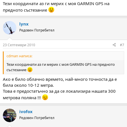
Тези координати аз ги мерих с моя GARMIN GPS на
предното състезание
lynx
Редовен Потребител
23 Септември 2010
#7
cdman написа:
Тези координати аз ги мерих с моя GARMIN GPS на предното
състезание
Ако е било облачно времето, най-много точноста да е
била около 10-12 метра.
Това е предостатъчно за да се локализира нашата 300
метрова поляна !!!
ivofox
Редовен Потребител