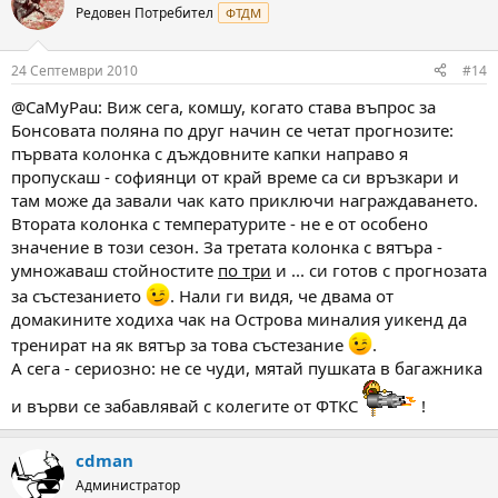
Редовен Потребител
ФТДМ
24 Септември 2010
#14
@CaMyPau: Виж сега, комшу, когато става въпрос за
Бонсовата поляна по друг начин се четат прогнозите:
първата колонка с дъждовните капки направо я
пропускаш - софиянци от край време са си връзкари и
там може да завали чак като приключи награждаването.
Втората колонка с температурите - не е от особено
значение в този сезон. За третата колонка с вятъра -
умножаваш стойностите
по три
и ... си готов с прогнозата
за състезанието
. Нали ги видя, че двама от
домакините ходиха чак на Острова миналия уикенд да
тренират на як вятър за това състезание
.
А сега - сериозно: не се чуди, мятай пушката в багажника
и върви се забавлявай с колегите от ФТКС
!
cdman
Администратор