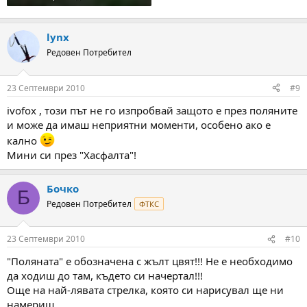
lynx
Редовен Потребител
23 Септември 2010
#9
ivofox , този път не го изпробвай защото е през поляните
и може да имаш неприятни моменти, особено ако е
кално
Мини си през "Хасфалта"!
Бочко
Б
Редовен Потребител
ФТКС
23 Септември 2010
#10
"Поляната" е обозначена с жълт цвят!!! Не е необходимо
да ходиш до там, където си начертал!!!
Още на най-лявата стрелка, която си нарисувал ще ни
намериш.