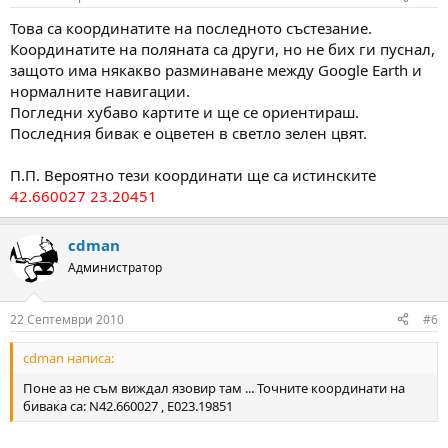
Това са координатите на последното състезание.
Координатите на поляната са други, но не бих ги пуснал,
защото има някакво разминаване между Google Earth и
нормалните навигации.
Погледни хубаво картите и ще се ориентираш.
Последния бивак е оцветен в светло зелен цвят.
П.П. Вероятно тези координати ще са истинските
42.660027 23.20451
cdman
Администратор
22 Септември 2010
#6
cdman написа:
Поне аз не съм виждал язовир там ... Точните координати на
бивака са: N42.660027 , Е023.19851