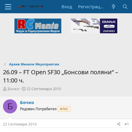
Вход
Регистрация
Архив Минали Мероприятия
26.09 – FT Open SF30 „Бонсови поляни“ –
11:00 ч.
А
Н
Бочко
22 Септември 2010
в
а
т
ч
Бочко
Б
о
а
Редовен Потребител
ФТКС
р
л
н
н
а
а
22 Септември 2010
#1
т
Д
е
а