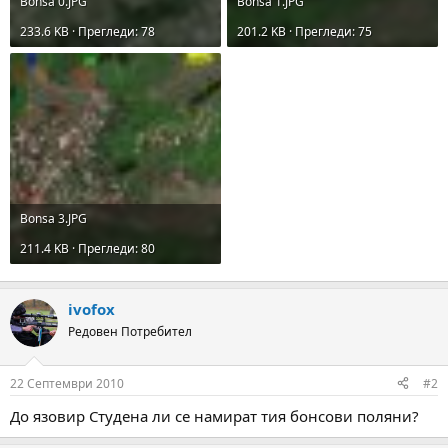
Bonsa 0.JPG
Bonsa 1.JPG
233.6 KB · Прегледи: 78
201.2 KB · Прегледи: 75
Bonsa 3.JPG
211.4 KB · Прегледи: 80
ivofox
Редовен Потребител
22 Септември 2010
#2
До язовир Студена ли се намират тия бонсови поляни?