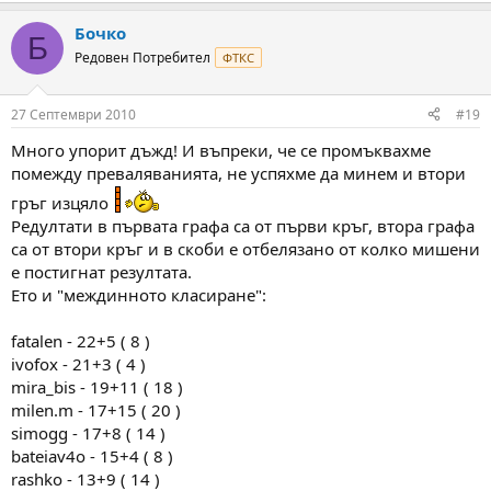
Бочко
Б
Редовен Потребител
ФТКС
27 Септември 2010
#19
Много упорит дъжд! И въпреки, че се промъквахме
помежду преваляванията, не успяхме да минем и втори
гръг изцяло
Редултати в първата графа са от първи кръг, втора графа
са от втори кръг и в скоби е отбелязано от колко мишени
е постигнат резултата.
Ето и "междинното класиране":
fatalen - 22+5 ( 8 )
ivofox - 21+3 ( 4 )
mira_bis - 19+11 ( 18 )
milen.m - 17+15 ( 20 )
simogg - 17+8 ( 14 )
bateiav4o - 15+4 ( 8 )
rashko - 13+9 ( 14 )