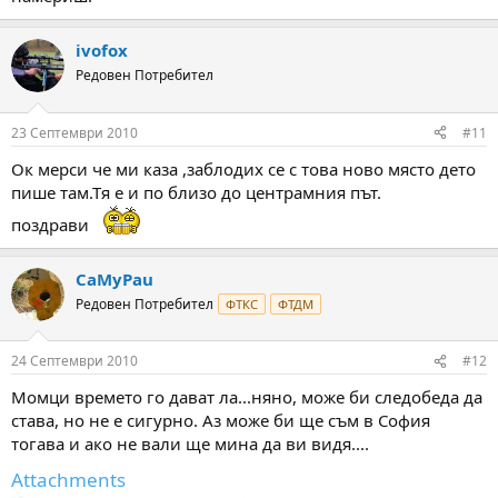
ivofox
Редовен Потребител
23 Септември 2010
#11
Ок мерси че ми каза ,заблодих се с това ново място дето
пише там.Тя е и по близо до центрамния път.
поздрави
CaMyPau
Редовен Потребител
ФТКС
ФТДМ
24 Септември 2010
#12
Момци времето го дават ла...няно, може би следобеда да
става, но не е сигурно. Аз може би ще съм в София
тогава и ако не вали ще мина да ви видя....
Attachments