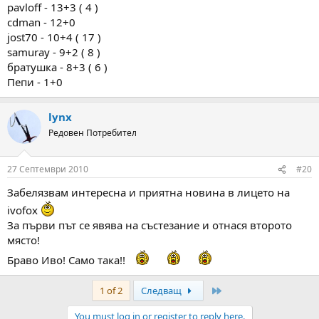
pavloff - 13+3 ( 4 )
cdman - 12+0
jost70 - 10+4 ( 17 )
samuray - 9+2 ( 8 )
братушка - 8+3 ( 6 )
Пепи - 1+0
lynx
Редовен Потребител
27 Септември 2010
#20
Забелязвам интересна и приятна новина в лицето на
ivofox
За първи път се явява на състезание и отнася второто
място!
Браво Иво! Само така!!
Last
1 of 2
Следващ
You must log in or register to reply here.