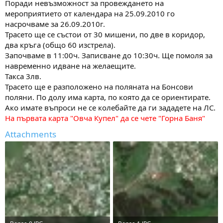
Поради невъзможност за провеждането на
м
т
мероприятието от календара на 25.09.2010 го
а
а
насрочваме за 26.09.2010г.
т
Трасето ще се състои от 30 мишени, по две в коридор,
а
два кръга (общо 60 изстрела).
Започваме в 11:00ч. Записване до 10:30ч. Ще помоля за
навременно идване на желаещите.
Такса 3лв.
Трасето ще е разположено на поляната на Бонсови
поляни. По долу има карта, по която да се ориентирате.
Ако имате въпроси не се колебайте да ги зададете на ЛС.
На първата карта "Овча Купел" да се чете "Горна Баня"
Attachments