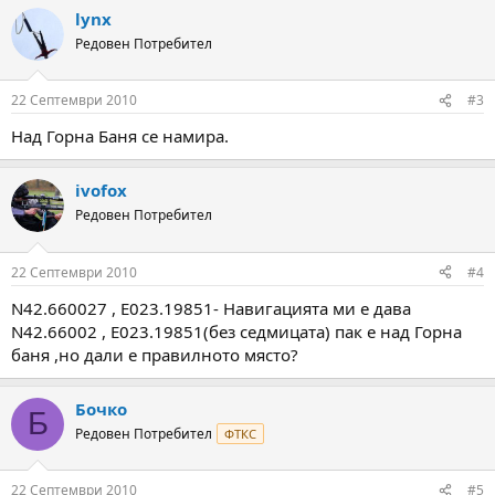
lynx
Редовен Потребител
22 Септември 2010
#3
Над Горна Баня се намира.
ivofox
Редовен Потребител
22 Септември 2010
#4
N42.660027 , Е023.19851- Навигацията ми е дава
N42.66002 , Е023.19851(без седмицата) пак е над Горна
баня ,но дали е правилното място?
Бочко
Б
Редовен Потребител
ФТКС
22 Септември 2010
#5