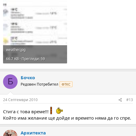
weather.jpg
66.7 KB · Прегледи: 59
Бочко
Б
Редовен Потребител
ФТКС
24 Септември 2010
#13
Стига с това време!!!
Който има желание ще дойде и времето няма да го спре.
Архитекта