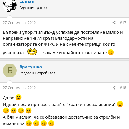
cdman
Администратор
27 Септември 2010
#17
Въпреки упорития дъжд успяхме да постреляме малко и
направихме 1-вия кръг! Благодарности на
организаторите от ФТКС и на смелите стрелци които
участваха
, чакаме и крайното класиране
братушка
Б
Редовен Потребител
27 Септември 2010
#18
Да бе
Идвай после при вас с ваш'те "кратки превалявания"
А бях мислил, че се обзаведох достатъчно за стрелби и
къмпинзи