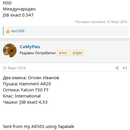
NSD
Международен
JSB exact 0.547
Последна промяна:
31 Март 2016
vas2308
R
e
a
CaMyPau
c
t
Редовен Потребител
ФТКС
ФТДМ
i
o
n
31 Март 2016
#3
s
:
Две имена: Огнян Иванов
Пушка: Hammerli AR20
Оптика: Falcon T50 FT
Клас: International
Чашки: JSB exact 4,53
Sent from my A850S using Tapatalk