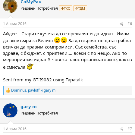
CaMyPau
c
t
Редовен Потребител
ФТКС
ФТДМ
i
o
n
1 Април 2016
#6
s
:
Айдее... Старите кучета да се прежалят и да идват.. Имам
да ви мъмря за Белиш
За да вървят нещата трябва
всички да правим компромиси. Със семейства, със
здраве, с бюджет, с приятели.... всеки с по нещо. Ако по
мероприятия идват 5 човека плюс организаторите, какъв
е смисъла
Sent from my GT-I9082 using Tapatalk
Dominus
,
pavloff
и
gary m
R
e
a
gary m
c
t
Редовен Потребител
i
o
n
1 Април 2016
#7
s