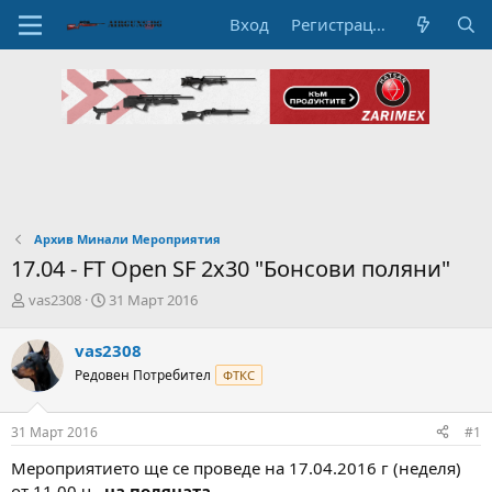
Вход
Регистрация
Архив Минали Мероприятия
17.04 - FT Open SF 2x30 "Бонсови поляни"
А
Н
vas2308
31 Март 2016
в
а
т
ч
vas2308
о
а
Редовен Потребител
ФТКС
р
л
н
н
а
а
31 Март 2016
#1
т
Д
е
а
Мероприятието ще се проведе на 17.04.2016 г (неделя)
м
т
от 11,00 ч.,
на поляната