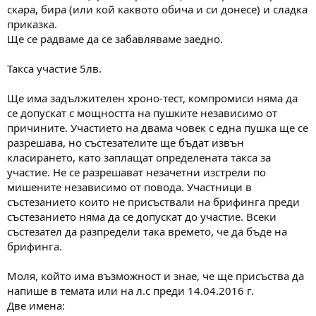
скара, бира (или кой каквото обича и си донесе) и сладка
приказка.
Ще се радваме да се забавляваме заедно.
Такса участие 5лв.
Ще има задължителен хроно-тест, компромиси няма да
се допускат с мощността на пушките независимо от
причините. Участието на двама човек с една пушка ще се
разрешава, но състезателите ще бъдат извън
класирането, като заплащат определената такса за
участие. Не се разрешават незачетни изстрели по
мишените независимо от повода. Участници в
състезанието които не присъствали на брифинга преди
състезанието няма да се допускат до участие. Всеки
състезател да разпредели така времето, че да бъде на
брифинга.
Моля, който има възможност и знае, че ще присъства да
напише в темата или на л.с преди 14.04.2016 г.
Две имена: