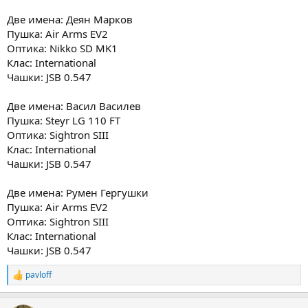
Две имена: Деян Марков
Пушка: Air Arms EV2
Оптика: Nikko SD MK1
Клас: International
Чашки: JSB 0.547
Две имена: Васил Василев
Пушка: Steyr LG 110 FT
Оптика: Sightron SIII
Клас: International
Чашки: JSB 0.547
Две имена: Румен Гергушки
Пушка: Air Arms EV2
Оптика: Sightron SIII
Клас: International
Чашки: JSB 0.547
pavloff
R
e
a