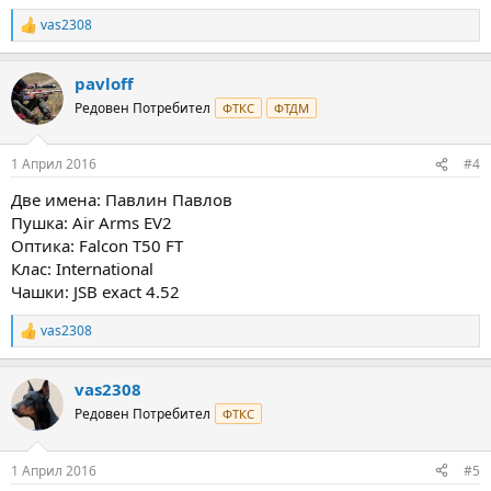
vas2308
R
e
a
pavloff
c
t
Редовен Потребител
ФТКС
ФТДМ
i
o
n
1 Април 2016
#4
s
:
Две имена: Павлин Павлов
Пушка: Air Arms EV2
Оптика: Falcon T50 FT
Клас: International
Чашки: JSB exact 4.52
vas2308
R
e
a
vas2308
c
t
Редовен Потребител
ФТКС
i
o
n
1 Април 2016
#5
s