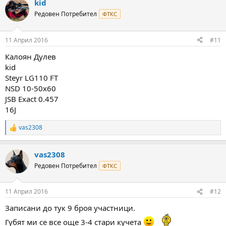
kid
Редовен Потребител
ФТКС
11 Април 2016
#11
Калоян Дулев
kid
Steyr LG110 FT
NSD 10-50x60
JSB Exact 0.457
16J
vas2308
R
e
a
vas2308
c
t
Редовен Потребител
ФТКС
i
o
n
11 Април 2016
#12
s
:
Записани до тук 9 броя участници.
Губят ми се все още 3-4 стари кучета