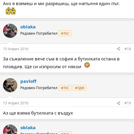
Ако я вземеш и ми разрешиш, ще напълня един път.
oblaka
Редовен Потребител
ФТКС
15 Април 2016
#18
За съжаление вече съм в софия а бутилката остана в
пловдив. Ще си изпросим от някои
pavloff
Редовен Потребител
ФТКС
ФТДМ
15 Април 2016
#19
Аз ще взема бутилката с въздух
oblaka