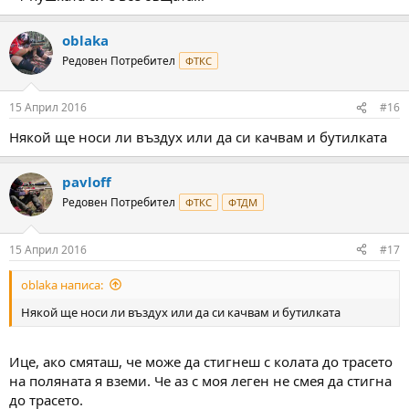
oblaka
Редовен Потребител
ФТКС
15 Април 2016
#16
Някой ще носи ли въздух или да си качвам и бутилката
pavloff
Редовен Потребител
ФТКС
ФТДМ
15 Април 2016
#17
oblaka написа:
Някой ще носи ли въздух или да си качвам и бутилката
Ице, ако смяташ, че може да стигнеш с колата до трасето
на поляната я вземи. Че аз с моя леген не смея да стигна
до трасето.