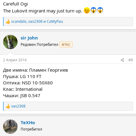
:
Carefull Ogi
The Lukovit migrant may just turn up.
scandalo
,
vas2308
и
CaMyPau
R
e
a
sir John
c
t
Редовен Потребител
ФТКС
i
o
n
2 Април 2016
#8
s
:
Две имена: Пламен Георгиев
Пушка: LG 110 FT
Оптика: NSD 10-50X60
Клас: International
Чашки: JSB 0.547
vas2308
R
e
a
TeXHo
c
t
Потребител
i