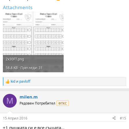
Attachments
2x30FT.png
58.8 KB · Прегледи: 31
kid
и
pavloff
R
e
a
milen.m
c
M
t
Редовен Потребител
ФТКС
i
o
n
15 Април 2016
#15
s
:
+1 пушката си е все същата...