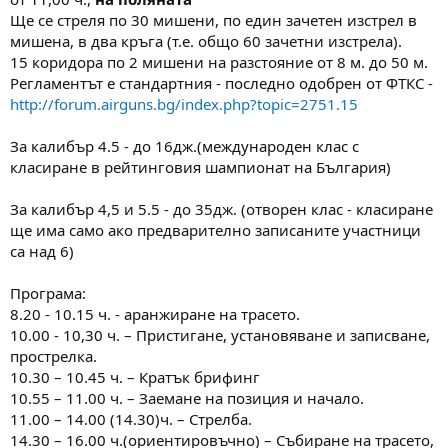
а
а
Ще се стреля по 30 мишени, по един зачетен изстрел в
т
мишена, в два кръга (т.е. общо 60 зачетни изстрела).
а
15 коридора по 2 мишени на разстояние от 8 м. до 50 м.
Регламентът е стандартния - последно одобрен от ФТКС -
http://forum.airguns.bg/index.php?topic=2751.15
За калибър 4.5 - до 16дж.(международен клас с
класиране в рейтинговия шампионат на България)
За калибър 4,5 и 5.5 - до 35дж. (отворен клас - класиране
ще има само ако предварително записаните участници
са над 6)
Програма:
8.20 - 10.15 ч. - аранжиране на трасето.
10.00 - 10,30 ч. – Пристигане, установяване и записване,
прострелка.
10.30 – 10.45 ч. – Кратък брифинг
10.55 – 11.00 ч. – Заемане на позиция и начало.
11.00 – 14.00 (14.30)ч. – Стрелба.
14.30 – 16.00 ч.(ориентировъчно) – Събиране на трасето,