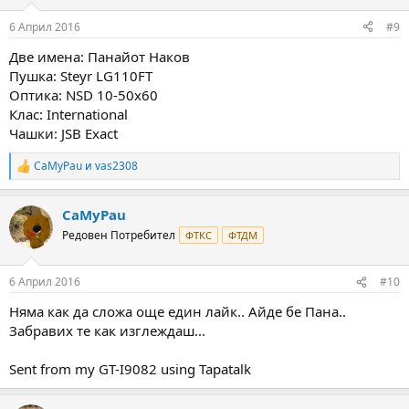
o
n
6 Април 2016
#9
s
:
Две имена: Панайот Наков
Пушка: Steyr LG110FT
Оптика: NSD 10-50x60
Клас: International
Чашки: JSB Exact
CaMyPau
и
vas2308
R
e
a
CaMyPau
c
t
Редовен Потребител
ФТКС
ФТДМ
i
o
n
6 Април 2016
#10
s
:
Няма как да сложа още един лайк.. Айде бе Пана..
Забравих те как изглеждаш...
Sent from my GT-I9082 using Tapatalk