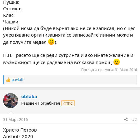
Пушка:
Оптика:
Клас:
Чашки:
(Никой няма да бъде върнат ако не се е записал, но с цел
улесняване организацията се записвайте иииии може и
да получите медал
).
П.П. Трасето ще се реди сутринта и ако имате желание и
възможност ще се радваме на всякаква помощ
Последна промяна:
31 Март 2016
pavloff
R
e
a
oblaka
c
t
Редовен Потребител
ФТКС
i
o
n
31 Март 2016
#2
s
:
Христо Петров
Anshutz 2020